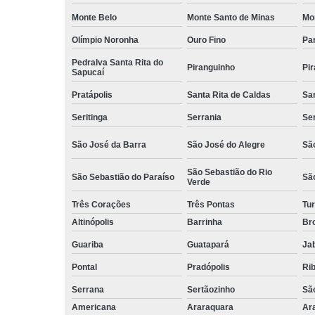
Monte Belo
Monte Santo de Minas
Mo
Olímpio Noronha
Ouro Fino
Pa
Pedralva Santa Rita do
Piranguinho
Pi
Sapucaí
Pratápolis
Santa Rita de Caldas
San
Seritinga
Serrania
Se
São José da Barra
São José do Alegre
São
São Sebastião do Rio
São Sebastião do Paraíso
Sã
Verde
Três Corações
Três Pontas
Tur
Altinópolis
Barrinha
Br
Guariba
Guatapará
Jab
Pontal
Pradópolis
Rib
Serrana
Sertãozinho
Sã
Americana
Araraquara
Ar