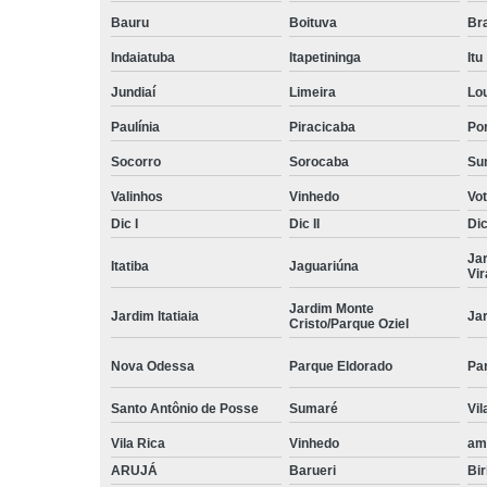
Bauru
Boituva
Br
Indaiatuba
Itapetininga
Itu
Jundiaí
Limeira
Lo
Paulínia
Piracicaba
Por
Socorro
Sorocaba
Su
Valinhos
Vinhedo
Vo
Dic I
Dic II
Dic 
Ja
Itatiba
Jaguariúna
Vi
Jardim Monte
Jardim Itatiaia
Ja
Cristo/Parque Oziel
Nova Odessa
Parque Eldorado
Pa
Santo Antônio de Posse
Sumaré
Vil
Vila Rica
Vinhedo
am
ARUJÁ
Barueri
Bir