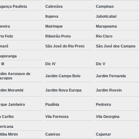
Moda Masculina Camisa
Moda Masculina C
agança Paulista
Cabreúva
Campinas
Moda Masculina Inverno
Moda Mascul
Itupeva
Jaboticabal
Moda Social Masculina
Roupas Elegantes
uveira
Mairinque
Marapoama
to Feliz
Ribeirão Preto
Rio Claro
Roupas Masculinas
Roupas Masculinas 
maré
São José do Rio Preto
São José dos Campos
Roupas Masculinas Estilosas
tuporanga
Roupas Masculinas no Atacado
III
Dic IV
Dic V
Roupas Masculinas Plus Size
Roupas Masc
rdim Aeronave de
Jardim Campo Belo
Jardim Fernanda
racopos
rdim Morumbi
Jardim Nova Europa
Jardim Rossin
rque Jambeiro
Paulínia
Pedreira
a Carlito
Vila Formosa
Vila Georgina
ericana
itiba Mirim
Caieiras
Cajamar