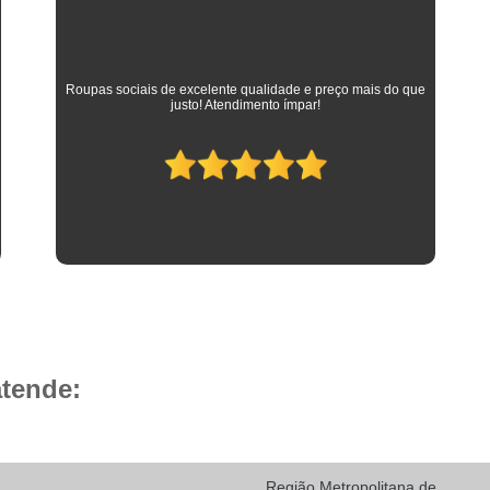
Camisa Social Masculina 
Camisa Social Masculina Branca Preç
Camisa Listrada Masculina Social
Camisa L
As melhores camisas que vestem meus filhos desde a
adolescência até os dias atuais em que trabalham como
Camisa Social Listrada
Camis
advogados. Parabéns à toda equipe da Camisaria HP!
Camisa Social Listrada Masculin
Camisa Social Listrada Preta e Branca
Camisa Social Manga Longa Listrada
Camisa Social Masculina Listrada Preto e Bra
Camisa Social de Manga Curta
Camisa Social Manga Curta
Ca
Camisa Social Manga Curta Estampada
atende:
Camisa Social Manga Curta Preta
Camisa Social Preta Manga Curta
Camisa Manga Longa Masculina Soc
Região Metropolitana de