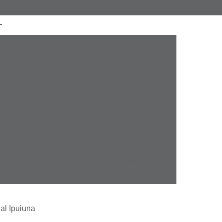
a Atacado
Camisaria Masculina Executiva
Camisaria Masculina Online
sculina Social
Camisaria Online Masculina
l Masculina Plus Size
Camisa Esporte Fino
amisa Esporte Fino Manga Curta
sporte Fino Slim
Camisa Esporte Social
Camisa Social Esporte Fino
misa Social Sport Fino
Camisa Sport Fino
pada Masculina
Camisa Jeans Masculina
Masculina
Camisa Manga Longa Masculina
al Ipuiuna
tampada
Camisa Masculina Manga Longa