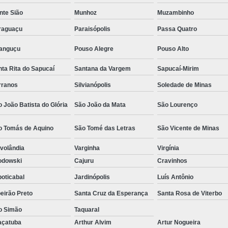
Camisa Social Masculina Estampada Preço
nte Sião
Munhoz
Muzambinho
Camisa Social Masculina Manga Longa 
raguaçu
Paraisópolis
Passa Quatro
Camisa Social Masculina Preta Preço
ranguçu
Pouso Alegre
Pouso Alto
Camisa Social Preta Masculina 
ta Rita do Sapucaí
Santana da Vargem
Sapucaí-Mirim
Fábrica Camisa Masculina Soc
rranos
Silvianópolis
Soledade de Minas
Fábrica Camisa Social Masculina
Fábrica de
 João Batista do Glória
São João da Mata
São Lourenço
Fábrica de Camisa Social de Homem
o Tomás de Aquino
São Tomé das Letras
São Vicente de Minas
Fábrica de Camisa Social para Hom
volândia
Varginha
Virgínia
Loja com Moda Masculina
Loja de Moda 
odowski
Cajuru
Cravinhos
Loja Executivo Moda Masculina
Loja Moda
oticabal
Jardinópolis
Luís Antônio
Loja Moda Masculina Online
Loja Moda Mas
eirão Preto
Santa Cruz da Esperança
Santa Rosa de Viterbo
Moda Masculina Loja
Moda Atual 
o Simão
Taquaral
Moda Casual Masculina
Moda Je
açatuba
Arthur Alvim
Artur Nogueira