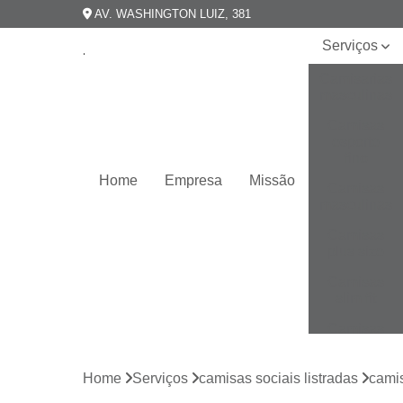
AV. WASHINGTON LUIZ, 381
Serviços
Camisarias
masculinas
Camisas
esporte
fino
Home
Empresa
Missão
Camisas
masculinas
Camisas
plus size
Camisas
slim fit
Camisas
slim
masculina
Home
Serviços
camisas sociais listradas
camis
Camisas