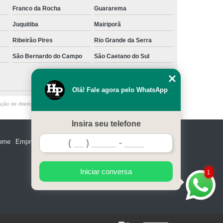
Franco da Rocha
Guararema
Juquitiba
Mairiporã
Ribeirão Pires
Rio Grande da Serra
São Bernardo do Campo
São Caetano do Sul
Olá! Fale agora pelo WhatsApp
ação de direito autoral – artigo 184 do Código Penal –
Lei 9610/98 - Lei de
Insira seu telefone
ome
Empresa
Missão
Serviços
Contato
Mapa do site
Iniciar conversa
1