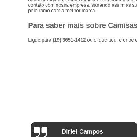
Camisas
contato com nossa empresa, sanando assim as sua
sociais
pelo ramo com a melhor marca.
masculinas
preço
Para saber mais sobre Camisas
Fábricas
de camisas
Ligue para
(19) 3651-1412
ou
clique aqui
e entre 
Lojas de
modas
masculinas
Modas
masculinas
Roupa
masculina
Arthur Mello