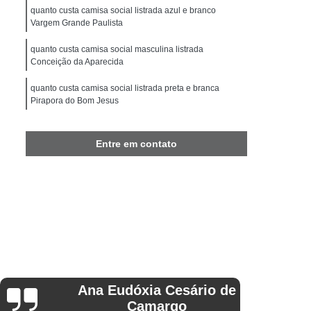
Camisa Slim Masculina Manga Curta
quanto custa camisa social listrada azul e branco
Vargem Grande Paulista
Camisa Social Masculina Slim Preta
quanto custa camisa social masculina listrada
Camisa Branca Masculina Social
Conceição da Aparecida
ocial Masculina
Camisa Social Branca
quanto custa camisa social listrada preta e branca
Camisa Social Branca Masculina Slim
Pirapora do Bom Jesus
Camisa Social Branca Slim Fit
loja de camisa social manga curta listrada Jardim
Ipaussurama
Entre em contato
Camisa Social Masculina Branca
camisa social masculina listrada Nova Resende
a Longa
Camisa Social Slim Branca
Camisa Branca Social Masculina Preço
sa Social Branca Manga Curta Preço
 Preço
Camisa Social Branca Preço
Camisa Social Branca Slim Preço
 Longa Branca Preço
Regina
Stanguini