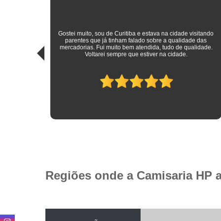
sitando
 das
Roupas sociais de excelente qualidade e preço mais do que
idade.
justo! Atendimento ímpar!
Regiões onde a Camisaria HP 