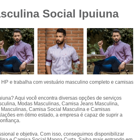
Camisa Preta Masculina
Camisa Slim 
sculina Social Ipuiuna
Camisa Branca Plus Size
Camisa Jeans Ma
Camisa Manga Longa Plus Size Masculina
Camisa Social Branca Plus Size
Camisa Social Plus Size
Cam
Camisa Xadrez Masculina Plus Size
Camisa 
Camisa Masculina Manga Curta Slim Fit
Cam
Camisa Slim Fit
Camisa Slim Fit Luxo
C
s HP e trabalha com vestuário masculino completo e camisas
Camisa Social Masculina Slim Fit
Camisa S
puiuna? Aqui você encontra diversas opções de serviços
Camisa Social Slim Fit Masculina
Camisa Su
sculina, Modas Masculinas, Camisa Jeans Masculina,
Masculinas, Camisa Social Masculina e Camisas
Camisa Branca Slim Masculina
ações em ótimo estado, a empresa é capaz de suprir a
onfiança.
Camisa Jeans Slim Masculin
Camisa Masculina Slim Fit Manga Lo
ional e objetiva. Com isso, conseguimos disponibilizar
ina e Camisa Social Manga Curta. Saiba mais entrando em