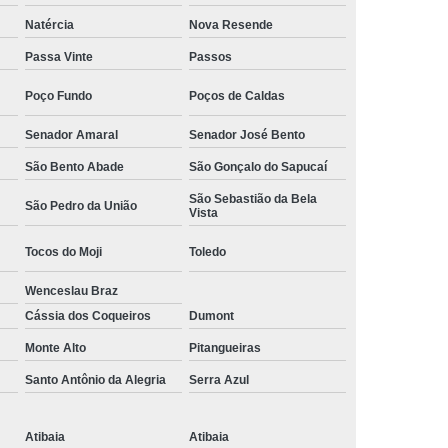
Camisa Social Masculina Manga Curta Preço
Natércia
Nova Resende
Preço
Camisa Social Masculina Preço
Passa Vinte
Passos
Camisa Social Masculina Slim Preço
Poço Fundo
Poços de Caldas
Preço
Camisa Social Fábrica
Senador Amaral
Senador José Bento
ial
Fábrica Camisa Social
São Bento Abade
São Gonçalo do Sapucaí
 Camisa Masculina
Fábrica de Camisa Social
São Sebastião da Bela
São Pedro da União
Vista
Fábrica de Camisa Social Masculina
Tocos do Moji
Toledo
em
Loja de Fábrica Camisa Social
Wenceslau Braz
Masculina
Loja de Moda Masculina Online
Cássia dos Coqueiros
Dumont
 Masculina
Loja Moda Masculina Executivo
Monte Alto
Pitangueiras
culina Social
Loja Virtual Moda Masculina
Santo Antônio da Alegria
Serra Azul
Masculina
Moda Básica Masculina
ans Masculina
Moda Masculina
Atibaia
Atibaia