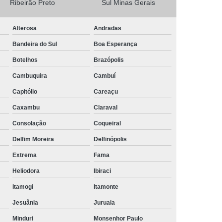
Ribeirão Preto
Sul Minas Gerais
Camisa Masculina Social Manga Longa
Alterosa
Andradas
Camisa Social Manga Longa
Bandeira do Sul
Boa Esperança
a
Camisa Social Manga Longa Preta
Botelhos
Brazópolis
Camisa Social Masculina Preta Manga Longa
Cambuquira
Cambuí
Camisa a Rigor Social Masculina
Capitólio
Careaçu
misa Social Branca Masculina
Caxambu
Claraval
a
Camisa Social Jeans Masculina
Consolação
Coqueiral
misa Social Masculina a Rigor
Delfim Moreira
Delfinópolis
Camisa Social Masculina Manga Curta
Extrema
Fama
Camisa Social Masculina Slim
Heliodora
Ibiraci
a Manga Longa Social Masculina Preço
Itamogi
Itamonte
misa Social Branca Masculina Preço
Jesuânia
Juruaia
o
Camisa Social Jeans Masculina Preço
Minduri
Monsenhor Paulo