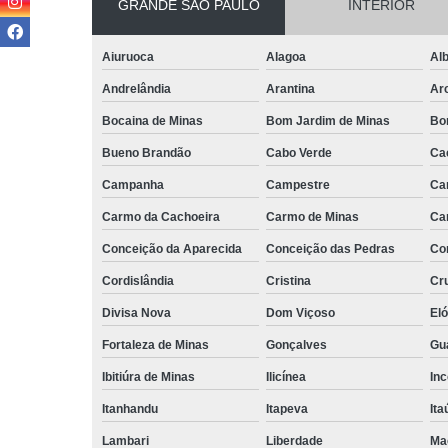
GRANDE SÃO PAULO
INTERIOR
Aiuruoca
Alagoa
Alb
Andrelândia
Arantina
Ar
Bocaina de Minas
Bom Jardim de Minas
Bo
Bueno Brandão
Cabo Verde
Ca
Campanha
Campestre
Ca
Carmo da Cachoeira
Carmo de Minas
Ca
Conceição da Aparecida
Conceição das Pedras
Co
Cordislândia
Cristina
Cru
Divisa Nova
Dom Viçoso
El
Fortaleza de Minas
Gonçalves
Gu
Ibitiúra de Minas
Ilicínea
Inc
Itanhandu
Itapeva
Ita
Lambari
Liberdade
Ma