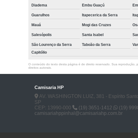
Diadema
Embu Guaçú
Em
Guarulhos
Itapecerica da Serra
Ita
Mauá
Mogi das Cruzes
Os
Salesópolis
Santa Isabel
Sa
São Lourenço da Serra
Taboão da Serra
Va
Capitólio
O conteúdo do texto desta página é de direito reservado. Sua reprodução, pa
direitos autorais
.
Camisaria HP
AV. WASHINGTON LUIZ, 381 - Espírito Santo
SP
CEP: 13990-000
(19) 3651-1412
(19) 99
camisariahppinhal@camisariahp.com.br