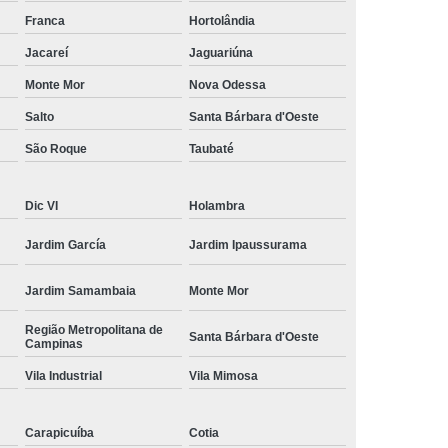
amisa Social
Moda Masculina Esporte Fino
Franca
Hortolândia
ina Social
Moda Plus Size Masculina
Jacareí
Jaguariúna
 Masculinas
Roupas Estilosas Masculinas
Monte Mor
Nova Odessa
Salto
Santa Bárbara d'Oeste
da Moda
Roupas Masculinas Esporte Fino
São Roque
Taubaté
Roupas Masculinas na Moda
Roupas Masculinas para Revenda
Dic VI
Holambra
ulinas Social
Roupas Sociais Masculinas
Jardim García
Jardim Ipaussurama
Jardim Samambaia
Monte Mor
Região Metropolitana de
Santa Bárbara d'Oeste
Campinas
Vila Industrial
Vila Mimosa
Carapicuíba
Cotia