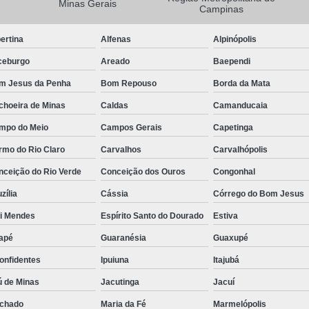
Minas Gerais
Campinas
Camisa Masculina Manga Longa Social
ertina
Alfenas
Alpinópolis
Camisa Social de Manga Longa
ceburgo
Areado
Baependi
Camisa Social Manga Longa Masculin
m Jesus da Penha
Bom Repouso
Borda da Mata
Camisa Social Masculina Manga Longa Lisa
choeira de Minas
Caldas
Camanducaia
Camisa Social Preta Manga Longa
mpo do Meio
Campos Gerais
Capetinga
Camisa Masculina Social
Ca
rmo do Rio Claro
Carvalhos
Carvalhópolis
Camisa Social Estampada Masculin
nceição do Rio Verde
Conceição dos Ouros
Congonhal
Camisa Social Masculina
Ca
zília
Cássia
Córrego do Bom Jesus
Camisa Social Masculina Estampada
ói Mendes
Espírito Santo do Dourado
Estiva
Camisa Social Masculina Preta
apé
Guaranésia
Guaxupé
Camisa Social Preta Masculina
Camis
onfidentes
Ipuiuna
Itajubá
Camisa Masculina Social Preço
Ca
ú de Minas
Jacutinga
Jacuí
Camisa Social Estampada Masculina Preç
chado
Maria da Fé
Marmelópolis