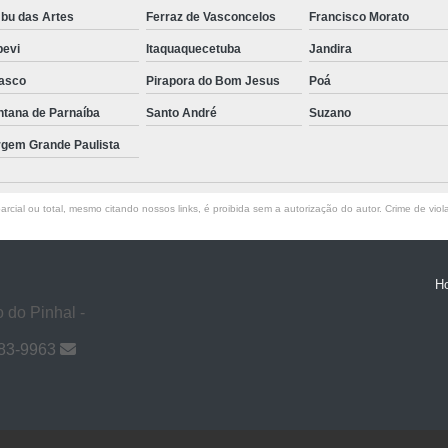
bu das Artes
Ferraz de Vasconcelos
Francisco Morato
pevi
Itaquaquecetuba
Jandira
asco
Pirapora do Bom Jesus
Poá
ntana de Parnaíba
Santo André
Suzano
rgem Grande Paulista
rcial ou total, mesmo citando nossos links, é proibida sem a autorização do autor. Crime de viol
H
 do Pinhal -
983-9963