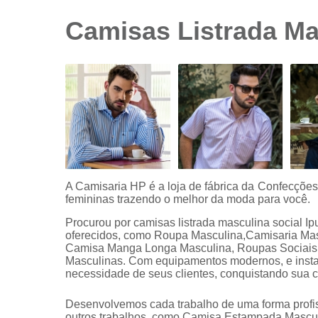
sociais
branca
Camisas Listrada Ma
Camisas
sociais
branca
preço
Camisas
sociais
listradas
Camisas
sociais
manga
A Camisaria HP é a loja de fábrica da Confecçõe
curta
femininas trazendo o melhor da moda para você.
Camisas
Procurou por camisas listrada masculina social I
sociais
oferecidos, como Roupa Masculina,Camisaria Ma
manga
Camisa Manga Longa Masculina, Roupas Sociais 
longa
Masculinas. Com equipamentos modernos, e instal
necessidade de seus clientes, conquistando sua c
Camisas
sociais
masculinas
Desenvolvemos cada trabalho de uma forma profiss
outros trabalhos, como Camisa Estampada Mascul