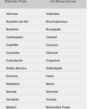
Ribeirão Preto
Sul Minas Gerais
Camisa Masculina Social Manga Longa
Alterosa
Andradas
Camisa Social Manga Longa
Bandeira do Sul
Boa Esperança
a
Camisa Social Manga Longa Preta
Botelhos
Brazópolis
Camisa Social Masculina Preta Manga Longa
Cambuquira
Cambuí
Camisa a Rigor Social Masculina
Capitólio
Careaçu
misa Social Branca Masculina
Caxambu
Claraval
a
Camisa Social Jeans Masculina
Consolação
Coqueiral
misa Social Masculina a Rigor
Delfim Moreira
Delfinópolis
Camisa Social Masculina Manga Curta
Extrema
Fama
Camisa Social Masculina Slim
Heliodora
Ibiraci
a Manga Longa Social Masculina Preço
Itamogi
Itamonte
misa Social Branca Masculina Preço
Jesuânia
Juruaia
o
Camisa Social Jeans Masculina Preço
Minduri
Monsenhor Paulo