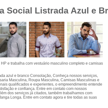
Camisa Preta Masculina
Camisa Slim 
 Social Listrada Azul e 
Camisa Branca Plus Size
Camisa Jeans Ma
Camisa Manga Longa Plus Size Masculina
Camisa Social Branca Plus Size
Camisa Social Plus Size
Cam
Camisa Xadrez Masculina Plus Size
Camisa 
Camisa Masculina Manga Curta Slim Fit
Cam
Camisa Slim Fit
Camisa Slim Fit Luxo
C
s HP e trabalha com vestuário masculino completo e camisas
Camisa Social Masculina Slim Fit
Camisa S
rada azul e branco Consolação, Conheça nossos serviços,
Camisa Social Slim Fit Masculina
Camisa Su
saria Masculina, Roupa Masculina, Camisas Masculinas e
nais qualificados e experientes, o empreendimento entende
Camisa Branca Slim Masculina
tisfação e confiança. Entre em contato com nossos
 Além dos serviços já citados, também trabalhamos com
Camisa Jeans Slim Masculin
nga Longa. Entre em contato agora e tire todas as suas
Camisa Masculina Slim Fit Manga Lo