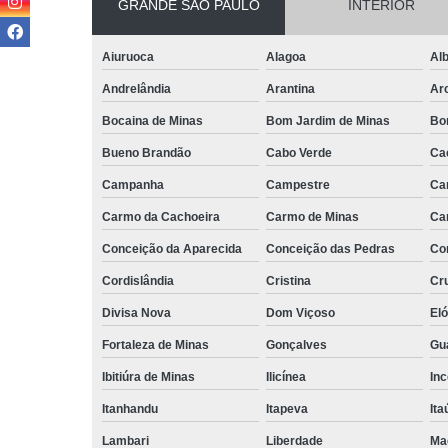
GRANDE SÃO PAULO
INTERIOR
Aiuruoca
Alagoa
Alb
Andrelândia
Arantina
Ar
Bocaina de Minas
Bom Jardim de Minas
Bo
Bueno Brandão
Cabo Verde
Ca
Campanha
Campestre
Ca
Carmo da Cachoeira
Carmo de Minas
Ca
Conceição da Aparecida
Conceição das Pedras
Co
Cordislândia
Cristina
Cru
Divisa Nova
Dom Viçoso
El
Fortaleza de Minas
Gonçalves
Gu
Ibitiúra de Minas
Ilicínea
Inc
Itanhandu
Itapeva
Ita
Lambari
Liberdade
Ma