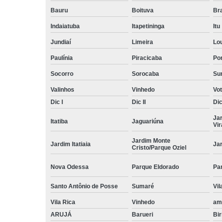
Bauru
Boituva
Br
Indaiatuba
Itapetininga
Itu
Jundiaí
Limeira
Lo
Paulínia
Piracicaba
Por
Socorro
Sorocaba
Su
Valinhos
Vinhedo
Vo
Dic I
Dic II
Dic 
Ja
Itatiba
Jaguariúna
Vi
Jardim Monte
Jardim Itatiaia
Ja
Cristo/Parque Oziel
Nova Odessa
Parque Eldorado
Pa
Santo Antônio de Posse
Sumaré
Vil
Vila Rica
Vinhedo
am
ARUJÁ
Barueri
Bir