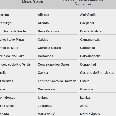
Minas Gerais
Campinas
Camisa Masculina Manga Longa Social
ertina
Alfenas
Alpinópolis
Camisa Social de Manga Longa
ceburgo
Areado
Baependi
Camisa Social Manga Longa Masculin
m Jesus da Penha
Bom Repouso
Borda da Mata
Camisa Social Masculina Manga Longa Lisa
choeira de Minas
Caldas
Camanducaia
Camisa Social Preta Manga Longa
mpo do Meio
Campos Gerais
Capetinga
Camisa Masculina Social
Ca
rmo do Rio Claro
Carvalhos
Carvalhópolis
Camisa Social Estampada Masculin
nceição do Rio Verde
Conceição dos Ouros
Congonhal
Camisa Social Masculina
Ca
zília
Cássia
Córrego do Bom Jesus
Camisa Social Masculina Estampada
ói Mendes
Espírito Santo do Dourado
Estiva
Camisa Social Masculina Preta
apé
Guaranésia
Guaxupé
Camisa Social Preta Masculina
Camis
onfidentes
Ipuiuna
Itajubá
Camisa Masculina Social Preço
Ca
ú de Minas
Jacutinga
Jacuí
Camisa Social Estampada Masculina Preç
chado
Maria da Fé
Marmelópolis