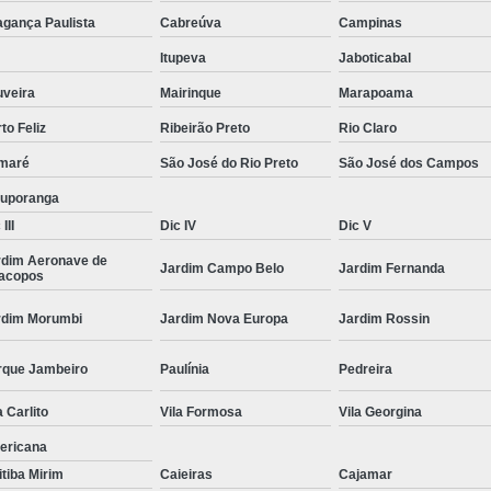
Moda Masculina Camisa
Moda Masculina C
agança Paulista
Cabreúva
Campinas
Moda Masculina Inverno
Moda Mascul
Itupeva
Jaboticabal
Moda Social Masculina
Roupas Elegantes
uveira
Mairinque
Marapoama
to Feliz
Ribeirão Preto
Rio Claro
Roupas Masculinas
Roupas Masculinas 
maré
São José do Rio Preto
São José dos Campos
Roupas Masculinas Estilosas
tuporanga
Roupas Masculinas no Atacado
III
Dic IV
Dic V
Roupas Masculinas Plus Size
Roupas Masc
rdim Aeronave de
Jardim Campo Belo
Jardim Fernanda
racopos
rdim Morumbi
Jardim Nova Europa
Jardim Rossin
rque Jambeiro
Paulínia
Pedreira
a Carlito
Vila Formosa
Vila Georgina
ericana
itiba Mirim
Caieiras
Cajamar