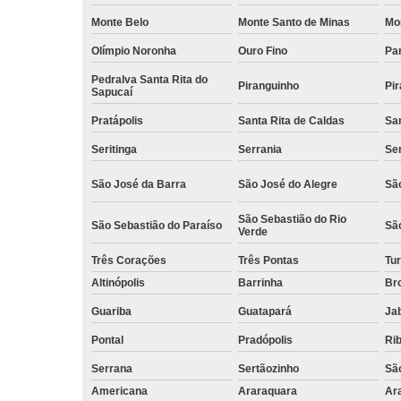
Monte Belo
Monte Santo de Minas
Mo
Olímpio Noronha
Ouro Fino
Pa
Pedralva Santa Rita do
Piranguinho
Pi
Sapucaí
Pratápolis
Santa Rita de Caldas
San
Seritinga
Serrania
Se
São José da Barra
São José do Alegre
São
São Sebastião do Rio
São Sebastião do Paraíso
Sã
Verde
Três Corações
Três Pontas
Tur
Altinópolis
Barrinha
Br
Guariba
Guatapará
Jab
Pontal
Pradópolis
Rib
Serrana
Sertãozinho
Sã
Americana
Araraquara
Ar