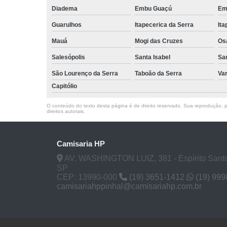
Diadema
Embu Guaçú
Em
Guarulhos
Itapecerica da Serra
Ita
Mauá
Mogi das Cruzes
Os
Salesópolis
Santa Isabel
Sa
São Lourenço da Serra
Taboão da Serra
Va
Capitólio
O conteúdo do texto desta página é de direito reservado. Sua reprodução, pa
direitos autorais
.
Camisaria HP
AV. WASHINGTON LUIZ, 381 - Espírito Santo
SP
CEP: 13990-000
(19) 3651-1412
(19) 99
camisariahppinhal@camisariahp.com.br