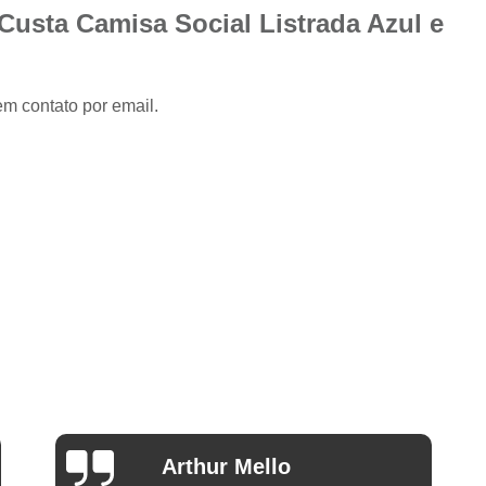
Camisa Slim com Elastano Masculina
Custa Camisa Social Listrada Azul e
Camisa Social Masculina Slim Branca
Camisa Social Preta Masculina Slim
em contato por email.
Camisa Branca Social
Camisa Branca S
Camisa Social Branca Manga Curta
Camisa Social Branca Slim
Camisa Social Manga Longa Branca
Camisa Social Masculina Branca Mang
Camisa Branca Masculina Social Preço
Camisa Branca Social Preço
Cami
Camisa Social Branca Masculina Slim
Camisa Social Branca Slim Fit Preço
Ana Eudóxia Cesário de
Camisa Social Manga
Camargo