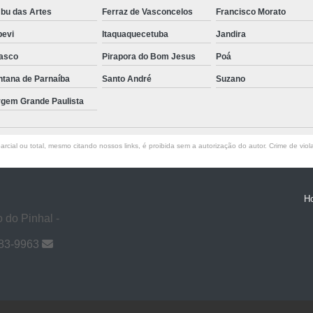
bu das Artes
Ferraz de Vasconcelos
Francisco Morato
pevi
Itaquaquecetuba
Jandira
asco
Pirapora do Bom Jesus
Poá
ntana de Parnaíba
Santo André
Suzano
rgem Grande Paulista
rcial ou total, mesmo citando nossos links, é proibida sem a autorização do autor. Crime de viol
H
 do Pinhal -
983-9963