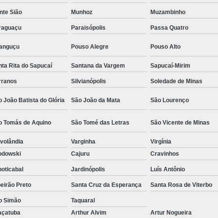
Camisa Social Masculina Estampada Preço
nte Sião
Munhoz
Muzambinho
Camisa Social Masculina Manga Longa 
raguaçu
Paraisópolis
Passa Quatro
Camisa Social Masculina Preta Preço
ranguçu
Pouso Alegre
Pouso Alto
Camisa Social Preta Masculina 
ta Rita do Sapucaí
Santana da Vargem
Sapucaí-Mirim
Fábrica Camisa Masculina Soc
rranos
Silvianópolis
Soledade de Minas
Fábrica Camisa Social Masculina
Fábrica de
 João Batista do Glória
São João da Mata
São Lourenço
Fábrica de Camisa Social de Homem
o Tomás de Aquino
São Tomé das Letras
São Vicente de Minas
Fábrica de Camisa Social para Hom
volândia
Varginha
Virgínia
Loja com Moda Masculina
Loja de Moda 
odowski
Cajuru
Cravinhos
Loja Executivo Moda Masculina
Loja Moda
oticabal
Jardinópolis
Luís Antônio
Loja Moda Masculina Online
Loja Moda Mas
eirão Preto
Santa Cruz da Esperança
Santa Rosa de Viterbo
Moda Masculina Loja
Moda Atual 
o Simão
Taquaral
Moda Casual Masculina
Moda Je
açatuba
Arthur Alvim
Artur Nogueira