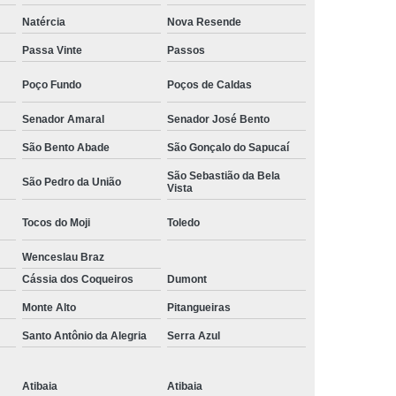
Camisa Social Masculina Manga Curta Preço
Natércia
Nova Resende
Preço
Camisa Social Masculina Preço
Passa Vinte
Passos
Camisa Social Masculina Slim Preço
Poço Fundo
Poços de Caldas
Preço
Camisa Social Fábrica
Senador Amaral
Senador José Bento
ial
Fábrica Camisa Social
São Bento Abade
São Gonçalo do Sapucaí
 Camisa Masculina
Fábrica de Camisa Social
São Sebastião da Bela
São Pedro da União
Vista
Fábrica de Camisa Social Masculina
Tocos do Moji
Toledo
em
Loja de Fábrica Camisa Social
Wenceslau Braz
Masculina
Loja de Moda Masculina Online
Cássia dos Coqueiros
Dumont
 Masculina
Loja Moda Masculina Executivo
Monte Alto
Pitangueiras
culina Social
Loja Virtual Moda Masculina
Santo Antônio da Alegria
Serra Azul
Masculina
Moda Básica Masculina
ans Masculina
Moda Masculina
Atibaia
Atibaia