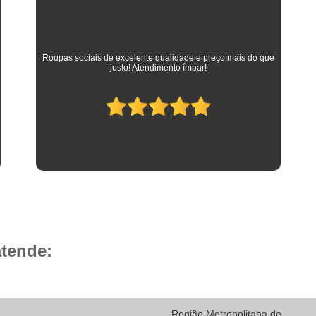
Camisa Social Masculina 
Camisa Social Masculina Branca Preç
Camisa Listrada Masculina Social
Camisa L
As melhores camisas que vestem meus filhos desde a
adolescência até os dias atuais em que trabalham como
Camisa Social Listrada
Camis
advogados. Parabéns à toda equipe da Camisaria HP!
Camisa Social Listrada Masculin
Camisa Social Listrada Preta e Branca
Camisa Social Manga Longa Listrada
Camisa Social Masculina Listrada Preto e Bra
Camisa Social de Manga Curta
Camisa Social Manga Curta
Ca
Camisa Social Manga Curta Estampada
atende:
Camisa Social Manga Curta Preta
Camisa Social Preta Manga Curta
Camisa Manga Longa Masculina Soc
Região Metropolitana de