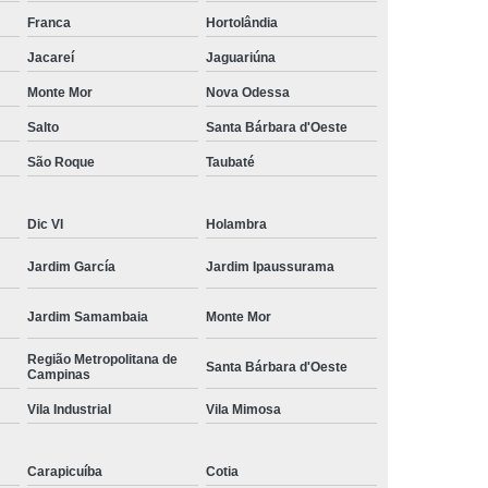
amisa Social
Moda Masculina Esporte Fino
Franca
Hortolândia
ina Social
Moda Plus Size Masculina
Jacareí
Jaguariúna
 Masculinas
Roupas Estilosas Masculinas
Monte Mor
Nova Odessa
Salto
Santa Bárbara d'Oeste
da Moda
Roupas Masculinas Esporte Fino
São Roque
Taubaté
Roupas Masculinas na Moda
Roupas Masculinas para Revenda
Dic VI
Holambra
ulinas Social
Roupas Sociais Masculinas
Jardim García
Jardim Ipaussurama
Jardim Samambaia
Monte Mor
Região Metropolitana de
Santa Bárbara d'Oeste
Campinas
Vila Industrial
Vila Mimosa
Carapicuíba
Cotia