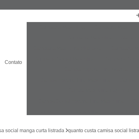
Camisaria Masculina
Camisaria Masculin
Camisaria Masculina no Atacado
Camisaria Masculina Plus Size
Camisaria Ma
Camisaria Social Masculina
Camisaria Socia
Contato
Camisa Esporte Fino Branca
C
Camisa Esporte Fino Masculina
Camisa E
Camisa Masculina Esporte Fino
Camisa Social Esporte Fino Masculina
Ca
Camisa de Linho Masculina
Camisa Estam
Camisa Linho Masculina
Camisa Listrada 
a social manga curta listrada
quanto custa camisa social list
Camisa Masculina
Camisa Masculina Es