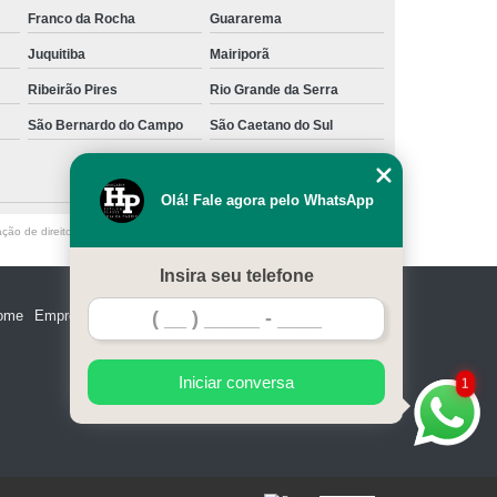
Franco da Rocha
Guararema
Juquitiba
Mairiporã
Ribeirão Pires
Rio Grande da Serra
São Bernardo do Campo
São Caetano do Sul
Olá! Fale agora pelo WhatsApp
ação de direito autoral – artigo 184 do Código Penal –
Lei 9610/98 - Lei de
Insira seu telefone
ome
Empresa
Missão
Serviços
Contato
Mapa do site
Iniciar conversa
1