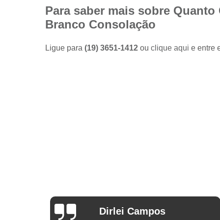
Camisas
Para saber mais sobre Quanto 
sociais
Branco Consolação
masculinas
preço
Ligue para
(19) 3651-1412
ou
clique aqui
e entre 
Fábricas
de camisas
Lojas de
modas
masculinas
Modas
masculinas
Roupa
masculina
Arthur Mello