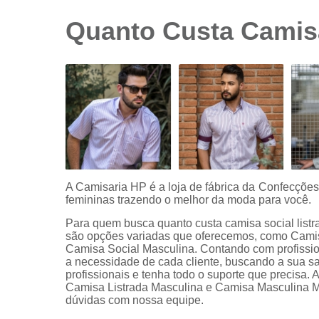
sociais
branca
Quanto Custa Camisa
Camisas
sociais
branca
preço
Camisas
sociais
listradas
Camisas
sociais
manga
A Camisaria HP é a loja de fábrica da Confecçõe
curta
femininas trazendo o melhor da moda para você.
Camisas
Para quem busca quanto custa camisa social list
sociais
são opções variadas que oferecemos, como Cami
manga
Camisa Social Masculina. Contando com profissio
longa
a necessidade de cada cliente, buscando a sua sa
profissionais e tenha todo o suporte que precisa.
Camisas
Camisa Listrada Masculina e Camisa Masculina Ma
sociais
dúvidas com nossa equipe.
masculinas