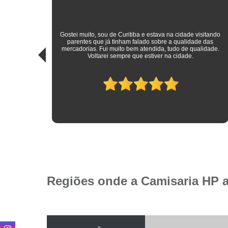
sitando
 das
Roupas sociais de excelente qualidade e preço mais do que
idade.
justo! Atendimento ímpar!
Regiões onde a Camisaria HP 