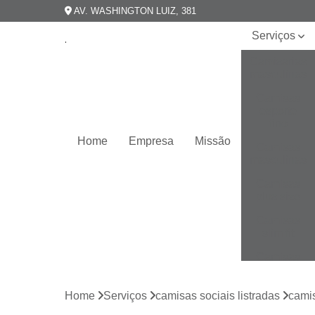
AV. WASHINGTON LUIZ, 381
Serviços
Camisarias
masculinas
Camisas
esporte
fino
Home
Empresa
Missão
Camisas
masculinas
Camisas
plus size
Camisas
slim fit
Camisas
slim
masculina
Home
Serviços
camisas sociais listradas
camis
Camisas