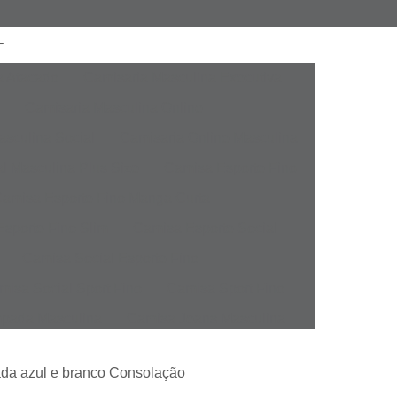
a Atacado
Camisaria Masculina Executiva
Camisaria Masculina Online
sculina Social
Camisaria Online Masculina
l Masculina Plus Size
Camisa Esporte Fino
amisa Esporte Fino Manga Curta
sporte Fino Slim
Camisa Esporte Social
Camisa Social Esporte Fino
misa Social Sport Fino
Camisa Sport Fino
pada Masculina
Camisa Jeans Masculina
Masculina
Camisa Manga Longa Masculina
rada azul e branco Consolação
tampada
Camisa Masculina Manga Longa