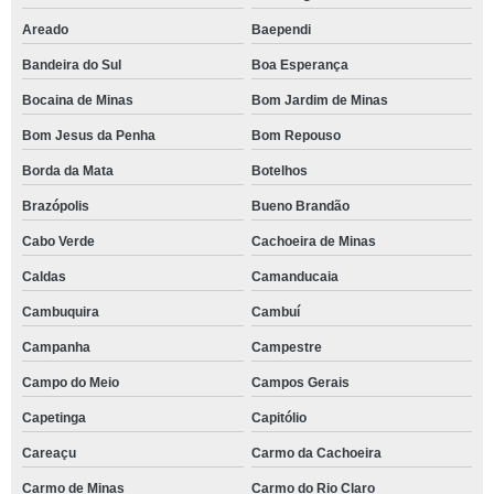
Areado
Baependi
Bandeira do Sul
Boa Esperança
Bocaina de Minas
Bom Jardim de Minas
Bom Jesus da Penha
Bom Repouso
Borda da Mata
Botelhos
Brazópolis
Bueno Brandão
Cabo Verde
Cachoeira de Minas
Caldas
Camanducaia
Cambuquira
Cambuí
Campanha
Campestre
Campo do Meio
Campos Gerais
Capetinga
Capitólio
Careaçu
Carmo da Cachoeira
Carmo de Minas
Carmo do Rio Claro