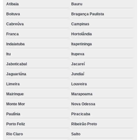
Atibaia
Bauru
Boituva
Bragança Paulista
Cabreúva
Campinas
Franca
Hortolândia
Indaiatuba
Itapetininga
Itu
Itupeva
Jaboticabal
Jacareí
Jaguariúna
Jundiaí
Limeira
Louveira
Mairinque
Marapoama
Monte Mor
Nova Odessa
Paulínia
Piracicaba
Porto Feliz
Ribeirão Preto
Rio Claro
Salto