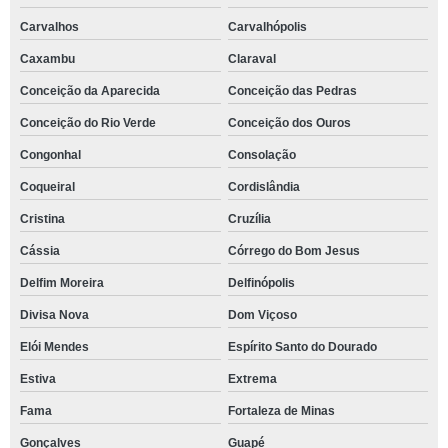
Carvalhos
Carvalhópolis
Caxambu
Claraval
Conceição da Aparecida
Conceição das Pedras
Conceição do Rio Verde
Conceição dos Ouros
Congonhal
Consolação
Coqueiral
Cordislândia
Cristina
Cruzília
Cássia
Córrego do Bom Jesus
Delfim Moreira
Delfinópolis
Divisa Nova
Dom Viçoso
Elói Mendes
Espírito Santo do Dourado
Estiva
Extrema
Fama
Fortaleza de Minas
Gonçalves
Guapé