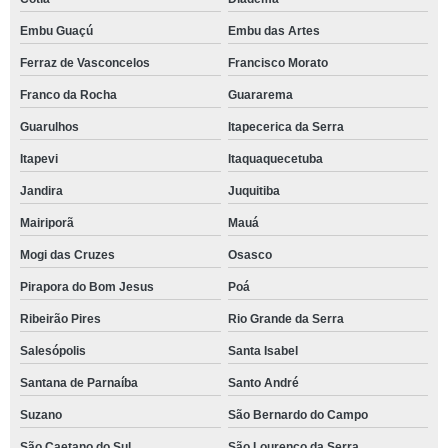
Embu Guaçú
Embu das Artes
Ferraz de Vasconcelos
Francisco Morato
Franco da Rocha
Guararema
Guarulhos
Itapecerica da Serra
Itapevi
Itaquaquecetuba
Jandira
Juquitiba
Mairiporã
Mauá
Mogi das Cruzes
Osasco
Pirapora do Bom Jesus
Poá
Ribeirão Pires
Rio Grande da Serra
Salesópolis
Santa Isabel
Santana de Parnaíba
Santo André
Suzano
São Bernardo do Campo
São Caetano do Sul
São Lourenço da Serra