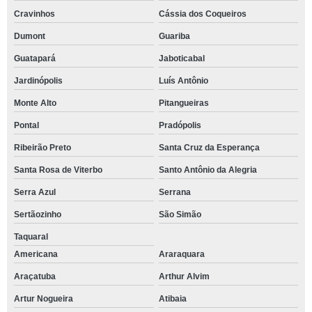
Cravinhos
Cássia dos Coqueiros
Dumont
Guariba
Guatapará
Jaboticabal
Jardinópolis
Luís Antônio
Monte Alto
Pitangueiras
Pontal
Pradópolis
Ribeirão Preto
Santa Cruz da Esperança
Santa Rosa de Viterbo
Santo Antônio da Alegria
Serra Azul
Serrana
Sertãozinho
São Simão
Taquaral
Americana
Araraquara
Araçatuba
Arthur Alvim
Artur Nogueira
Atibaia