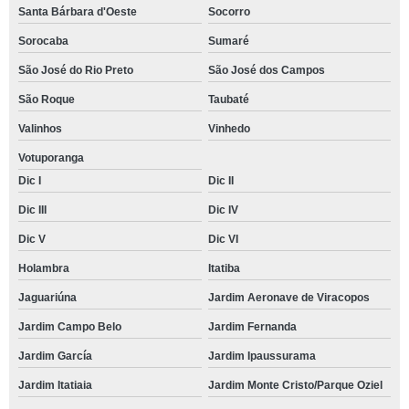
Santa Bárbara d'Oeste
Socorro
Sorocaba
Sumaré
São José do Rio Preto
São José dos Campos
São Roque
Taubaté
Valinhos
Vinhedo
Votuporanga
Dic I
Dic II
Dic III
Dic IV
Dic V
Dic VI
Holambra
Itatiba
Jaguariúna
Jardim Aeronave de Viracopos
Jardim Campo Belo
Jardim Fernanda
Jardim García
Jardim Ipaussurama
Jardim Itatiaia
Jardim Monte Cristo/Parque Oziel