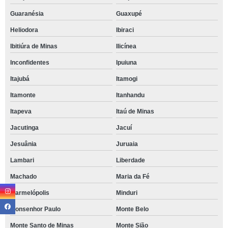
Guaranésia
Guaxupé
Heliodora
Ibiraci
Ibitiúra de Minas
Ilicínea
Inconfidentes
Ipuiuna
Itajubá
Itamogi
Itamonte
Itanhandu
Itapeva
Itaú de Minas
Jacutinga
Jacuí
Jesuânia
Juruaia
Lambari
Liberdade
Machado
Maria da Fé
Marmelópolis
Minduri
Monsenhor Paulo
Monte Belo
Monte Santo de Minas
Monte Sião