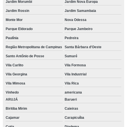
Jardim Morumbi
Jardim Nova Europa
Jardim Rossin
Jardim Samambaia
Monte Mor
Nova Odessa
Parque Eldorado
Parque Jambeiro
Paulínia
Pedreira
Região Metropolitana de Campinas
Santa Bárbara d'Oeste
Santo Antônio de Posse
Sumaré
Vila Carlito
Vila Formosa
Vila Georgina
Vila Industrial
Vila Mimosa
Vila Rica
Vinhedo
americana
ARUJÁ
Barueri
Biritiba Mirim
Caieiras
Cajamar
Carapicuíba
Cotia
Diadema