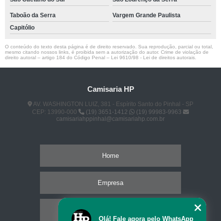
Taboão da Serra
Vargem Grande Paulista
Capitólio
O conteúdo do texto desta página é de direito reservado. Sua reprodução, parcial ou total,
mesmo citando nossos links, é proibida sem a autorização do autor. Crime de violação de
direito autoral – artigo 184 do Código Penal –
Lei 9610/98 - Lei de direitos autorais
.
Camisaria HP
AV. WASHINGTON LUIZ, 381 - Espírito Santo do Pinhal - SP
CEP: 13990-000
(19) 3651-1412
(19) 99983-9963
camisariahppinhal@camisariahp.com.br
Home
Empresa
Missão
Olá! Fale agora pelo WhatsApp