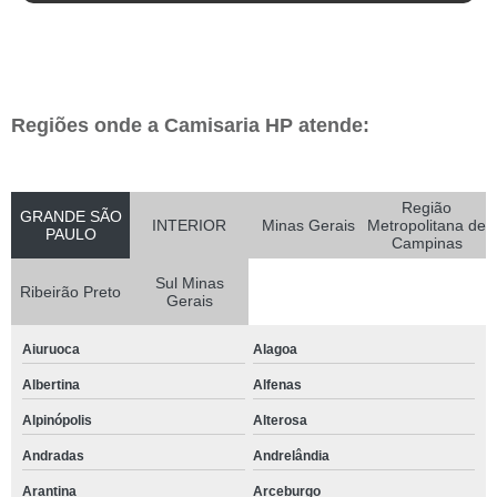
Regiões onde a Camisaria HP atende:
Região
GRANDE SÃO
INTERIOR
Minas Gerais
Metropolitana de
PAULO
Campinas
Sul Minas
Ribeirão Preto
Gerais
Aiuruoca
Alagoa
Albertina
Alfenas
Alpinópolis
Alterosa
Andradas
Andrelândia
Arantina
Arceburgo