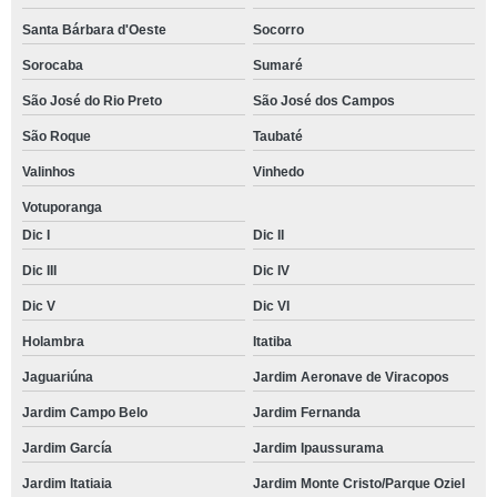
Santa Bárbara d'Oeste
Socorro
Sorocaba
Sumaré
São José do Rio Preto
São José dos Campos
São Roque
Taubaté
Valinhos
Vinhedo
Votuporanga
Dic I
Dic II
Dic III
Dic IV
Dic V
Dic VI
Holambra
Itatiba
Jaguariúna
Jardim Aeronave de Viracopos
Jardim Campo Belo
Jardim Fernanda
Jardim García
Jardim Ipaussurama
Jardim Itatiaia
Jardim Monte Cristo/Parque Oziel