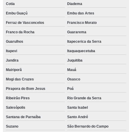
Cotia
Diadema
Embu Guaçú
Embu das Artes
Ferraz de Vasconcelos
Francisco Morato
Franco da Rocha
Guararema
Guarulhos
Itapecerica da Serra
Itapevi
Itaquaquecetuba
Jandira
Juquitiba
Mairiporã
Mauá
Mogi das Cruzes
Osasco
Pirapora do Bom Jesus
Poá
Ribeirão Pires
Rio Grande da Serra
Salesópolis
Santa Isabel
Santana de Parnaíba
Santo André
Suzano
São Bernardo do Campo