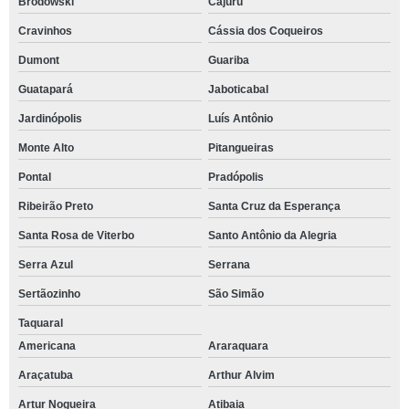
Brodowski
Cajuru
Cravinhos
Cássia dos Coqueiros
Dumont
Guariba
Guatapará
Jaboticabal
Jardinópolis
Luís Antônio
Monte Alto
Pitangueiras
Pontal
Pradópolis
Ribeirão Preto
Santa Cruz da Esperança
Santa Rosa de Viterbo
Santo Antônio da Alegria
Serra Azul
Serrana
Sertãozinho
São Simão
Taquaral
Americana
Araraquara
Araçatuba
Arthur Alvim
Artur Nogueira
Atibaia