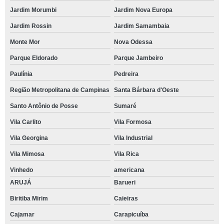
Jardim Morumbi
Jardim Nova Europa
Jardim Rossin
Jardim Samambaia
Monte Mor
Nova Odessa
Parque Eldorado
Parque Jambeiro
Paulínia
Pedreira
Região Metropolitana de Campinas
Santa Bárbara d'Oeste
Santo Antônio de Posse
Sumaré
Vila Carlito
Vila Formosa
Vila Georgina
Vila Industrial
Vila Mimosa
Vila Rica
Vinhedo
americana
ARUJÁ
Barueri
Biritiba Mirim
Caieiras
Cajamar
Carapicuíba