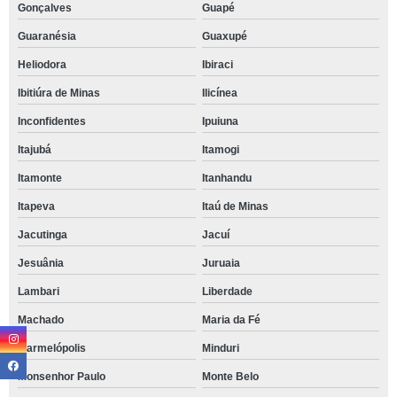
Gonçalves
Guapé
Guaranésia
Guaxupé
Heliodora
Ibiraci
Ibitiúra de Minas
Ilicínea
Inconfidentes
Ipuiuna
Itajubá
Itamogi
Itamonte
Itanhandu
Itapeva
Itaú de Minas
Jacutinga
Jacuí
Jesuânia
Juruaia
Lambari
Liberdade
Machado
Maria da Fé
Marmelópolis
Minduri
Monsenhor Paulo
Monte Belo