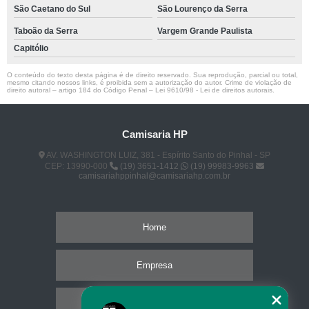
São Caetano do Sul
São Lourenço da Serra
Taboão da Serra
Vargem Grande Paulista
Capitólio
O conteúdo do texto desta página é de direito reservado. Sua reprodução, parcial ou total,
mesmo citando nossos links, é proibida sem a autorização do autor. Crime de violação de
direito autoral – artigo 184 do Código Penal –
Lei 9610/98 - Lei de direitos autorais
.
Camisaria HP
AV. WASHINGTON LUIZ, 381 - Espírito Santo do Pinhal - SP
CEP: 13990-000
(19) 3651-1412
(19) 99983-9963
camisariahppinhal@camisariahp.com.br
Home
Empresa
Missão