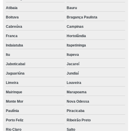
Atibaia
Bauru
Boituva
Bragança Paulista
Cabreúva
Campinas
Franca
Hortolândia
Indaiatuba
Itapetininga
Itu
Itupeva
Jaboticabal
Jacareí
Jaguariúna
Jundiaí
Limeira
Louveira
Mairinque
Marapoama
Monte Mor
Nova Odessa
Paulínia
Piracicaba
Porto Feliz
Ribeirão Preto
Rio Claro
Salto