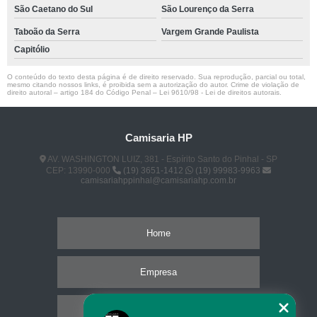
São Caetano do Sul
São Lourenço da Serra
Taboão da Serra
Vargem Grande Paulista
Capitólio
O conteúdo do texto desta página é de direito reservado. Sua reprodução, parcial ou total,
mesmo citando nossos links, é proibida sem a autorização do autor. Crime de violação de
direito autoral – artigo 184 do Código Penal –
Lei 9610/98 - Lei de direitos autorais
.
Camisaria HP
AV. WASHINGTON LUIZ, 381 - Espírito Santo do Pinhal - SP
CEP: 13990-000
(19) 3651-1412
(19) 99983-9963
camisariahppinhal@camisariahp.com.br
Home
Empresa
Missão