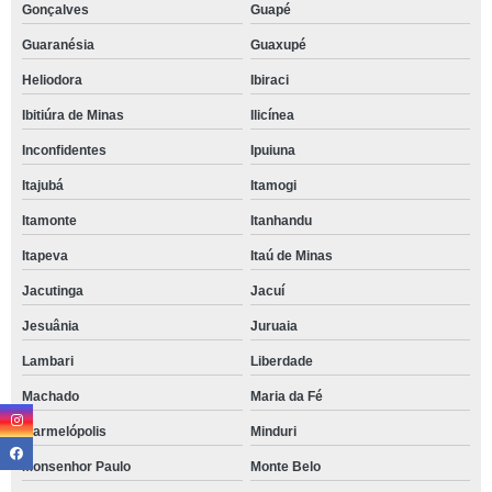
Gonçalves
Guapé
Guaranésia
Guaxupé
Heliodora
Ibiraci
Ibitiúra de Minas
Ilicínea
Inconfidentes
Ipuiuna
Itajubá
Itamogi
Itamonte
Itanhandu
Itapeva
Itaú de Minas
Jacutinga
Jacuí
Jesuânia
Juruaia
Lambari
Liberdade
Machado
Maria da Fé
Marmelópolis
Minduri
Monsenhor Paulo
Monte Belo