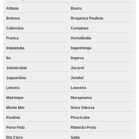
Atibaia
Bauru
Boituva
Bragança Paulista
Cabreúva
Campinas
Franca
Hortolândia
Indaiatuba
Itapetininga
Itu
Itupeva
Jaboticabal
Jacareí
Jaguariúna
Jundiaí
Limeira
Louveira
Mairinque
Marapoama
Monte Mor
Nova Odessa
Paulínia
Piracicaba
Porto Feliz
Ribeirão Preto
Rio Claro
Salto