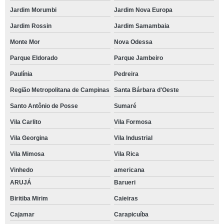
Jardim Morumbi
Jardim Nova Europa
Jardim Rossin
Jardim Samambaia
Monte Mor
Nova Odessa
Parque Eldorado
Parque Jambeiro
Paulínia
Pedreira
Região Metropolitana de Campinas
Santa Bárbara d'Oeste
Santo Antônio de Posse
Sumaré
Vila Carlito
Vila Formosa
Vila Georgina
Vila Industrial
Vila Mimosa
Vila Rica
Vinhedo
americana
ARUJÁ
Barueri
Biritiba Mirim
Caieiras
Cajamar
Carapicuíba