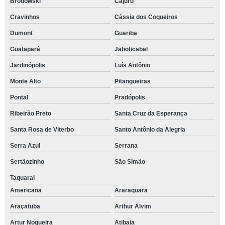
Brodowski
Cajuru
Cravinhos
Cássia dos Coqueiros
Dumont
Guariba
Guatapará
Jaboticabal
Jardinópolis
Luís Antônio
Monte Alto
Pitangueiras
Pontal
Pradópolis
Ribeirão Preto
Santa Cruz da Esperança
Santa Rosa de Viterbo
Santo Antônio da Alegria
Serra Azul
Serrana
Sertãozinho
São Simão
Taquaral
Americana
Araraquara
Araçatuba
Arthur Alvim
Artur Nogueira
Atibaia