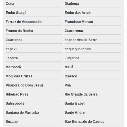
Cotia
Diadema
Embu Guaçú
Embu das Artes
Ferraz de Vasconcelos
Francisco Morato
Franco da Rocha
Guararema
Guarulhos
Itapecerica da Serra
Itapevi
Itaquaquecetuba
Jandira
Juquitiba
Mairiporã
Mauá
Mogi das Cruzes
Osasco
Pirapora do Bom Jesus
Poá
Ribeirão Pires
Rio Grande da Serra
Salesópolis
Santa Isabel
Santana de Parnaíba
Santo André
Suzano
São Bernardo do Campo