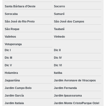
Santa Bárbara d'Oeste
Socorro
Sorocaba
Sumaré
São José do Rio Preto
São José dos Campos
São Roque
Taubaté
Valinhos
Vinhedo
Votuporanga
Dic I
Dic II
Dic III
Dic IV
Dic V
Dic VI
Holambra
Itatiba
Jaguariúna
Jardim Aeronave de Viracopos
Jardim Campo Belo
Jardim Fernanda
Jardim García
Jardim Ipaussurama
Jardim Itatiaia
Jardim Monte Cristo/Parque Oziel