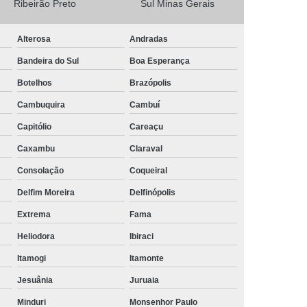
Ribeirão Preto
Sul Minas Gerais
Camisa Masculina Social Manga Longa
Alterosa
Andradas
Camisa Social Manga Longa
Bandeira do Sul
Boa Esperança
a
Camisa Social Manga Longa Preta
Botelhos
Brazópolis
Camisa Social Masculina Preta Manga Longa
Cambuquira
Cambuí
Camisa a Rigor Social Masculina
Capitólio
Careaçu
misa Social Branca Masculina
Caxambu
Claraval
a
Camisa Social Jeans Masculina
Consolação
Coqueiral
misa Social Masculina a Rigor
Delfim Moreira
Delfinópolis
Camisa Social Masculina Manga Curta
Extrema
Fama
Camisa Social Masculina Slim
Heliodora
Ibiraci
a Manga Longa Social Masculina Preço
Itamogi
Itamonte
misa Social Branca Masculina Preço
Jesuânia
Juruaia
o
Camisa Social Jeans Masculina Preço
Minduri
Monsenhor Paulo