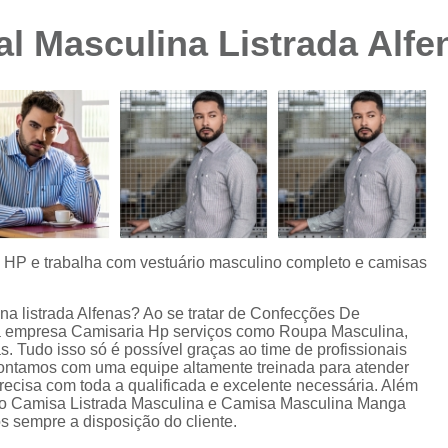
Camisa Preta Masculina
Camisa Slim 
l Masculina Listrada Alfe
Camisa Branca Plus Size
Camisa Jeans Ma
Camisa Manga Longa Plus Size Masculina
Camisa Social Branca Plus Size
Camisa Social Plus Size
Cam
Camisa Xadrez Masculina Plus Size
Camisa 
Camisa Masculina Manga Curta Slim Fit
Cam
Camisa Slim Fit
Camisa Slim Fit Luxo
C
s HP e trabalha com vestuário masculino completo e camisas
Camisa Social Masculina Slim Fit
Camisa S
na listrada Alfenas? Ao se tratar de Confecções De
Camisa Social Slim Fit Masculina
Camisa Su
da empresa Camisaria Hp serviços como Roupa Masculina,
 Tudo isso só é possível graças ao time de profissionais
Camisa Branca Slim Masculina
 Contamos com uma equipe altamente treinada para atender
precisa com toda a qualificada e excelente necessária. Além
Camisa Jeans Slim Masculin
mo Camisa Listrada Masculina e Camisa Masculina Manga
s sempre a disposição do cliente.
Camisa Masculina Slim Fit Manga Lo