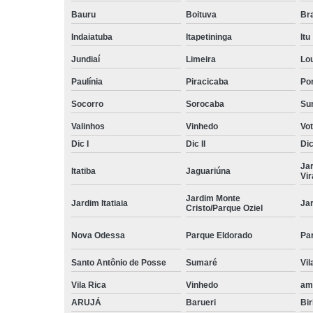
Bauru
Boituva
Br
Indaiatuba
Itapetininga
Itu
Jundiaí
Limeira
Lo
Paulínia
Piracicaba
Por
Socorro
Sorocaba
Su
Valinhos
Vinhedo
Vo
Dic I
Dic II
Dic 
Ja
Itatiba
Jaguariúna
Vi
Jardim Monte
Jardim Itatiaia
Ja
Cristo/Parque Oziel
Nova Odessa
Parque Eldorado
Pa
Santo Antônio de Posse
Sumaré
Vil
Vila Rica
Vinhedo
am
ARUJÁ
Barueri
Bir