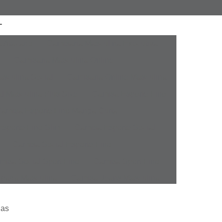
a Atacado
Camisaria Masculina Executiva
Camisaria Masculina Online
sculina Social
Camisaria Online Masculina
l Masculina Plus Size
Camisa Esporte Fino
amisa Esporte Fino Manga Curta
sporte Fino Slim
Camisa Esporte Social
Camisa Social Esporte Fino
misa Social Sport Fino
Camisa Sport Fino
pada Masculina
Camisa Jeans Masculina
Masculina
Camisa Manga Longa Masculina
nas
tampada
Camisa Masculina Manga Longa