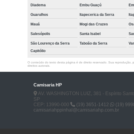
Diadema
Embu Guaçú
Em
Guarulhos
Itapecerica da Serra
Ita
Mauá
Mogi das Cruzes
Os
Salesópolis
Santa Isabel
Sa
São Lourenço da Serra
Taboão da Serra
Va
Capitólio
O conteúdo do texto desta página é de direito reservado. Sua reprodução, pa
direitos autorais
.
Camisaria HP
AV. WASHINGTON LUIZ, 381 - Espírito Santo
SP
CEP: 13990-000
(19) 3651-1412
(19) 99
camisariahppinhal@camisariahp.com.br