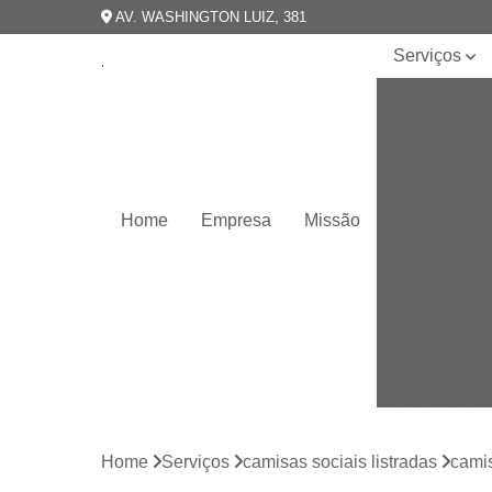
AV. WASHINGTON LUIZ, 381
Serviços
Camisarias
masculinas
Camisas
esporte
fino
Home
Empresa
Missão
Camisas
masculinas
Camisas
plus size
Camisas
slim fit
Camisas
slim
masculina
Home
Serviços
camisas sociais listradas
camis
Camisas