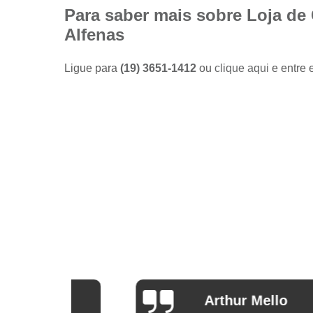
Camisas
Para saber mais sobre Loja de
sociais
Alfenas
masculinas
preço
Ligue para
(19) 3651-1412
ou
clique aqui
e entre 
Fábricas
de camisas
Lojas de
modas
masculinas
Modas
masculinas
Roupa
masculina
Arthur Mello