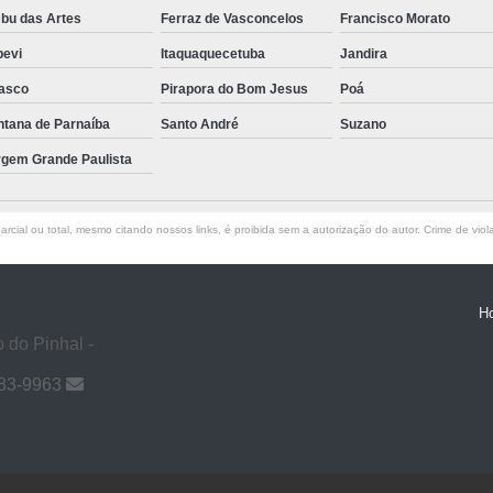
bu das Artes
Ferraz de Vasconcelos
Francisco Morato
pevi
Itaquaquecetuba
Jandira
asco
Pirapora do Bom Jesus
Poá
ntana de Parnaíba
Santo André
Suzano
rgem Grande Paulista
rcial ou total, mesmo citando nossos links, é proibida sem a autorização do autor. Crime de viol
H
 do Pinhal -
983-9963