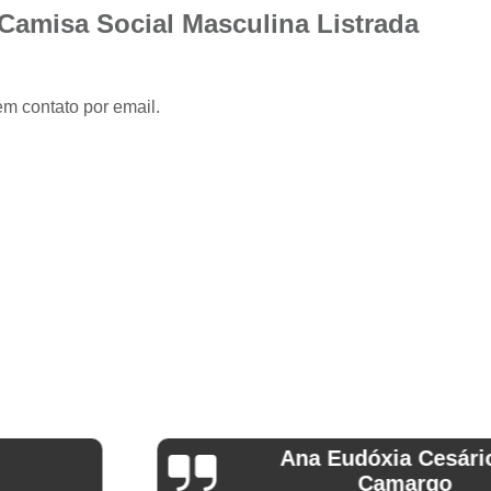
Camisa Slim com Elastano Masculina
 Camisa Social Masculina Listrada
Camisa Social Masculina Slim Branca
Camisa Social Preta Masculina Slim
em contato por email.
Camisa Branca Social
Camisa Branca S
Camisa Social Branca Manga Curta
Camisa Social Branca Slim
Camisa Social Manga Longa Branca
Camisa Social Masculina Branca Mang
Camisa Branca Masculina Social Preço
Camisa Branca Social Preço
Cami
Camisa Social Branca Masculina Slim
Camisa Social Branca Slim Fit Preço
Ana Eudóxia Cesário de
Camisa Social Manga
Camargo