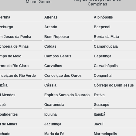
Minas Gerais
Campinas
Camisa Masculina Manga Longa Social
ertina
Alfenas
Alpinópolis
Camisa Social de Manga Longa
ceburgo
Areado
Baependi
Camisa Social Manga Longa Masculin
m Jesus da Penha
Bom Repouso
Borda da Mata
Camisa Social Masculina Manga Longa Lisa
choeira de Minas
Caldas
Camanducaia
Camisa Social Preta Manga Longa
mpo do Meio
Campos Gerais
Capetinga
Camisa Masculina Social
Ca
rmo do Rio Claro
Carvalhos
Carvalhópolis
Camisa Social Estampada Masculin
nceição do Rio Verde
Conceição dos Ouros
Congonhal
Camisa Social Masculina
Ca
zília
Cássia
Córrego do Bom Jesus
Camisa Social Masculina Estampada
ói Mendes
Espírito Santo do Dourado
Estiva
Camisa Social Masculina Preta
apé
Guaranésia
Guaxupé
Camisa Social Preta Masculina
Camis
onfidentes
Ipuiuna
Itajubá
Camisa Masculina Social Preço
Ca
ú de Minas
Jacutinga
Jacuí
Camisa Social Estampada Masculina Preç
chado
Maria da Fé
Marmelópolis