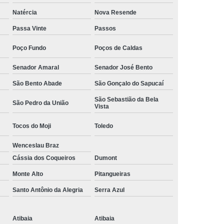
Camisa Social Masculina Manga Curta Preço
Natércia
Nova Resende
Preço
Camisa Social Masculina Preço
Passa Vinte
Passos
Camisa Social Masculina Slim Preço
Poço Fundo
Poços de Caldas
Preço
Camisa Social Fábrica
Senador Amaral
Senador José Bento
ial
Fábrica Camisa Social
São Bento Abade
São Gonçalo do Sapucaí
 Camisa Masculina
Fábrica de Camisa Social
São Sebastião da Bela
São Pedro da União
Vista
Fábrica de Camisa Social Masculina
Tocos do Moji
Toledo
em
Loja de Fábrica Camisa Social
Wenceslau Braz
Masculina
Loja de Moda Masculina Online
Cássia dos Coqueiros
Dumont
 Masculina
Loja Moda Masculina Executivo
Monte Alto
Pitangueiras
culina Social
Loja Virtual Moda Masculina
Santo Antônio da Alegria
Serra Azul
Masculina
Moda Básica Masculina
ans Masculina
Moda Masculina
Atibaia
Atibaia