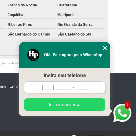
Franco da Rocha
Guararema
Juquitiba
Mairiporã
Ribeirão Pires
Rio Grande da Serra
São Bernardo do Campo
São Caetano do Sul
Olá! Fale agora pelo WhatsApp
ação de direito autoral – artigo 184 do Código Penal –
Lei 9610/98 - Lei de
Insira seu telefone
ome
Empresa
Missão
Serviços
Contato
Mapa do site
Iniciar conversa
1