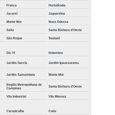
amisa Social
Moda Masculina Esporte Fino
Franca
Hortolândia
ina Social
Moda Plus Size Masculina
Jacareí
Jaguariúna
 Masculinas
Roupas Estilosas Masculinas
Monte Mor
Nova Odessa
Salto
Santa Bárbara d'Oeste
da Moda
Roupas Masculinas Esporte Fino
São Roque
Taubaté
Roupas Masculinas na Moda
Roupas Masculinas para Revenda
Dic VI
Holambra
ulinas Social
Roupas Sociais Masculinas
Jardim García
Jardim Ipaussurama
Jardim Samambaia
Monte Mor
Região Metropolitana de
Santa Bárbara d'Oeste
Campinas
Vila Industrial
Vila Mimosa
Carapicuíba
Cotia