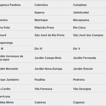
Moda Masculina Camisa
Moda Masculina C
agança Paulista
Cabreúva
Campinas
Moda Masculina Inverno
Moda Mascul
Itupeva
Jaboticabal
Moda Social Masculina
Roupas Elegantes
uveira
Mairinque
Marapoama
to Feliz
Ribeirão Preto
Rio Claro
Roupas Masculinas
Roupas Masculinas 
maré
São José do Rio Preto
São José dos Campos
Roupas Masculinas Estilosas
tuporanga
Roupas Masculinas no Atacado
III
Dic IV
Dic V
Roupas Masculinas Plus Size
Roupas Masc
rdim Aeronave de
Jardim Campo Belo
Jardim Fernanda
racopos
rdim Morumbi
Jardim Nova Europa
Jardim Rossin
rque Jambeiro
Paulínia
Pedreira
a Carlito
Vila Formosa
Vila Georgina
ericana
itiba Mirim
Caieiras
Cajamar