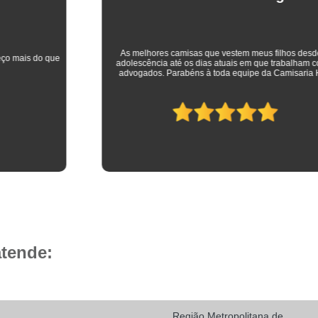
Camisa Social Masculina 
Camisa Social Masculina Branca Preç
Camisa Listrada Masculina Social
Camisa L
As melhores camisas que vestem meus filhos desde a
adolescência até os dias atuais em que trabalham como
Camisa Social Listrada
Camis
advogados. Parabéns à toda equipe da Camisaria HP!
Camisa Social Listrada Masculin
Camisa Social Listrada Preta e Branca
Camisa Social Manga Longa Listrada
Camisa Social Masculina Listrada Preto e Bra
Camisa Social de Manga Curta
Camisa Social Manga Curta
Ca
Camisa Social Manga Curta Estampada
atende:
Camisa Social Manga Curta Preta
Camisa Social Preta Manga Curta
Camisa Manga Longa Masculina Soc
Região Metropolitana de