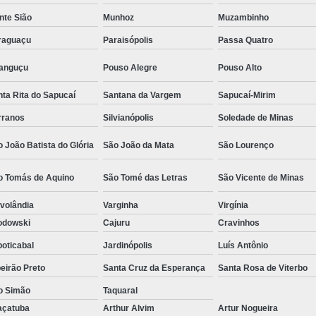
Camisa Social Masculina Estampada Preço
nte Sião
Munhoz
Muzambinho
Camisa Social Masculina Manga Longa 
raguaçu
Paraisópolis
Passa Quatro
Camisa Social Masculina Preta Preço
ranguçu
Pouso Alegre
Pouso Alto
Camisa Social Preta Masculina 
ta Rita do Sapucaí
Santana da Vargem
Sapucaí-Mirim
Fábrica Camisa Masculina Soc
rranos
Silvianópolis
Soledade de Minas
Fábrica Camisa Social Masculina
Fábrica de
 João Batista do Glória
São João da Mata
São Lourenço
Fábrica de Camisa Social de Homem
o Tomás de Aquino
São Tomé das Letras
São Vicente de Minas
Fábrica de Camisa Social para Hom
volândia
Varginha
Virgínia
Loja com Moda Masculina
Loja de Moda 
odowski
Cajuru
Cravinhos
Loja Executivo Moda Masculina
Loja Moda
oticabal
Jardinópolis
Luís Antônio
Loja Moda Masculina Online
Loja Moda Mas
eirão Preto
Santa Cruz da Esperança
Santa Rosa de Viterbo
Moda Masculina Loja
Moda Atual 
o Simão
Taquaral
Moda Casual Masculina
Moda Je
açatuba
Arthur Alvim
Artur Nogueira