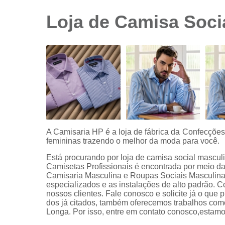
sociais
branca
Loja de Camisa Socia
Camisas
sociais
branca
preço
Camisas
sociais
listradas
Camisas
sociais
manga
A Camisaria HP é a loja de fábrica da Confecçõe
curta
femininas trazendo o melhor da moda para você.
Camisas
Está procurando por loja de camisa social masculi
sociais
Camisetas Profissionais é encontrada por meio 
manga
Camisaria Masculina e Roupas Sociais Masculinas.
longa
especializados e as instalações de alto padrão.
nossos clientes. Fale conosco e solicite já o que 
Camisas
dos já citados, também oferecemos trabalhos co
sociais
Longa. Por isso, entre em contato conosco,estamo
masculinas