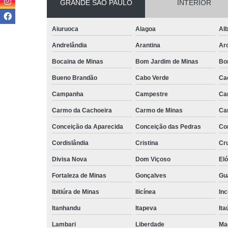
GRANDE SÃO PAULO
INTERIOR
Aiuruoca
Alagoa
Alb
Andrelândia
Arantina
Ar
Bocaina de Minas
Bom Jardim de Minas
Bo
Bueno Brandão
Cabo Verde
Ca
Campanha
Campestre
Ca
Carmo da Cachoeira
Carmo de Minas
Ca
Conceição da Aparecida
Conceição das Pedras
Co
Cordislândia
Cristina
Cru
Divisa Nova
Dom Viçoso
El
Fortaleza de Minas
Gonçalves
Gu
Ibitiúra de Minas
Ilicínea
Inc
Itanhandu
Itapeva
Ita
Lambari
Liberdade
Ma