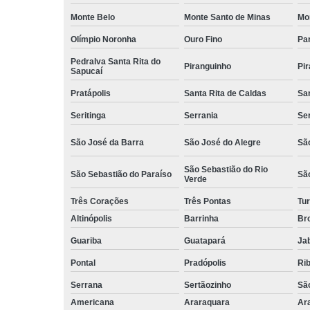
Monte Belo
Monte Santo de Minas
Mo
Olímpio Noronha
Ouro Fino
Pa
Pedralva Santa Rita do
Piranguinho
Pi
Sapucaí
Pratápolis
Santa Rita de Caldas
San
Seritinga
Serrania
Se
São José da Barra
São José do Alegre
São
São Sebastião do Rio
São Sebastião do Paraíso
Sã
Verde
Três Corações
Três Pontas
Tur
Altinópolis
Barrinha
Br
Guariba
Guatapará
Jab
Pontal
Pradópolis
Rib
Serrana
Sertãozinho
Sã
Americana
Araraquara
Ar