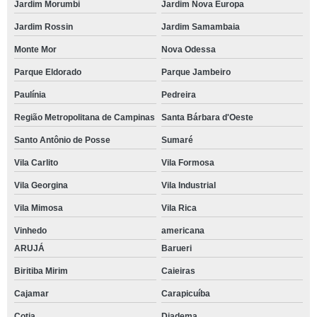
Jardim Morumbi
Jardim Nova Europa
Jardim Rossin
Jardim Samambaia
Monte Mor
Nova Odessa
Parque Eldorado
Parque Jambeiro
Paulínia
Pedreira
Região Metropolitana de Campinas
Santa Bárbara d'Oeste
Santo Antônio de Posse
Sumaré
Vila Carlito
Vila Formosa
Vila Georgina
Vila Industrial
Vila Mimosa
Vila Rica
Vinhedo
americana
ARUJÁ
Barueri
Biritiba Mirim
Caieiras
Cajamar
Carapicuíba
Cotia
Diadema