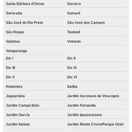
Santa Bárbara d'Oeste
Socorro
Sorocaba
Sumaré
São José do Rio Preto
São José dos Campos
São Roque
Taubaté
Valinhos
Vinhedo
Votuporanga
Dic I
Dic II
Dic III
Dic IV
Dic V
Dic VI
Holambra
Itatiba
Jaguariúna
Jardim Aeronave de Viracopos
Jardim Campo Belo
Jardim Fernanda
Jardim García
Jardim Ipaussurama
Jardim Itatiaia
Jardim Monte Cristo/Parque Oziel