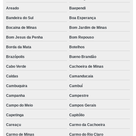
Areado
Baependi
Bandeira do Sul
Boa Esperança
Bocaina de Minas
Bom Jardim de Minas
Bom Jesus da Penha
Bom Repouso
Borda da Mata
Botelhos
Brazópolis
Bueno Brandão
Cabo Verde
Cachoeira de Minas
Caldas
Camanducaia
Cambuquira
Cambuí
Campanha
Campestre
Campo do Meio
Campos Gerais
Capetinga
Capitólio
Careaçu
Carmo da Cachoeira
Carmo de Minas
Carmo do Rio Claro