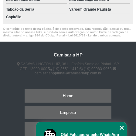
Taboão da Serra
Vargem Grande Paulista
Capitólio
O conteúdo do texto desta página é de direito reservado. Sua reprodução, parcial ou total,
mesmo citando nossos links, é proibida sem a autorização do autor. Crime de violação de
direito autoral – artigo 184 do Código Penal –
Lei 9610/98 - Lei de direitos autorais
.
Camisaria HP
AV. WASHINGTON LUIZ, 381 - Espírito Santo do Pinhal - SP
CEP: 13990-000
(19) 3651-1412
(19) 99983-9963
camisariahppinhal@camisariahp.com.br
Home
Empresa
Missão
Olá! Fale agora pelo WhatsApp