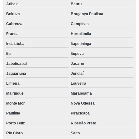
Atibaia
Bauru
Boituva
Bragança Paulista
Cabreúva
Campinas
Franca
Hortolândia
Indaiatuba
Itapetininga
Itu
Itupeva
Jaboticabal
Jacareí
Jaguariúna
Jundiaí
Limeira
Louveira
Mairinque
Marapoama
Monte Mor
Nova Odessa
Paulínia
Piracicaba
Porto Feliz
Ribeirão Preto
Rio Claro
Salto