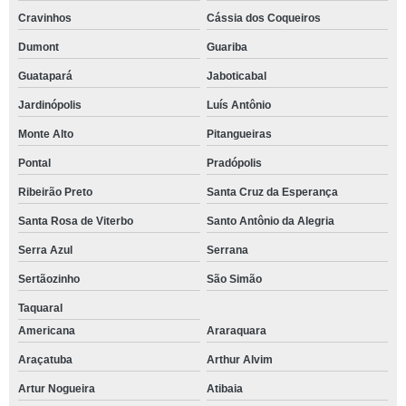
Cravinhos
Cássia dos Coqueiros
Dumont
Guariba
Guatapará
Jaboticabal
Jardinópolis
Luís Antônio
Monte Alto
Pitangueiras
Pontal
Pradópolis
Ribeirão Preto
Santa Cruz da Esperança
Santa Rosa de Viterbo
Santo Antônio da Alegria
Serra Azul
Serrana
Sertãozinho
São Simão
Taquaral
Americana
Araraquara
Araçatuba
Arthur Alvim
Artur Nogueira
Atibaia