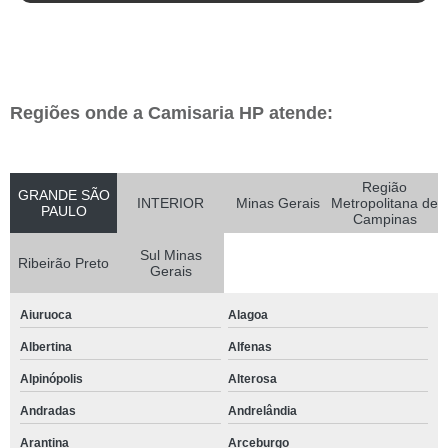
Regiões onde a Camisaria HP atende:
Região
GRANDE SÃO
INTERIOR
Minas Gerais
Metropolitana de
PAULO
Campinas
Sul Minas
Ribeirão Preto
Gerais
Aiuruoca
Alagoa
Albertina
Alfenas
Alpinópolis
Alterosa
Andradas
Andrelândia
Arantina
Arceburgo