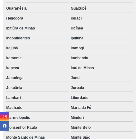
Guaranésia
Guaxupé
Heliodora
Ibiraci
Ibitiúra de Minas
Ilicínea
Inconfidentes
Ipuiuna
Itajubá
Itamogi
Itamonte
Itanhandu
Itapeva
Itaú de Minas
Jacutinga
Jacuí
Jesuânia
Juruaia
Lambari
Liberdade
Machado
Maria da Fé
Marmelópolis
Minduri
Monsenhor Paulo
Monte Belo
Monte Santo de Minas
Monte Sião