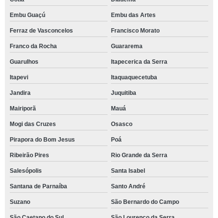
Embu Guaçú
Embu das Artes
Ferraz de Vasconcelos
Francisco Morato
Franco da Rocha
Guararema
Guarulhos
Itapecerica da Serra
Itapevi
Itaquaquecetuba
Jandira
Juquitiba
Mairiporã
Mauá
Mogi das Cruzes
Osasco
Pirapora do Bom Jesus
Poá
Ribeirão Pires
Rio Grande da Serra
Salesópolis
Santa Isabel
Santana de Parnaíba
Santo André
Suzano
São Bernardo do Campo
São Caetano do Sul
São Lourenço da Serra