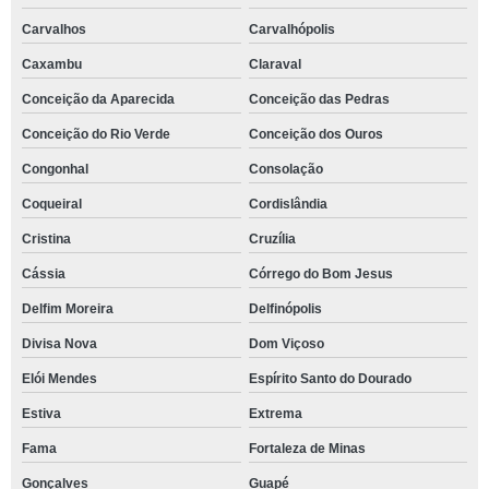
Carvalhos
Carvalhópolis
Caxambu
Claraval
Conceição da Aparecida
Conceição das Pedras
Conceição do Rio Verde
Conceição dos Ouros
Congonhal
Consolação
Coqueiral
Cordislândia
Cristina
Cruzília
Cássia
Córrego do Bom Jesus
Delfim Moreira
Delfinópolis
Divisa Nova
Dom Viçoso
Elói Mendes
Espírito Santo do Dourado
Estiva
Extrema
Fama
Fortaleza de Minas
Gonçalves
Guapé