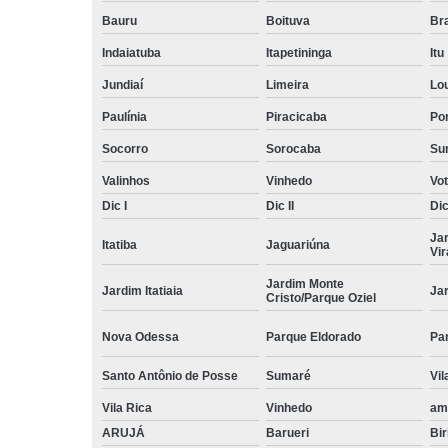
Bauru
Boituva
Br
Indaiatuba
Itapetininga
Itu
Jundiaí
Limeira
Lo
Paulínia
Piracicaba
Por
Socorro
Sorocaba
Su
Valinhos
Vinhedo
Vo
Dic I
Dic II
Dic 
Ja
Itatiba
Jaguariúna
Vi
Jardim Monte
Jardim Itatiaia
Ja
Cristo/Parque Oziel
Nova Odessa
Parque Eldorado
Pa
Santo Antônio de Posse
Sumaré
Vil
Vila Rica
Vinhedo
am
ARUJÁ
Barueri
Bir