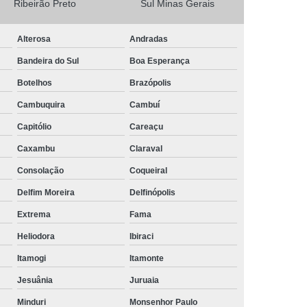
Ribeirão Preto
Sul Minas Gerais
Camisa Masculina Social Manga Longa
Alterosa
Andradas
Camisa Social Manga Longa
Bandeira do Sul
Boa Esperança
a
Camisa Social Manga Longa Preta
Botelhos
Brazópolis
Camisa Social Masculina Preta Manga Longa
Cambuquira
Cambuí
Camisa a Rigor Social Masculina
Capitólio
Careaçu
misa Social Branca Masculina
Caxambu
Claraval
a
Camisa Social Jeans Masculina
Consolação
Coqueiral
misa Social Masculina a Rigor
Delfim Moreira
Delfinópolis
Camisa Social Masculina Manga Curta
Extrema
Fama
Camisa Social Masculina Slim
Heliodora
Ibiraci
a Manga Longa Social Masculina Preço
Itamogi
Itamonte
misa Social Branca Masculina Preço
Jesuânia
Juruaia
o
Camisa Social Jeans Masculina Preço
Minduri
Monsenhor Paulo