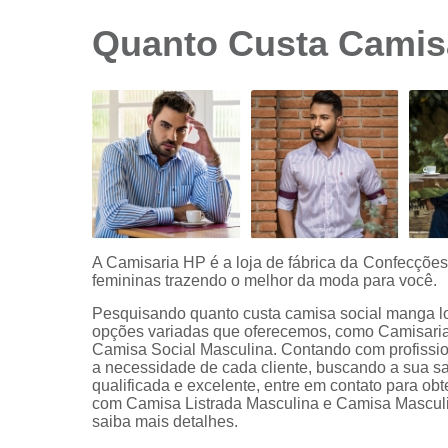
sociais
branca
Quanto Custa Camis
Camisas
sociais
branca
preço
Camisas
sociais
listradas
Camisas
sociais
manga
A Camisaria HP é a loja de fábrica da Confecçõe
curta
femininas trazendo o melhor da moda para você.
Camisas
Pesquisando quanto custa camisa social manga l
sociais
opções variadas que oferecemos, como Camisari
manga
Camisa Social Masculina. Contando com profissio
longa
a necessidade de cada cliente, buscando a sua sa
qualificada e excelente, entre em contato para ob
Camisas
com Camisa Listrada Masculina e Camisa Masculi
sociais
saiba mais detalhes.
masculinas