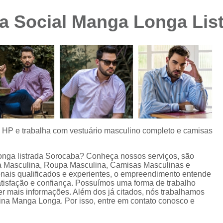
Camisa Preta Masculina
Camisa Slim 
a Social Manga Longa Lis
Camisa Branca Plus Size
Camisa Jeans Ma
Camisa Manga Longa Plus Size Masculina
Camisa Social Branca Plus Size
Camisa Social Plus Size
Cam
Camisa Xadrez Masculina Plus Size
Camisa 
Camisa Masculina Manga Curta Slim Fit
Cam
Camisa Slim Fit
Camisa Slim Fit Luxo
C
s HP e trabalha com vestuário masculino completo e camisas
Camisa Social Masculina Slim Fit
Camisa S
onga listrada Sorocaba? Conheça nossos serviços, são
Camisa Social Slim Fit Masculina
Camisa Su
a Masculina, Roupa Masculina, Camisas Masculinas e
nais qualificados e experientes, o empreendimento entende
Camisa Branca Slim Masculina
tisfação e confiança. Possuímos uma forma de trabalho
ter mais informações. Além dos já citados, nós trabalhamos
Camisa Jeans Slim Masculin
na Manga Longa. Por isso, entre em contato conosco e
Camisa Masculina Slim Fit Manga Lo