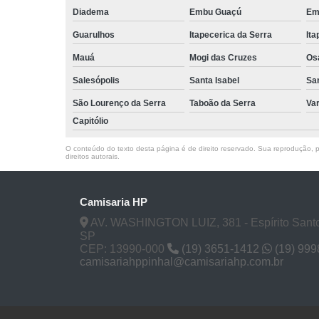
Diadema
Embu Guaçú
Em
Guarulhos
Itapecerica da Serra
Ita
Mauá
Mogi das Cruzes
Os
Salesópolis
Santa Isabel
Sa
São Lourenço da Serra
Taboão da Serra
Va
Capitólio
O conteúdo do texto desta página é de direito reservado. Sua reprodução, pa
direitos autorais
.
Camisaria HP
AV. WASHINGTON LUIZ, 381 - Espírito Santo
SP
CEP: 13990-000
(19) 3651-1412
(19) 99
camisariahppinhal@camisariahp.com.br