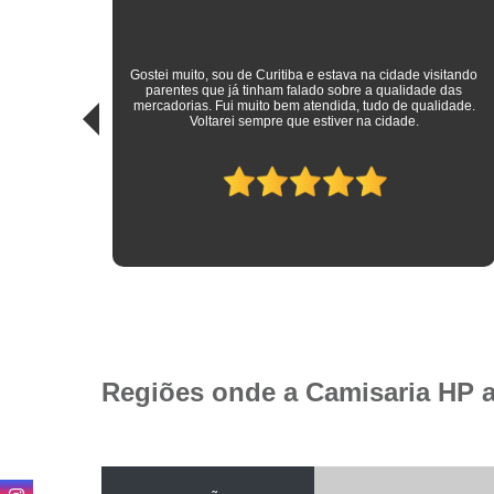
sitando
 das
Roupas sociais de excelente qualidade e preço mais do que
idade.
justo! Atendimento ímpar!
Regiões onde a Camisaria HP 