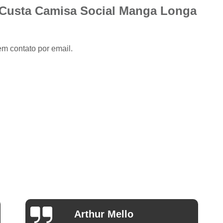
Camisa Slim com Elastano Masculina
 Custa Camisa Social Manga Longa
Camisa Social Masculina Slim Branca
Camisa Social Preta Masculina Slim
em contato por email.
Camisa Branca Social
Camisa Branca S
Camisa Social Branca Manga Curta
Camisa Social Branca Slim
Camisa Social Manga Longa Branca
Camisa Social Masculina Branca Mang
Camisa Branca Masculina Social Preço
Camisa Branca Social Preço
Cami
Camisa Social Branca Masculina Slim
Camisa Social Branca Slim Fit Preço
Ana Eudóxia Cesário de
Camisa Social Manga
Camargo