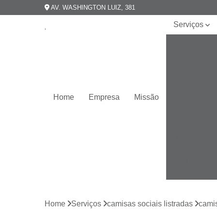
AV. WASHINGTON LUIZ, 381
Serviços
Camisarias
masculinas
Camisas
esporte
fino
Home
Empresa
Missão
Camisas
masculinas
Camisas
plus size
Camisas
slim fit
Camisas
slim
masculina
Home
Serviços
camisas sociais listradas
camis
Camisas