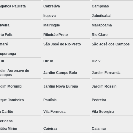
Moda Masculina Camisa
Moda Masculina C
agança Paulista
Cabreúva
Campinas
Moda Masculina Inverno
Moda Mascul
Itupeva
Jaboticabal
Moda Social Masculina
Roupas Elegantes
uveira
Mairinque
Marapoama
to Feliz
Ribeirão Preto
Rio Claro
Roupas Masculinas
Roupas Masculinas 
maré
São José do Rio Preto
São José dos Campos
Roupas Masculinas Estilosas
tuporanga
Roupas Masculinas no Atacado
III
Dic IV
Dic V
Roupas Masculinas Plus Size
Roupas Masc
rdim Aeronave de
Jardim Campo Belo
Jardim Fernanda
racopos
rdim Morumbi
Jardim Nova Europa
Jardim Rossin
rque Jambeiro
Paulínia
Pedreira
a Carlito
Vila Formosa
Vila Georgina
ericana
itiba Mirim
Caieiras
Cajamar