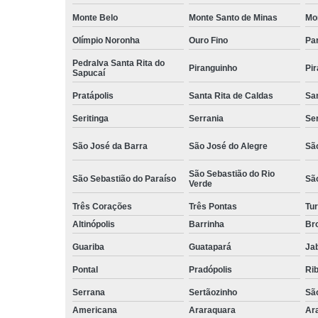
Monte Belo
Monte Santo de Minas
Mo
Olímpio Noronha
Ouro Fino
Pa
Pedralva Santa Rita do
Piranguinho
Pi
Sapucaí
Pratápolis
Santa Rita de Caldas
San
Seritinga
Serrania
Se
São José da Barra
São José do Alegre
São
São Sebastião do Rio
São Sebastião do Paraíso
Sã
Verde
Três Corações
Três Pontas
Tur
Altinópolis
Barrinha
Br
Guariba
Guatapará
Jab
Pontal
Pradópolis
Rib
Serrana
Sertãozinho
Sã
Americana
Araraquara
Ar