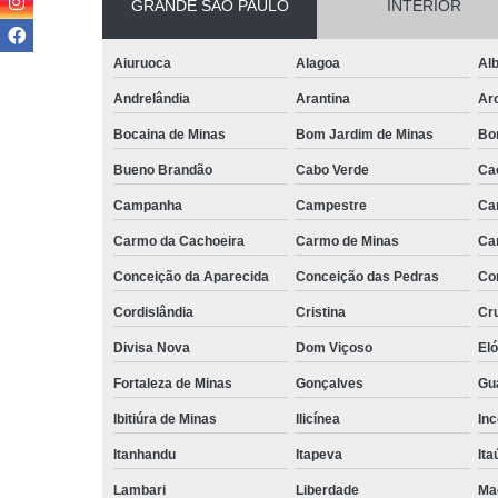
GRANDE SÃO PAULO
INTERIOR
Aiuruoca
Alagoa
Alb
Andrelândia
Arantina
Ar
Bocaina de Minas
Bom Jardim de Minas
Bo
Bueno Brandão
Cabo Verde
Ca
Campanha
Campestre
Ca
Carmo da Cachoeira
Carmo de Minas
Ca
Conceição da Aparecida
Conceição das Pedras
Co
Cordislândia
Cristina
Cru
Divisa Nova
Dom Viçoso
El
Fortaleza de Minas
Gonçalves
Gu
Ibitiúra de Minas
Ilicínea
Inc
Itanhandu
Itapeva
Ita
Lambari
Liberdade
Ma