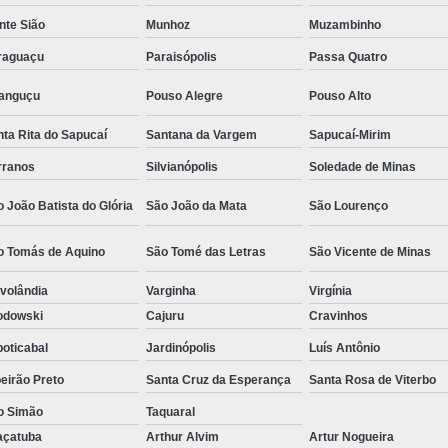
Camisa Social Masculina Estampada Preço
nte Sião
Munhoz
Muzambinho
Camisa Social Masculina Manga Longa 
raguaçu
Paraisópolis
Passa Quatro
Camisa Social Masculina Preta Preço
ranguçu
Pouso Alegre
Pouso Alto
Camisa Social Preta Masculina 
ta Rita do Sapucaí
Santana da Vargem
Sapucaí-Mirim
Fábrica Camisa Masculina Soc
rranos
Silvianópolis
Soledade de Minas
Fábrica Camisa Social Masculina
Fábrica de
 João Batista do Glória
São João da Mata
São Lourenço
Fábrica de Camisa Social de Homem
o Tomás de Aquino
São Tomé das Letras
São Vicente de Minas
Fábrica de Camisa Social para Hom
volândia
Varginha
Virgínia
Loja com Moda Masculina
Loja de Moda 
odowski
Cajuru
Cravinhos
Loja Executivo Moda Masculina
Loja Moda
oticabal
Jardinópolis
Luís Antônio
Loja Moda Masculina Online
Loja Moda Mas
eirão Preto
Santa Cruz da Esperança
Santa Rosa de Viterbo
Moda Masculina Loja
Moda Atual 
o Simão
Taquaral
Moda Casual Masculina
Moda Je
açatuba
Arthur Alvim
Artur Nogueira