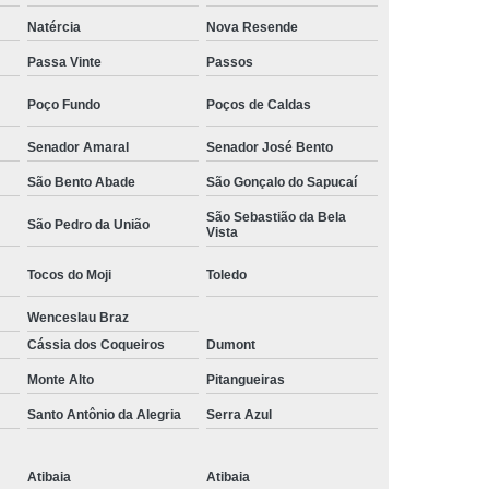
Camisa Social Masculina Manga Curta Preço
Natércia
Nova Resende
Preço
Camisa Social Masculina Preço
Passa Vinte
Passos
Camisa Social Masculina Slim Preço
Poço Fundo
Poços de Caldas
Preço
Camisa Social Fábrica
Senador Amaral
Senador José Bento
ial
Fábrica Camisa Social
São Bento Abade
São Gonçalo do Sapucaí
 Camisa Masculina
Fábrica de Camisa Social
São Sebastião da Bela
São Pedro da União
Vista
Fábrica de Camisa Social Masculina
Tocos do Moji
Toledo
em
Loja de Fábrica Camisa Social
Wenceslau Braz
Masculina
Loja de Moda Masculina Online
Cássia dos Coqueiros
Dumont
 Masculina
Loja Moda Masculina Executivo
Monte Alto
Pitangueiras
culina Social
Loja Virtual Moda Masculina
Santo Antônio da Alegria
Serra Azul
Masculina
Moda Básica Masculina
ans Masculina
Moda Masculina
Atibaia
Atibaia