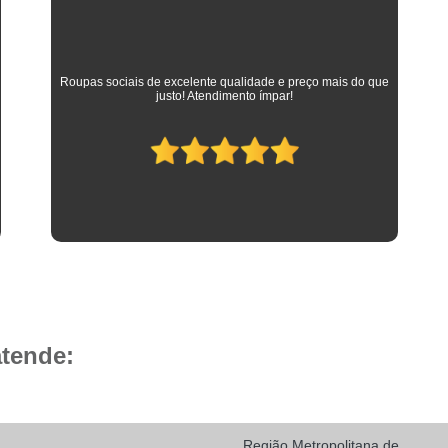
Camisa Social Masculina 
Camisa Social Masculina Branca Preç
Camisa Listrada Masculina Social
Camisa L
As melhores camisas que vestem meus filhos desde a
adolescência até os dias atuais em que trabalham como
Camisa Social Listrada
Camis
advogados. Parabéns à toda equipe da Camisaria HP!
Camisa Social Listrada Masculin
Camisa Social Listrada Preta e Branca
Camisa Social Manga Longa Listrada
Camisa Social Masculina Listrada Preto e Bra
Camisa Social de Manga Curta
Camisa Social Manga Curta
Ca
Camisa Social Manga Curta Estampada
atende:
Camisa Social Manga Curta Preta
Camisa Social Preta Manga Curta
Camisa Manga Longa Masculina Soc
Região Metropolitana de