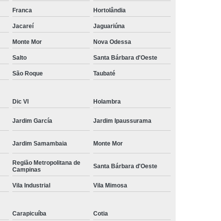
amisa Social
Moda Masculina Esporte Fino
Franca
Hortolândia
ina Social
Moda Plus Size Masculina
Jacareí
Jaguariúna
 Masculinas
Roupas Estilosas Masculinas
Monte Mor
Nova Odessa
Salto
Santa Bárbara d'Oeste
da Moda
Roupas Masculinas Esporte Fino
São Roque
Taubaté
Roupas Masculinas na Moda
Roupas Masculinas para Revenda
Dic VI
Holambra
ulinas Social
Roupas Sociais Masculinas
Jardim García
Jardim Ipaussurama
Jardim Samambaia
Monte Mor
Região Metropolitana de
Santa Bárbara d'Oeste
Campinas
Vila Industrial
Vila Mimosa
Carapicuíba
Cotia