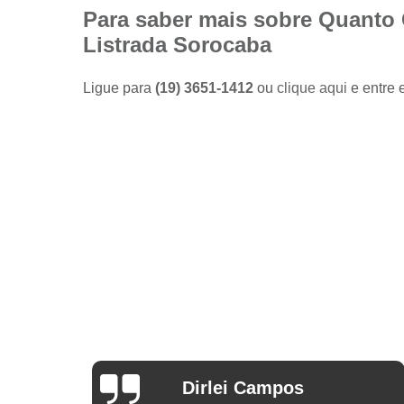
Camisas
Para saber mais sobre Quanto
sociais
Listrada Sorocaba
masculinas
preço
Ligue para
(19) 3651-1412
ou
clique aqui
e entre 
Fábricas
de camisas
Lojas de
modas
masculinas
Modas
masculinas
Roupa
masculina
Arthur Mello