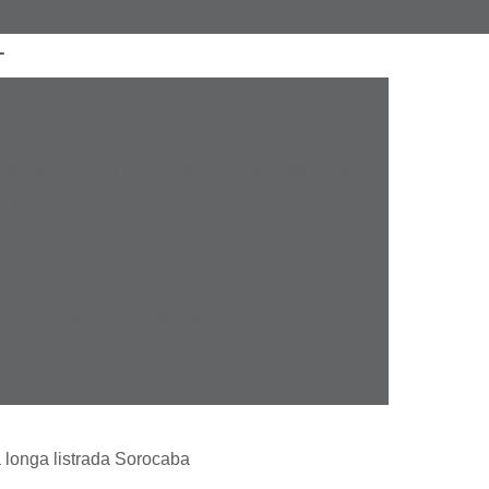
a Atacado
Camisaria Masculina Executiva
Camisaria Masculina Online
sculina Social
Camisaria Online Masculina
l Masculina Plus Size
Camisa Esporte Fino
amisa Esporte Fino Manga Curta
sporte Fino Slim
Camisa Esporte Social
Camisa Social Esporte Fino
misa Social Sport Fino
Camisa Sport Fino
pada Masculina
Camisa Jeans Masculina
Masculina
Camisa Manga Longa Masculina
 longa listrada Sorocaba
tampada
Camisa Masculina Manga Longa