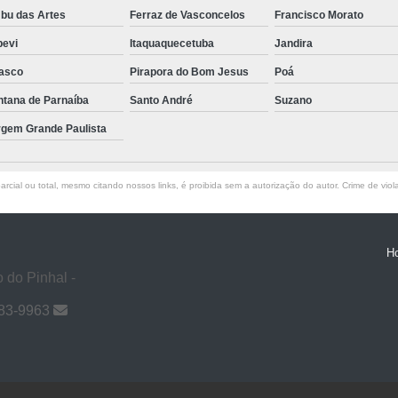
bu das Artes
Ferraz de Vasconcelos
Francisco Morato
pevi
Itaquaquecetuba
Jandira
asco
Pirapora do Bom Jesus
Poá
ntana de Parnaíba
Santo André
Suzano
rgem Grande Paulista
rcial ou total, mesmo citando nossos links, é proibida sem a autorização do autor. Crime de viol
H
 do Pinhal -
983-9963