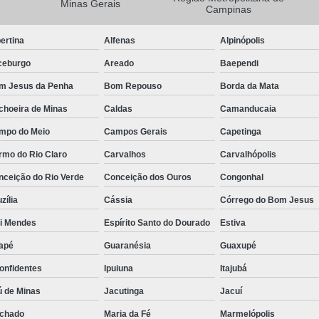
Minas Gerais
Campinas
Camisa Masculina Manga Longa Social
ertina
Alfenas
Alpinópolis
Camisa Social de Manga Longa
ceburgo
Areado
Baependi
Camisa Social Manga Longa Masculin
m Jesus da Penha
Bom Repouso
Borda da Mata
Camisa Social Masculina Manga Longa Lisa
choeira de Minas
Caldas
Camanducaia
Camisa Social Preta Manga Longa
mpo do Meio
Campos Gerais
Capetinga
Camisa Masculina Social
Ca
rmo do Rio Claro
Carvalhos
Carvalhópolis
Camisa Social Estampada Masculin
nceição do Rio Verde
Conceição dos Ouros
Congonhal
Camisa Social Masculina
Ca
zília
Cássia
Córrego do Bom Jesus
Camisa Social Masculina Estampada
ói Mendes
Espírito Santo do Dourado
Estiva
Camisa Social Masculina Preta
apé
Guaranésia
Guaxupé
Camisa Social Preta Masculina
Camis
onfidentes
Ipuiuna
Itajubá
Camisa Masculina Social Preço
Ca
ú de Minas
Jacutinga
Jacuí
Camisa Social Estampada Masculina Preç
chado
Maria da Fé
Marmelópolis