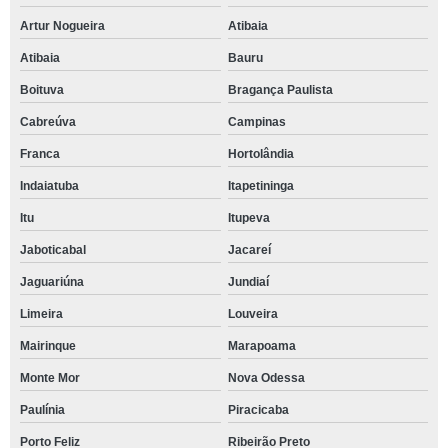
Artur Nogueira
Atibaia
Atibaia
Bauru
Boituva
Bragança Paulista
Cabreúva
Campinas
Franca
Hortolândia
Indaiatuba
Itapetininga
Itu
Itupeva
Jaboticabal
Jacareí
Jaguariúna
Jundiaí
Limeira
Louveira
Mairinque
Marapoama
Monte Mor
Nova Odessa
Paulínia
Piracicaba
Porto Feliz
Ribeirão Preto