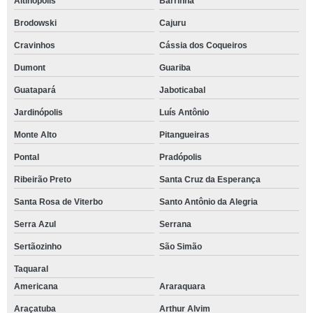
Altinópolis
Barrinha
Brodowski
Cajuru
Cravinhos
Cássia dos Coqueiros
Dumont
Guariba
Guatapará
Jaboticabal
Jardinópolis
Luís Antônio
Monte Alto
Pitangueiras
Pontal
Pradópolis
Ribeirão Preto
Santa Cruz da Esperança
Santa Rosa de Viterbo
Santo Antônio da Alegria
Serra Azul
Serrana
Sertãozinho
São Simão
Taquaral
Americana
Araraquara
Araçatuba
Arthur Alvim