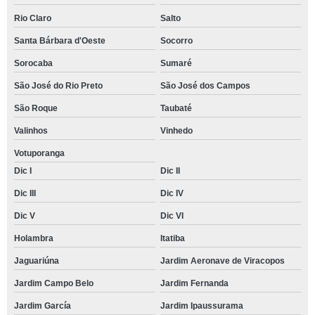
Rio Claro
Salto
Santa Bárbara d'Oeste
Socorro
Sorocaba
Sumaré
São José do Rio Preto
São José dos Campos
São Roque
Taubaté
Valinhos
Vinhedo
Votuporanga
Dic I
Dic II
Dic III
Dic IV
Dic V
Dic VI
Holambra
Itatiba
Jaguariúna
Jardim Aeronave de Viracopos
Jardim Campo Belo
Jardim Fernanda
Jardim García
Jardim Ipaussurama