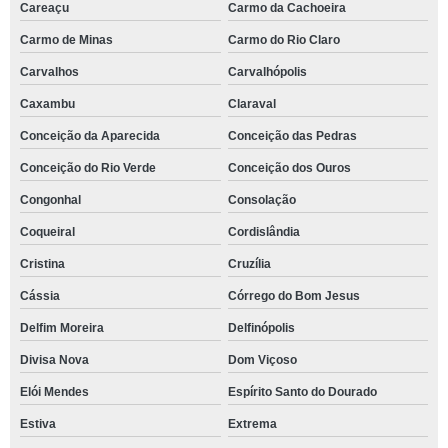
Careaçu
Carmo da Cachoeira
Carmo de Minas
Carmo do Rio Claro
Carvalhos
Carvalhópolis
Caxambu
Claraval
Conceição da Aparecida
Conceição das Pedras
Conceição do Rio Verde
Conceição dos Ouros
Congonhal
Consolação
Coqueiral
Cordislândia
Cristina
Cruzília
Cássia
Córrego do Bom Jesus
Delfim Moreira
Delfinópolis
Divisa Nova
Dom Viçoso
Elói Mendes
Espírito Santo do Dourado
Estiva
Extrema