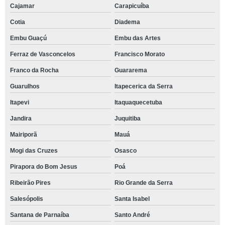
Cajamar
Carapicuíba
Cotia
Diadema
Embu Guaçú
Embu das Artes
Ferraz de Vasconcelos
Francisco Morato
Franco da Rocha
Guararema
Guarulhos
Itapecerica da Serra
Itapevi
Itaquaquecetuba
Jandira
Juquitiba
Mairiporã
Mauá
Mogi das Cruzes
Osasco
Pirapora do Bom Jesus
Poá
Ribeirão Pires
Rio Grande da Serra
Salesópolis
Santa Isabel
Santana de Parnaíba
Santo André