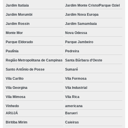
Jardim Itatiaia
Jardim Monte Cristo/Parque Oziel
Jardim Morumbi
Jardim Nova Europa
Jardim Rossin
Jardim Samambaia
Monte Mor
Nova Odessa
Parque Eldorado
Parque Jambeiro
Paulínia
Pedreira
Região Metropolitana de Campinas
Santa Bárbara d'Oeste
Santo Antônio de Posse
Sumaré
Vila Carlito
Vila Formosa
Vila Georgina
Vila Industrial
Vila Mimosa
Vila Rica
Vinhedo
americana
ARUJÁ
Barueri
Biritiba Mirim
Caieiras