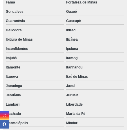
Fama
Fortaleza de Minas
Gonçalves
Guapé
Guaranésia
Guaxupé
Heliodora
Ibiraci
Ibitiúra de Minas
Ilicínea
Inconfidentes
Ipuiuna
Itajubá
Itamogi
Itamonte
Itanhandu
Itapeva
Itaú de Minas
Jacutinga
Jacuí
Jesuânia
Juruaia
Lambari
Liberdade
Machado
Maria da Fé
Marmelópolis
Minduri