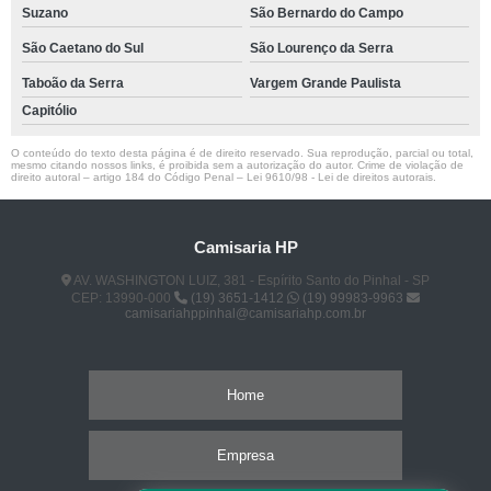
Suzano
São Bernardo do Campo
São Caetano do Sul
São Lourenço da Serra
Taboão da Serra
Vargem Grande Paulista
Capitólio
O conteúdo do texto desta página é de direito reservado. Sua reprodução, parcial ou total,
mesmo citando nossos links, é proibida sem a autorização do autor. Crime de violação de
direito autoral – artigo 184 do Código Penal –
Lei 9610/98 - Lei de direitos autorais
.
Camisaria HP
AV. WASHINGTON LUIZ, 381 - Espírito Santo do Pinhal - SP
CEP: 13990-000
(19) 3651-1412
(19) 99983-9963
camisariahppinhal@camisariahp.com.br
Home
Empresa