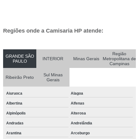
Regiões onde a Camisaria HP atende:
Região
GRANDE SÃO
INTERIOR
Minas Gerais
Metropolitana de
PAULO
Campinas
Sul Minas
Ribeirão Preto
Gerais
Aiuruoca
Alagoa
Albertina
Alfenas
Alpinópolis
Alterosa
Andradas
Andrelândia
Arantina
Arceburgo