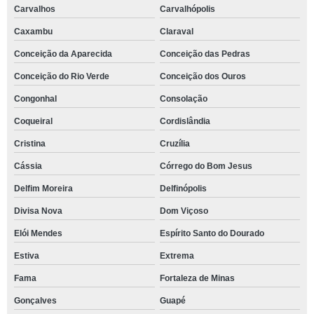
Carvalhos
Carvalhópolis
Caxambu
Claraval
Conceição da Aparecida
Conceição das Pedras
Conceição do Rio Verde
Conceição dos Ouros
Congonhal
Consolação
Coqueiral
Cordislândia
Cristina
Cruzília
Cássia
Córrego do Bom Jesus
Delfim Moreira
Delfinópolis
Divisa Nova
Dom Viçoso
Elói Mendes
Espírito Santo do Dourado
Estiva
Extrema
Fama
Fortaleza de Minas
Gonçalves
Guapé