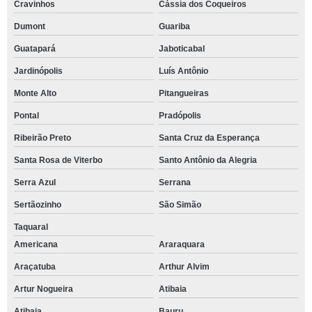
Cravinhos
Cássia dos Coqueiros
Dumont
Guariba
Guatapará
Jaboticabal
Jardinópolis
Luís Antônio
Monte Alto
Pitangueiras
Pontal
Pradópolis
Ribeirão Preto
Santa Cruz da Esperança
Santa Rosa de Viterbo
Santo Antônio da Alegria
Serra Azul
Serrana
Sertãozinho
São Simão
Taquaral
Americana
Araraquara
Araçatuba
Arthur Alvim
Artur Nogueira
Atibaia
Atibaia
Bauru