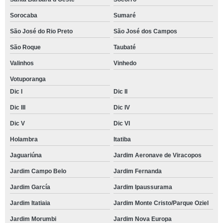
Sorocaba
Sumaré
São José do Rio Preto
São José dos Campos
São Roque
Taubaté
Valinhos
Vinhedo
Votuporanga
Dic I
Dic II
Dic III
Dic IV
Dic V
Dic VI
Holambra
Itatiba
Jaguariúna
Jardim Aeronave de Viracopos
Jardim Campo Belo
Jardim Fernanda
Jardim García
Jardim Ipaussurama
Jardim Itatiaia
Jardim Monte Cristo/Parque Oziel
Jardim Morumbi
Jardim Nova Europa