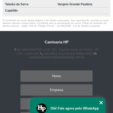
Taboão da Serra
Vargem Grande Paulista
Capitólio
O conteúdo do texto desta página é de direito reservado. Sua reprodução, parcial ou total,
mesmo citando nossos links, é proibida sem a autorização do autor. Crime de violação de
direito autoral – artigo 184 do Código Penal –
Lei 9610/98 - Lei de direitos autorais
.
Camisaria HP
AV. WASHINGTON LUIZ, 381 - Espírito Santo do Pinhal - SP
CEP: 13990-000
(19) 3651-1412
(19) 99983-9963
camisariahppinhal@camisariahp.com.br
Home
Empresa
Missão
Olá! Fale agora pelo WhatsApp