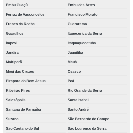
Embu Guaçú
Embu das Artes
Ferraz de Vasconcelos
Francisco Morato
Franco da Rocha
Guararema
Guarulhos
Itapecerica da Serra
Itapevi
Itaquaquecetuba
Jandira
Juquitiba
Mairiporã
Mauá
Mogi das Cruzes
Osasco
Pirapora do Bom Jesus
Poá
Ribeirão Pires
Rio Grande da Serra
Salesópolis
Santa Isabel
Santana de Parnaíba
Santo André
Suzano
São Bernardo do Campo
São Caetano do Sul
São Lourenço da Serra