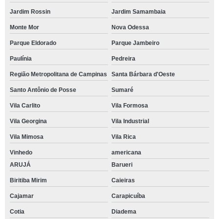
Jardim Rossin
Jardim Samambaia
Monte Mor
Nova Odessa
Parque Eldorado
Parque Jambeiro
Paulínia
Pedreira
Região Metropolitana de Campinas
Santa Bárbara d'Oeste
Santo Antônio de Posse
Sumaré
Vila Carlito
Vila Formosa
Vila Georgina
Vila Industrial
Vila Mimosa
Vila Rica
Vinhedo
americana
ARUJÁ
Barueri
Biritiba Mirim
Caieiras
Cajamar
Carapicuíba
Cotia
Diadema