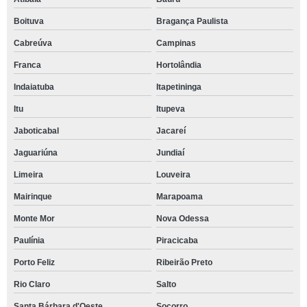
Boituva
Bragança Paulista
Cabreúva
Campinas
Franca
Hortolândia
Indaiatuba
Itapetininga
Itu
Itupeva
Jaboticabal
Jacareí
Jaguariúna
Jundiaí
Limeira
Louveira
Mairinque
Marapoama
Monte Mor
Nova Odessa
Paulínia
Piracicaba
Porto Feliz
Ribeirão Preto
Rio Claro
Salto
Santa Bárbara d'Oeste
Socorro