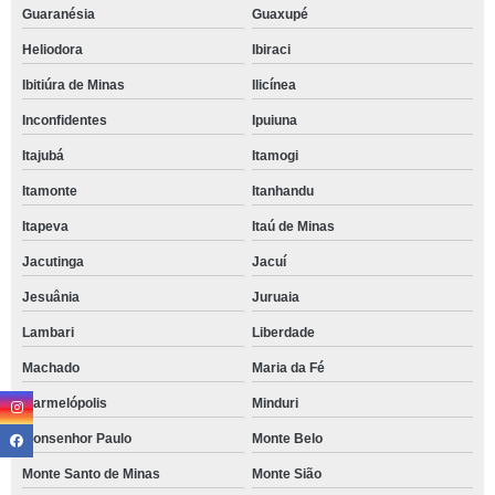
Guaranésia
Guaxupé
Heliodora
Ibiraci
Ibitiúra de Minas
Ilicínea
Inconfidentes
Ipuiuna
Itajubá
Itamogi
Itamonte
Itanhandu
Itapeva
Itaú de Minas
Jacutinga
Jacuí
Jesuânia
Juruaia
Lambari
Liberdade
Machado
Maria da Fé
Marmelópolis
Minduri
Monsenhor Paulo
Monte Belo
Monte Santo de Minas
Monte Sião