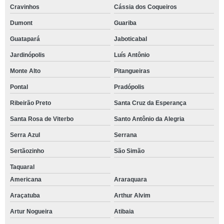
Cravinhos
Cássia dos Coqueiros
Dumont
Guariba
Guatapará
Jaboticabal
Jardinópolis
Luís Antônio
Monte Alto
Pitangueiras
Pontal
Pradópolis
Ribeirão Preto
Santa Cruz da Esperança
Santa Rosa de Viterbo
Santo Antônio da Alegria
Serra Azul
Serrana
Sertãozinho
São Simão
Taquaral
Americana
Araraquara
Araçatuba
Arthur Alvim
Artur Nogueira
Atibaia