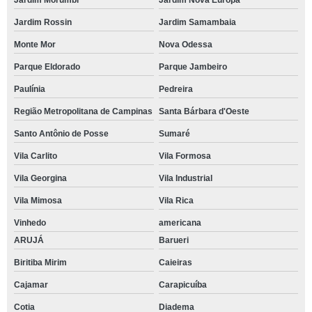
Jardim Morumbi
Jardim Nova Europa
Jardim Rossin
Jardim Samambaia
Monte Mor
Nova Odessa
Parque Eldorado
Parque Jambeiro
Paulínia
Pedreira
Região Metropolitana de Campinas
Santa Bárbara d'Oeste
Santo Antônio de Posse
Sumaré
Vila Carlito
Vila Formosa
Vila Georgina
Vila Industrial
Vila Mimosa
Vila Rica
Vinhedo
americana
ARUJÁ
Barueri
Biritiba Mirim
Caieiras
Cajamar
Carapicuíba
Cotia
Diadema