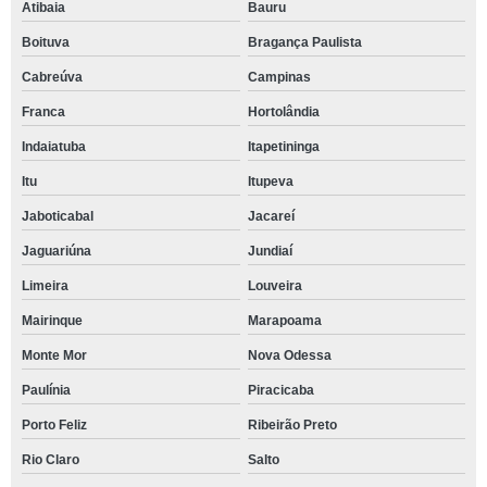
Atibaia
Bauru
Boituva
Bragança Paulista
Cabreúva
Campinas
Franca
Hortolândia
Indaiatuba
Itapetininga
Itu
Itupeva
Jaboticabal
Jacareí
Jaguariúna
Jundiaí
Limeira
Louveira
Mairinque
Marapoama
Monte Mor
Nova Odessa
Paulínia
Piracicaba
Porto Feliz
Ribeirão Preto
Rio Claro
Salto