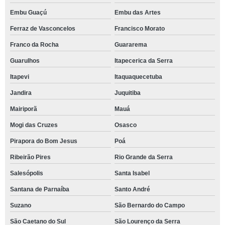
Embu Guaçú
Embu das Artes
Ferraz de Vasconcelos
Francisco Morato
Franco da Rocha
Guararema
Guarulhos
Itapecerica da Serra
Itapevi
Itaquaquecetuba
Jandira
Juquitiba
Mairiporã
Mauá
Mogi das Cruzes
Osasco
Pirapora do Bom Jesus
Poá
Ribeirão Pires
Rio Grande da Serra
Salesópolis
Santa Isabel
Santana de Parnaíba
Santo André
Suzano
São Bernardo do Campo
São Caetano do Sul
São Lourenço da Serra