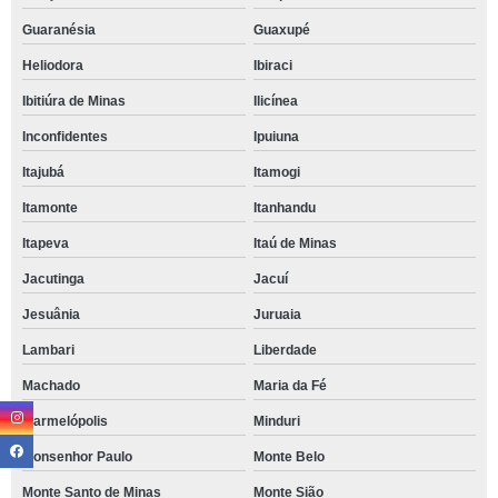
Guaranésia
Guaxupé
Heliodora
Ibiraci
Ibitiúra de Minas
Ilicínea
Inconfidentes
Ipuiuna
Itajubá
Itamogi
Itamonte
Itanhandu
Itapeva
Itaú de Minas
Jacutinga
Jacuí
Jesuânia
Juruaia
Lambari
Liberdade
Machado
Maria da Fé
Marmelópolis
Minduri
Monsenhor Paulo
Monte Belo
Monte Santo de Minas
Monte Sião