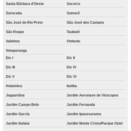
Santa Bárbara d'Oeste
Socorro
Sorocaba
Sumaré
São José do Rio Preto
São José dos Campos
São Roque
Taubaté
Valinhos
Vinhedo
Votuporanga
Dic I
Dic II
Dic III
Dic IV
Dic V
Dic VI
Holambra
Itatiba
Jaguariúna
Jardim Aeronave de Viracopos
Jardim Campo Belo
Jardim Fernanda
Jardim García
Jardim Ipaussurama
Jardim Itatiaia
Jardim Monte Cristo/Parque Oziel