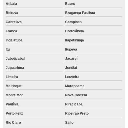
Atibaia
Bauru
Boituva
Bragança Paulista
Cabreúva
Campinas
Franca
Hortolândia
Indaiatuba
Itapetininga
Itu
Itupeva
Jaboticabal
Jacareí
Jaguariúna
Jundiaí
Limeira
Louveira
Mairinque
Marapoama
Monte Mor
Nova Odessa
Paulínia
Piracicaba
Porto Feliz
Ribeirão Preto
Rio Claro
Salto