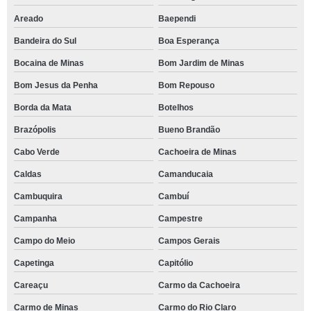
Areado
Baependi
Bandeira do Sul
Boa Esperança
Bocaina de Minas
Bom Jardim de Minas
Bom Jesus da Penha
Bom Repouso
Borda da Mata
Botelhos
Brazópolis
Bueno Brandão
Cabo Verde
Cachoeira de Minas
Caldas
Camanducaia
Cambuquira
Cambuí
Campanha
Campestre
Campo do Meio
Campos Gerais
Capetinga
Capitólio
Careaçu
Carmo da Cachoeira
Carmo de Minas
Carmo do Rio Claro