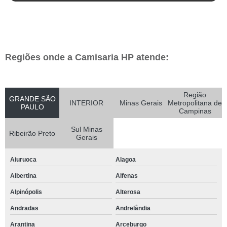
Regiões onde a Camisaria HP atende:
Região
GRANDE SÃO
INTERIOR
Minas Gerais
Metropolitana de
PAULO
Campinas
Sul Minas
Ribeirão Preto
Gerais
Aiuruoca
Alagoa
Albertina
Alfenas
Alpinópolis
Alterosa
Andradas
Andrelândia
Arantina
Arceburgo