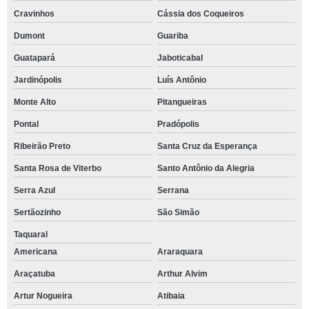
Cravinhos
Cássia dos Coqueiros
Dumont
Guariba
Guatapará
Jaboticabal
Jardinópolis
Luís Antônio
Monte Alto
Pitangueiras
Pontal
Pradópolis
Ribeirão Preto
Santa Cruz da Esperança
Santa Rosa de Viterbo
Santo Antônio da Alegria
Serra Azul
Serrana
Sertãozinho
São Simão
Taquaral
Americana
Araraquara
Araçatuba
Arthur Alvim
Artur Nogueira
Atibaia