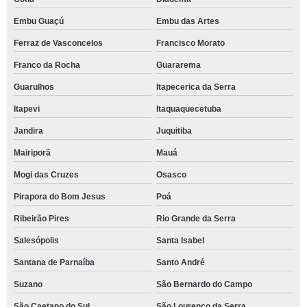
Embu Guaçú
Embu das Artes
Ferraz de Vasconcelos
Francisco Morato
Franco da Rocha
Guararema
Guarulhos
Itapecerica da Serra
Itapevi
Itaquaquecetuba
Jandira
Juquitiba
Mairiporã
Mauá
Mogi das Cruzes
Osasco
Pirapora do Bom Jesus
Poá
Ribeirão Pires
Rio Grande da Serra
Salesópolis
Santa Isabel
Santana de Parnaíba
Santo André
Suzano
São Bernardo do Campo
São Caetano do Sul
São Lourenço da Serra