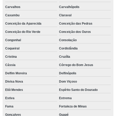
Carvalhos
Carvalhópolis
Caxambu
Claraval
Conceição da Aparecida
Conceição das Pedras
Conceição do Rio Verde
Conceição dos Ouros
Congonhal
Consolação
Coqueiral
Cordislândia
Cristina
Cruzília
Cássia
Córrego do Bom Jesus
Delfim Moreira
Delfinópolis
Divisa Nova
Dom Viçoso
Elói Mendes
Espírito Santo do Dourado
Estiva
Extrema
Fama
Fortaleza de Minas
Gonçalves
Guapé