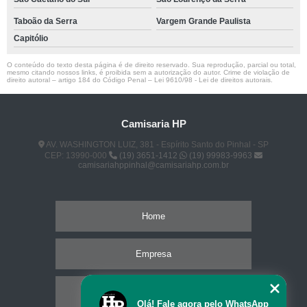
Taboão da Serra
Vargem Grande Paulista
Capitólio
O conteúdo do texto desta página é de direito reservado. Sua reprodução, parcial ou total,
mesmo citando nossos links, é proibida sem a autorização do autor. Crime de violação de
direito autoral – artigo 184 do Código Penal –
Lei 9610/98 - Lei de direitos autorais
.
Camisaria HP
AV. WASHINGTON LUIZ, 381 - Espírito Santo do Pinhal - SP
CEP: 13990-000
(19) 3651-1412
(19) 99983-9963
camisariahppinhal@camisariahp.com.br
Home
Empresa
Missão
Olá! Fale agora pelo WhatsApp