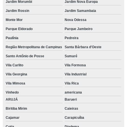
Jardim Morumbi
Jardim Nova Europa
Jardim Rossin
Jardim Samambaia
Monte Mor
Nova Odessa
Parque Eldorado
Parque Jambeiro
Paulínia
Pedreira
Região Metropolitana de Campinas
Santa Bárbara d'Oeste
Santo Antônio de Posse
Sumaré
Vila Carlito
Vila Formosa
Vila Georgina
Vila Industrial
Vila Mimosa
Vila Rica
Vinhedo
americana
ARUJÁ
Barueri
Biritiba Mirim
Caieiras
Cajamar
Carapicuíba
Cotia
Diadema