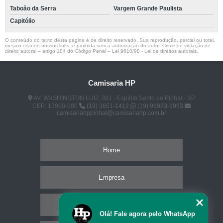
Taboão da Serra
Vargem Grande Paulista
Capitólio
O conteúdo do texto desta página é de direito reservado. Sua reprodução, parcial ou total,
mesmo citando nossos links, é proibida sem a autorização do autor. Crime de violação de
direito autoral – artigo 184 do Código Penal –
Lei 9610/98 - Lei de direitos autorais
.
Camisaria HP
AV. WASHINGTON LUIZ, 381 - Espírito Santo do Pinhal - SP
CEP: 13990-000
(19) 3651-1412
(19) 99983-9963
camisariahppinhal@camisariahp.com.br
Home
Empresa
Missão
Olá! Fale agora pelo WhatsApp