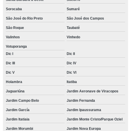
Sorocaba
Sumaré
São José do Rio Preto
São José dos Campos
São Roque
Taubaté
Valinhos
Vinhedo
Votuporanga
Dic I
Dic II
Dic III
Dic IV
Dic V
Dic VI
Holambra
Itatiba
Jaguariúna
Jardim Aeronave de Viracopos
Jardim Campo Belo
Jardim Fernanda
Jardim García
Jardim Ipaussurama
Jardim Itatiaia
Jardim Monte Cristo/Parque Oziel
Jardim Morumbi
Jardim Nova Europa