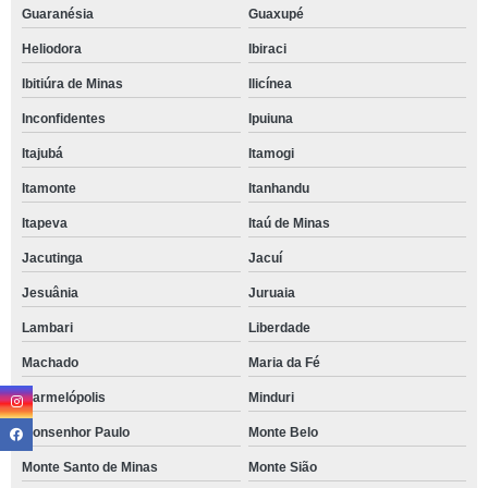
Guaranésia
Guaxupé
Heliodora
Ibiraci
Ibitiúra de Minas
Ilicínea
Inconfidentes
Ipuiuna
Itajubá
Itamogi
Itamonte
Itanhandu
Itapeva
Itaú de Minas
Jacutinga
Jacuí
Jesuânia
Juruaia
Lambari
Liberdade
Machado
Maria da Fé
Marmelópolis
Minduri
Monsenhor Paulo
Monte Belo
Monte Santo de Minas
Monte Sião