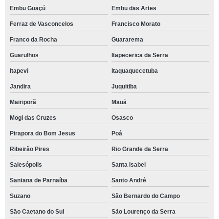
Embu Guaçú
Embu das Artes
Ferraz de Vasconcelos
Francisco Morato
Franco da Rocha
Guararema
Guarulhos
Itapecerica da Serra
Itapevi
Itaquaquecetuba
Jandira
Juquitiba
Mairiporã
Mauá
Mogi das Cruzes
Osasco
Pirapora do Bom Jesus
Poá
Ribeirão Pires
Rio Grande da Serra
Salesópolis
Santa Isabel
Santana de Parnaíba
Santo André
Suzano
São Bernardo do Campo
São Caetano do Sul
São Lourenço da Serra