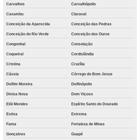
Carvalhos
Carvalhópolis
Caxambu
Claraval
Conceição da Aparecida
Conceição das Pedras
Conceição do Rio Verde
Conceição dos Ouros
Congonhal
Consolação
Coqueiral
Cordislândia
Cristina
Cruzília
Cássia
Córrego do Bom Jesus
Delfim Moreira
Delfinópolis
Divisa Nova
Dom Viçoso
Elói Mendes
Espírito Santo do Dourado
Estiva
Extrema
Fama
Fortaleza de Minas
Gonçalves
Guapé