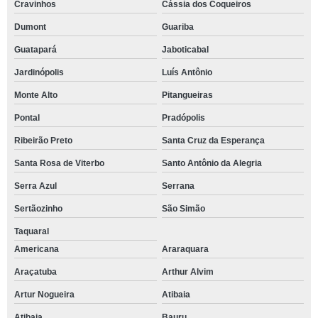
Cravinhos
Cássia dos Coqueiros
Dumont
Guariba
Guatapará
Jaboticabal
Jardinópolis
Luís Antônio
Monte Alto
Pitangueiras
Pontal
Pradópolis
Ribeirão Preto
Santa Cruz da Esperança
Santa Rosa de Viterbo
Santo Antônio da Alegria
Serra Azul
Serrana
Sertãozinho
São Simão
Taquaral
Americana
Araraquara
Araçatuba
Arthur Alvim
Artur Nogueira
Atibaia
Atibaia
Bauru