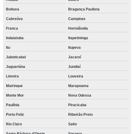
Boituva
Bragança Paulista
Cabreúva
Campinas
Franca
Hortolândia
Indaiatuba
Itapetininga
Itu
Itupeva
Jaboticabal
Jacareí
Jaguariúna
Jundiaí
Limeira
Louveira
Mairinque
Marapoama
Monte Mor
Nova Odessa
Paulínia
Piracicaba
Porto Feliz
Ribeirão Preto
Rio Claro
Salto
Santa Bárbara d'Oeste
Socorro