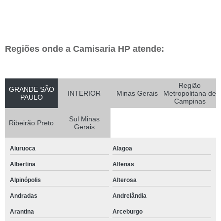
Regiões onde a Camisaria HP atende:
Região
GRANDE SÃO
INTERIOR
Minas Gerais
Metropolitana de
PAULO
Campinas
Sul Minas
Ribeirão Preto
Gerais
Aiuruoca
Alagoa
Albertina
Alfenas
Alpinópolis
Alterosa
Andradas
Andrelândia
Arantina
Arceburgo