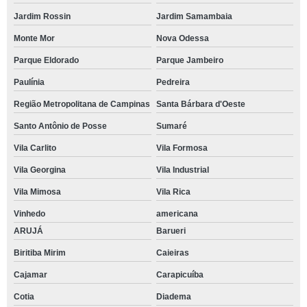
Jardim Rossin
Jardim Samambaia
Monte Mor
Nova Odessa
Parque Eldorado
Parque Jambeiro
Paulínia
Pedreira
Região Metropolitana de Campinas
Santa Bárbara d'Oeste
Santo Antônio de Posse
Sumaré
Vila Carlito
Vila Formosa
Vila Georgina
Vila Industrial
Vila Mimosa
Vila Rica
Vinhedo
americana
ARUJÁ
Barueri
Biritiba Mirim
Caieiras
Cajamar
Carapicuíba
Cotia
Diadema