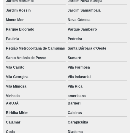
Jardim Morumbi
Jardim Nova Europa
Jardim Rossin
Jardim Samambaia
Monte Mor
Nova Odessa
Parque Eldorado
Parque Jambeiro
Paulínia
Pedreira
Região Metropolitana de Campinas
Santa Bárbara d'Oeste
Santo Antônio de Posse
Sumaré
Vila Carlito
Vila Formosa
Vila Georgina
Vila Industrial
Vila Mimosa
Vila Rica
Vinhedo
americana
ARUJÁ
Barueri
Biritiba Mirim
Caieiras
Cajamar
Carapicuíba
Cotia
Diadema