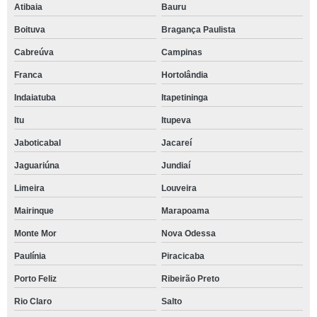
Atibaia
Bauru
Boituva
Bragança Paulista
Cabreúva
Campinas
Franca
Hortolândia
Indaiatuba
Itapetininga
Itu
Itupeva
Jaboticabal
Jacareí
Jaguariúna
Jundiaí
Limeira
Louveira
Mairinque
Marapoama
Monte Mor
Nova Odessa
Paulínia
Piracicaba
Porto Feliz
Ribeirão Preto
Rio Claro
Salto