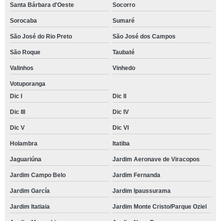
Santa Bárbara d'Oeste
Socorro
Sorocaba
Sumaré
São José do Rio Preto
São José dos Campos
São Roque
Taubaté
Valinhos
Vinhedo
Votuporanga
Dic I
Dic II
Dic III
Dic IV
Dic V
Dic VI
Holambra
Itatiba
Jaguariúna
Jardim Aeronave de Viracopos
Jardim Campo Belo
Jardim Fernanda
Jardim García
Jardim Ipaussurama
Jardim Itatiaia
Jardim Monte Cristo/Parque Oziel