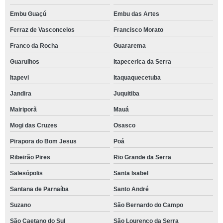
Embu Guaçú
Embu das Artes
Ferraz de Vasconcelos
Francisco Morato
Franco da Rocha
Guararema
Guarulhos
Itapecerica da Serra
Itapevi
Itaquaquecetuba
Jandira
Juquitiba
Mairiporã
Mauá
Mogi das Cruzes
Osasco
Pirapora do Bom Jesus
Poá
Ribeirão Pires
Rio Grande da Serra
Salesópolis
Santa Isabel
Santana de Parnaíba
Santo André
Suzano
São Bernardo do Campo
São Caetano do Sul
São Lourenço da Serra