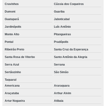
Cravinhos
Cássia dos Coqueiros
Dumont
Guariba
Guatapará
Jaboticabal
Jardinópolis
Luís Antônio
Monte Alto
Pitangueiras
Pontal
Pradópolis
Ribeirão Preto
Santa Cruz da Esperança
Santa Rosa de Viterbo
Santo Antônio da Alegria
Serra Azul
Serrana
Sertãozinho
São Simão
Taquaral
Americana
Araraquara
Araçatuba
Arthur Alvim
Artur Nogueira
Atibaia