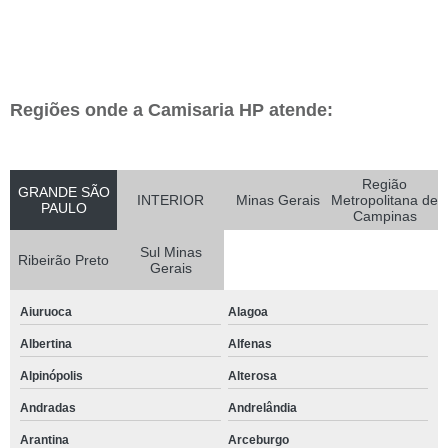
Regiões onde a Camisaria HP atende:
Região
GRANDE SÃO
INTERIOR
Minas Gerais
Metropolitana de
PAULO
Campinas
Sul Minas
Ribeirão Preto
Gerais
Aiuruoca
Alagoa
Albertina
Alfenas
Alpinópolis
Alterosa
Andradas
Andrelândia
Arantina
Arceburgo