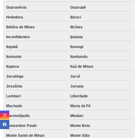
Guaranésia
Guaxupé
Heliodora
Ibiraci
Ibitiúra de Minas
Ilicínea
Inconfidentes
Ipuiuna
Itajubá
Itamogi
Itamonte
Itanhandu
Itapeva
Itaú de Minas
Jacutinga
Jacuí
Jesuânia
Juruaia
Lambari
Liberdade
Machado
Maria da Fé
Marmelópolis
Minduri
Monsenhor Paulo
Monte Belo
Monte Santo de Minas
Monte Sião