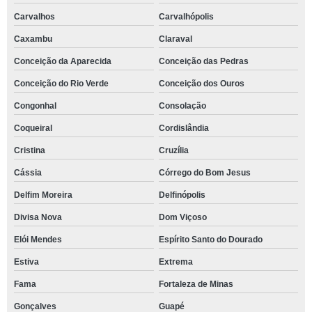
Carvalhos
Carvalhópolis
Caxambu
Claraval
Conceição da Aparecida
Conceição das Pedras
Conceição do Rio Verde
Conceição dos Ouros
Congonhal
Consolação
Coqueiral
Cordislândia
Cristina
Cruzília
Cássia
Córrego do Bom Jesus
Delfim Moreira
Delfinópolis
Divisa Nova
Dom Viçoso
Elói Mendes
Espírito Santo do Dourado
Estiva
Extrema
Fama
Fortaleza de Minas
Gonçalves
Guapé