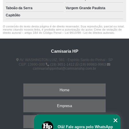
Taboão da Serra
Vargem Grande Paulista
Capitólio
O conteúdo do texto desta página é de direito reservado. Sua reprodução, parcial ou total,
mesmo citando nossos links, é proibida sem a autorização do autor. Crime de violação de
direito autoral – artigo 184 do Código Penal –
Lei 9610/98 - Lei de direitos autorais
.
Camisaria HP
AV. WASHINGTON LUIZ, 381 - Espírito Santo do Pinhal - SP
CEP: 13990-000
(19) 3651-1412
(19) 99983-9963
camisariahppinhal@camisariahp.com.br
Home
Empresa
Missão
Olá! Fale agora pelo WhatsApp