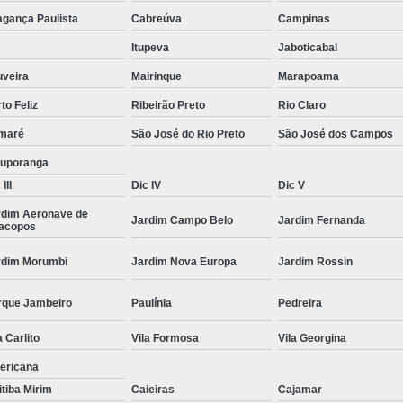
Moda Masculina Camisa
Moda Masculina C
agança Paulista
Cabreúva
Campinas
Moda Masculina Inverno
Moda Mascul
Itupeva
Jaboticabal
Moda Social Masculina
Roupas Elegantes
uveira
Mairinque
Marapoama
to Feliz
Ribeirão Preto
Rio Claro
Roupas Masculinas
Roupas Masculinas 
maré
São José do Rio Preto
São José dos Campos
Roupas Masculinas Estilosas
tuporanga
Roupas Masculinas no Atacado
III
Dic IV
Dic V
Roupas Masculinas Plus Size
Roupas Masc
rdim Aeronave de
Jardim Campo Belo
Jardim Fernanda
racopos
rdim Morumbi
Jardim Nova Europa
Jardim Rossin
rque Jambeiro
Paulínia
Pedreira
a Carlito
Vila Formosa
Vila Georgina
ericana
itiba Mirim
Caieiras
Cajamar