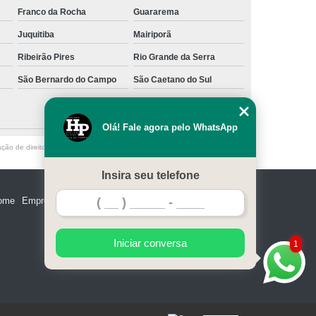
Franco da Rocha
Guararema
Juquitiba
Mairiporã
Ribeirão Pires
Rio Grande da Serra
São Bernardo do Campo
São Caetano do Sul
Olá! Fale agora pelo WhatsApp
ação de direito autoral – artigo 184 do Código Penal –
Lei 9610/98 - Lei de
Insira seu telefone
ome
Empresa
Missão
Serviços
Contato
Mapa do site
Iniciar conversa
1