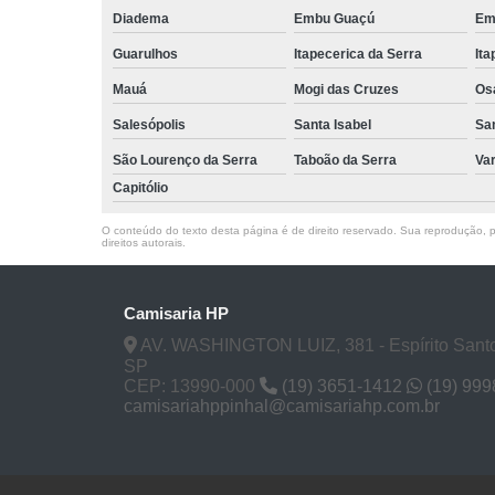
Diadema
Embu Guaçú
Em
Guarulhos
Itapecerica da Serra
Ita
Mauá
Mogi das Cruzes
Os
Salesópolis
Santa Isabel
Sa
São Lourenço da Serra
Taboão da Serra
Va
Capitólio
O conteúdo do texto desta página é de direito reservado. Sua reprodução, pa
direitos autorais
.
Camisaria HP
AV. WASHINGTON LUIZ, 381 - Espírito Santo
SP
CEP: 13990-000
(19) 3651-1412
(19) 99
camisariahppinhal@camisariahp.com.br