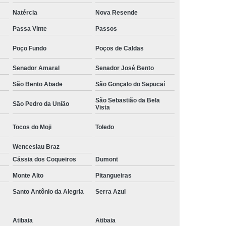
Camisa Social Masculina Manga Curta Preço
Natércia
Nova Resende
Preço
Camisa Social Masculina Preço
Passa Vinte
Passos
Camisa Social Masculina Slim Preço
Poço Fundo
Poços de Caldas
Preço
Camisa Social Fábrica
Senador Amaral
Senador José Bento
ial
Fábrica Camisa Social
São Bento Abade
São Gonçalo do Sapucaí
 Camisa Masculina
Fábrica de Camisa Social
São Sebastião da Bela
São Pedro da União
Vista
Fábrica de Camisa Social Masculina
Tocos do Moji
Toledo
em
Loja de Fábrica Camisa Social
Wenceslau Braz
Masculina
Loja de Moda Masculina Online
Cássia dos Coqueiros
Dumont
 Masculina
Loja Moda Masculina Executivo
Monte Alto
Pitangueiras
culina Social
Loja Virtual Moda Masculina
Santo Antônio da Alegria
Serra Azul
Masculina
Moda Básica Masculina
ans Masculina
Moda Masculina
Atibaia
Atibaia