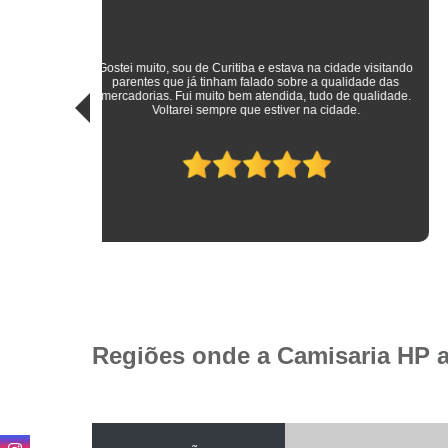
sitando
 das
Roupas sociais de excelente qualidade e preço mais do que
idade.
justo! Atendimento ímpar!
Regiões onde a Camisaria HP 