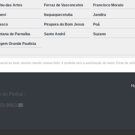
bu das Artes
Ferraz de Vasconcelos
Francisco Morato
pevi
Itaquaquecetuba
Jandira
asco
Pirapora do Bom Jesus
Poá
ntana de Parnaíba
Santo André
Suzano
rgem Grande Paulista
rcial ou total, mesmo citando nossos links, é proibida sem a autorização do autor. Crime de viol
H
 do Pinhal -
983-9963