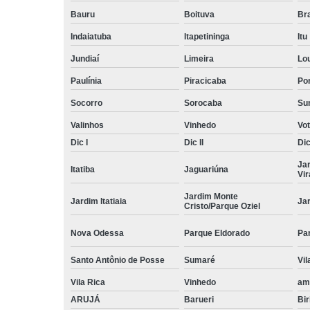
Bauru
Boituva
Br
Indaiatuba
Itapetininga
Itu
Jundiaí
Limeira
Lo
Paulínia
Piracicaba
Por
Socorro
Sorocaba
Su
Valinhos
Vinhedo
Vo
Dic I
Dic II
Dic 
Ja
Itatiba
Jaguariúna
Vi
Jardim Monte
Jardim Itatiaia
Ja
Cristo/Parque Oziel
Nova Odessa
Parque Eldorado
Pa
Santo Antônio de Posse
Sumaré
Vil
Vila Rica
Vinhedo
am
ARUJÁ
Barueri
Bir