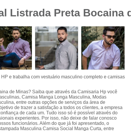
Camisa Preta Masculina
Camisa Slim 
al Listrada Preta Bocaina 
Camisa Branca Plus Size
Camisa Jeans Ma
Camisa Manga Longa Plus Size Masculina
Camisa Social Branca Plus Size
Camisa Social Plus Size
Cam
Camisa Xadrez Masculina Plus Size
Camisa 
Camisa Masculina Manga Curta Slim Fit
Cam
Camisa Slim Fit
Camisa Slim Fit Luxo
C
s HP e trabalha com vestuário masculino completo e camisas
Camisa Social Masculina Slim Fit
Camisa S
ocaina de Minas? Saiba que através da Camisaria Hp você
Camisa Social Slim Fit Masculina
Camisa Su
Masculinas, Camisa Manga Longa Masculina, Modas
ulina, entre outras opções de serviços da área de
Camisa Branca Slim Masculina
tivo de trazer a satisfação a todos os clientes, a empresa
onfiança de cada um. Tudo isso só é possível através do
Camisa Jeans Slim Masculin
onais experientes. Por isso, não deixe de falar conosco
sos funcionários. Além do que já foi apresentado, o
Camisa Masculina Slim Fit Manga Lo
tampada Masculina Camisa Social Manga Curta, entre