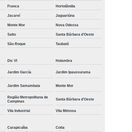
amisa Social
Moda Masculina Esporte Fino
Franca
Hortolândia
ina Social
Moda Plus Size Masculina
Jacareí
Jaguariúna
 Masculinas
Roupas Estilosas Masculinas
Monte Mor
Nova Odessa
Salto
Santa Bárbara d'Oeste
da Moda
Roupas Masculinas Esporte Fino
São Roque
Taubaté
Roupas Masculinas na Moda
Roupas Masculinas para Revenda
Dic VI
Holambra
ulinas Social
Roupas Sociais Masculinas
Jardim García
Jardim Ipaussurama
Jardim Samambaia
Monte Mor
Região Metropolitana de
Santa Bárbara d'Oeste
Campinas
Vila Industrial
Vila Mimosa
Carapicuíba
Cotia