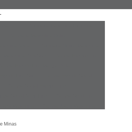
a Atacado
Camisaria Masculina Executiva
Camisaria Masculina Online
sculina Social
Camisaria Online Masculina
l Masculina Plus Size
Camisa Esporte Fino
amisa Esporte Fino Manga Curta
sporte Fino Slim
Camisa Esporte Social
Camisa Social Esporte Fino
misa Social Sport Fino
Camisa Sport Fino
pada Masculina
Camisa Jeans Masculina
Masculina
Camisa Manga Longa Masculina
de Minas
tampada
Camisa Masculina Manga Longa