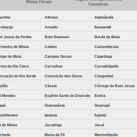
Minas Gerais
Campinas
Camisa Masculina Manga Longa Social
ertina
Alfenas
Alpinópolis
Camisa Social de Manga Longa
ceburgo
Areado
Baependi
Camisa Social Manga Longa Masculin
m Jesus da Penha
Bom Repouso
Borda da Mata
Camisa Social Masculina Manga Longa Lisa
choeira de Minas
Caldas
Camanducaia
Camisa Social Preta Manga Longa
mpo do Meio
Campos Gerais
Capetinga
Camisa Masculina Social
Ca
rmo do Rio Claro
Carvalhos
Carvalhópolis
Camisa Social Estampada Masculin
nceição do Rio Verde
Conceição dos Ouros
Congonhal
Camisa Social Masculina
Ca
zília
Cássia
Córrego do Bom Jesus
Camisa Social Masculina Estampada
ói Mendes
Espírito Santo do Dourado
Estiva
Camisa Social Masculina Preta
apé
Guaranésia
Guaxupé
Camisa Social Preta Masculina
Camis
onfidentes
Ipuiuna
Itajubá
Camisa Masculina Social Preço
Ca
ú de Minas
Jacutinga
Jacuí
Camisa Social Estampada Masculina Preç
chado
Maria da Fé
Marmelópolis