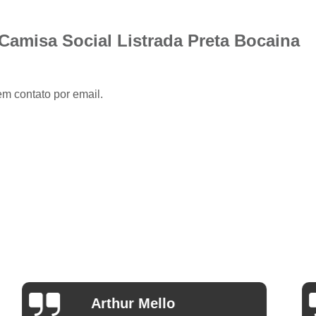
Camisa Slim com Elastano Masculina
Camisa Social Masculina Slim Branca
Camisa Social Listrada Preta Bocaina
Camisa Social Preta Masculina Slim
Camisa Branca Social
Camisa Branca S
em contato por email.
Camisa Social Branca Manga Curta
Camisa Social Branca Slim
Camisa Social Manga Longa Branca
Camisa Social Masculina Branca Mang
Camisa Branca Masculina Social Preço
Camisa Branca Social Preço
Cami
Camisa Social Branca Masculina Slim
Camisa Social Branca Slim Fit Preço
Ana Eudóxia Cesário de
Camisa Social Manga
Camargo