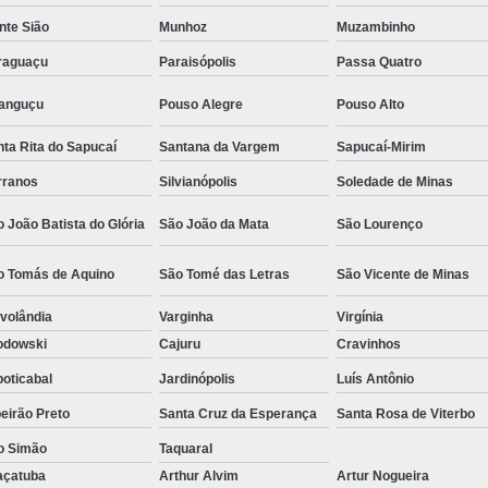
Camisa Social Masculina Estampada Preço
nte Sião
Munhoz
Muzambinho
Camisa Social Masculina Manga Longa 
raguaçu
Paraisópolis
Passa Quatro
Camisa Social Masculina Preta Preço
ranguçu
Pouso Alegre
Pouso Alto
Camisa Social Preta Masculina 
ta Rita do Sapucaí
Santana da Vargem
Sapucaí-Mirim
Fábrica Camisa Masculina Soc
rranos
Silvianópolis
Soledade de Minas
Fábrica Camisa Social Masculina
Fábrica de
 João Batista do Glória
São João da Mata
São Lourenço
Fábrica de Camisa Social de Homem
o Tomás de Aquino
São Tomé das Letras
São Vicente de Minas
Fábrica de Camisa Social para Hom
volândia
Varginha
Virgínia
Loja com Moda Masculina
Loja de Moda 
odowski
Cajuru
Cravinhos
Loja Executivo Moda Masculina
Loja Moda
oticabal
Jardinópolis
Luís Antônio
Loja Moda Masculina Online
Loja Moda Mas
eirão Preto
Santa Cruz da Esperança
Santa Rosa de Viterbo
Moda Masculina Loja
Moda Atual 
o Simão
Taquaral
Moda Casual Masculina
Moda Je
açatuba
Arthur Alvim
Artur Nogueira