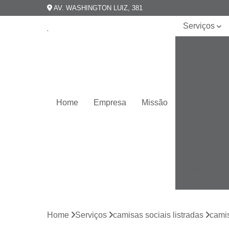
AV. WASHINGTON LUIZ, 381
Serviços
Camisarias
masculinas
Camisas
esporte
fino
Home
Empresa
Missão
Camisas
masculinas
Camisas
plus size
Camisas
slim fit
Camisas
slim
masculina
Home
Serviços
camisas sociais listradas
camis
Camisas