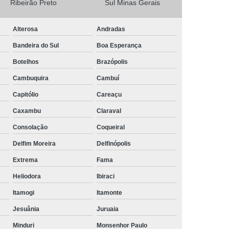
Ribeirão Preto
Sul Minas Gerais
Camisa Masculina Social Manga Longa
Alterosa
Andradas
Camisa Social Manga Longa
Bandeira do Sul
Boa Esperança
a
Camisa Social Manga Longa Preta
Botelhos
Brazópolis
Camisa Social Masculina Preta Manga Longa
Cambuquira
Cambuí
Camisa a Rigor Social Masculina
Capitólio
Careaçu
misa Social Branca Masculina
Caxambu
Claraval
a
Camisa Social Jeans Masculina
Consolação
Coqueiral
misa Social Masculina a Rigor
Delfim Moreira
Delfinópolis
Camisa Social Masculina Manga Curta
Extrema
Fama
Camisa Social Masculina Slim
Heliodora
Ibiraci
a Manga Longa Social Masculina Preço
Itamogi
Itamonte
misa Social Branca Masculina Preço
Jesuânia
Juruaia
o
Camisa Social Jeans Masculina Preço
Minduri
Monsenhor Paulo