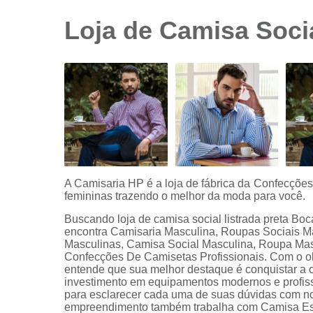
sociais
branca
Loja de Camisa Soci
Camisas
sociais
branca
preço
Camisas
sociais
listradas
Camisas
sociais
manga
A Camisaria HP é a loja de fábrica da Confecçõe
curta
femininas trazendo o melhor da moda para você.
Camisas
Buscando loja de camisa social listrada preta B
sociais
encontra Camisaria Masculina, Roupas Sociais 
manga
Masculinas, Camisa Social Masculina, Roupa Masc
longa
Confecções De Camisetas Profissionais. Com o obje
entende que sua melhor destaque é conquistar a c
Camisas
investimento em equipamentos modernos e profissi
sociais
para esclarecer cada uma de suas dúvidas com nos
masculinas
empreendimento também trabalha com Camisa Es