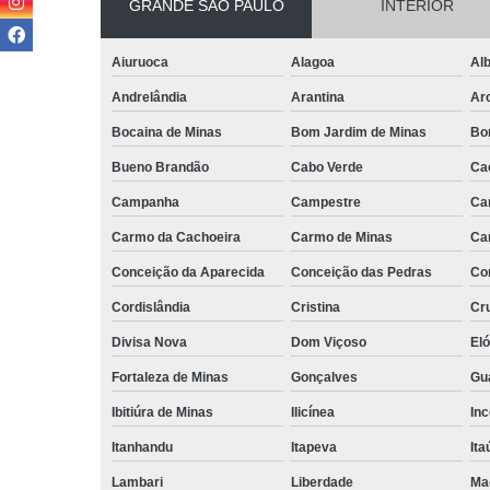
GRANDE SÃO PAULO
INTERIOR
Aiuruoca
Alagoa
Alb
Andrelândia
Arantina
Ar
Bocaina de Minas
Bom Jardim de Minas
Bo
Bueno Brandão
Cabo Verde
Ca
Campanha
Campestre
Ca
Carmo da Cachoeira
Carmo de Minas
Ca
Conceição da Aparecida
Conceição das Pedras
Co
Cordislândia
Cristina
Cru
Divisa Nova
Dom Viçoso
El
Fortaleza de Minas
Gonçalves
Gu
Ibitiúra de Minas
Ilicínea
Inc
Itanhandu
Itapeva
Ita
Lambari
Liberdade
Ma