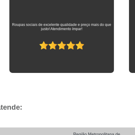
Camisa Social Masculina 
Camisa Social Masculina Branca Preç
Camisa Listrada Masculina Social
Camisa L
As melhores camisas que vestem meus filhos desde a
adolescência até os dias atuais em que trabalham como
Camisa Social Listrada
Camis
advogados. Parabéns à toda equipe da Camisaria HP!
Camisa Social Listrada Masculin
Camisa Social Listrada Preta e Branca
Camisa Social Manga Longa Listrada
Camisa Social Masculina Listrada Preto e Bra
Camisa Social de Manga Curta
Camisa Social Manga Curta
Ca
Camisa Social Manga Curta Estampada
atende:
Camisa Social Manga Curta Preta
Camisa Social Preta Manga Curta
Camisa Manga Longa Masculina Soc
Região Metropolitana de