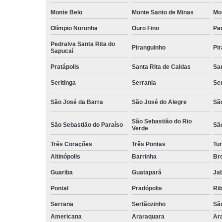
Monte Belo
Monte Santo de Minas
Mo
Olímpio Noronha
Ouro Fino
Pa
Pedralva Santa Rita do
Piranguinho
Pi
Sapucaí
Pratápolis
Santa Rita de Caldas
San
Seritinga
Serrania
Se
São José da Barra
São José do Alegre
São
São Sebastião do Rio
São Sebastião do Paraíso
Sã
Verde
Três Corações
Três Pontas
Tur
Altinópolis
Barrinha
Br
Guariba
Guatapará
Jab
Pontal
Pradópolis
Rib
Serrana
Sertãozinho
Sã
Americana
Araraquara
Ar