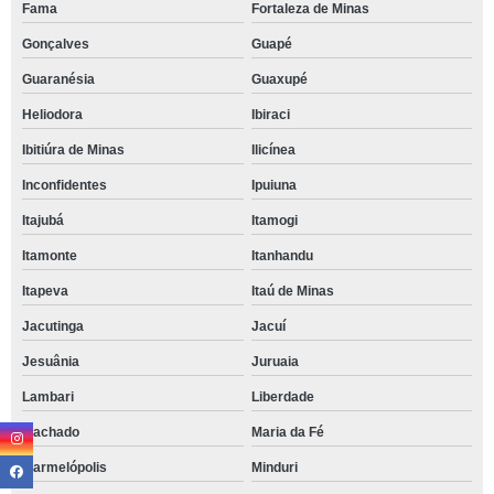
Fama
Fortaleza de Minas
Gonçalves
Guapé
Guaranésia
Guaxupé
Heliodora
Ibiraci
Ibitiúra de Minas
Ilicínea
Inconfidentes
Ipuiuna
Itajubá
Itamogi
Itamonte
Itanhandu
Itapeva
Itaú de Minas
Jacutinga
Jacuí
Jesuânia
Juruaia
Lambari
Liberdade
Machado
Maria da Fé
Marmelópolis
Minduri