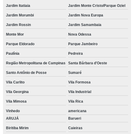
Jardim Itatiaia
Jardim Monte Cristo/Parque Oziel
Jardim Morumbi
Jardim Nova Europa
Jardim Rossin
Jardim Samambaia
Monte Mor
Nova Odessa
Parque Eldorado
Parque Jambeiro
Paulínia
Pedreira
Região Metropolitana de Campinas
Santa Bárbara d'Oeste
Santo Antônio de Posse
Sumaré
Vila Carlito
Vila Formosa
Vila Georgina
Vila Industrial
Vila Mimosa
Vila Rica
Vinhedo
americana
ARUJÁ
Barueri
Biritiba Mirim
Caieiras