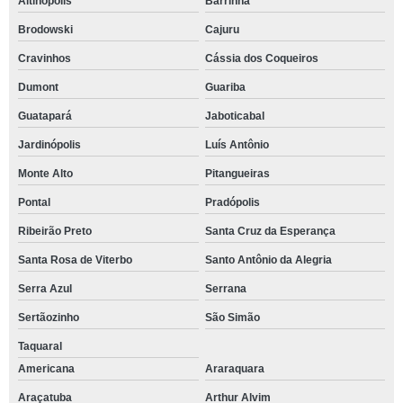
Altinópolis
Barrinha
Brodowski
Cajuru
Cravinhos
Cássia dos Coqueiros
Dumont
Guariba
Guatapará
Jaboticabal
Jardinópolis
Luís Antônio
Monte Alto
Pitangueiras
Pontal
Pradópolis
Ribeirão Preto
Santa Cruz da Esperança
Santa Rosa de Viterbo
Santo Antônio da Alegria
Serra Azul
Serrana
Sertãozinho
São Simão
Taquaral
Americana
Araraquara
Araçatuba
Arthur Alvim