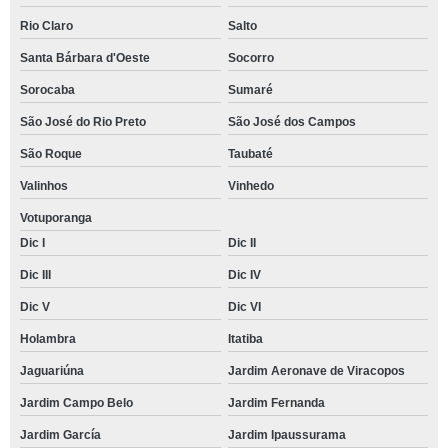
Rio Claro
Salto
Santa Bárbara d'Oeste
Socorro
Sorocaba
Sumaré
São José do Rio Preto
São José dos Campos
São Roque
Taubaté
Valinhos
Vinhedo
Votuporanga
Dic I
Dic II
Dic III
Dic IV
Dic V
Dic VI
Holambra
Itatiba
Jaguariúna
Jardim Aeronave de Viracopos
Jardim Campo Belo
Jardim Fernanda
Jardim García
Jardim Ipaussurama