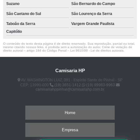
Suzano
São Bernardo do Campo
São Caetano do Sul
São Lourenço da Serra
Taboão da Serra
Vargem Grande Paulista
Capitólio
O conteúdo do texto desta página é de direito reservado. Sua reprodução, parcial ou total,
mesmo citando nossos links, é proibida sem a autorização do autor. Crime de violação de
direito autoral – artigo 184 do Código Penal –
Lei 9610/98 - Lei de direitos autorais
.
Camisaria HP
AV. WASHINGTON LUIZ, 381 - Espírito Santo do Pinhal - SP
CEP: 13990-000
(19) 3651-1412
(19) 99983-9963
camisariahppinhal@camisariahp.com.br
Home
Empresa