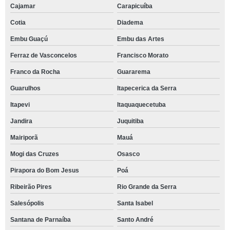
Cajamar
Carapicuíba
Cotia
Diadema
Embu Guaçú
Embu das Artes
Ferraz de Vasconcelos
Francisco Morato
Franco da Rocha
Guararema
Guarulhos
Itapecerica da Serra
Itapevi
Itaquaquecetuba
Jandira
Juquitiba
Mairiporã
Mauá
Mogi das Cruzes
Osasco
Pirapora do Bom Jesus
Poá
Ribeirão Pires
Rio Grande da Serra
Salesópolis
Santa Isabel
Santana de Parnaíba
Santo André