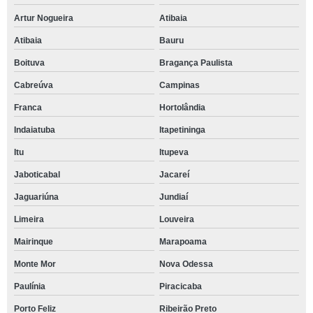
Artur Nogueira
Atibaia
Atibaia
Bauru
Boituva
Bragança Paulista
Cabreúva
Campinas
Franca
Hortolândia
Indaiatuba
Itapetininga
Itu
Itupeva
Jaboticabal
Jacareí
Jaguariúna
Jundiaí
Limeira
Louveira
Mairinque
Marapoama
Monte Mor
Nova Odessa
Paulínia
Piracicaba
Porto Feliz
Ribeirão Preto