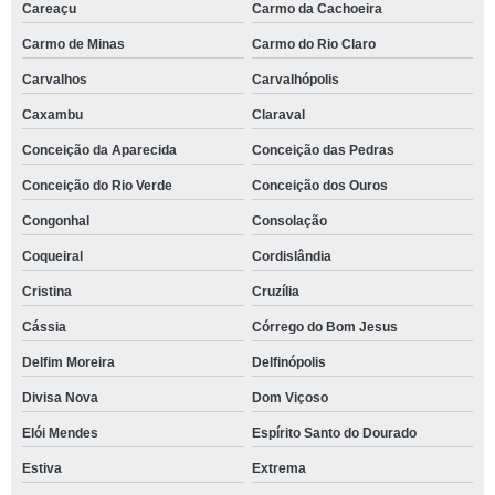
Careaçu
Carmo da Cachoeira
Carmo de Minas
Carmo do Rio Claro
Carvalhos
Carvalhópolis
Caxambu
Claraval
Conceição da Aparecida
Conceição das Pedras
Conceição do Rio Verde
Conceição dos Ouros
Congonhal
Consolação
Coqueiral
Cordislândia
Cristina
Cruzília
Cássia
Córrego do Bom Jesus
Delfim Moreira
Delfinópolis
Divisa Nova
Dom Viçoso
Elói Mendes
Espírito Santo do Dourado
Estiva
Extrema