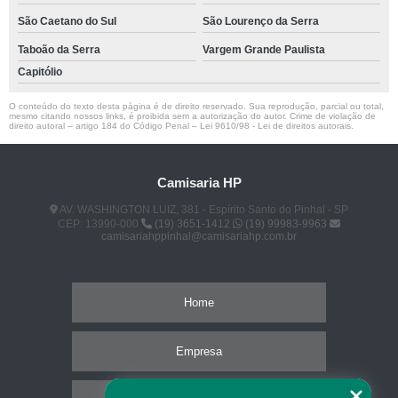
São Caetano do Sul
São Lourenço da Serra
Taboão da Serra
Vargem Grande Paulista
Capitólio
O conteúdo do texto desta página é de direito reservado. Sua reprodução, parcial ou total,
mesmo citando nossos links, é proibida sem a autorização do autor. Crime de violação de
direito autoral – artigo 184 do Código Penal –
Lei 9610/98 - Lei de direitos autorais
.
Camisaria HP
AV. WASHINGTON LUIZ, 381 - Espírito Santo do Pinhal - SP
CEP: 13990-000
(19) 3651-1412
(19) 99983-9963
camisariahppinhal@camisariahp.com.br
Home
Empresa