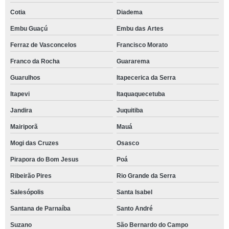
Cotia
Diadema
Embu Guaçú
Embu das Artes
Ferraz de Vasconcelos
Francisco Morato
Franco da Rocha
Guararema
Guarulhos
Itapecerica da Serra
Itapevi
Itaquaquecetuba
Jandira
Juquitiba
Mairiporã
Mauá
Mogi das Cruzes
Osasco
Pirapora do Bom Jesus
Poá
Ribeirão Pires
Rio Grande da Serra
Salesópolis
Santa Isabel
Santana de Parnaíba
Santo André
Suzano
São Bernardo do Campo