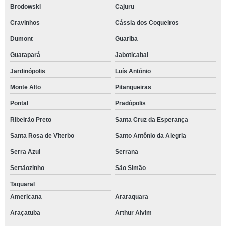
Brodowski
Cajuru
Cravinhos
Cássia dos Coqueiros
Dumont
Guariba
Guatapará
Jaboticabal
Jardinópolis
Luís Antônio
Monte Alto
Pitangueiras
Pontal
Pradópolis
Ribeirão Preto
Santa Cruz da Esperança
Santa Rosa de Viterbo
Santo Antônio da Alegria
Serra Azul
Serrana
Sertãozinho
São Simão
Taquaral
Americana
Araraquara
Araçatuba
Arthur Alvim