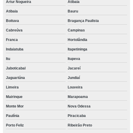
Artur Nogueira
Atibaia
Atibaia
Bauru
Boituva
Bragança Paulista
Cabreúva
Campinas
Franca
Hortolândia
Indaiatuba
Itapetininga
Itu
Itupeva
Jaboticabal
Jacareí
Jaguariúna
Jundiaí
Limeira
Louveira
Mairinque
Marapoama
Monte Mor
Nova Odessa
Paulínia
Piracicaba
Porto Feliz
Ribeirão Preto