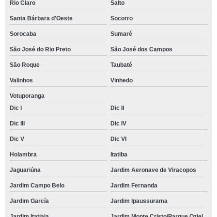
Rio Claro
Salto
Santa Bárbara d'Oeste
Socorro
Sorocaba
Sumaré
São José do Rio Preto
São José dos Campos
São Roque
Taubaté
Valinhos
Vinhedo
Votuporanga
Dic I
Dic II
Dic III
Dic IV
Dic V
Dic VI
Holambra
Itatiba
Jaguariúna
Jardim Aeronave de Viracopos
Jardim Campo Belo
Jardim Fernanda
Jardim García
Jardim Ipaussurama
Jardim Itatiaia
Jardim Monte Cristo/Parque Oziel