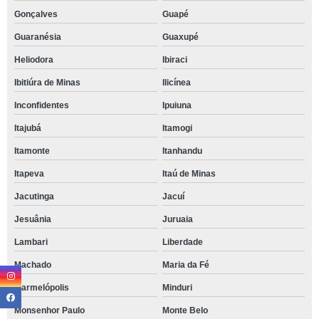
Gonçalves
Guapé
Guaranésia
Guaxupé
Heliodora
Ibiraci
Ibitiúra de Minas
Ilicínea
Inconfidentes
Ipuiuna
Itajubá
Itamogi
Itamonte
Itanhandu
Itapeva
Itaú de Minas
Jacutinga
Jacuí
Jesuânia
Juruaia
Lambari
Liberdade
Machado
Maria da Fé
Marmelópolis
Minduri
Monsenhor Paulo
Monte Belo