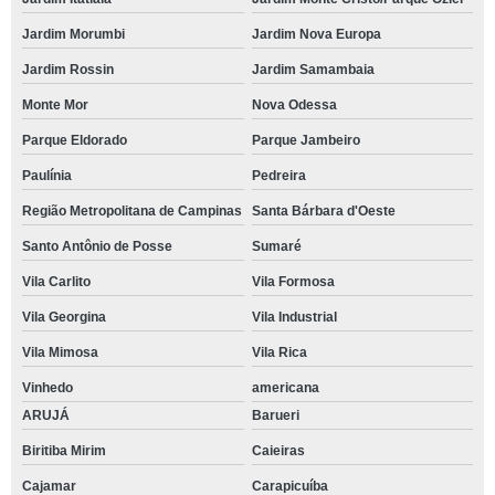
Jardim Morumbi
Jardim Nova Europa
Jardim Rossin
Jardim Samambaia
Monte Mor
Nova Odessa
Parque Eldorado
Parque Jambeiro
Paulínia
Pedreira
Região Metropolitana de Campinas
Santa Bárbara d'Oeste
Santo Antônio de Posse
Sumaré
Vila Carlito
Vila Formosa
Vila Georgina
Vila Industrial
Vila Mimosa
Vila Rica
Vinhedo
americana
ARUJÁ
Barueri
Biritiba Mirim
Caieiras
Cajamar
Carapicuíba