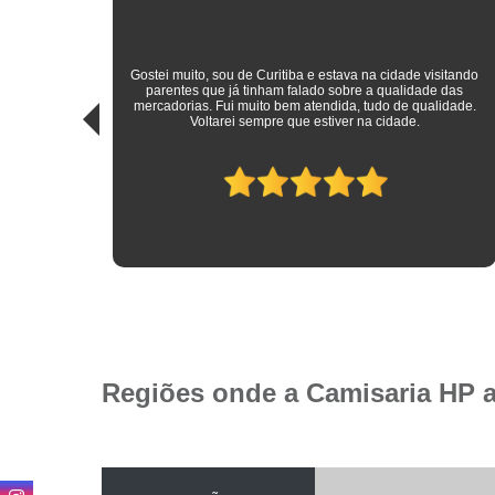
sitando
 das
Roupas sociais de excelente qualidade e preço mais do que
idade.
justo! Atendimento ímpar!
Regiões onde a Camisaria HP 