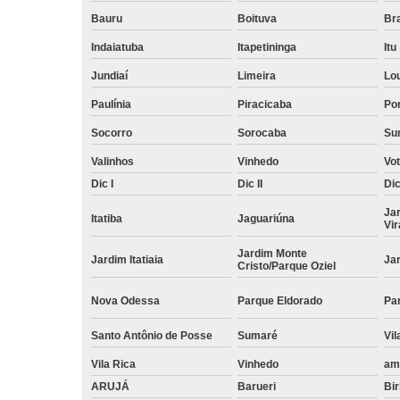
Bauru
Boituva
Br
Indaiatuba
Itapetininga
Itu
Jundiaí
Limeira
Lo
Paulínia
Piracicaba
Por
Socorro
Sorocaba
Su
Valinhos
Vinhedo
Vo
Dic I
Dic II
Dic 
Ja
Itatiba
Jaguariúna
Vi
Jardim Monte
Jardim Itatiaia
Ja
Cristo/Parque Oziel
Nova Odessa
Parque Eldorado
Pa
Santo Antônio de Posse
Sumaré
Vil
Vila Rica
Vinhedo
am
ARUJÁ
Barueri
Bir