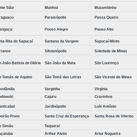
Camisa Social Masculina Estampada Preço
nte Sião
Munhoz
Muzambinho
Camisa Social Masculina Manga Longa 
raguaçu
Paraisópolis
Passa Quatro
Camisa Social Masculina Preta Preço
ranguçu
Pouso Alegre
Pouso Alto
Camisa Social Preta Masculina 
ta Rita do Sapucaí
Santana da Vargem
Sapucaí-Mirim
Fábrica Camisa Masculina Soc
rranos
Silvianópolis
Soledade de Minas
Fábrica Camisa Social Masculina
Fábrica de
 João Batista do Glória
São João da Mata
São Lourenço
Fábrica de Camisa Social de Homem
o Tomás de Aquino
São Tomé das Letras
São Vicente de Minas
Fábrica de Camisa Social para Hom
volândia
Varginha
Virgínia
Loja com Moda Masculina
Loja de Moda 
odowski
Cajuru
Cravinhos
Loja Executivo Moda Masculina
Loja Moda
oticabal
Jardinópolis
Luís Antônio
Loja Moda Masculina Online
Loja Moda Mas
eirão Preto
Santa Cruz da Esperança
Santa Rosa de Viterbo
Moda Masculina Loja
Moda Atual 
o Simão
Taquaral
Moda Casual Masculina
Moda Je
açatuba
Arthur Alvim
Artur Nogueira