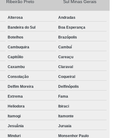
Ribeirão Preto
Sul Minas Gerais
Camisa Masculina Social Manga Longa
Alterosa
Andradas
Camisa Social Manga Longa
Bandeira do Sul
Boa Esperança
a
Camisa Social Manga Longa Preta
Botelhos
Brazópolis
Camisa Social Masculina Preta Manga Longa
Cambuquira
Cambuí
Camisa a Rigor Social Masculina
Capitólio
Careaçu
misa Social Branca Masculina
Caxambu
Claraval
a
Camisa Social Jeans Masculina
Consolação
Coqueiral
misa Social Masculina a Rigor
Delfim Moreira
Delfinópolis
Camisa Social Masculina Manga Curta
Extrema
Fama
Camisa Social Masculina Slim
Heliodora
Ibiraci
a Manga Longa Social Masculina Preço
Itamogi
Itamonte
misa Social Branca Masculina Preço
Jesuânia
Juruaia
o
Camisa Social Jeans Masculina Preço
Minduri
Monsenhor Paulo