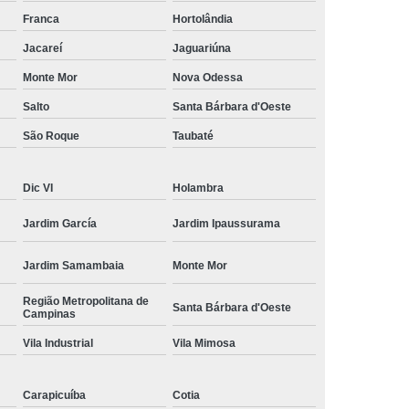
amisa Social
Moda Masculina Esporte Fino
Franca
Hortolândia
ina Social
Moda Plus Size Masculina
Jacareí
Jaguariúna
 Masculinas
Roupas Estilosas Masculinas
Monte Mor
Nova Odessa
Salto
Santa Bárbara d'Oeste
da Moda
Roupas Masculinas Esporte Fino
São Roque
Taubaté
Roupas Masculinas na Moda
Roupas Masculinas para Revenda
Dic VI
Holambra
ulinas Social
Roupas Sociais Masculinas
Jardim García
Jardim Ipaussurama
Jardim Samambaia
Monte Mor
Região Metropolitana de
Santa Bárbara d'Oeste
Campinas
Vila Industrial
Vila Mimosa
Carapicuíba
Cotia