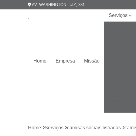
AV. WASHINGTON LUIZ, 381
Serviços
Camisarias
masculinas
Camisas
esporte
fino
Home
Empresa
Missão
Camisas
masculinas
Camisas
plus size
Camisas
slim fit
Camisas
slim
masculina
Home
Serviços
camisas sociais listradas
camis
Camisas