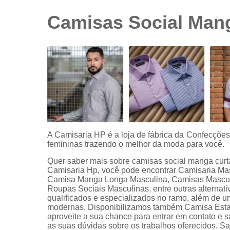
sociais
branca
Camisas Social Mang
Camisas
sociais
branca
preço
Camisas
sociais
listradas
Camisas
sociais
manga
A Camisaria HP é a loja de fábrica da Confecçõe
curta
femininas trazendo o melhor da moda para você.
Camisas
Quer saber mais sobre camisas social manga curta 
sociais
Camisaria Hp, você pode encontrar Camisaria Ma
manga
Camisa Manga Longa Masculina, Camisas Masculi
longa
Roupas Sociais Masculinas, entre outras alternati
qualificados e especializados no ramo, além de 
Camisas
modernas. Disponibilizamos também Camisa Esta
sociais
aproveite a sua chance para entrar em contato e 
masculinas
as suas dúvidas sobre os trabalhos oferecidos. Sa