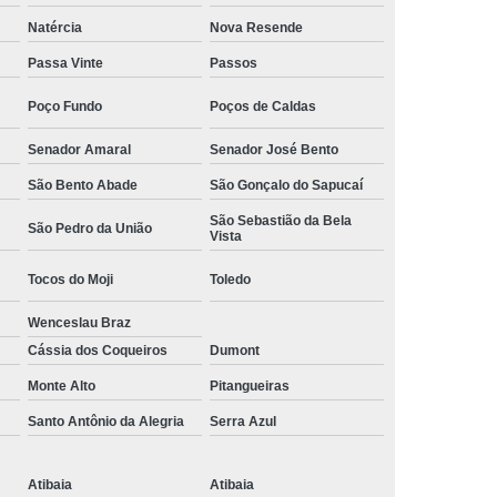
Camisa Social Masculina Manga Curta Preço
Natércia
Nova Resende
Preço
Camisa Social Masculina Preço
Passa Vinte
Passos
Camisa Social Masculina Slim Preço
Poço Fundo
Poços de Caldas
Preço
Camisa Social Fábrica
Senador Amaral
Senador José Bento
ial
Fábrica Camisa Social
São Bento Abade
São Gonçalo do Sapucaí
 Camisa Masculina
Fábrica de Camisa Social
São Sebastião da Bela
São Pedro da União
Vista
Fábrica de Camisa Social Masculina
Tocos do Moji
Toledo
em
Loja de Fábrica Camisa Social
Wenceslau Braz
Masculina
Loja de Moda Masculina Online
Cássia dos Coqueiros
Dumont
 Masculina
Loja Moda Masculina Executivo
Monte Alto
Pitangueiras
culina Social
Loja Virtual Moda Masculina
Santo Antônio da Alegria
Serra Azul
Masculina
Moda Básica Masculina
ans Masculina
Moda Masculina
Atibaia
Atibaia