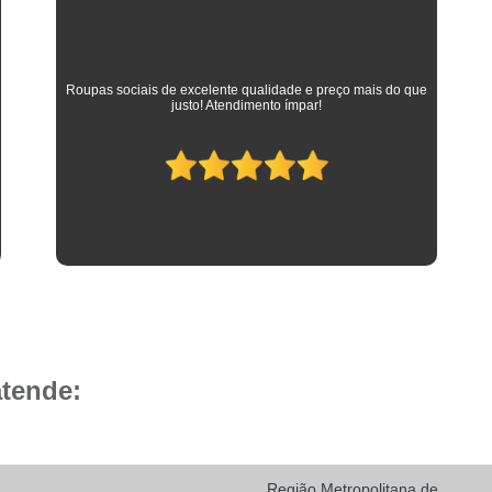
Camisa Social Masculina 
Camisa Social Masculina Branca Preç
Camisa Listrada Masculina Social
Camisa L
As melhores camisas que vestem meus filhos desde a
adolescência até os dias atuais em que trabalham como
Camisa Social Listrada
Camis
advogados. Parabéns à toda equipe da Camisaria HP!
Camisa Social Listrada Masculin
Camisa Social Listrada Preta e Branca
Camisa Social Manga Longa Listrada
Camisa Social Masculina Listrada Preto e Bra
Camisa Social de Manga Curta
Camisa Social Manga Curta
Ca
Camisa Social Manga Curta Estampada
atende:
Camisa Social Manga Curta Preta
Camisa Social Preta Manga Curta
Camisa Manga Longa Masculina Soc
Região Metropolitana de