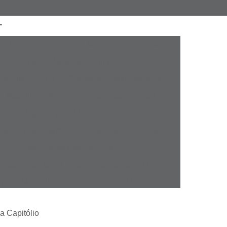
a Atacado
Camisaria Masculina Executiva
Camisaria Masculina Online
sculina Social
Camisaria Online Masculina
l Masculina Plus Size
Camisa Esporte Fino
amisa Esporte Fino Manga Curta
sporte Fino Slim
Camisa Esporte Social
Camisa Social Esporte Fino
misa Social Sport Fino
Camisa Sport Fino
pada Masculina
Camisa Jeans Masculina
Masculina
Camisa Manga Longa Masculina
a Capitólio
tampada
Camisa Masculina Manga Longa