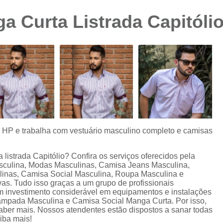
Camisa Preta Masculina
Camisa Slim 
a Curta Listrada Capitóli
Camisa Branca Plus Size
Camisa Jeans Ma
Camisa Manga Longa Plus Size Masculina
Camisa Social Branca Plus Size
Camisa Social Plus Size
Cam
Camisa Xadrez Masculina Plus Size
Camisa 
Camisa Masculina Manga Curta Slim Fit
Cam
Camisa Slim Fit
Camisa Slim Fit Luxo
C
s HP e trabalha com vestuário masculino completo e camisas
Camisa Social Masculina Slim Fit
Camisa S
listrada Capitólio? Confira os serviços oferecidos pela
Camisa Social Slim Fit Masculina
Camisa Su
sculina, Modas Masculinas, Camisa Jeans Masculina,
nas, Camisa Social Masculina, Roupa Masculina e
Camisa Branca Slim Masculina
vas. Tudo isso graças a um grupo de profissionais
um investimento considerável em equipamentos e instalações
Camisa Jeans Slim Masculin
mpada Masculina e Camisa Social Manga Curta. Por isso,
saber mais. Nossos atendentes estão dispostos a sanar todas
Camisa Masculina Slim Fit Manga Lo
iba mais!