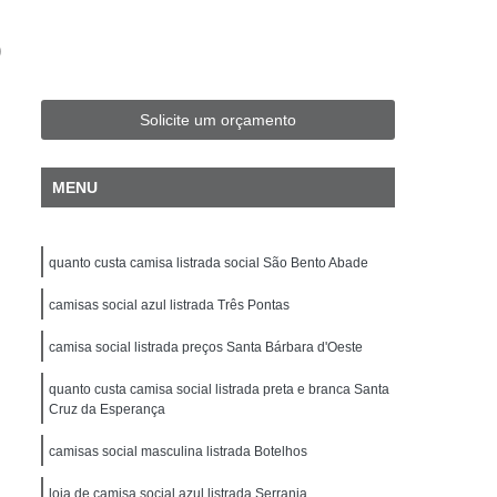
Fit Masculina
Camisa Slim Masculina
o
sculina Plus Size
Camisa Jeans Plus Size
Camisa Plus Size
Camisa Preta Plus Size
Solicite um orçamento
Camisa Social Masculina Plus Size
isa Social Plus Size Masculina
MENU
Xadrez Plus Size
Camisa Individual Slim Fit
isa Masculina Slim Fit
Camisa Polo Slim Fit
quanto custa camisa listrada social São Bento Abade
amisa Social Masculina Manga Longa Slim Fit
camisas social azul listrada Três Pontas
ocial Slim Fit
Camisa Social Slim Fit Luxo
camisa social listrada preços Santa Bárbara d'Oeste
per Slim Fit
Camisa Branca Masculina Slim
quanto custa camisa social listrada preta e branca Santa
Camisa de Linho Masculina Slim Fit
Cruz da Esperança
a
Camisa Masculina Slim
camisas social masculina listrada Botelhos
nga
Camisa Slim Branca Masculina
loja de camisa social azul listrada Serrania