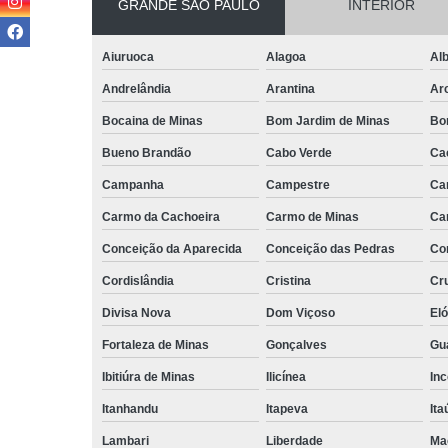
GRANDE SÃO PAULO
INTERIOR
Aiuruoca
Alagoa
Alb
Andrelândia
Arantina
Ar
Bocaina de Minas
Bom Jardim de Minas
Bo
Bueno Brandão
Cabo Verde
Ca
Campanha
Campestre
Ca
Carmo da Cachoeira
Carmo de Minas
Ca
Conceição da Aparecida
Conceição das Pedras
Co
Cordislândia
Cristina
Cru
Divisa Nova
Dom Viçoso
El
Fortaleza de Minas
Gonçalves
Gu
Ibitiúra de Minas
Ilicínea
Inc
Itanhandu
Itapeva
Ita
Lambari
Liberdade
Ma