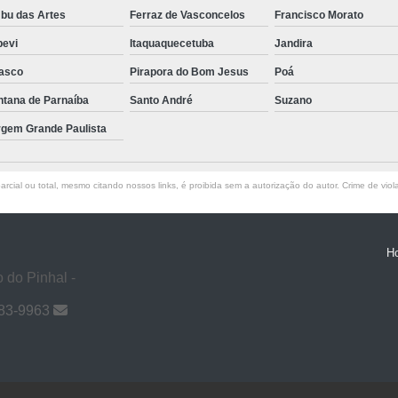
bu das Artes
Ferraz de Vasconcelos
Francisco Morato
pevi
Itaquaquecetuba
Jandira
asco
Pirapora do Bom Jesus
Poá
ntana de Parnaíba
Santo André
Suzano
rgem Grande Paulista
rcial ou total, mesmo citando nossos links, é proibida sem a autorização do autor. Crime de viol
H
 do Pinhal -
983-9963