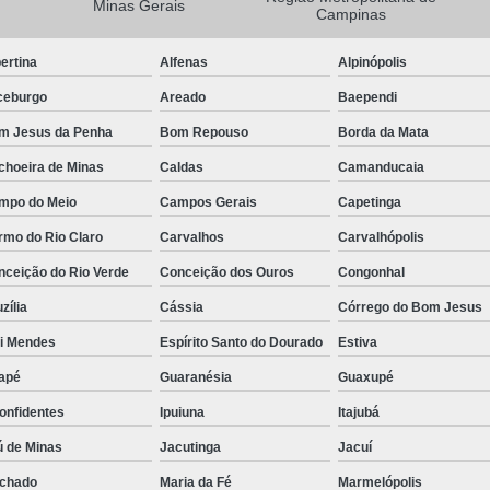
Minas Gerais
Campinas
Camisa Masculina Manga Longa Social
ertina
Alfenas
Alpinópolis
Camisa Social de Manga Longa
ceburgo
Areado
Baependi
Camisa Social Manga Longa Masculin
m Jesus da Penha
Bom Repouso
Borda da Mata
Camisa Social Masculina Manga Longa Lisa
choeira de Minas
Caldas
Camanducaia
Camisa Social Preta Manga Longa
mpo do Meio
Campos Gerais
Capetinga
Camisa Masculina Social
Ca
rmo do Rio Claro
Carvalhos
Carvalhópolis
Camisa Social Estampada Masculin
nceição do Rio Verde
Conceição dos Ouros
Congonhal
Camisa Social Masculina
Ca
zília
Cássia
Córrego do Bom Jesus
Camisa Social Masculina Estampada
ói Mendes
Espírito Santo do Dourado
Estiva
Camisa Social Masculina Preta
apé
Guaranésia
Guaxupé
Camisa Social Preta Masculina
Camis
onfidentes
Ipuiuna
Itajubá
Camisa Masculina Social Preço
Ca
ú de Minas
Jacutinga
Jacuí
Camisa Social Estampada Masculina Preç
chado
Maria da Fé
Marmelópolis