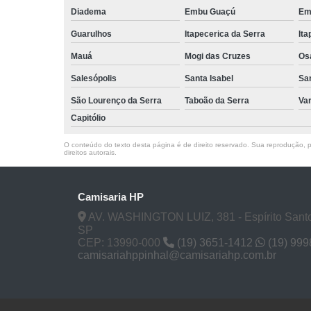
Diadema
Embu Guaçú
Em
Guarulhos
Itapecerica da Serra
Ita
Mauá
Mogi das Cruzes
Os
Salesópolis
Santa Isabel
Sa
São Lourenço da Serra
Taboão da Serra
Va
Capitólio
O conteúdo do texto desta página é de direito reservado. Sua reprodução, pa
direitos autorais
.
Camisaria HP
AV. WASHINGTON LUIZ, 381 - Espírito Santo
SP
CEP: 13990-000
(19) 3651-1412
(19) 99
camisariahppinhal@camisariahp.com.br