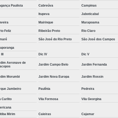
Moda Masculina Camisa
Moda Masculina C
agança Paulista
Cabreúva
Campinas
Moda Masculina Inverno
Moda Mascul
Itupeva
Jaboticabal
Moda Social Masculina
Roupas Elegantes
uveira
Mairinque
Marapoama
to Feliz
Ribeirão Preto
Rio Claro
Roupas Masculinas
Roupas Masculinas 
maré
São José do Rio Preto
São José dos Campos
Roupas Masculinas Estilosas
tuporanga
Roupas Masculinas no Atacado
III
Dic IV
Dic V
Roupas Masculinas Plus Size
Roupas Masc
rdim Aeronave de
Jardim Campo Belo
Jardim Fernanda
racopos
rdim Morumbi
Jardim Nova Europa
Jardim Rossin
rque Jambeiro
Paulínia
Pedreira
a Carlito
Vila Formosa
Vila Georgina
ericana
itiba Mirim
Caieiras
Cajamar