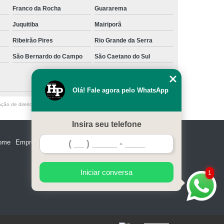
Franco da Rocha
Guararema
Juquitiba
Mairiporã
Ribeirão Pires
Rio Grande da Serra
São Bernardo do Campo
São Caetano do Sul
Olá! Fale agora pelo WhatsApp
ação de direito autoral – artigo 184 do Código Penal –
Lei 9610/98 - Lei de
Insira seu telefone
ome
Empresa
Missão
Serviços
Contato
Mapa do site
Iniciar conversa
1