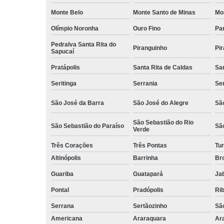
Monte Belo
Monte Santo de Minas
Mo
Olímpio Noronha
Ouro Fino
Pa
Pedralva Santa Rita do
Piranguinho
Pi
Sapucaí
Pratápolis
Santa Rita de Caldas
San
Seritinga
Serrania
Se
São José da Barra
São José do Alegre
São
São Sebastião do Rio
São Sebastião do Paraíso
Sã
Verde
Três Corações
Três Pontas
Tur
Altinópolis
Barrinha
Br
Guariba
Guatapará
Jab
Pontal
Pradópolis
Rib
Serrana
Sertãozinho
Sã
Americana
Araraquara
Ar