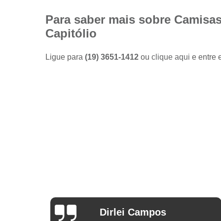
Camisas
sociais
Para saber mais sobre Camisas
masculinas
Capitólio
preço
Fábricas
Ligue para
(19) 3651-1412
ou
clique aqui
e entre 
de camisas
Lojas de
modas
masculinas
Modas
masculinas
Roupa
masculina
Arthur Mello