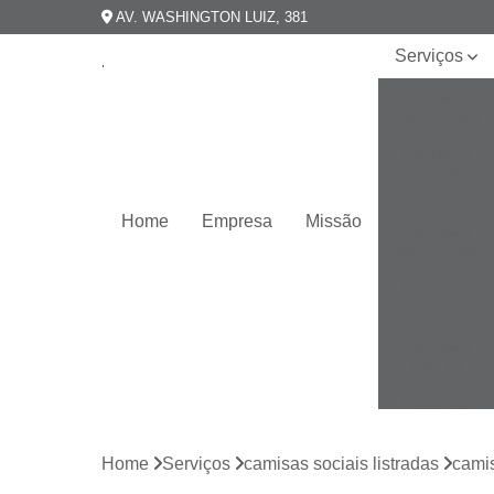
AV. WASHINGTON LUIZ, 381
Serviços
Camisarias
masculinas
Camisas
esporte
fino
Home
Empresa
Missão
Camisas
masculinas
Camisas
plus size
Camisas
slim fit
Camisas
slim
masculina
Home
Serviços
camisas sociais listradas
camis
Camisas