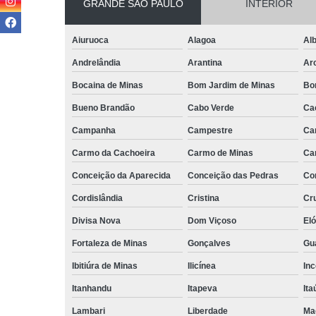
GRANDE SÃO PAULO
INTERIOR
Aiuruoca
Alagoa
Alb
Andrelândia
Arantina
Ar
Bocaina de Minas
Bom Jardim de Minas
Bo
Bueno Brandão
Cabo Verde
Ca
Campanha
Campestre
Ca
Carmo da Cachoeira
Carmo de Minas
Ca
Conceição da Aparecida
Conceição das Pedras
Co
Cordislândia
Cristina
Cru
Divisa Nova
Dom Viçoso
El
Fortaleza de Minas
Gonçalves
Gu
Ibitiúra de Minas
Ilicínea
Inc
Itanhandu
Itapeva
Ita
Lambari
Liberdade
Ma