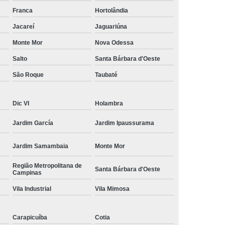
amisa Social
Moda Masculina Esporte Fino
Franca
Hortolândia
ina Social
Moda Plus Size Masculina
Jacareí
Jaguariúna
 Masculinas
Roupas Estilosas Masculinas
Monte Mor
Nova Odessa
Salto
Santa Bárbara d'Oeste
da Moda
Roupas Masculinas Esporte Fino
São Roque
Taubaté
Roupas Masculinas na Moda
Roupas Masculinas para Revenda
Dic VI
Holambra
ulinas Social
Roupas Sociais Masculinas
Jardim García
Jardim Ipaussurama
Jardim Samambaia
Monte Mor
Região Metropolitana de
Santa Bárbara d'Oeste
Campinas
Vila Industrial
Vila Mimosa
Carapicuíba
Cotia