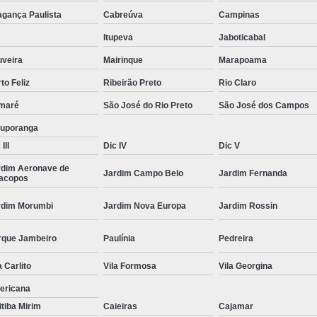
Moda Masculina Camisa
Moda Masculina C
agança Paulista
Cabreúva
Campinas
Moda Masculina Inverno
Moda Mascul
Itupeva
Jaboticabal
Moda Social Masculina
Roupas Elegantes
uveira
Mairinque
Marapoama
to Feliz
Ribeirão Preto
Rio Claro
Roupas Masculinas
Roupas Masculinas 
maré
São José do Rio Preto
São José dos Campos
Roupas Masculinas Estilosas
tuporanga
Roupas Masculinas no Atacado
III
Dic IV
Dic V
Roupas Masculinas Plus Size
Roupas Masc
rdim Aeronave de
Jardim Campo Belo
Jardim Fernanda
racopos
rdim Morumbi
Jardim Nova Europa
Jardim Rossin
rque Jambeiro
Paulínia
Pedreira
a Carlito
Vila Formosa
Vila Georgina
ericana
itiba Mirim
Caieiras
Cajamar