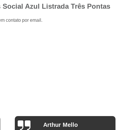
Camisa Slim com Elastano Masculina
 Social Azul Listrada Três Pontas
Camisa Social Masculina Slim Branca
em contato por email.
Camisa Social Preta Masculina Slim
Camisa Branca Social
Camisa Branca S
Camisa Social Branca Manga Curta
Camisa Social Branca Slim
Camisa Social Manga Longa Branca
Camisa Social Masculina Branca Mang
Camisa Branca Masculina Social Preço
Camisa Branca Social Preço
Cami
Camisa Social Branca Masculina Slim
Camisa Social Branca Slim Fit Preço
Ana Eudóxia Cesário de
Camisa Social Manga
Camargo