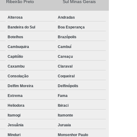
Ribeirão Preto
Sul Minas Gerais
Camisa Masculina Social Manga Longa
Alterosa
Andradas
Camisa Social Manga Longa
Bandeira do Sul
Boa Esperança
a
Camisa Social Manga Longa Preta
Botelhos
Brazópolis
Camisa Social Masculina Preta Manga Longa
Cambuquira
Cambuí
Camisa a Rigor Social Masculina
Capitólio
Careaçu
misa Social Branca Masculina
Caxambu
Claraval
a
Camisa Social Jeans Masculina
Consolação
Coqueiral
misa Social Masculina a Rigor
Delfim Moreira
Delfinópolis
Camisa Social Masculina Manga Curta
Extrema
Fama
Camisa Social Masculina Slim
Heliodora
Ibiraci
a Manga Longa Social Masculina Preço
Itamogi
Itamonte
misa Social Branca Masculina Preço
Jesuânia
Juruaia
o
Camisa Social Jeans Masculina Preço
Minduri
Monsenhor Paulo