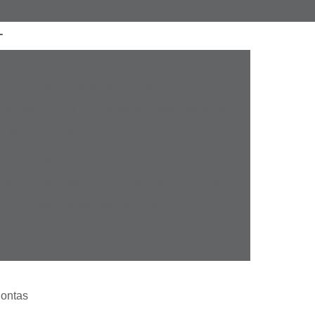
a Atacado
Camisaria Masculina Executiva
Camisaria Masculina Online
sculina Social
Camisaria Online Masculina
l Masculina Plus Size
Camisa Esporte Fino
amisa Esporte Fino Manga Curta
sporte Fino Slim
Camisa Esporte Social
Camisa Social Esporte Fino
misa Social Sport Fino
Camisa Sport Fino
pada Masculina
Camisa Jeans Masculina
Masculina
Camisa Manga Longa Masculina
Pontas
tampada
Camisa Masculina Manga Longa