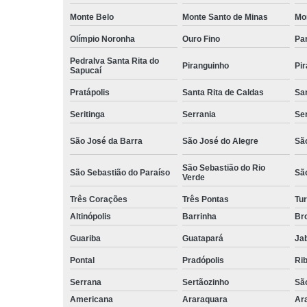
Monte Belo
Monte Santo de Minas
Mo
Olímpio Noronha
Ouro Fino
Pa
Pedralva Santa Rita do
Piranguinho
Pi
Sapucaí
Pratápolis
Santa Rita de Caldas
San
Seritinga
Serrania
Se
São José da Barra
São José do Alegre
São
São Sebastião do Rio
São Sebastião do Paraíso
Sã
Verde
Três Corações
Três Pontas
Tur
Altinópolis
Barrinha
Br
Guariba
Guatapará
Jab
Pontal
Pradópolis
Rib
Serrana
Sertãozinho
Sã
Americana
Araraquara
Ar