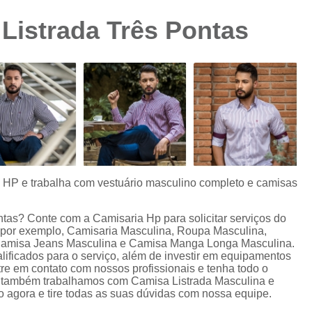
Camisa Preta Masculina
Camisa Slim 
 Listrada Três Pontas
Camisa Branca Plus Size
Camisa Jeans Ma
Camisa Manga Longa Plus Size Masculina
Camisa Social Branca Plus Size
Camisa Social Plus Size
Cam
Camisa Xadrez Masculina Plus Size
Camisa 
Camisa Masculina Manga Curta Slim Fit
Cam
Camisa Slim Fit
Camisa Slim Fit Luxo
C
s HP e trabalha com vestuário masculino completo e camisas
Camisa Social Masculina Slim Fit
Camisa S
ntas? Conte com a Camisaria Hp para solicitar serviços do
Camisa Social Slim Fit Masculina
Camisa Su
 por exemplo, Camisaria Masculina, Roupa Masculina,
Camisa Jeans Masculina e Camisa Manga Longa Masculina.
Camisa Branca Slim Masculina
lificados para o serviço, além de investir em equipamentos
e em contato com nossos profissionais e tenha todo o
Camisa Jeans Slim Masculin
os, também trabalhamos com Camisa Listrada Masculina e
agora e tire todas as suas dúvidas com nossa equipe.
Camisa Masculina Slim Fit Manga Lo