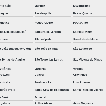
Camisa Social Masculina Estampada Preço
nte Sião
Munhoz
Muzambinho
Camisa Social Masculina Manga Longa 
raguaçu
Paraisópolis
Passa Quatro
Camisa Social Masculina Preta Preço
ranguçu
Pouso Alegre
Pouso Alto
Camisa Social Preta Masculina 
ta Rita do Sapucaí
Santana da Vargem
Sapucaí-Mirim
Fábrica Camisa Masculina Soc
rranos
Silvianópolis
Soledade de Minas
Fábrica Camisa Social Masculina
Fábrica de
 João Batista do Glória
São João da Mata
São Lourenço
Fábrica de Camisa Social de Homem
o Tomás de Aquino
São Tomé das Letras
São Vicente de Minas
Fábrica de Camisa Social para Hom
volândia
Varginha
Virgínia
Loja com Moda Masculina
Loja de Moda 
odowski
Cajuru
Cravinhos
Loja Executivo Moda Masculina
Loja Moda
oticabal
Jardinópolis
Luís Antônio
Loja Moda Masculina Online
Loja Moda Mas
eirão Preto
Santa Cruz da Esperança
Santa Rosa de Viterbo
Moda Masculina Loja
Moda Atual 
o Simão
Taquaral
Moda Casual Masculina
Moda Je
açatuba
Arthur Alvim
Artur Nogueira