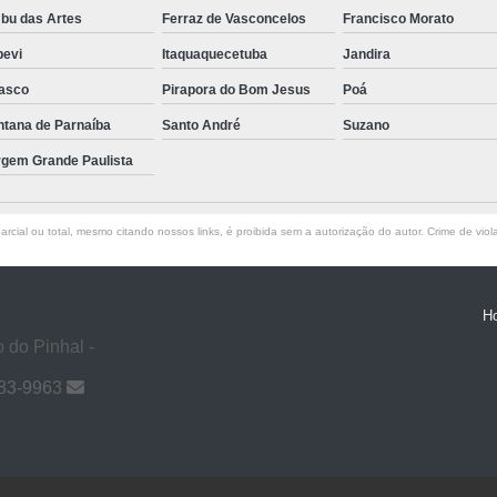
bu das Artes
Ferraz de Vasconcelos
Francisco Morato
pevi
Itaquaquecetuba
Jandira
asco
Pirapora do Bom Jesus
Poá
ntana de Parnaíba
Santo André
Suzano
rgem Grande Paulista
rcial ou total, mesmo citando nossos links, é proibida sem a autorização do autor. Crime de viol
H
 do Pinhal -
983-9963