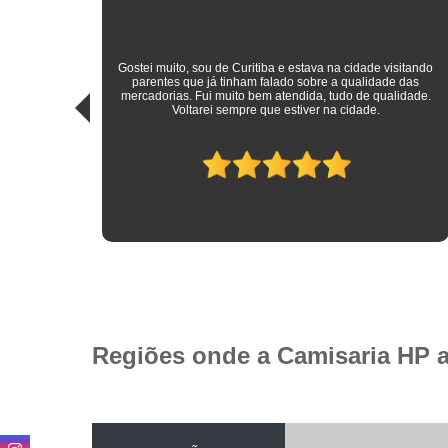
sitando
 das
Roupas sociais de excelente qualidade e preço mais do que
idade.
justo! Atendimento ímpar!
Regiões onde a Camisaria HP 