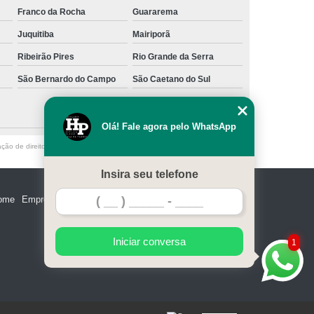
Franco da Rocha
Guararema
Juquitiba
Mairiporã
Ribeirão Pires
Rio Grande da Serra
São Bernardo do Campo
São Caetano do Sul
Olá! Fale agora pelo WhatsApp
ação de direito autoral – artigo 184 do Código Penal –
Lei 9610/98 - Lei de
Insira seu telefone
ome
Empresa
Missão
Serviços
Contato
Mapa do site
Iniciar conversa
1