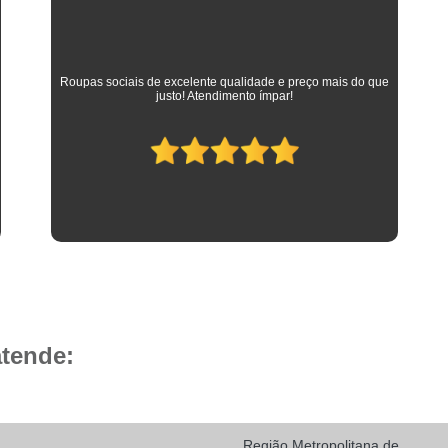
Camisa Social Masculina 
Camisa Social Masculina Branca Preç
Camisa Listrada Masculina Social
Camisa L
As melhores camisas que vestem meus filhos desde a
adolescência até os dias atuais em que trabalham como
Camisa Social Listrada
Camis
advogados. Parabéns à toda equipe da Camisaria HP!
Camisa Social Listrada Masculin
Camisa Social Listrada Preta e Branca
Camisa Social Manga Longa Listrada
Camisa Social Masculina Listrada Preto e Bra
Camisa Social de Manga Curta
Camisa Social Manga Curta
Ca
Camisa Social Manga Curta Estampada
atende:
Camisa Social Manga Curta Preta
Camisa Social Preta Manga Curta
Camisa Manga Longa Masculina Soc
Região Metropolitana de