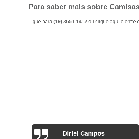
Camisas
Para saber mais sobre Camisas
sociais
masculinas
preço
Ligue para
(19) 3651-1412
ou
clique aqui
e entre 
Fábricas
de camisas
Lojas de
modas
masculinas
Modas
masculinas
Roupa
masculina
Arthur Mello