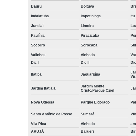
Bauru
Boituva
Br
Indaiatuba
Itapetininga
Itu
Jundiaí
Limeira
Lo
Paulínia
Piracicaba
Por
Socorro
Sorocaba
Su
Valinhos
Vinhedo
Vo
Dic I
Dic II
Dic 
Ja
Itatiba
Jaguariúna
Vi
Jardim Monte
Jardim Itatiaia
Ja
Cristo/Parque Oziel
Nova Odessa
Parque Eldorado
Pa
Santo Antônio de Posse
Sumaré
Vil
Vila Rica
Vinhedo
am
ARUJÁ
Barueri
Bir