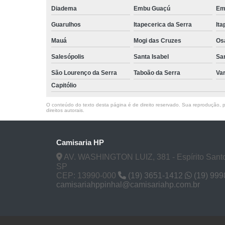
Diadema
Embu Guaçú
Em
Guarulhos
Itapecerica da Serra
Ita
Mauá
Mogi das Cruzes
Os
Salesópolis
Santa Isabel
Sa
São Lourenço da Serra
Taboão da Serra
Va
Capitólio
O conteúdo do texto desta página é de direito reservado. Sua reprodução, pa
direitos autorais
.
Camisaria HP
AV. WASHINGTON LUIZ, 381 - Espírito Santo
SP
CEP: 13990-000
(19) 3651-1412
(19) 99
camisariahppinhal@camisariahp.com.br