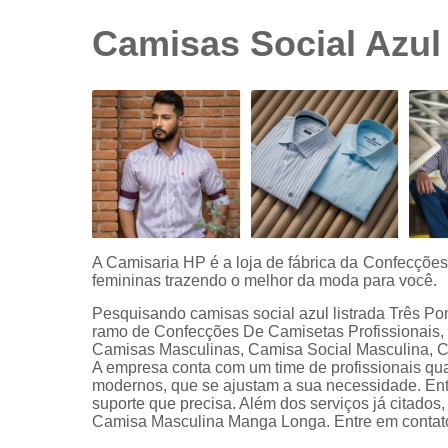
sociais
branca
Camisas Social Azul
Camisas
sociais
branca
preço
Camisas
sociais
listradas
Camisas
sociais
manga
A Camisaria HP é a loja de fábrica da Confecçõe
curta
femininas trazendo o melhor da moda para você.
Camisas
Pesquisando camisas social azul listrada Três Po
sociais
ramo de Confecções De Camisetas Profissionais,
manga
Camisas Masculinas, Camisa Social Masculina, 
longa
A empresa conta com um time de profissionais qua
modernos, que se ajustam a sua necessidade. Entr
Camisas
suporte que precisa. Além dos serviços já citad
sociais
Camisa Masculina Manga Longa. Entre em contato 
masculinas