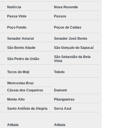
Camisa Social Masculina Manga Curta Preço
Natércia
Nova Resende
Preço
Camisa Social Masculina Preço
Passa Vinte
Passos
Camisa Social Masculina Slim Preço
Poço Fundo
Poços de Caldas
Preço
Camisa Social Fábrica
Senador Amaral
Senador José Bento
ial
Fábrica Camisa Social
São Bento Abade
São Gonçalo do Sapucaí
 Camisa Masculina
Fábrica de Camisa Social
São Sebastião da Bela
São Pedro da União
Vista
Fábrica de Camisa Social Masculina
Tocos do Moji
Toledo
em
Loja de Fábrica Camisa Social
Wenceslau Braz
Masculina
Loja de Moda Masculina Online
Cássia dos Coqueiros
Dumont
 Masculina
Loja Moda Masculina Executivo
Monte Alto
Pitangueiras
culina Social
Loja Virtual Moda Masculina
Santo Antônio da Alegria
Serra Azul
Masculina
Moda Básica Masculina
ans Masculina
Moda Masculina
Atibaia
Atibaia