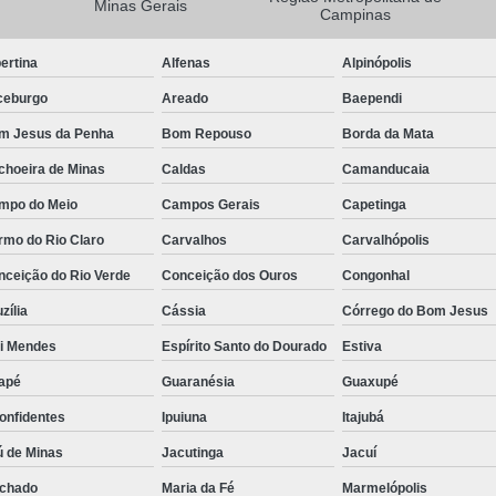
Minas Gerais
Campinas
Camisa Masculina Manga Longa Social
ertina
Alfenas
Alpinópolis
Camisa Social de Manga Longa
ceburgo
Areado
Baependi
Camisa Social Manga Longa Masculin
m Jesus da Penha
Bom Repouso
Borda da Mata
Camisa Social Masculina Manga Longa Lisa
choeira de Minas
Caldas
Camanducaia
Camisa Social Preta Manga Longa
mpo do Meio
Campos Gerais
Capetinga
Camisa Masculina Social
Ca
rmo do Rio Claro
Carvalhos
Carvalhópolis
Camisa Social Estampada Masculin
nceição do Rio Verde
Conceição dos Ouros
Congonhal
Camisa Social Masculina
Ca
zília
Cássia
Córrego do Bom Jesus
Camisa Social Masculina Estampada
ói Mendes
Espírito Santo do Dourado
Estiva
Camisa Social Masculina Preta
apé
Guaranésia
Guaxupé
Camisa Social Preta Masculina
Camis
onfidentes
Ipuiuna
Itajubá
Camisa Masculina Social Preço
Ca
ú de Minas
Jacutinga
Jacuí
Camisa Social Estampada Masculina Preç
chado
Maria da Fé
Marmelópolis