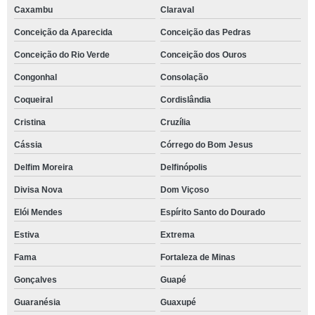
Caxambu
Claraval
Conceição da Aparecida
Conceição das Pedras
Conceição do Rio Verde
Conceição dos Ouros
Congonhal
Consolação
Coqueiral
Cordislândia
Cristina
Cruzília
Cássia
Córrego do Bom Jesus
Delfim Moreira
Delfinópolis
Divisa Nova
Dom Viçoso
Elói Mendes
Espírito Santo do Dourado
Estiva
Extrema
Fama
Fortaleza de Minas
Gonçalves
Guapé
Guaranésia
Guaxupé