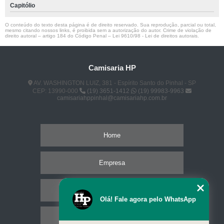
Capitólio
O conteúdo do texto desta página é de direito reservado. Sua reprodução, parcial ou total,
mesmo citando nossos links, é proibida sem a autorização do autor. Crime de violação de
direito autoral – artigo 184 do Código Penal –
Lei 9610/98 - Lei de direitos autorais
.
Camisaria HP
AV. WASHINGTON LUIZ, 381 - Espírito Santo do Pinhal - SP
CEP: 13990-000
(19) 3651-1412
(19) 99983-9963
camisariahppinhal@camisariahp.com.br
Home
Empresa
Missão
Olá! Fale agora pelo WhatsApp
Serviços