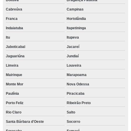
Boituva
Bragança Paulista
Cabreúva
Campinas
Franca
Hortolândia
Indaiatuba
Itapetininga
Itu
Itupeva
Jaboticabal
Jacareí
Jaguariúna
Jundiaí
Limeira
Louveira
Mairinque
Marapoama
Monte Mor
Nova Odessa
Paulínia
Piracicaba
Porto Feliz
Ribeirão Preto
Rio Claro
Salto
Santa Bárbara d'Oeste
Socorro