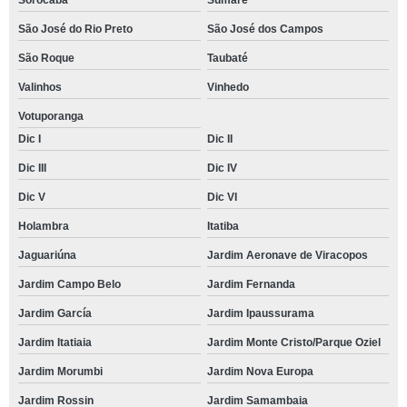
Sorocaba
Sumaré
São José do Rio Preto
São José dos Campos
São Roque
Taubaté
Valinhos
Vinhedo
Votuporanga
Dic I
Dic II
Dic III
Dic IV
Dic V
Dic VI
Holambra
Itatiba
Jaguariúna
Jardim Aeronave de Viracopos
Jardim Campo Belo
Jardim Fernanda
Jardim García
Jardim Ipaussurama
Jardim Itatiaia
Jardim Monte Cristo/Parque Oziel
Jardim Morumbi
Jardim Nova Europa
Jardim Rossin
Jardim Samambaia