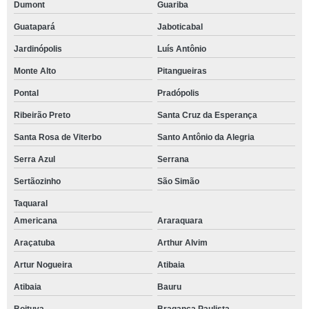
Dumont
Guariba
Guatapará
Jaboticabal
Jardinópolis
Luís Antônio
Monte Alto
Pitangueiras
Pontal
Pradópolis
Ribeirão Preto
Santa Cruz da Esperança
Santa Rosa de Viterbo
Santo Antônio da Alegria
Serra Azul
Serrana
Sertãozinho
São Simão
Taquaral
Americana
Araraquara
Araçatuba
Arthur Alvim
Artur Nogueira
Atibaia
Atibaia
Bauru