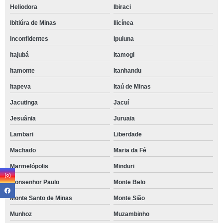
Heliodora
Ibiraci
Ibitiúra de Minas
Ilicínea
Inconfidentes
Ipuiuna
Itajubá
Itamogi
Itamonte
Itanhandu
Itapeva
Itaú de Minas
Jacutinga
Jacuí
Jesuânia
Juruaia
Lambari
Liberdade
Machado
Maria da Fé
Marmelópolis
Minduri
Monsenhor Paulo
Monte Belo
Monte Santo de Minas
Monte Sião
Munhoz
Muzambinho