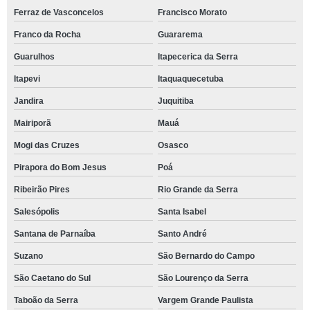
Ferraz de Vasconcelos
Francisco Morato
Franco da Rocha
Guararema
Guarulhos
Itapecerica da Serra
Itapevi
Itaquaquecetuba
Jandira
Juquitiba
Mairiporã
Mauá
Mogi das Cruzes
Osasco
Pirapora do Bom Jesus
Poá
Ribeirão Pires
Rio Grande da Serra
Salesópolis
Santa Isabel
Santana de Parnaíba
Santo André
Suzano
São Bernardo do Campo
São Caetano do Sul
São Lourenço da Serra
Taboão da Serra
Vargem Grande Paulista