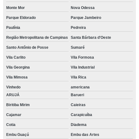
Monte Mor
Nova Odessa
Parque Eldorado
Parque Jambeiro
Paulínia
Pedreira
Região Metropolitana de Campinas
Santa Bárbara d'Oeste
Santo Antônio de Posse
Sumaré
Vila Carlito
Vila Formosa
Vila Georgina
Vila Industrial
Vila Mimosa
Vila Rica
Vinhedo
americana
ARUJÁ
Barueri
Biritiba Mirim
Caieiras
Cajamar
Carapicuíba
Cotia
Diadema
Embu Guaçú
Embu das Artes