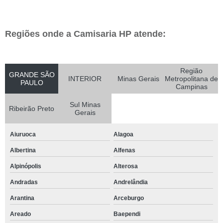
Regiões onde a Camisaria HP atende:
Região
GRANDE SÃO
INTERIOR
Minas Gerais
Metropolitana de
PAULO
Campinas
Sul Minas
Ribeirão Preto
Gerais
Aiuruoca
Alagoa
Albertina
Alfenas
Alpinópolis
Alterosa
Andradas
Andrelândia
Arantina
Arceburgo
Areado
Baependi