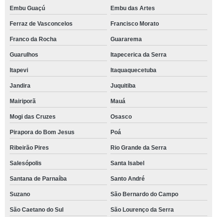
Embu Guaçú
Embu das Artes
Ferraz de Vasconcelos
Francisco Morato
Franco da Rocha
Guararema
Guarulhos
Itapecerica da Serra
Itapevi
Itaquaquecetuba
Jandira
Juquitiba
Mairiporã
Mauá
Mogi das Cruzes
Osasco
Pirapora do Bom Jesus
Poá
Ribeirão Pires
Rio Grande da Serra
Salesópolis
Santa Isabel
Santana de Parnaíba
Santo André
Suzano
São Bernardo do Campo
São Caetano do Sul
São Lourenço da Serra