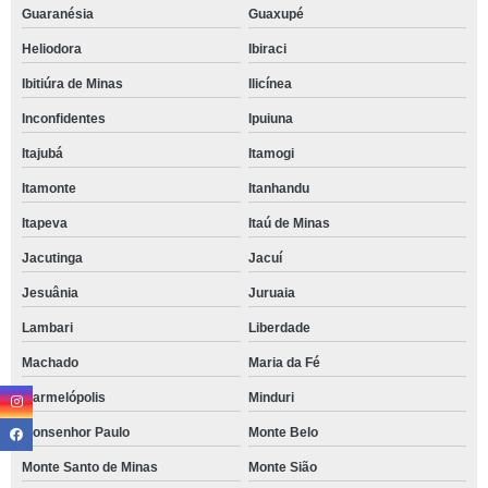
Guaranésia
Guaxupé
Heliodora
Ibiraci
Ibitiúra de Minas
Ilicínea
Inconfidentes
Ipuiuna
Itajubá
Itamogi
Itamonte
Itanhandu
Itapeva
Itaú de Minas
Jacutinga
Jacuí
Jesuânia
Juruaia
Lambari
Liberdade
Machado
Maria da Fé
Marmelópolis
Minduri
Monsenhor Paulo
Monte Belo
Monte Santo de Minas
Monte Sião