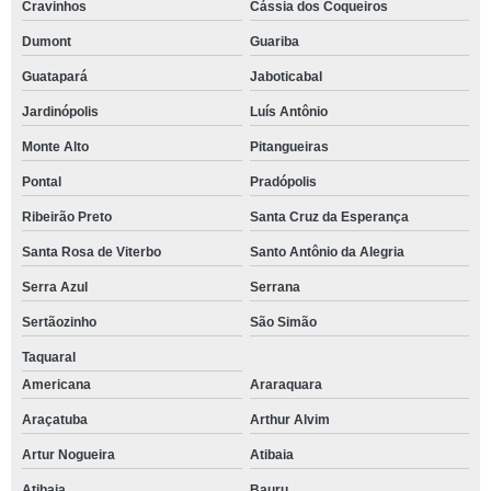
Cravinhos
Cássia dos Coqueiros
Dumont
Guariba
Guatapará
Jaboticabal
Jardinópolis
Luís Antônio
Monte Alto
Pitangueiras
Pontal
Pradópolis
Ribeirão Preto
Santa Cruz da Esperança
Santa Rosa de Viterbo
Santo Antônio da Alegria
Serra Azul
Serrana
Sertãozinho
São Simão
Taquaral
Americana
Araraquara
Araçatuba
Arthur Alvim
Artur Nogueira
Atibaia
Atibaia
Bauru