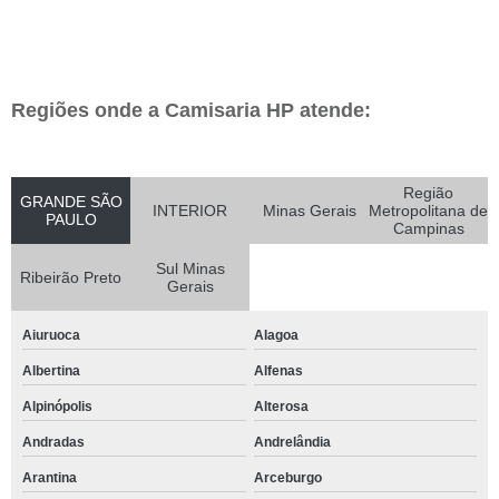
Regiões onde a Camisaria HP atende:
Região
GRANDE SÃO
INTERIOR
Minas Gerais
Metropolitana de
PAULO
Campinas
Sul Minas
Ribeirão Preto
Gerais
Aiuruoca
Alagoa
Albertina
Alfenas
Alpinópolis
Alterosa
Andradas
Andrelândia
Arantina
Arceburgo