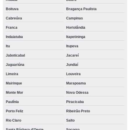
Boituva
Bragança Paulista
Cabreúva
Campinas
Franca
Hortolândia
Indaiatuba
Itapetininga
Itu
Itupeva
Jaboticabal
Jacareí
Jaguariúna
Jundiaí
Limeira
Louveira
Mairinque
Marapoama
Monte Mor
Nova Odessa
Paulínia
Piracicaba
Porto Feliz
Ribeirão Preto
Rio Claro
Salto
Santa Bárbara d'Oeste
Socorro