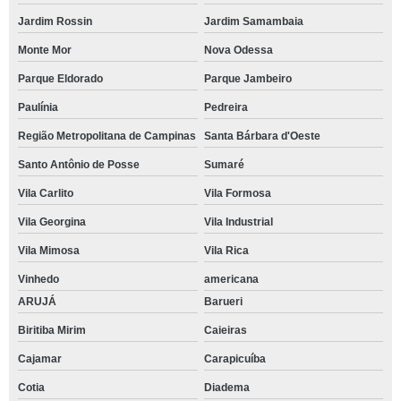
Jardim Rossin
Jardim Samambaia
Monte Mor
Nova Odessa
Parque Eldorado
Parque Jambeiro
Paulínia
Pedreira
Região Metropolitana de Campinas
Santa Bárbara d'Oeste
Santo Antônio de Posse
Sumaré
Vila Carlito
Vila Formosa
Vila Georgina
Vila Industrial
Vila Mimosa
Vila Rica
Vinhedo
americana
ARUJÁ
Barueri
Biritiba Mirim
Caieiras
Cajamar
Carapicuíba
Cotia
Diadema