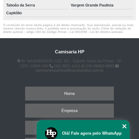
Taboão da Serra
Vargem Grande Paulista
Capitólio
O conteúdo do texto desta página é de direito reservado. Sua reprodução, parcial ou total,
mesmo citando nossos links, é proibida sem a autorização do autor. Crime de violação de
direito autoral – artigo 184 do Código Penal –
Lei 9610/98 - Lei de direitos autorais
.
Camisaria HP
AV. WASHINGTON LUIZ, 381 - Espírito Santo do Pinhal - SP
CEP: 13990-000
(19) 3651-1412
(19) 99983-9963
camisariahppinhal@camisariahp.com.br
Home
Empresa
Missão
Olá! Fale agora pelo WhatsApp