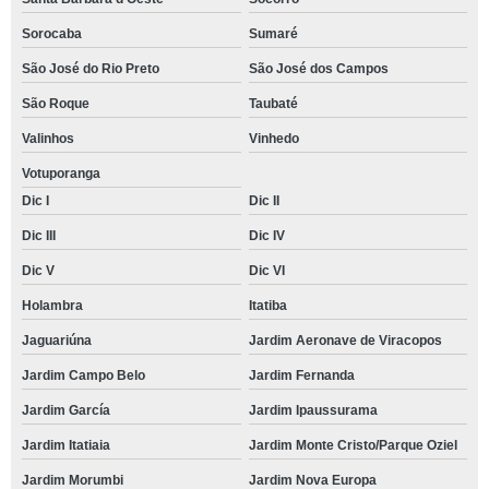
Sorocaba
Sumaré
São José do Rio Preto
São José dos Campos
São Roque
Taubaté
Valinhos
Vinhedo
Votuporanga
Dic I
Dic II
Dic III
Dic IV
Dic V
Dic VI
Holambra
Itatiba
Jaguariúna
Jardim Aeronave de Viracopos
Jardim Campo Belo
Jardim Fernanda
Jardim García
Jardim Ipaussurama
Jardim Itatiaia
Jardim Monte Cristo/Parque Oziel
Jardim Morumbi
Jardim Nova Europa