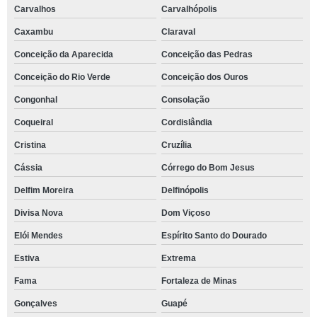
Carvalhos
Carvalhópolis
Caxambu
Claraval
Conceição da Aparecida
Conceição das Pedras
Conceição do Rio Verde
Conceição dos Ouros
Congonhal
Consolação
Coqueiral
Cordislândia
Cristina
Cruzília
Cássia
Córrego do Bom Jesus
Delfim Moreira
Delfinópolis
Divisa Nova
Dom Viçoso
Elói Mendes
Espírito Santo do Dourado
Estiva
Extrema
Fama
Fortaleza de Minas
Gonçalves
Guapé