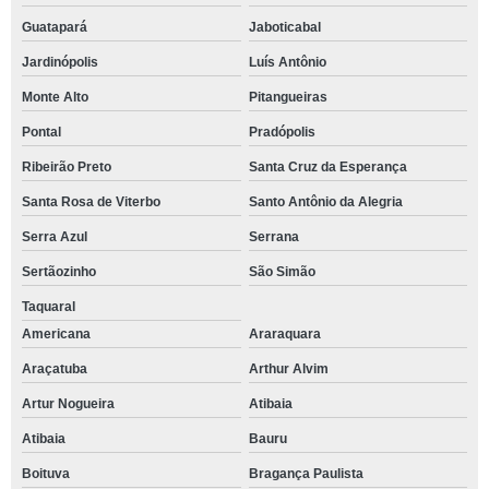
Guatapará
Jaboticabal
Jardinópolis
Luís Antônio
Monte Alto
Pitangueiras
Pontal
Pradópolis
Ribeirão Preto
Santa Cruz da Esperança
Santa Rosa de Viterbo
Santo Antônio da Alegria
Serra Azul
Serrana
Sertãozinho
São Simão
Taquaral
Americana
Araraquara
Araçatuba
Arthur Alvim
Artur Nogueira
Atibaia
Atibaia
Bauru
Boituva
Bragança Paulista