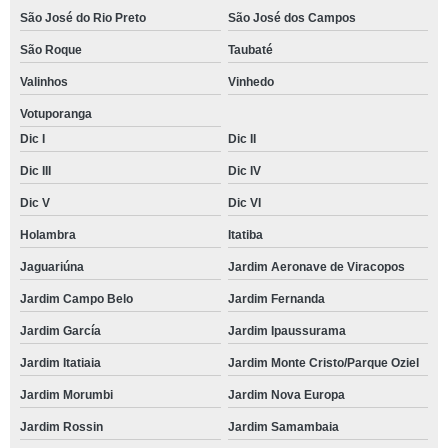
São José do Rio Preto
São José dos Campos
São Roque
Taubaté
Valinhos
Vinhedo
Votuporanga
Dic I
Dic II
Dic III
Dic IV
Dic V
Dic VI
Holambra
Itatiba
Jaguariúna
Jardim Aeronave de Viracopos
Jardim Campo Belo
Jardim Fernanda
Jardim García
Jardim Ipaussurama
Jardim Itatiaia
Jardim Monte Cristo/Parque Oziel
Jardim Morumbi
Jardim Nova Europa
Jardim Rossin
Jardim Samambaia