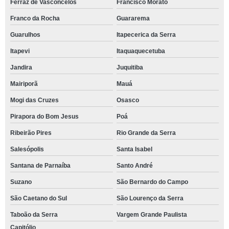
Ferraz de Vasconcelos
Francisco Morato
Franco da Rocha
Guararema
Guarulhos
Itapecerica da Serra
Itapevi
Itaquaquecetuba
Jandira
Juquitiba
Mairiporã
Mauá
Mogi das Cruzes
Osasco
Pirapora do Bom Jesus
Poá
Ribeirão Pires
Rio Grande da Serra
Salesópolis
Santa Isabel
Santana de Parnaíba
Santo André
Suzano
São Bernardo do Campo
São Caetano do Sul
São Lourenço da Serra
Taboão da Serra
Vargem Grande Paulista
Capitólio