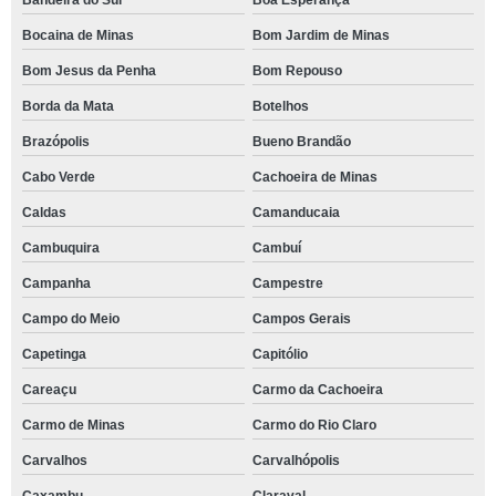
Bandeira do Sul
Boa Esperança
Bocaina de Minas
Bom Jardim de Minas
Bom Jesus da Penha
Bom Repouso
Borda da Mata
Botelhos
Brazópolis
Bueno Brandão
Cabo Verde
Cachoeira de Minas
Caldas
Camanducaia
Cambuquira
Cambuí
Campanha
Campestre
Campo do Meio
Campos Gerais
Capetinga
Capitólio
Careaçu
Carmo da Cachoeira
Carmo de Minas
Carmo do Rio Claro
Carvalhos
Carvalhópolis