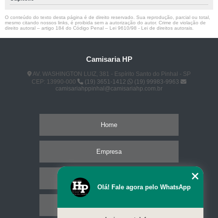
O conteúdo do texto desta página é de direito reservado. Sua reprodução, parcial ou total,
mesmo citando nossos links, é proibida sem a autorização do autor. Crime de violação de
direito autoral – artigo 184 do Código Penal –
Lei 9610/98 - Lei de direitos autorais
.
Camisaria HP
AV. WASHINGTON LUIZ, 381 - Espírito Santo do Pinhal - SP
CEP: 13990-000
(19) 3651-1412
(19) 99983-9963
camisariahppinhal@camisariahp.com.br
Home
Empresa
Missão
Olá! Fale agora pelo WhatsApp
Serviços