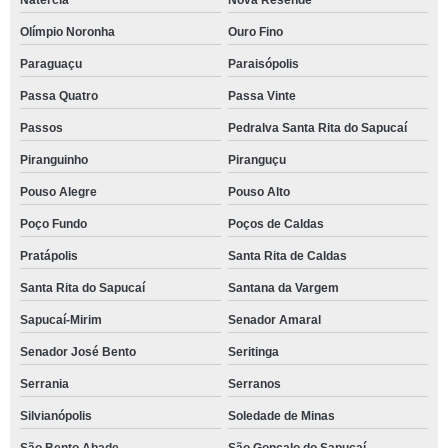
Natércia
Nova Resende
Olímpio Noronha
Ouro Fino
Paraguaçu
Paraisópolis
Passa Quatro
Passa Vinte
Passos
Pedralva Santa Rita do Sapucaí
Piranguinho
Piranguçu
Pouso Alegre
Pouso Alto
Poço Fundo
Poços de Caldas
Pratápolis
Santa Rita de Caldas
Santa Rita do Sapucaí
Santana da Vargem
Sapucaí-Mirim
Senador Amaral
Senador José Bento
Seritinga
Serrania
Serranos
Silvianópolis
Soledade de Minas