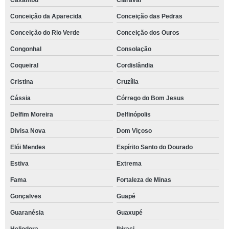
Caxambu
Claraval
Conceição da Aparecida
Conceição das Pedras
Conceição do Rio Verde
Conceição dos Ouros
Congonhal
Consolação
Coqueiral
Cordislândia
Cristina
Cruzília
Cássia
Córrego do Bom Jesus
Delfim Moreira
Delfinópolis
Divisa Nova
Dom Viçoso
Elói Mendes
Espírito Santo do Dourado
Estiva
Extrema
Fama
Fortaleza de Minas
Gonçalves
Guapé
Guaranésia
Guaxupé