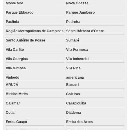
Monte Mor
Nova Odessa
Parque Eldorado
Parque Jambeiro
Paulínia
Pedreira
Região Metropolitana de Campinas
Santa Bárbara d'Oeste
Santo Antônio de Posse
Sumaré
Vila Carlito
Vila Formosa
Vila Georgina
Vila Industrial
Vila Mimosa
Vila Rica
Vinhedo
americana
ARUJÁ
Barueri
Biritiba Mirim
Caieiras
Cajamar
Carapicuíba
Cotia
Diadema
Embu Guaçú
Embu das Artes