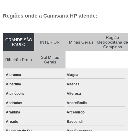
Regiões onde a Camisaria HP atende:
Região
GRANDE SÃO
INTERIOR
Minas Gerais
Metropolitana de
PAULO
Campinas
Sul Minas
Ribeirão Preto
Gerais
Aiuruoca
Alagoa
Albertina
Alfenas
Alpinópolis
Alterosa
Andradas
Andrelândia
Arantina
Arceburgo
Areado
Baependi