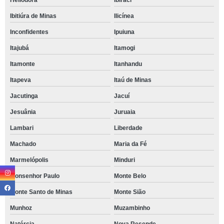
Heliodora
Ibiraci
Ibitiúra de Minas
Ilicínea
Inconfidentes
Ipuiuna
Itajubá
Itamogi
Itamonte
Itanhandu
Itapeva
Itaú de Minas
Jacutinga
Jacuí
Jesuânia
Juruaia
Lambari
Liberdade
Machado
Maria da Fé
Marmelópolis
Minduri
Monsenhor Paulo
Monte Belo
Monte Santo de Minas
Monte Sião
Munhoz
Muzambinho