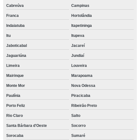
Cabreúva
Campinas
Franca
Hortolândia
Indaiatuba
Itapetininga
Itu
Itupeva
Jaboticabal
Jacareí
Jaguariúna
Jundiaí
Limeira
Louveira
Mairinque
Marapoama
Monte Mor
Nova Odessa
Paulínia
Piracicaba
Porto Feliz
Ribeirão Preto
Rio Claro
Salto
Santa Bárbara d'Oeste
Socorro
Sorocaba
Sumaré