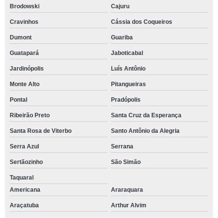
Brodowski
Cajuru
Cravinhos
Cássia dos Coqueiros
Dumont
Guariba
Guatapará
Jaboticabal
Jardinópolis
Luís Antônio
Monte Alto
Pitangueiras
Pontal
Pradópolis
Ribeirão Preto
Santa Cruz da Esperança
Santa Rosa de Viterbo
Santo Antônio da Alegria
Serra Azul
Serrana
Sertãozinho
São Simão
Taquaral
Americana
Araraquara
Araçatuba
Arthur Alvim