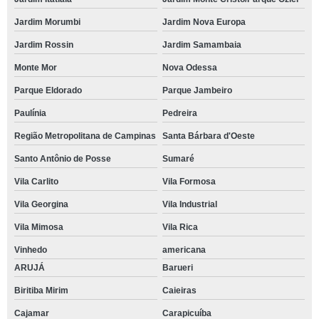
Jardim Morumbi
Jardim Nova Europa
Jardim Rossin
Jardim Samambaia
Monte Mor
Nova Odessa
Parque Eldorado
Parque Jambeiro
Paulínia
Pedreira
Região Metropolitana de Campinas
Santa Bárbara d'Oeste
Santo Antônio de Posse
Sumaré
Vila Carlito
Vila Formosa
Vila Georgina
Vila Industrial
Vila Mimosa
Vila Rica
Vinhedo
americana
ARUJÁ
Barueri
Biritiba Mirim
Caieiras
Cajamar
Carapicuíba