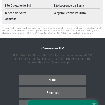
São Caetano do Sul
São Lourenço da Serra
Taboão da Serra
Vargem Grande Paulista
Capitólio
O conteúdo do texto desta página é de direito reservado. Sua reprodução, parcial ou total,
mesmo citando nossos links, é proibida sem a autorização do autor. Crime de violação de
direito autoral – artigo 184 do Código Penal –
Lei 9610/98 - Lei de direitos autorais
.
Camisaria HP
AV. WASHINGTON LUIZ, 381 - Espírito Santo do Pinhal - SP
CEP: 13990-000
(19) 3651-1412
(19) 99983-9963
camisariahppinhal@camisariahp.com.br
Home
Empresa