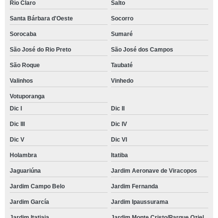
Rio Claro
Salto
Santa Bárbara d'Oeste
Socorro
Sorocaba
Sumaré
São José do Rio Preto
São José dos Campos
São Roque
Taubaté
Valinhos
Vinhedo
Votuporanga
Dic I
Dic II
Dic III
Dic IV
Dic V
Dic VI
Holambra
Itatiba
Jaguariúna
Jardim Aeronave de Viracopos
Jardim Campo Belo
Jardim Fernanda
Jardim García
Jardim Ipaussurama
Jardim Itatiaia
Jardim Monte Cristo/Parque Oziel