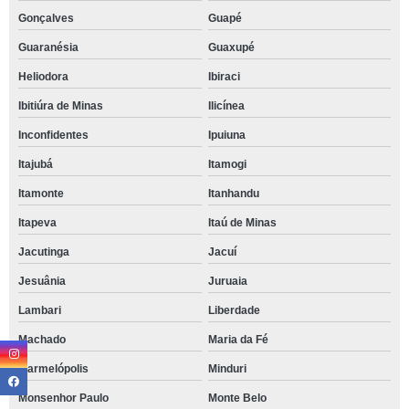
Gonçalves
Guapé
Guaranésia
Guaxupé
Heliodora
Ibiraci
Ibitiúra de Minas
Ilicínea
Inconfidentes
Ipuiuna
Itajubá
Itamogi
Itamonte
Itanhandu
Itapeva
Itaú de Minas
Jacutinga
Jacuí
Jesuânia
Juruaia
Lambari
Liberdade
Machado
Maria da Fé
Marmelópolis
Minduri
Monsenhor Paulo
Monte Belo