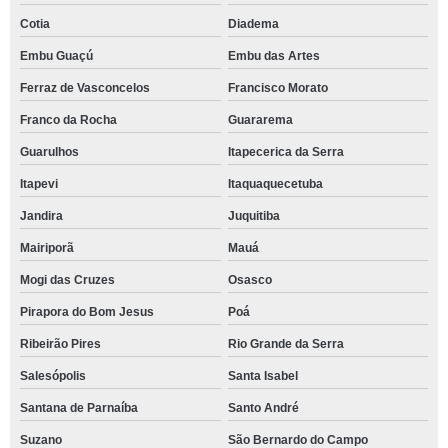
Cotia
Diadema
Embu Guaçú
Embu das Artes
Ferraz de Vasconcelos
Francisco Morato
Franco da Rocha
Guararema
Guarulhos
Itapecerica da Serra
Itapevi
Itaquaquecetuba
Jandira
Juquitiba
Mairiporã
Mauá
Mogi das Cruzes
Osasco
Pirapora do Bom Jesus
Poá
Ribeirão Pires
Rio Grande da Serra
Salesópolis
Santa Isabel
Santana de Parnaíba
Santo André
Suzano
São Bernardo do Campo