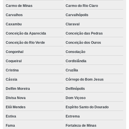
Carmo de Minas
Carmo do Rio Claro
Carvalhos
Carvalhópolis
Caxambu
Claraval
Conceição da Aparecida
Conceição das Pedras
Conceição do Rio Verde
Conceição dos Ouros
Congonhal
Consolação
Coqueiral
Cordislândia
Cristina
Cruzília
Cássia
Córrego do Bom Jesus
Delfim Moreira
Delfinópolis
Divisa Nova
Dom Viçoso
Elói Mendes
Espírito Santo do Dourado
Estiva
Extrema
Fama
Fortaleza de Minas