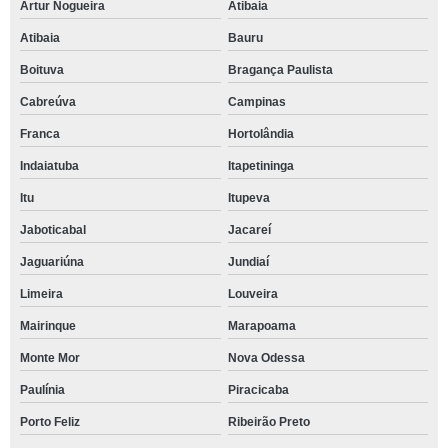
Artur Nogueira
Atibaia
Atibaia
Bauru
Boituva
Bragança Paulista
Cabreúva
Campinas
Franca
Hortolândia
Indaiatuba
Itapetininga
Itu
Itupeva
Jaboticabal
Jacareí
Jaguariúna
Jundiaí
Limeira
Louveira
Mairinque
Marapoama
Monte Mor
Nova Odessa
Paulínia
Piracicaba
Porto Feliz
Ribeirão Preto