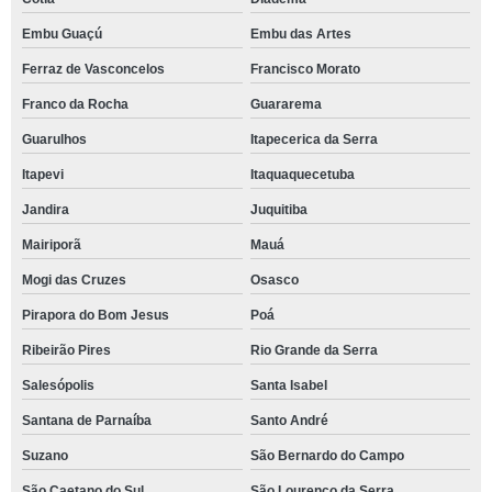
Embu Guaçú
Embu das Artes
Ferraz de Vasconcelos
Francisco Morato
Franco da Rocha
Guararema
Guarulhos
Itapecerica da Serra
Itapevi
Itaquaquecetuba
Jandira
Juquitiba
Mairiporã
Mauá
Mogi das Cruzes
Osasco
Pirapora do Bom Jesus
Poá
Ribeirão Pires
Rio Grande da Serra
Salesópolis
Santa Isabel
Santana de Parnaíba
Santo André
Suzano
São Bernardo do Campo
São Caetano do Sul
São Lourenço da Serra