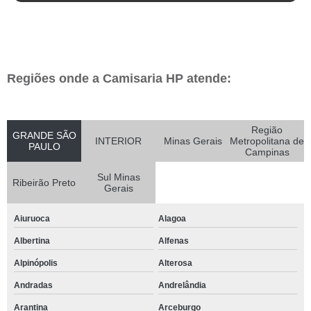
Regiões onde a Camisaria HP atende:
Região
GRANDE SÃO
INTERIOR
Minas Gerais
Metropolitana de
PAULO
Campinas
Sul Minas
Ribeirão Preto
Gerais
Aiuruoca
Alagoa
Albertina
Alfenas
Alpinópolis
Alterosa
Andradas
Andrelândia
Arantina
Arceburgo