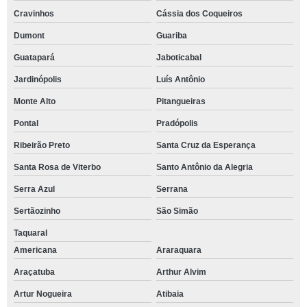
Cravinhos
Cássia dos Coqueiros
Dumont
Guariba
Guatapará
Jaboticabal
Jardinópolis
Luís Antônio
Monte Alto
Pitangueiras
Pontal
Pradópolis
Ribeirão Preto
Santa Cruz da Esperança
Santa Rosa de Viterbo
Santo Antônio da Alegria
Serra Azul
Serrana
Sertãozinho
São Simão
Taquaral
Americana
Araraquara
Araçatuba
Arthur Alvim
Artur Nogueira
Atibaia