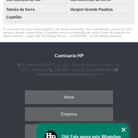
Taboão da Serra
Vargem Grande Paulista
Capitólio
O conteúdo do texto desta página é de direito reservado. Sua reprodução, parcial ou total,
mesmo citando nossos links, é proibida sem a autorização do autor. Crime de violação de
direito autoral – artigo 184 do Código Penal –
Lei 9610/98 - Lei de direitos autorais
.
Camisaria HP
AV. WASHINGTON LUIZ, 381 - Espírito Santo do Pinhal - SP
CEP: 13990-000
(19) 3651-1412
(19) 99983-9963
camisariahppinhal@camisariahp.com.br
Home
Empresa
Missão
Olá! Fale agora pelo WhatsApp