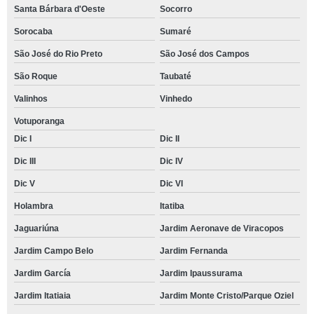
Santa Bárbara d'Oeste
Socorro
Sorocaba
Sumaré
São José do Rio Preto
São José dos Campos
São Roque
Taubaté
Valinhos
Vinhedo
Votuporanga
Dic I
Dic II
Dic III
Dic IV
Dic V
Dic VI
Holambra
Itatiba
Jaguariúna
Jardim Aeronave de Viracopos
Jardim Campo Belo
Jardim Fernanda
Jardim García
Jardim Ipaussurama
Jardim Itatiaia
Jardim Monte Cristo/Parque Oziel