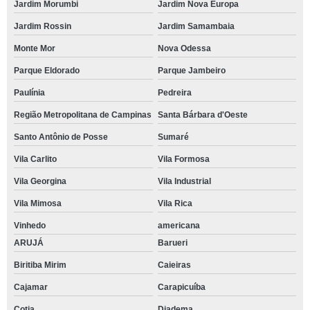
Jardim Morumbi
Jardim Nova Europa
Jardim Rossin
Jardim Samambaia
Monte Mor
Nova Odessa
Parque Eldorado
Parque Jambeiro
Paulínia
Pedreira
Região Metropolitana de Campinas
Santa Bárbara d'Oeste
Santo Antônio de Posse
Sumaré
Vila Carlito
Vila Formosa
Vila Georgina
Vila Industrial
Vila Mimosa
Vila Rica
Vinhedo
americana
ARUJÁ
Barueri
Biritiba Mirim
Caieiras
Cajamar
Carapicuíba
Cotia
Diadema