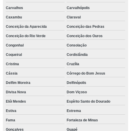
Carvalhos
Carvalhópolis
Caxambu
Claraval
Conceição da Aparecida
Conceição das Pedras
Conceição do Rio Verde
Conceição dos Ouros
Congonhal
Consolação
Coqueiral
Cordislândia
Cristina
Cruzília
Cássia
Córrego do Bom Jesus
Delfim Moreira
Delfinópolis
Divisa Nova
Dom Viçoso
Elói Mendes
Espírito Santo do Dourado
Estiva
Extrema
Fama
Fortaleza de Minas
Gonçalves
Guapé