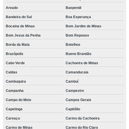
Areado
Baependi
Bandeira do Sul
Boa Esperança
Bocaina de Minas
Bom Jardim de Minas
Bom Jesus da Penha
Bom Repouso
Borda da Mata
Botelhos
Brazópolis
Bueno Brandão
Cabo Verde
Cachoeira de Minas
Caldas
Camanducaia
Cambuquira
Cambuí
Campanha
Campestre
Campo do Meio
Campos Gerais
Capetinga
Capitólio
Careaçu
Carmo da Cachoeira
Carmo de Minas
Carmo do Rio Claro