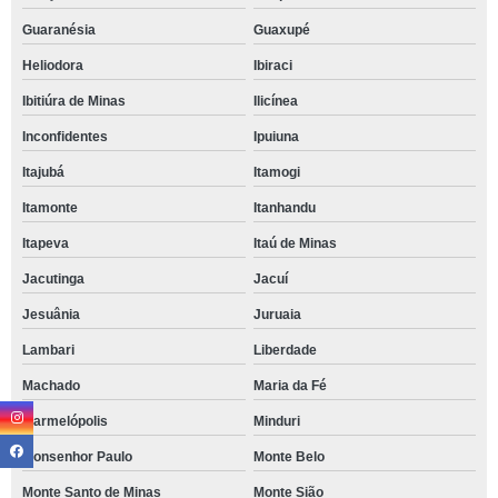
Guaranésia
Guaxupé
Heliodora
Ibiraci
Ibitiúra de Minas
Ilicínea
Inconfidentes
Ipuiuna
Itajubá
Itamogi
Itamonte
Itanhandu
Itapeva
Itaú de Minas
Jacutinga
Jacuí
Jesuânia
Juruaia
Lambari
Liberdade
Machado
Maria da Fé
Marmelópolis
Minduri
Monsenhor Paulo
Monte Belo
Monte Santo de Minas
Monte Sião