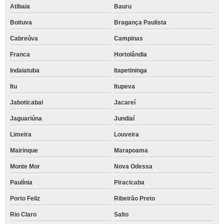
Atibaia
Bauru
Boituva
Bragança Paulista
Cabreúva
Campinas
Franca
Hortolândia
Indaiatuba
Itapetininga
Itu
Itupeva
Jaboticabal
Jacareí
Jaguariúna
Jundiaí
Limeira
Louveira
Mairinque
Marapoama
Monte Mor
Nova Odessa
Paulínia
Piracicaba
Porto Feliz
Ribeirão Preto
Rio Claro
Salto