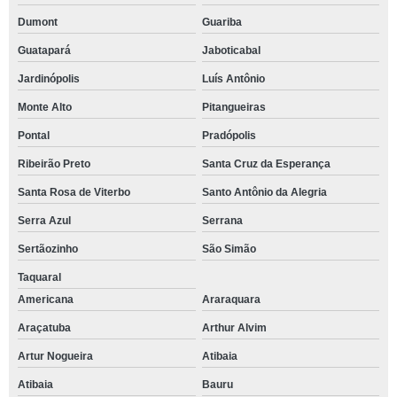
Dumont
Guariba
Guatapará
Jaboticabal
Jardinópolis
Luís Antônio
Monte Alto
Pitangueiras
Pontal
Pradópolis
Ribeirão Preto
Santa Cruz da Esperança
Santa Rosa de Viterbo
Santo Antônio da Alegria
Serra Azul
Serrana
Sertãozinho
São Simão
Taquaral
Americana
Araraquara
Araçatuba
Arthur Alvim
Artur Nogueira
Atibaia
Atibaia
Bauru