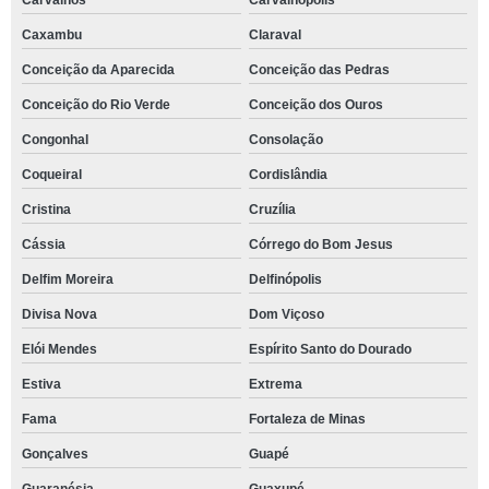
Carvalhos
Carvalhópolis
Caxambu
Claraval
Conceição da Aparecida
Conceição das Pedras
Conceição do Rio Verde
Conceição dos Ouros
Congonhal
Consolação
Coqueiral
Cordislândia
Cristina
Cruzília
Cássia
Córrego do Bom Jesus
Delfim Moreira
Delfinópolis
Divisa Nova
Dom Viçoso
Elói Mendes
Espírito Santo do Dourado
Estiva
Extrema
Fama
Fortaleza de Minas
Gonçalves
Guapé