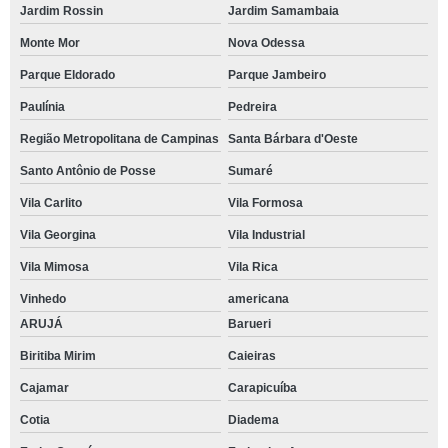
Jardim Rossin
Jardim Samambaia
Monte Mor
Nova Odessa
Parque Eldorado
Parque Jambeiro
Paulínia
Pedreira
Região Metropolitana de Campinas
Santa Bárbara d'Oeste
Santo Antônio de Posse
Sumaré
Vila Carlito
Vila Formosa
Vila Georgina
Vila Industrial
Vila Mimosa
Vila Rica
Vinhedo
americana
ARUJÁ
Barueri
Biritiba Mirim
Caieiras
Cajamar
Carapicuíba
Cotia
Diadema