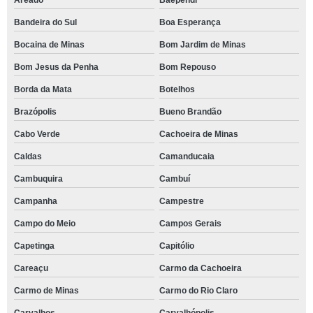
Areado
Baependi
Bandeira do Sul
Boa Esperança
Bocaina de Minas
Bom Jardim de Minas
Bom Jesus da Penha
Bom Repouso
Borda da Mata
Botelhos
Brazópolis
Bueno Brandão
Cabo Verde
Cachoeira de Minas
Caldas
Camanducaia
Cambuquira
Cambuí
Campanha
Campestre
Campo do Meio
Campos Gerais
Capetinga
Capitólio
Careaçu
Carmo da Cachoeira
Carmo de Minas
Carmo do Rio Claro