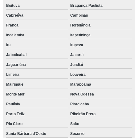
Boituva
Bragança Paulista
Cabreúva
Campinas
Franca
Hortolândia
Indaiatuba
Itapetininga
Itu
Itupeva
Jaboticabal
Jacareí
Jaguariúna
Jundiaí
Limeira
Louveira
Mairinque
Marapoama
Monte Mor
Nova Odessa
Paulínia
Piracicaba
Porto Feliz
Ribeirão Preto
Rio Claro
Salto
Santa Bárbara d'Oeste
Socorro