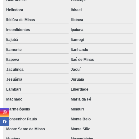
Guaranésia
Guaxupé
Heliodora
Ibiraci
Ibitiúra de Minas
Ilicínea
Inconfidentes
Ipuiuna
Itajubá
Itamogi
Itamonte
Itanhandu
Itapeva
Itaú de Minas
Jacutinga
Jacuí
Jesuânia
Juruaia
Lambari
Liberdade
Machado
Maria da Fé
Marmelópolis
Minduri
Monsenhor Paulo
Monte Belo
Monte Santo de Minas
Monte Sião