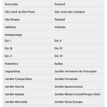
Sorocaba
Sumaré
São José do Rio Preto
São José dos Campos
São Roque
Taubaté
Valinhos
Vinhedo
Votuporanga
Dic I
Dic II
Dic III
Dic IV
Dic V
Dic VI
Holambra
Itatiba
Jaguariúna
Jardim Aeronave de Viracopos
Jardim Campo Belo
Jardim Fernanda
Jardim García
Jardim Ipaussurama
Jardim Itatiaia
Jardim Monte Cristo/Parque Oziel
Jardim Morumbi
Jardim Nova Europa