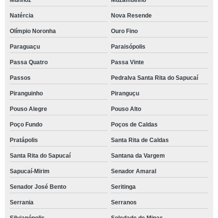
Munhoz
Muzambinho
Natércia
Nova Resende
Olímpio Noronha
Ouro Fino
Paraguaçu
Paraisópolis
Passa Quatro
Passa Vinte
Passos
Pedralva Santa Rita do Sapucaí
Piranguinho
Piranguçu
Pouso Alegre
Pouso Alto
Poço Fundo
Poços de Caldas
Pratápolis
Santa Rita de Caldas
Santa Rita do Sapucaí
Santana da Vargem
Sapucaí-Mirim
Senador Amaral
Senador José Bento
Seritinga
Serrania
Serranos