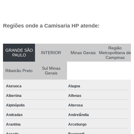
Regiões onde a Camisaria HP atende:
Região
GRANDE SÃO
INTERIOR
Minas Gerais
Metropolitana de
PAULO
Campinas
Sul Minas
Ribeirão Preto
Gerais
Aiuruoca
Alagoa
Albertina
Alfenas
Alpinópolis
Alterosa
Andradas
Andrelândia
Arantina
Arceburgo