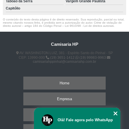
Taboão da Serra
Vargem Grande Paulista
Capitólio
O conteúdo do texto desta página é de direito reservado. Sua reprodução, parcial ou total,
mesmo citando nossos links, é proibida sem a autorização do autor. Crime de violação de
direito autoral – artigo 184 do Código Penal –
Lei 9610/98 - Lei de direitos autorais
.
Camisaria HP
AV. WASHINGTON LUIZ, 381 - Espírito Santo do Pinhal - SP
CEP: 13990-000
(19) 3651-1412
(19) 99983-9963
camisariahppinhal@camisariahp.com.br
Home
Empresa
Missão
Olá! Fale agora pelo WhatsApp