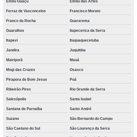
Embu Guaçú
Embu das Artes
Ferraz de Vasconcelos
Francisco Morato
Franco da Rocha
Guararema
Guarulhos
Itapecerica da Serra
Itapevi
Itaquaquecetuba
Jandira
Juquitiba
Mairiporã
Mauá
Mogi das Cruzes
Osasco
Pirapora do Bom Jesus
Poá
Ribeirão Pires
Rio Grande da Serra
Salesópolis
Santa Isabel
Santana de Parnaíba
Santo André
Suzano
São Bernardo do Campo
São Caetano do Sul
São Lourenço da Serra