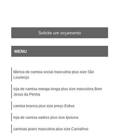
Fit Masculina
Camisa Slim Masculina
sculina Plus Size
Camisa Jeans Plus Size
Camisa Plus Size
Camisa Preta Plus Size
Solicite um orçamento
Camisa Social Masculina Plus Size
isa Social Plus Size Masculina
MENU
Xadrez Plus Size
Camisa Individual Slim Fit
isa Masculina Slim Fit
Camisa Polo Slim Fit
fábrica de camisa social masculina plus size São
amisa Social Masculina Manga Longa Slim Fit
Lourenço
ocial Slim Fit
Camisa Social Slim Fit Luxo
loja de camisa manga longa plus size masculina Bom
Jesus da Penha
per Slim Fit
Camisa Branca Masculina Slim
camisa branca plus size preço Estiva
Camisa de Linho Masculina Slim Fit
a
Camisa Masculina Slim
loja de camisa xadrez plus size Ipuiuna
nga
Camisa Slim Branca Masculina
camisas jeans masculina plus size Carvalhos