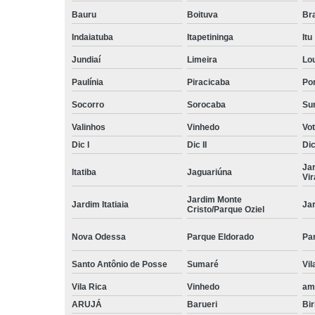
Bauru
Boituva
Br
Indaiatuba
Itapetininga
Itu
Jundiaí
Limeira
Lo
Paulínia
Piracicaba
Por
Socorro
Sorocaba
Su
Valinhos
Vinhedo
Vo
Dic I
Dic II
Dic 
Ja
Itatiba
Jaguariúna
Vi
Jardim Monte
Jardim Itatiaia
Ja
Cristo/Parque Oziel
Nova Odessa
Parque Eldorado
Pa
Santo Antônio de Posse
Sumaré
Vil
Vila Rica
Vinhedo
am
ARUJÁ
Barueri
Bir