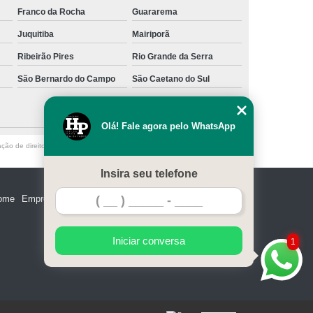
Franco da Rocha
Guararema
Juquitiba
Mairiporã
Ribeirão Pires
Rio Grande da Serra
São Bernardo do Campo
São Caetano do Sul
Olá! Fale agora pelo WhatsApp
ação de direito autoral – artigo 184 do Código Penal –
Lei 9610/98 - Lei de
Insira seu telefone
ome
Empresa
Missão
Serviços
Contato
Mapa do site
Iniciar conversa
1