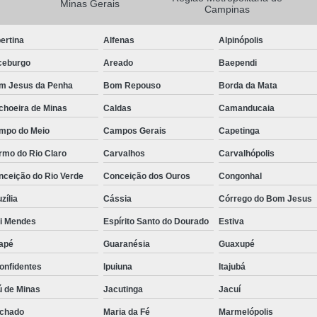
Minas Gerais
Campinas
Camisa Masculina Manga Longa Social
ertina
Alfenas
Alpinópolis
Camisa Social de Manga Longa
ceburgo
Areado
Baependi
Camisa Social Manga Longa Masculin
m Jesus da Penha
Bom Repouso
Borda da Mata
Camisa Social Masculina Manga Longa Lisa
choeira de Minas
Caldas
Camanducaia
Camisa Social Preta Manga Longa
mpo do Meio
Campos Gerais
Capetinga
Camisa Masculina Social
Ca
rmo do Rio Claro
Carvalhos
Carvalhópolis
Camisa Social Estampada Masculin
nceição do Rio Verde
Conceição dos Ouros
Congonhal
Camisa Social Masculina
Ca
zília
Cássia
Córrego do Bom Jesus
Camisa Social Masculina Estampada
ói Mendes
Espírito Santo do Dourado
Estiva
Camisa Social Masculina Preta
apé
Guaranésia
Guaxupé
Camisa Social Preta Masculina
Camis
onfidentes
Ipuiuna
Itajubá
Camisa Masculina Social Preço
Ca
ú de Minas
Jacutinga
Jacuí
Camisa Social Estampada Masculina Preç
chado
Maria da Fé
Marmelópolis