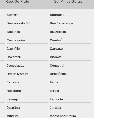
Ribeirão Preto
Sul Minas Gerais
Camisa Masculina Social Manga Longa
Alterosa
Andradas
Camisa Social Manga Longa
Bandeira do Sul
Boa Esperança
a
Camisa Social Manga Longa Preta
Botelhos
Brazópolis
Camisa Social Masculina Preta Manga Longa
Cambuquira
Cambuí
Camisa a Rigor Social Masculina
Capitólio
Careaçu
misa Social Branca Masculina
Caxambu
Claraval
a
Camisa Social Jeans Masculina
Consolação
Coqueiral
misa Social Masculina a Rigor
Delfim Moreira
Delfinópolis
Camisa Social Masculina Manga Curta
Extrema
Fama
Camisa Social Masculina Slim
Heliodora
Ibiraci
a Manga Longa Social Masculina Preço
Itamogi
Itamonte
misa Social Branca Masculina Preço
Jesuânia
Juruaia
o
Camisa Social Jeans Masculina Preço
Minduri
Monsenhor Paulo