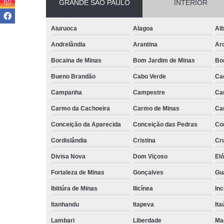
GRANDE SÃO PAULO
INTERIOR
Aiuruoca
Alagoa
Alb
Andrelândia
Arantina
Ar
Bocaina de Minas
Bom Jardim de Minas
Bo
Bueno Brandão
Cabo Verde
Ca
Campanha
Campestre
Ca
Carmo da Cachoeira
Carmo de Minas
Ca
Conceição da Aparecida
Conceição das Pedras
Co
Cordislândia
Cristina
Cru
Divisa Nova
Dom Viçoso
El
Fortaleza de Minas
Gonçalves
Gu
Ibitiúra de Minas
Ilicínea
Inc
Itanhandu
Itapeva
Ita
Lambari
Liberdade
Ma