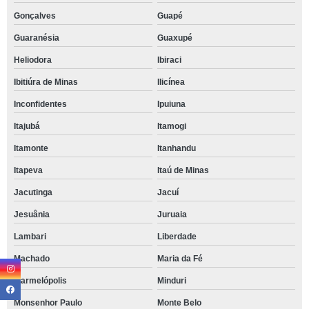
Gonçalves
Guapé
Guaranésia
Guaxupé
Heliodora
Ibiraci
Ibitiúra de Minas
Ilicínea
Inconfidentes
Ipuiuna
Itajubá
Itamogi
Itamonte
Itanhandu
Itapeva
Itaú de Minas
Jacutinga
Jacuí
Jesuânia
Juruaia
Lambari
Liberdade
Machado
Maria da Fé
Marmelópolis
Minduri
Monsenhor Paulo
Monte Belo