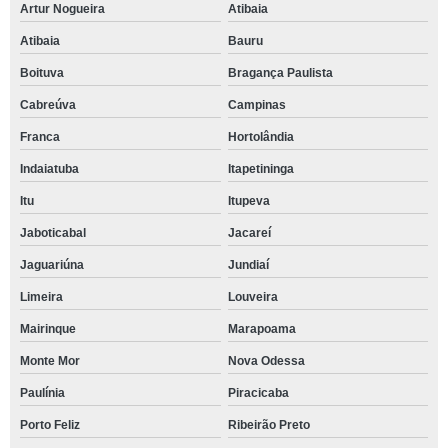
Artur Nogueira
Atibaia
Atibaia
Bauru
Boituva
Bragança Paulista
Cabreúva
Campinas
Franca
Hortolândia
Indaiatuba
Itapetininga
Itu
Itupeva
Jaboticabal
Jacareí
Jaguariúna
Jundiaí
Limeira
Louveira
Mairinque
Marapoama
Monte Mor
Nova Odessa
Paulínia
Piracicaba
Porto Feliz
Ribeirão Preto