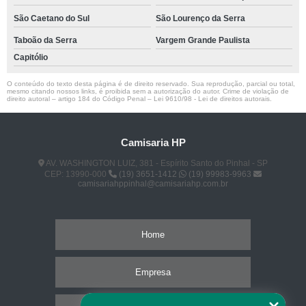
São Caetano do Sul
São Lourenço da Serra
Taboão da Serra
Vargem Grande Paulista
Capitólio
O conteúdo do texto desta página é de direito reservado. Sua reprodução, parcial ou total,
mesmo citando nossos links, é proibida sem a autorização do autor. Crime de violação de
direito autoral – artigo 184 do Código Penal –
Lei 9610/98 - Lei de direitos autorais
.
Camisaria HP
AV. WASHINGTON LUIZ, 381 - Espírito Santo do Pinhal - SP
CEP: 13990-000
(19) 3651-1412
(19) 99983-9963
camisariahppinhal@camisariahp.com.br
Home
Empresa