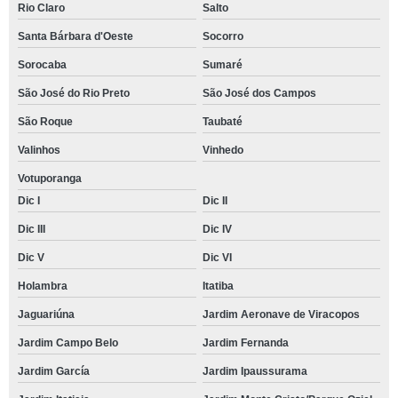
Rio Claro
Salto
Santa Bárbara d'Oeste
Socorro
Sorocaba
Sumaré
São José do Rio Preto
São José dos Campos
São Roque
Taubaté
Valinhos
Vinhedo
Votuporanga
Dic I
Dic II
Dic III
Dic IV
Dic V
Dic VI
Holambra
Itatiba
Jaguariúna
Jardim Aeronave de Viracopos
Jardim Campo Belo
Jardim Fernanda
Jardim García
Jardim Ipaussurama