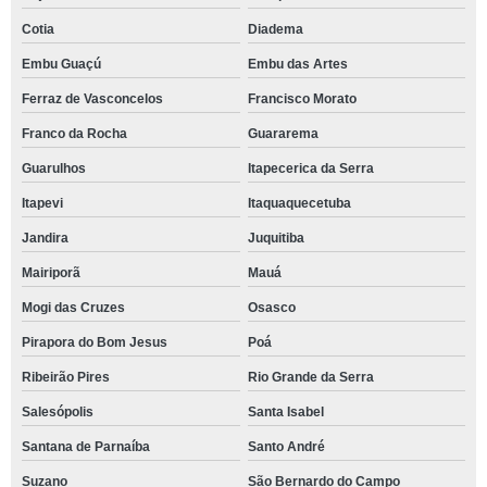
Cotia
Diadema
Embu Guaçú
Embu das Artes
Ferraz de Vasconcelos
Francisco Morato
Franco da Rocha
Guararema
Guarulhos
Itapecerica da Serra
Itapevi
Itaquaquecetuba
Jandira
Juquitiba
Mairiporã
Mauá
Mogi das Cruzes
Osasco
Pirapora do Bom Jesus
Poá
Ribeirão Pires
Rio Grande da Serra
Salesópolis
Santa Isabel
Santana de Parnaíba
Santo André
Suzano
São Bernardo do Campo