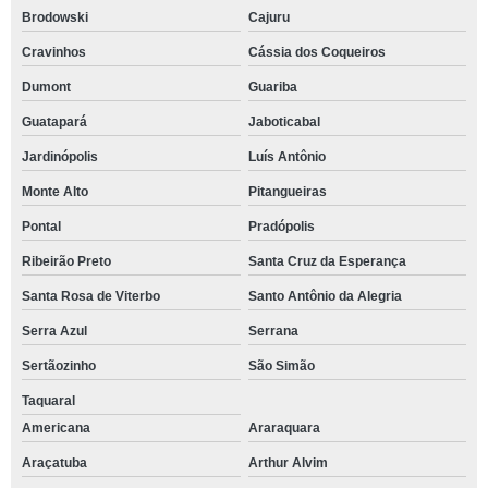
Brodowski
Cajuru
Cravinhos
Cássia dos Coqueiros
Dumont
Guariba
Guatapará
Jaboticabal
Jardinópolis
Luís Antônio
Monte Alto
Pitangueiras
Pontal
Pradópolis
Ribeirão Preto
Santa Cruz da Esperança
Santa Rosa de Viterbo
Santo Antônio da Alegria
Serra Azul
Serrana
Sertãozinho
São Simão
Taquaral
Americana
Araraquara
Araçatuba
Arthur Alvim