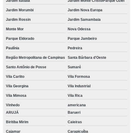
Jardim Itatiaia
Jardim Monte Cristo/Parque Oziel
Jardim Morumbi
Jardim Nova Europa
Jardim Rossin
Jardim Samambaia
Monte Mor
Nova Odessa
Parque Eldorado
Parque Jambeiro
Paulínia
Pedreira
Região Metropolitana de Campinas
Santa Bárbara d'Oeste
Santo Antônio de Posse
Sumaré
Vila Carlito
Vila Formosa
Vila Georgina
Vila Industrial
Vila Mimosa
Vila Rica
Vinhedo
americana
ARUJÁ
Barueri
Biritiba Mirim
Caieiras
Cajamar
Carapicuíba