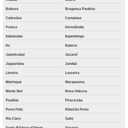
Boituva
Bragança Paulista
Cabreúva
Campinas
Franca
Hortolândia
Indaiatuba
Itapetininga
Itu
Itupeva
Jaboticabal
Jacareí
Jaguariúna
Jundiaí
Limeira
Louveira
Mairinque
Marapoama
Monte Mor
Nova Odessa
Paulínia
Piracicaba
Porto Feliz
Ribeirão Preto
Rio Claro
Salto
Santa Bárbara d'Oeste
Socorro