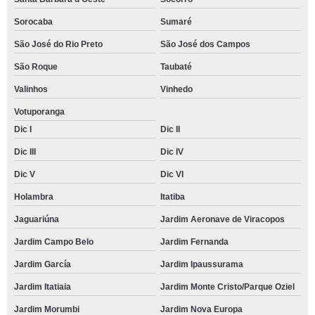
Sorocaba
Sumaré
São José do Rio Preto
São José dos Campos
São Roque
Taubaté
Valinhos
Vinhedo
Votuporanga
Dic I
Dic II
Dic III
Dic IV
Dic V
Dic VI
Holambra
Itatiba
Jaguariúna
Jardim Aeronave de Viracopos
Jardim Campo Belo
Jardim Fernanda
Jardim García
Jardim Ipaussurama
Jardim Itatiaia
Jardim Monte Cristo/Parque Oziel
Jardim Morumbi
Jardim Nova Europa