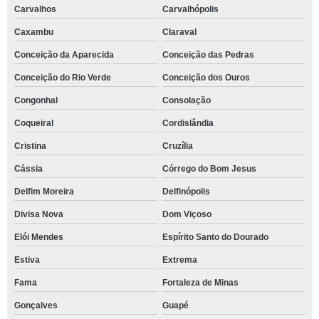
Carvalhos
Carvalhópolis
Caxambu
Claraval
Conceição da Aparecida
Conceição das Pedras
Conceição do Rio Verde
Conceição dos Ouros
Congonhal
Consolação
Coqueiral
Cordislândia
Cristina
Cruzília
Cássia
Córrego do Bom Jesus
Delfim Moreira
Delfinópolis
Divisa Nova
Dom Viçoso
Elói Mendes
Espírito Santo do Dourado
Estiva
Extrema
Fama
Fortaleza de Minas
Gonçalves
Guapé