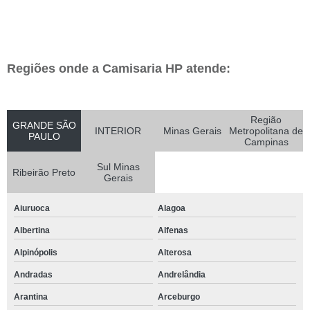
Regiões onde a Camisaria HP atende:
Região
GRANDE SÃO
INTERIOR
Minas Gerais
Metropolitana de
PAULO
Campinas
Sul Minas
Ribeirão Preto
Gerais
Aiuruoca
Alagoa
Albertina
Alfenas
Alpinópolis
Alterosa
Andradas
Andrelândia
Arantina
Arceburgo