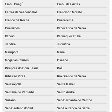
Embu Guaçú
Embu das Artes
Ferraz de Vasconcelos
Francisco Morato
Franco da Rocha
Guararema
Guarulhos
Itapecerica da Serra
Itapevi
Itaquaquecetuba
Jandira
Juquitiba
Mairiporã
Mauá
Mogi das Cruzes
Osasco
Pirapora do Bom Jesus
Poá
Ribeirão Pires
Rio Grande da Serra
Salesópolis
Santa Isabel
Santana de Parnaíba
Santo André
Suzano
São Bernardo do Campo
São Caetano do Sul
São Lourenço da Serra