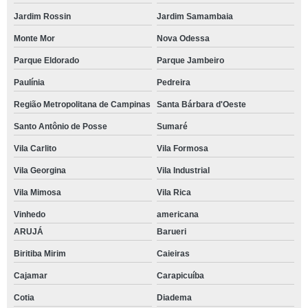
Jardim Rossin
Jardim Samambaia
Monte Mor
Nova Odessa
Parque Eldorado
Parque Jambeiro
Paulínia
Pedreira
Região Metropolitana de Campinas
Santa Bárbara d'Oeste
Santo Antônio de Posse
Sumaré
Vila Carlito
Vila Formosa
Vila Georgina
Vila Industrial
Vila Mimosa
Vila Rica
Vinhedo
americana
ARUJÁ
Barueri
Biritiba Mirim
Caieiras
Cajamar
Carapicuíba
Cotia
Diadema