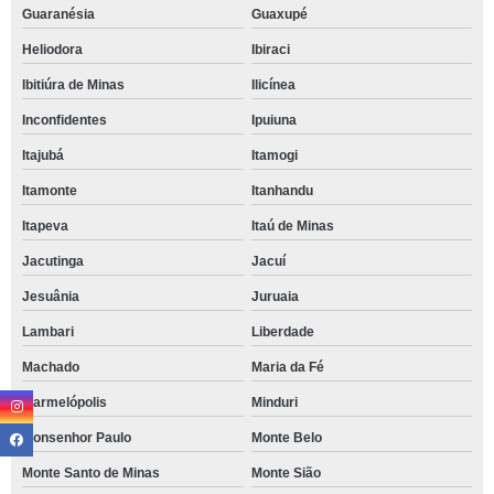
Guaranésia
Guaxupé
Heliodora
Ibiraci
Ibitiúra de Minas
Ilicínea
Inconfidentes
Ipuiuna
Itajubá
Itamogi
Itamonte
Itanhandu
Itapeva
Itaú de Minas
Jacutinga
Jacuí
Jesuânia
Juruaia
Lambari
Liberdade
Machado
Maria da Fé
Marmelópolis
Minduri
Monsenhor Paulo
Monte Belo
Monte Santo de Minas
Monte Sião