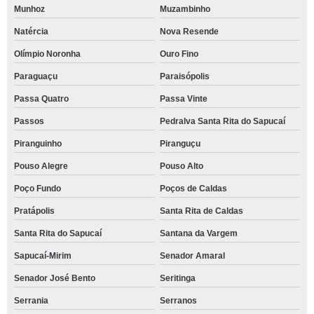
Munhoz
Muzambinho
Natércia
Nova Resende
Olímpio Noronha
Ouro Fino
Paraguaçu
Paraisópolis
Passa Quatro
Passa Vinte
Passos
Pedralva Santa Rita do Sapucaí
Piranguinho
Piranguçu
Pouso Alegre
Pouso Alto
Poço Fundo
Poços de Caldas
Pratápolis
Santa Rita de Caldas
Santa Rita do Sapucaí
Santana da Vargem
Sapucaí-Mirim
Senador Amaral
Senador José Bento
Seritinga
Serrania
Serranos