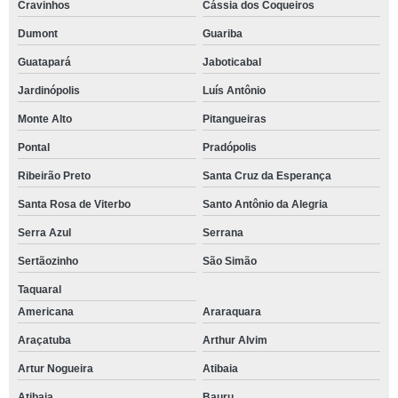
Cravinhos
Cássia dos Coqueiros
Dumont
Guariba
Guatapará
Jaboticabal
Jardinópolis
Luís Antônio
Monte Alto
Pitangueiras
Pontal
Pradópolis
Ribeirão Preto
Santa Cruz da Esperança
Santa Rosa de Viterbo
Santo Antônio da Alegria
Serra Azul
Serrana
Sertãozinho
São Simão
Taquaral
Americana
Araraquara
Araçatuba
Arthur Alvim
Artur Nogueira
Atibaia
Atibaia
Bauru