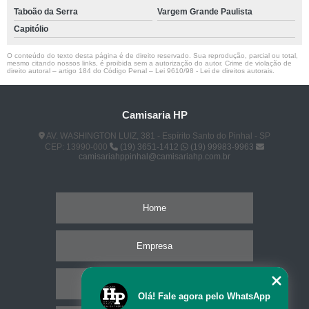
Taboão da Serra
Vargem Grande Paulista
Capitólio
O conteúdo do texto desta página é de direito reservado. Sua reprodução, parcial ou total,
mesmo citando nossos links, é proibida sem a autorização do autor. Crime de violação de
direito autoral – artigo 184 do Código Penal –
Lei 9610/98 - Lei de direitos autorais
.
Camisaria HP
AV. WASHINGTON LUIZ, 381 - Espírito Santo do Pinhal - SP
CEP: 13990-000
(19) 3651-1412
(19) 99983-9963
camisariahppinhal@camisariahp.com.br
Home
Empresa
Missão
Olá! Fale agora pelo WhatsApp