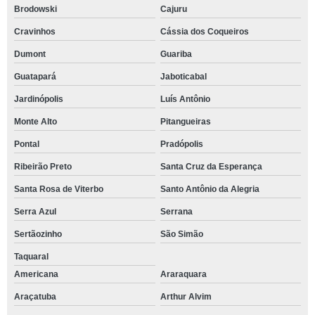
Brodowski
Cajuru
Cravinhos
Cássia dos Coqueiros
Dumont
Guariba
Guatapará
Jaboticabal
Jardinópolis
Luís Antônio
Monte Alto
Pitangueiras
Pontal
Pradópolis
Ribeirão Preto
Santa Cruz da Esperança
Santa Rosa de Viterbo
Santo Antônio da Alegria
Serra Azul
Serrana
Sertãozinho
São Simão
Taquaral
Americana
Araraquara
Araçatuba
Arthur Alvim