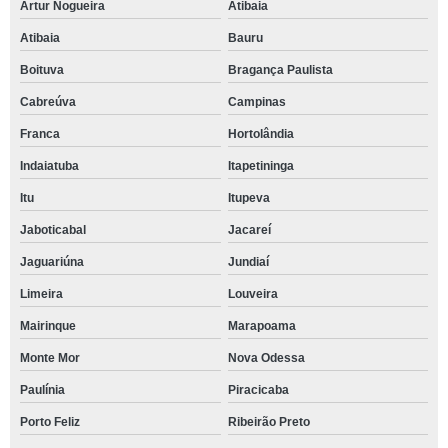
Artur Nogueira
Atibaia
Atibaia
Bauru
Boituva
Bragança Paulista
Cabreúva
Campinas
Franca
Hortolândia
Indaiatuba
Itapetininga
Itu
Itupeva
Jaboticabal
Jacareí
Jaguariúna
Jundiaí
Limeira
Louveira
Mairinque
Marapoama
Monte Mor
Nova Odessa
Paulínia
Piracicaba
Porto Feliz
Ribeirão Preto