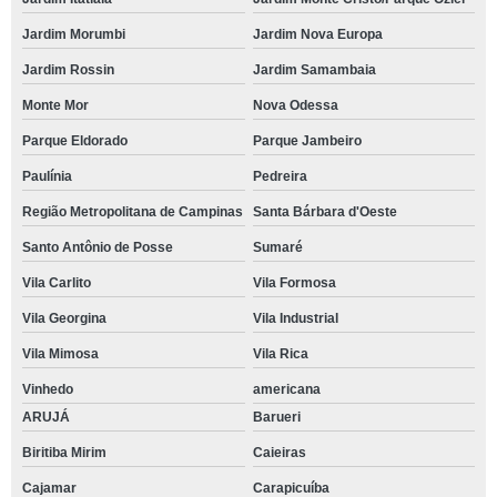
Jardim Morumbi
Jardim Nova Europa
Jardim Rossin
Jardim Samambaia
Monte Mor
Nova Odessa
Parque Eldorado
Parque Jambeiro
Paulínia
Pedreira
Região Metropolitana de Campinas
Santa Bárbara d'Oeste
Santo Antônio de Posse
Sumaré
Vila Carlito
Vila Formosa
Vila Georgina
Vila Industrial
Vila Mimosa
Vila Rica
Vinhedo
americana
ARUJÁ
Barueri
Biritiba Mirim
Caieiras
Cajamar
Carapicuíba