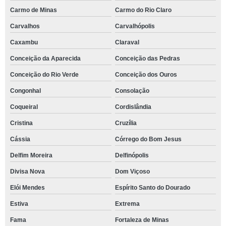
Carmo de Minas
Carmo do Rio Claro
Carvalhos
Carvalhópolis
Caxambu
Claraval
Conceição da Aparecida
Conceição das Pedras
Conceição do Rio Verde
Conceição dos Ouros
Congonhal
Consolação
Coqueiral
Cordislândia
Cristina
Cruzília
Cássia
Córrego do Bom Jesus
Delfim Moreira
Delfinópolis
Divisa Nova
Dom Viçoso
Elói Mendes
Espírito Santo do Dourado
Estiva
Extrema
Fama
Fortaleza de Minas