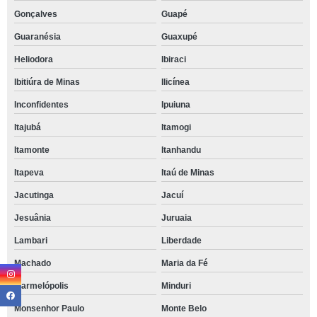
Gonçalves
Guapé
Guaranésia
Guaxupé
Heliodora
Ibiraci
Ibitiúra de Minas
Ilicínea
Inconfidentes
Ipuiuna
Itajubá
Itamogi
Itamonte
Itanhandu
Itapeva
Itaú de Minas
Jacutinga
Jacuí
Jesuânia
Juruaia
Lambari
Liberdade
Machado
Maria da Fé
Marmelópolis
Minduri
Monsenhor Paulo
Monte Belo