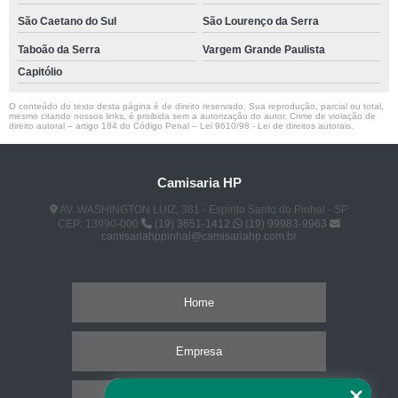
São Caetano do Sul
São Lourenço da Serra
Taboão da Serra
Vargem Grande Paulista
Capitólio
O conteúdo do texto desta página é de direito reservado. Sua reprodução, parcial ou total,
mesmo citando nossos links, é proibida sem a autorização do autor. Crime de violação de
direito autoral – artigo 184 do Código Penal –
Lei 9610/98 - Lei de direitos autorais
.
Camisaria HP
AV. WASHINGTON LUIZ, 381 - Espírito Santo do Pinhal - SP
CEP: 13990-000
(19) 3651-1412
(19) 99983-9963
camisariahppinhal@camisariahp.com.br
Home
Empresa