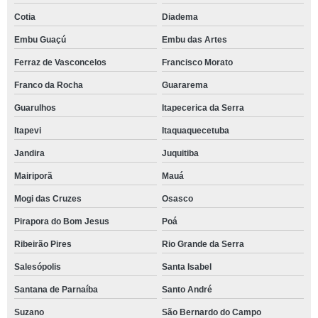
Cotia
Diadema
Embu Guaçú
Embu das Artes
Ferraz de Vasconcelos
Francisco Morato
Franco da Rocha
Guararema
Guarulhos
Itapecerica da Serra
Itapevi
Itaquaquecetuba
Jandira
Juquitiba
Mairiporã
Mauá
Mogi das Cruzes
Osasco
Pirapora do Bom Jesus
Poá
Ribeirão Pires
Rio Grande da Serra
Salesópolis
Santa Isabel
Santana de Parnaíba
Santo André
Suzano
São Bernardo do Campo