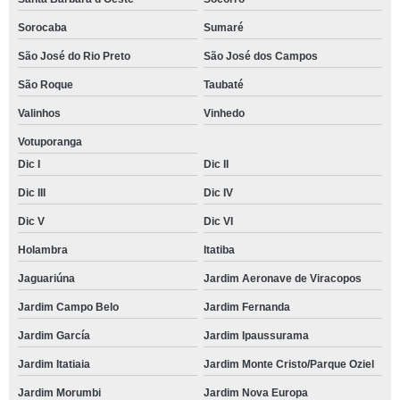
Sorocaba
Sumaré
São José do Rio Preto
São José dos Campos
São Roque
Taubaté
Valinhos
Vinhedo
Votuporanga
Dic I
Dic II
Dic III
Dic IV
Dic V
Dic VI
Holambra
Itatiba
Jaguariúna
Jardim Aeronave de Viracopos
Jardim Campo Belo
Jardim Fernanda
Jardim García
Jardim Ipaussurama
Jardim Itatiaia
Jardim Monte Cristo/Parque Oziel
Jardim Morumbi
Jardim Nova Europa