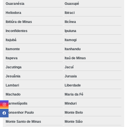
Guaranésia
Guaxupé
Heliodora
Ibiraci
Ibitiúra de Minas
Ilicínea
Inconfidentes
Ipuiuna
Itajubá
Itamogi
Itamonte
Itanhandu
Itapeva
Itaú de Minas
Jacutinga
Jacuí
Jesuânia
Juruaia
Lambari
Liberdade
Machado
Maria da Fé
Marmelópolis
Minduri
Monsenhor Paulo
Monte Belo
Monte Santo de Minas
Monte Sião