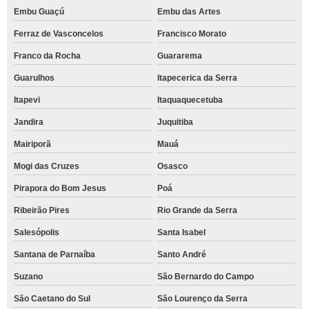
Embu Guaçú
Embu das Artes
Ferraz de Vasconcelos
Francisco Morato
Franco da Rocha
Guararema
Guarulhos
Itapecerica da Serra
Itapevi
Itaquaquecetuba
Jandira
Juquitiba
Mairiporã
Mauá
Mogi das Cruzes
Osasco
Pirapora do Bom Jesus
Poá
Ribeirão Pires
Rio Grande da Serra
Salesópolis
Santa Isabel
Santana de Parnaíba
Santo André
Suzano
São Bernardo do Campo
São Caetano do Sul
São Lourenço da Serra