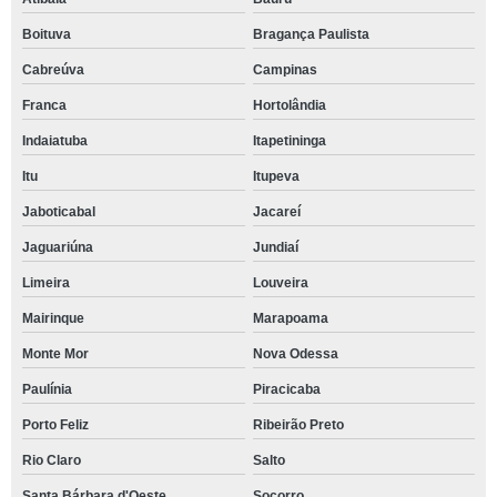
Boituva
Bragança Paulista
Cabreúva
Campinas
Franca
Hortolândia
Indaiatuba
Itapetininga
Itu
Itupeva
Jaboticabal
Jacareí
Jaguariúna
Jundiaí
Limeira
Louveira
Mairinque
Marapoama
Monte Mor
Nova Odessa
Paulínia
Piracicaba
Porto Feliz
Ribeirão Preto
Rio Claro
Salto
Santa Bárbara d'Oeste
Socorro