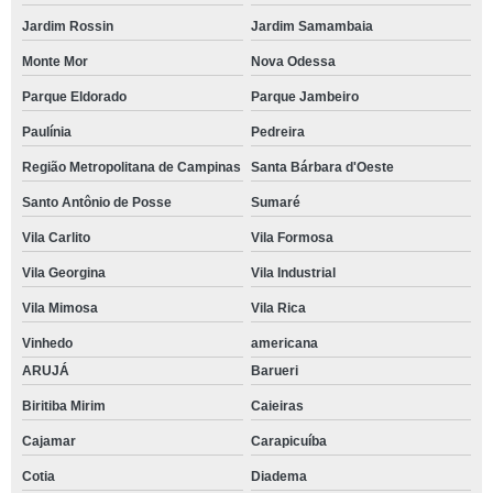
Jardim Rossin
Jardim Samambaia
Monte Mor
Nova Odessa
Parque Eldorado
Parque Jambeiro
Paulínia
Pedreira
Região Metropolitana de Campinas
Santa Bárbara d'Oeste
Santo Antônio de Posse
Sumaré
Vila Carlito
Vila Formosa
Vila Georgina
Vila Industrial
Vila Mimosa
Vila Rica
Vinhedo
americana
ARUJÁ
Barueri
Biritiba Mirim
Caieiras
Cajamar
Carapicuíba
Cotia
Diadema