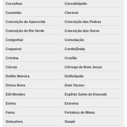
Carvalhos
Carvalhópolis
Caxambu
Claraval
Conceição da Aparecida
Conceição das Pedras
Conceição do Rio Verde
Conceição dos Ouros
Congonhal
Consolação
Coqueiral
Cordislândia
Cristina
Cruzília
Cássia
Córrego do Bom Jesus
Delfim Moreira
Delfinópolis
Divisa Nova
Dom Viçoso
Elói Mendes
Espírito Santo do Dourado
Estiva
Extrema
Fama
Fortaleza de Minas
Gonçalves
Guapé