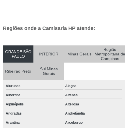
Regiões onde a Camisaria HP atende:
Região
GRANDE SÃO
INTERIOR
Minas Gerais
Metropolitana de
PAULO
Campinas
Sul Minas
Ribeirão Preto
Gerais
Aiuruoca
Alagoa
Albertina
Alfenas
Alpinópolis
Alterosa
Andradas
Andrelândia
Arantina
Arceburgo