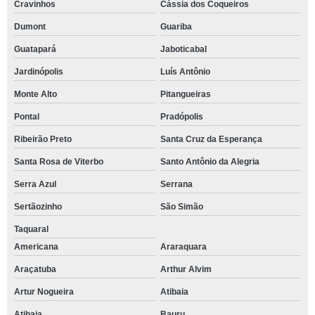
Cravinhos
Cássia dos Coqueiros
Dumont
Guariba
Guatapará
Jaboticabal
Jardinópolis
Luís Antônio
Monte Alto
Pitangueiras
Pontal
Pradópolis
Ribeirão Preto
Santa Cruz da Esperança
Santa Rosa de Viterbo
Santo Antônio da Alegria
Serra Azul
Serrana
Sertãozinho
São Simão
Taquaral
Americana
Araraquara
Araçatuba
Arthur Alvim
Artur Nogueira
Atibaia
Atibaia
Bauru