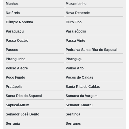
Munhoz
Muzambinho
Natércia
Nova Resende
Olímpio Noronha
Ouro Fino
Paraguaçu
Paraisópolis
Passa Quatro
Passa Vinte
Passos
Pedralva Santa Rita do Sapucaí
Piranguinho
Piranguçu
Pouso Alegre
Pouso Alto
Poço Fundo
Poços de Caldas
Pratápolis
Santa Rita de Caldas
Santa Rita do Sapucaí
Santana da Vargem
Sapucaí-Mirim
Senador Amaral
Senador José Bento
Seritinga
Serrania
Serranos