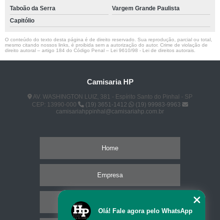
Taboão da Serra
Vargem Grande Paulista
Capitólio
O conteúdo do texto desta página é de direito reservado. Sua reprodução, parcial ou total,
mesmo citando nossos links, é proibida sem a autorização do autor. Crime de violação de
direito autoral – artigo 184 do Código Penal –
Lei 9610/98 - Lei de direitos autorais
.
Camisaria HP
AV. WASHINGTON LUIZ, 381 - Espírito Santo do Pinhal - SP
CEP: 13990-000
(19) 3651-1412
(19) 99983-9963
camisariahppinhal@camisariahp.com.br
Home
Empresa
Missão
Olá! Fale agora pelo WhatsApp