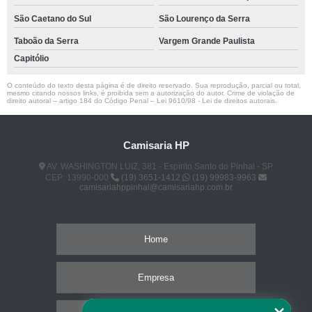
São Caetano do Sul
São Lourenço da Serra
Taboão da Serra
Vargem Grande Paulista
Capitólio
O conteúdo do texto desta página é de direito reservado. Sua reprodução, parcial ou total,
mesmo citando nossos links, é proibida sem a autorização do autor. Crime de violação de
direito autoral – artigo 184 do Código Penal –
Lei 9610/98 - Lei de direitos autorais
.
Camisaria HP
AV. WASHINGTON LUIZ, 381 - Espírito Santo do Pinhal - SP
CEP: 13990-000
(19) 3651-1412
(19) 99983-9963
camisariahppinhal@camisariahp.com.br
Home
Empresa