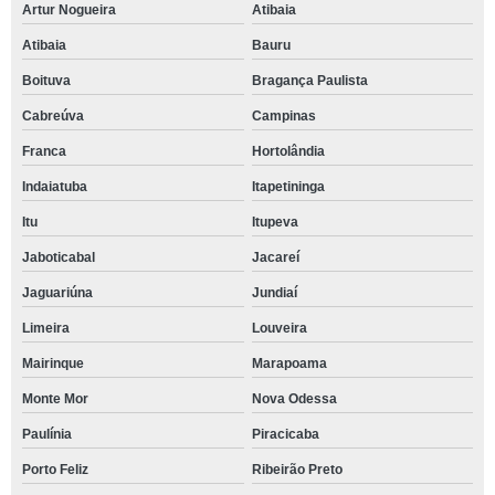
Artur Nogueira
Atibaia
Atibaia
Bauru
Boituva
Bragança Paulista
Cabreúva
Campinas
Franca
Hortolândia
Indaiatuba
Itapetininga
Itu
Itupeva
Jaboticabal
Jacareí
Jaguariúna
Jundiaí
Limeira
Louveira
Mairinque
Marapoama
Monte Mor
Nova Odessa
Paulínia
Piracicaba
Porto Feliz
Ribeirão Preto