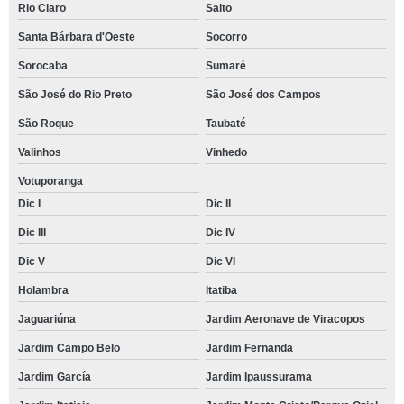
Rio Claro
Salto
Santa Bárbara d'Oeste
Socorro
Sorocaba
Sumaré
São José do Rio Preto
São José dos Campos
São Roque
Taubaté
Valinhos
Vinhedo
Votuporanga
Dic I
Dic II
Dic III
Dic IV
Dic V
Dic VI
Holambra
Itatiba
Jaguariúna
Jardim Aeronave de Viracopos
Jardim Campo Belo
Jardim Fernanda
Jardim García
Jardim Ipaussurama