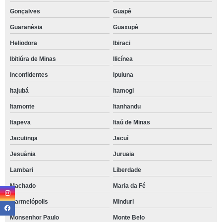
Gonçalves
Guapé
Guaranésia
Guaxupé
Heliodora
Ibiraci
Ibitiúra de Minas
Ilicínea
Inconfidentes
Ipuiuna
Itajubá
Itamogi
Itamonte
Itanhandu
Itapeva
Itaú de Minas
Jacutinga
Jacuí
Jesuânia
Juruaia
Lambari
Liberdade
Machado
Maria da Fé
Marmelópolis
Minduri
Monsenhor Paulo
Monte Belo