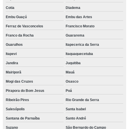
Cotia
Diadema
Embu Guaçú
Embu das Artes
Ferraz de Vasconcelos
Francisco Morato
Franco da Rocha
Guararema
Guarulhos
Itapecerica da Serra
Itapevi
Itaquaquecetuba
Jandira
Juquitiba
Mairiporã
Mauá
Mogi das Cruzes
Osasco
Pirapora do Bom Jesus
Poá
Ribeirão Pires
Rio Grande da Serra
Salesópolis
Santa Isabel
Santana de Parnaíba
Santo André
Suzano
São Bernardo do Campo