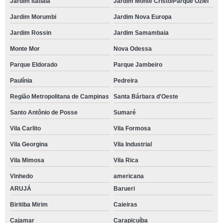
Jardim Itatiaia
Jardim Monte Cristo/Parque Oziel
Jardim Morumbi
Jardim Nova Europa
Jardim Rossin
Jardim Samambaia
Monte Mor
Nova Odessa
Parque Eldorado
Parque Jambeiro
Paulínia
Pedreira
Região Metropolitana de Campinas
Santa Bárbara d'Oeste
Santo Antônio de Posse
Sumaré
Vila Carlito
Vila Formosa
Vila Georgina
Vila Industrial
Vila Mimosa
Vila Rica
Vinhedo
americana
ARUJÁ
Barueri
Biritiba Mirim
Caieiras
Cajamar
Carapicuíba