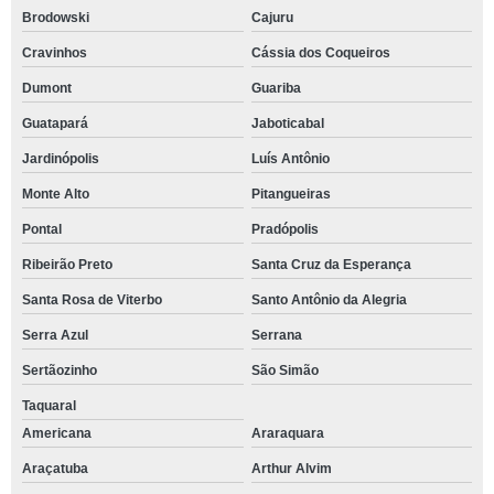
Brodowski
Cajuru
Cravinhos
Cássia dos Coqueiros
Dumont
Guariba
Guatapará
Jaboticabal
Jardinópolis
Luís Antônio
Monte Alto
Pitangueiras
Pontal
Pradópolis
Ribeirão Preto
Santa Cruz da Esperança
Santa Rosa de Viterbo
Santo Antônio da Alegria
Serra Azul
Serrana
Sertãozinho
São Simão
Taquaral
Americana
Araraquara
Araçatuba
Arthur Alvim