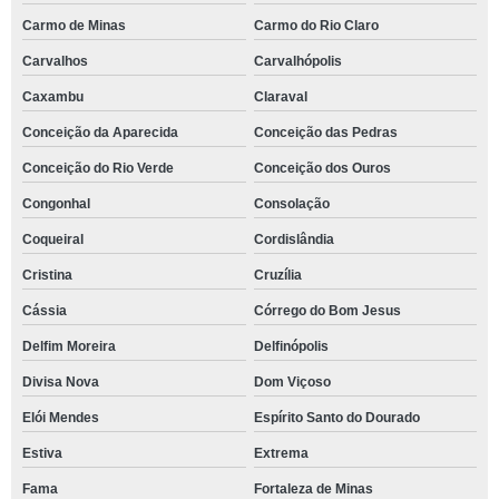
Carmo de Minas
Carmo do Rio Claro
Carvalhos
Carvalhópolis
Caxambu
Claraval
Conceição da Aparecida
Conceição das Pedras
Conceição do Rio Verde
Conceição dos Ouros
Congonhal
Consolação
Coqueiral
Cordislândia
Cristina
Cruzília
Cássia
Córrego do Bom Jesus
Delfim Moreira
Delfinópolis
Divisa Nova
Dom Viçoso
Elói Mendes
Espírito Santo do Dourado
Estiva
Extrema
Fama
Fortaleza de Minas