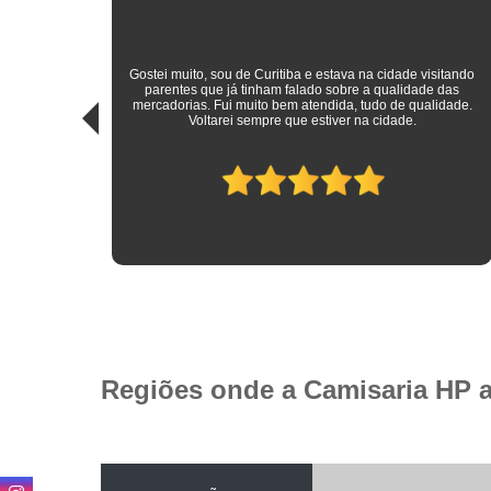
sitando
 das
Roupas sociais de excelente qualidade e preço mais do que
idade.
justo! Atendimento ímpar!
Regiões onde a Camisaria HP 