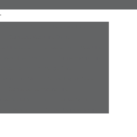
a Atacado
Camisaria Masculina Executiva
Camisaria Masculina Online
sculina Social
Camisaria Online Masculina
l Masculina Plus Size
Camisa Esporte Fino
amisa Esporte Fino Manga Curta
sporte Fino Slim
Camisa Esporte Social
Camisa Social Esporte Fino
misa Social Sport Fino
Camisa Sport Fino
pada Masculina
Camisa Jeans Masculina
Masculina
Camisa Manga Longa Masculina
tampada
Camisa Masculina Manga Longa