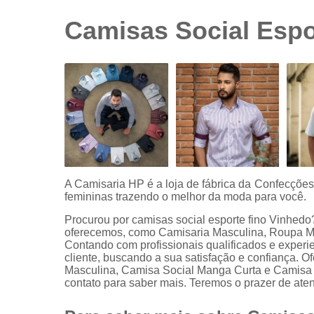
sociais
branca
Camisas Social Espo
Camisas
sociais
branca
preço
Camisas
sociais
listradas
Camisas
sociais
manga
A Camisaria HP é a loja de fábrica da Confecçõe
curta
femininas trazendo o melhor da moda para você.
Camisas
Procurou por camisas social esporte fino Vinhed
sociais
oferecemos, como Camisaria Masculina, Roupa M
manga
Contando com profissionais qualificados e exper
longa
cliente, buscando a sua satisfação e confiança
Masculina, Camisa Social Manga Curta e Camisa 
Camisas
contato para saber mais. Teremos o prazer de at
sociais
masculinas