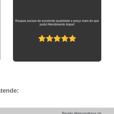
Camisa Social Masculina 
Camisa Social Masculina Branca Preç
Camisa Listrada Masculina Social
Camisa L
As melhores camisas que vestem meus filhos desde a
adolescência até os dias atuais em que trabalham como
Camisa Social Listrada
Camis
advogados. Parabéns à toda equipe da Camisaria HP!
Camisa Social Listrada Masculin
Camisa Social Listrada Preta e Branca
Camisa Social Manga Longa Listrada
Camisa Social Masculina Listrada Preto e Bra
Camisa Social de Manga Curta
Camisa Social Manga Curta
Ca
Camisa Social Manga Curta Estampada
atende:
Camisa Social Manga Curta Preta
Camisa Social Preta Manga Curta
Camisa Manga Longa Masculina Soc
Região Metropolitana de