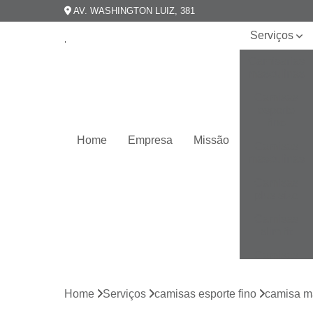
AV. WASHINGTON LUIZ, 381
Serviços
Camisarias
masculinas
Camisas
esporte
fino
Home
Empresa
Missão
Camisas
masculinas
Camisas
plus size
Camisas
slim fit
Camisas
slim
masculina
Home
Serviços
camisas esporte fino
camisa ma
Camisas