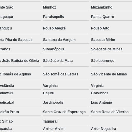
Camisa Social Masculina Estampada Preço
nte Sião
Munhoz
Muzambinho
Camisa Social Masculina Manga Longa 
raguaçu
Paraisópolis
Passa Quatro
Camisa Social Masculina Preta Preço
ranguçu
Pouso Alegre
Pouso Alto
Camisa Social Preta Masculina 
ta Rita do Sapucaí
Santana da Vargem
Sapucaí-Mirim
Fábrica Camisa Masculina Soc
rranos
Silvianópolis
Soledade de Minas
Fábrica Camisa Social Masculina
Fábrica de
 João Batista do Glória
São João da Mata
São Lourenço
Fábrica de Camisa Social de Homem
o Tomás de Aquino
São Tomé das Letras
São Vicente de Minas
Fábrica de Camisa Social para Hom
volândia
Varginha
Virgínia
Loja com Moda Masculina
Loja de Moda 
odowski
Cajuru
Cravinhos
Loja Executivo Moda Masculina
Loja Moda
oticabal
Jardinópolis
Luís Antônio
Loja Moda Masculina Online
Loja Moda Mas
eirão Preto
Santa Cruz da Esperança
Santa Rosa de Viterbo
Moda Masculina Loja
Moda Atual 
o Simão
Taquaral
Moda Casual Masculina
Moda Je
açatuba
Arthur Alvim
Artur Nogueira