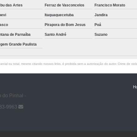
bu das Artes
Ferraz de Vasconcelos
Francisco Morato
pevi
Itaquaquecetuba
Jandira
asco
Pirapora do Bom Jesus
Poá
ntana de Parnaíba
Santo André
Suzano
rgem Grande Paulista
rcial ou total, mesmo citando nossos links, é proibida sem a autorização do autor. Crime de viol
H
 do Pinhal -
983-9963