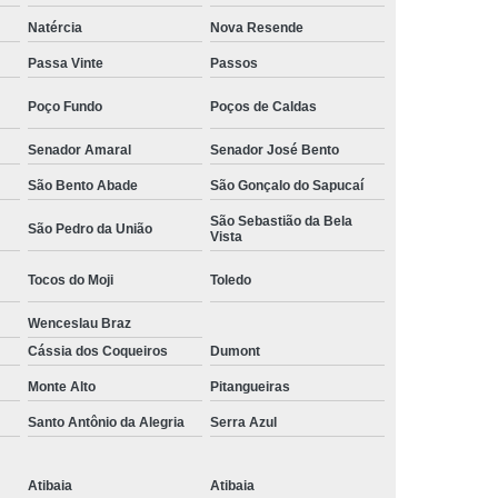
Camisa Social Masculina Manga Curta Preço
Natércia
Nova Resende
Preço
Camisa Social Masculina Preço
Passa Vinte
Passos
Camisa Social Masculina Slim Preço
Poço Fundo
Poços de Caldas
Preço
Camisa Social Fábrica
Senador Amaral
Senador José Bento
ial
Fábrica Camisa Social
São Bento Abade
São Gonçalo do Sapucaí
 Camisa Masculina
Fábrica de Camisa Social
São Sebastião da Bela
São Pedro da União
Vista
Fábrica de Camisa Social Masculina
Tocos do Moji
Toledo
em
Loja de Fábrica Camisa Social
Wenceslau Braz
Masculina
Loja de Moda Masculina Online
Cássia dos Coqueiros
Dumont
 Masculina
Loja Moda Masculina Executivo
Monte Alto
Pitangueiras
culina Social
Loja Virtual Moda Masculina
Santo Antônio da Alegria
Serra Azul
Masculina
Moda Básica Masculina
ans Masculina
Moda Masculina
Atibaia
Atibaia