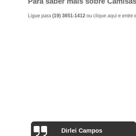
Para saber mais sobre Camisas
Camisas
sociais
masculinas
Ligue para
(19) 3651-1412
ou
clique aqui
e entre 
preço
Fábricas
de camisas
Lojas de
modas
masculinas
Modas
masculinas
Roupa
masculina
Arthur Mello