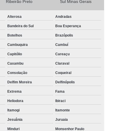
Ribeirão Preto
Sul Minas Gerais
Camisa Masculina Social Manga Longa
Alterosa
Andradas
Camisa Social Manga Longa
Bandeira do Sul
Boa Esperança
a
Camisa Social Manga Longa Preta
Botelhos
Brazópolis
Camisa Social Masculina Preta Manga Longa
Cambuquira
Cambuí
Camisa a Rigor Social Masculina
Capitólio
Careaçu
misa Social Branca Masculina
Caxambu
Claraval
a
Camisa Social Jeans Masculina
Consolação
Coqueiral
misa Social Masculina a Rigor
Delfim Moreira
Delfinópolis
Camisa Social Masculina Manga Curta
Extrema
Fama
Camisa Social Masculina Slim
Heliodora
Ibiraci
a Manga Longa Social Masculina Preço
Itamogi
Itamonte
misa Social Branca Masculina Preço
Jesuânia
Juruaia
o
Camisa Social Jeans Masculina Preço
Minduri
Monsenhor Paulo