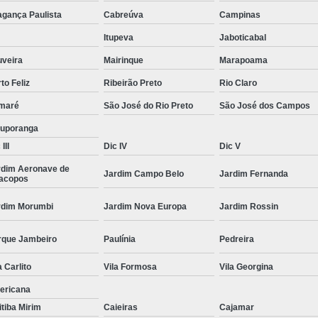
Moda Masculina Camisa
Moda Masculina C
agança Paulista
Cabreúva
Campinas
Moda Masculina Inverno
Moda Mascul
Itupeva
Jaboticabal
Moda Social Masculina
Roupas Elegantes
uveira
Mairinque
Marapoama
to Feliz
Ribeirão Preto
Rio Claro
Roupas Masculinas
Roupas Masculinas 
maré
São José do Rio Preto
São José dos Campos
Roupas Masculinas Estilosas
tuporanga
Roupas Masculinas no Atacado
III
Dic IV
Dic V
Roupas Masculinas Plus Size
Roupas Masc
rdim Aeronave de
Jardim Campo Belo
Jardim Fernanda
racopos
rdim Morumbi
Jardim Nova Europa
Jardim Rossin
rque Jambeiro
Paulínia
Pedreira
a Carlito
Vila Formosa
Vila Georgina
ericana
itiba Mirim
Caieiras
Cajamar