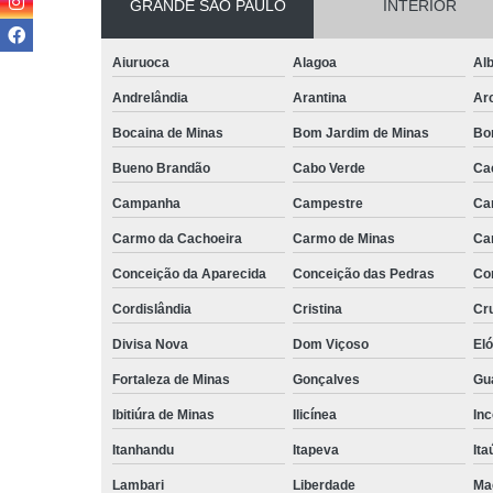
GRANDE SÃO PAULO
INTERIOR
Aiuruoca
Alagoa
Alb
Andrelândia
Arantina
Ar
Bocaina de Minas
Bom Jardim de Minas
Bo
Bueno Brandão
Cabo Verde
Ca
Campanha
Campestre
Ca
Carmo da Cachoeira
Carmo de Minas
Ca
Conceição da Aparecida
Conceição das Pedras
Co
Cordislândia
Cristina
Cru
Divisa Nova
Dom Viçoso
El
Fortaleza de Minas
Gonçalves
Gu
Ibitiúra de Minas
Ilicínea
Inc
Itanhandu
Itapeva
Ita
Lambari
Liberdade
Ma