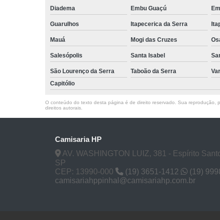
Diadema
Embu Guaçú
Em
Guarulhos
Itapecerica da Serra
Ita
Mauá
Mogi das Cruzes
Os
Salesópolis
Santa Isabel
Sa
São Lourenço da Serra
Taboão da Serra
Va
Capitólio
O conteúdo do texto desta página é de direito reservado. Sua reprodução, pa
direitos autorais
.
Camisaria HP
AV. WASHINGTON LUIZ, 381 - Espírito Santo
SP
CEP: 13990-000
(19) 3651-1412
(19) 99
camisariahppinhal@camisariahp.com.br