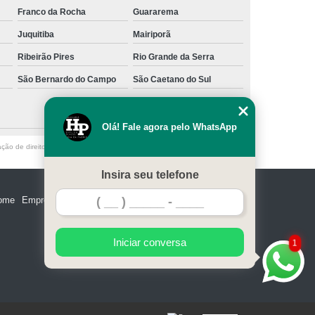
Franco da Rocha
Guararema
Juquitiba
Mairiporã
Ribeirão Pires
Rio Grande da Serra
São Bernardo do Campo
São Caetano do Sul
Olá! Fale agora pelo WhatsApp
ação de direito autoral – artigo 184 do Código Penal –
Lei 9610/98 - Lei de
Insira seu telefone
ome
Empresa
Missão
Serviços
Contato
Mapa do site
Iniciar conversa
1