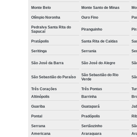
Monte Belo
Monte Santo de Minas
Mo
Olímpio Noronha
Ouro Fino
Pa
Pedralva Santa Rita do
Piranguinho
Pi
Sapucaí
Pratápolis
Santa Rita de Caldas
San
Seritinga
Serrania
Se
São José da Barra
São José do Alegre
São
São Sebastião do Rio
São Sebastião do Paraíso
Sã
Verde
Três Corações
Três Pontas
Tur
Altinópolis
Barrinha
Br
Guariba
Guatapará
Jab
Pontal
Pradópolis
Rib
Serrana
Sertãozinho
Sã
Americana
Araraquara
Ar