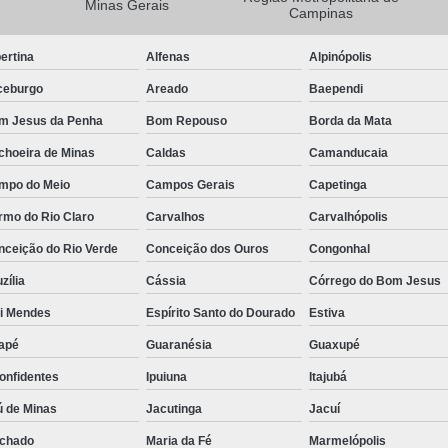
Minas Gerais
Campinas
Camisa Masculina Manga Longa Social
ertina
Alfenas
Alpinópolis
Camisa Social de Manga Longa
ceburgo
Areado
Baependi
Camisa Social Manga Longa Masculin
m Jesus da Penha
Bom Repouso
Borda da Mata
Camisa Social Masculina Manga Longa Lisa
choeira de Minas
Caldas
Camanducaia
Camisa Social Preta Manga Longa
mpo do Meio
Campos Gerais
Capetinga
Camisa Masculina Social
Ca
rmo do Rio Claro
Carvalhos
Carvalhópolis
Camisa Social Estampada Masculin
nceição do Rio Verde
Conceição dos Ouros
Congonhal
Camisa Social Masculina
Ca
zília
Cássia
Córrego do Bom Jesus
Camisa Social Masculina Estampada
ói Mendes
Espírito Santo do Dourado
Estiva
Camisa Social Masculina Preta
apé
Guaranésia
Guaxupé
Camisa Social Preta Masculina
Camis
onfidentes
Ipuiuna
Itajubá
Camisa Masculina Social Preço
Ca
ú de Minas
Jacutinga
Jacuí
Camisa Social Estampada Masculina Preç
chado
Maria da Fé
Marmelópolis