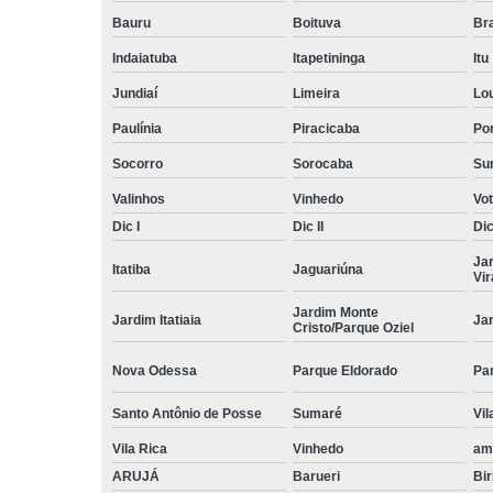
Bauru
Boituva
Br
Indaiatuba
Itapetininga
Itu
Jundiaí
Limeira
Lo
Paulínia
Piracicaba
Por
Socorro
Sorocaba
Su
Valinhos
Vinhedo
Vo
Dic I
Dic II
Dic 
Ja
Itatiba
Jaguariúna
Vi
Jardim Monte
Jardim Itatiaia
Ja
Cristo/Parque Oziel
Nova Odessa
Parque Eldorado
Pa
Santo Antônio de Posse
Sumaré
Vil
Vila Rica
Vinhedo
am
ARUJÁ
Barueri
Bir