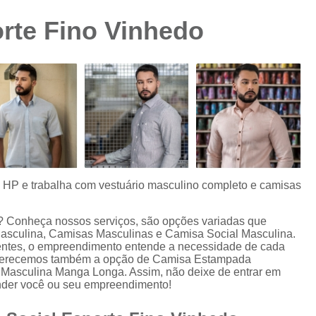
Camisa Preta Masculina
Camisa Slim 
rte Fino Vinhedo
Camisa Branca Plus Size
Camisa Jeans Ma
Camisa Manga Longa Plus Size Masculina
Camisa Social Branca Plus Size
Camisa Social Plus Size
Cam
Camisa Xadrez Masculina Plus Size
Camisa 
Camisa Masculina Manga Curta Slim Fit
Cam
Camisa Slim Fit
Camisa Slim Fit Luxo
C
s HP e trabalha com vestuário masculino completo e camisas
Camisa Social Masculina Slim Fit
Camisa S
o? Conheça nossos serviços, são opções variadas que
Camisa Social Slim Fit Masculina
Camisa Su
asculina, Camisas Masculinas e Camisa Social Masculina.
ientes, o empreendimento entende a necessidade de cada
Camisa Branca Slim Masculina
. Oferecemos também a opção de Camisa Estampada
Masculina Manga Longa. Assim, não deixe de entrar em
Camisa Jeans Slim Masculin
ender você ou seu empreendimento!
Camisa Masculina Slim Fit Manga Lo