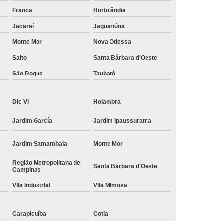
amisa Social
Moda Masculina Esporte Fino
Franca
Hortolândia
ina Social
Moda Plus Size Masculina
Jacareí
Jaguariúna
 Masculinas
Roupas Estilosas Masculinas
Monte Mor
Nova Odessa
Salto
Santa Bárbara d'Oeste
da Moda
Roupas Masculinas Esporte Fino
São Roque
Taubaté
Roupas Masculinas na Moda
Roupas Masculinas para Revenda
Dic VI
Holambra
ulinas Social
Roupas Sociais Masculinas
Jardim García
Jardim Ipaussurama
Jardim Samambaia
Monte Mor
Região Metropolitana de
Santa Bárbara d'Oeste
Campinas
Vila Industrial
Vila Mimosa
Carapicuíba
Cotia