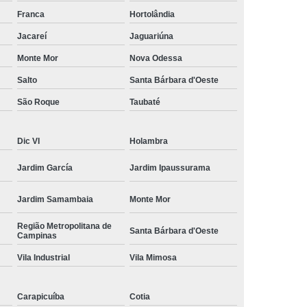
amisa Social
Moda Masculina Esporte Fino
Franca
Hortolândia
ina Social
Moda Plus Size Masculina
Jacareí
Jaguariúna
 Masculinas
Roupas Estilosas Masculinas
Monte Mor
Nova Odessa
Salto
Santa Bárbara d'Oeste
da Moda
Roupas Masculinas Esporte Fino
São Roque
Taubaté
Roupas Masculinas na Moda
Roupas Masculinas para Revenda
Dic VI
Holambra
ulinas Social
Roupas Sociais Masculinas
Jardim García
Jardim Ipaussurama
Jardim Samambaia
Monte Mor
Região Metropolitana de
Santa Bárbara d'Oeste
Campinas
Vila Industrial
Vila Mimosa
Carapicuíba
Cotia