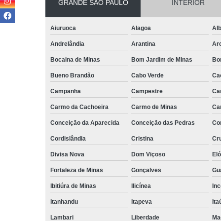
GRANDE SÃO PAULO
INTERIOR
Aiuruoca
Alagoa
Alb
Andrelândia
Arantina
Ar
Bocaina de Minas
Bom Jardim de Minas
Bo
Bueno Brandão
Cabo Verde
Ca
Campanha
Campestre
Ca
Carmo da Cachoeira
Carmo de Minas
Ca
Conceição da Aparecida
Conceição das Pedras
Co
Cordislândia
Cristina
Cru
Divisa Nova
Dom Viçoso
El
Fortaleza de Minas
Gonçalves
Gu
Ibitiúra de Minas
Ilicínea
Inc
Itanhandu
Itapeva
Ita
Lambari
Liberdade
Ma