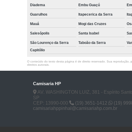
Diadema
Embu Guaçú
Em
Guarulhos
Itapecerica da Serra
Ita
Mauá
Mogi das Cruzes
Os
Salesópolis
Santa Isabel
Sa
São Lourenço da Serra
Taboão da Serra
Va
Capitólio
O conteúdo do texto desta página é de direito reservado. Sua reprodução, pa
direitos autorais
.
Camisaria HP
AV. WASHINGTON LUIZ, 381 - Espírito Santo
SP
CEP: 13990-000
(19) 3651-1412
(19) 99
camisariahppinhal@camisariahp.com.br