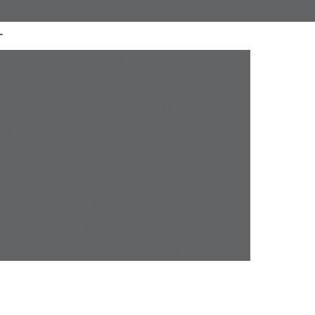
a Atacado
Camisaria Masculina Executiva
Camisaria Masculina Online
sculina Social
Camisaria Online Masculina
l Masculina Plus Size
Camisa Esporte Fino
amisa Esporte Fino Manga Curta
sporte Fino Slim
Camisa Esporte Social
Camisa Social Esporte Fino
misa Social Sport Fino
Camisa Sport Fino
pada Masculina
Camisa Jeans Masculina
Masculina
Camisa Manga Longa Masculina
tampada
Camisa Masculina Manga Longa