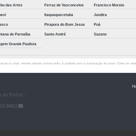
bu das Artes
Ferraz de Vasconcelos
Francisco Morato
pevi
Itaquaquecetuba
Jandira
asco
Pirapora do Bom Jesus
Poá
ntana de Parnaíba
Santo André
Suzano
rgem Grande Paulista
rcial ou total, mesmo citando nossos links, é proibida sem a autorização do autor. Crime de viol
H
 do Pinhal -
983-9963