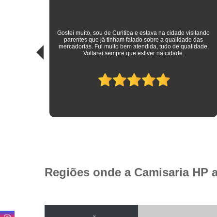
sitando
 das
Roupas sociais de excelente qualidade e preço mais do que
idade.
justo! Atendimento ímpar!
Regiões onde a Camisaria HP 