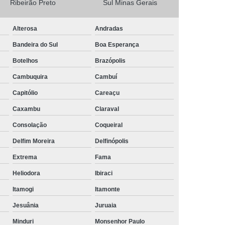
Ribeirão Preto
Sul Minas Gerais
Camisa Masculina Social Manga Longa
Alterosa
Andradas
Camisa Social Manga Longa
Bandeira do Sul
Boa Esperança
a
Camisa Social Manga Longa Preta
Botelhos
Brazópolis
Camisa Social Masculina Preta Manga Longa
Cambuquira
Cambuí
Camisa a Rigor Social Masculina
Capitólio
Careaçu
misa Social Branca Masculina
Caxambu
Claraval
a
Camisa Social Jeans Masculina
Consolação
Coqueiral
misa Social Masculina a Rigor
Delfim Moreira
Delfinópolis
Camisa Social Masculina Manga Curta
Extrema
Fama
Camisa Social Masculina Slim
Heliodora
Ibiraci
a Manga Longa Social Masculina Preço
Itamogi
Itamonte
misa Social Branca Masculina Preço
Jesuânia
Juruaia
o
Camisa Social Jeans Masculina Preço
Minduri
Monsenhor Paulo