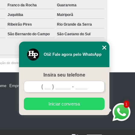
Franco da Rocha
Guararema
Juquitiba
Mairiporã
Ribeirão Pires
Rio Grande da Serra
São Bernardo do Campo
São Caetano do Sul
Olá! Fale agora pelo WhatsApp
ação de direito autoral – artigo 184 do Código Penal –
Lei 9610/98 - Lei de
Insira seu telefone
ome
Empresa
Missão
Serviços
Contato
Mapa do site
Iniciar conversa
1