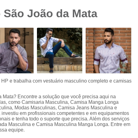
Camisa Preta Masculina
Camisa Slim 
 São João da Mata
Camisa Branca Plus Size
Camisa Jeans Ma
Camisa Manga Longa Plus Size Masculina
Camisa Social Branca Plus Size
Camisa Social Plus Size
Cam
Camisa Xadrez Masculina Plus Size
Camisa 
Camisa Masculina Manga Curta Slim Fit
Cam
Camisa Slim Fit
Camisa Slim Fit Luxo
C
s HP e trabalha com vestuário masculino completo e camisas
Camisa Social Masculina Slim Fit
Camisa S
a Mata? Encontre a solução que você precisa aqui na
Camisa Social Slim Fit Masculina
Camisa Su
adas, como Camisaria Masculina, Camisa Manga Longa
culina, Modas Masculinas, Camisa Jeans Masculina e
Camisa Branca Slim Masculina
 investiu em profissionais competentes e em equipamentos
nais e tenha todo o suporte que precisa. Além dos serviços
Camisa Jeans Slim Masculin
rada Masculina e Camisa Masculina Manga Longa. Entre em
ossa equipe.
Camisa Masculina Slim Fit Manga Lo