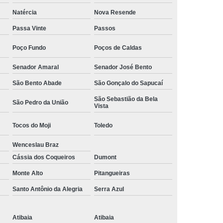
Camisa Social Masculina Manga Curta Preço
Natércia
Nova Resende
Preço
Camisa Social Masculina Preço
Passa Vinte
Passos
Camisa Social Masculina Slim Preço
Poço Fundo
Poços de Caldas
Preço
Camisa Social Fábrica
Senador Amaral
Senador José Bento
ial
Fábrica Camisa Social
São Bento Abade
São Gonçalo do Sapucaí
 Camisa Masculina
Fábrica de Camisa Social
São Sebastião da Bela
São Pedro da União
Vista
Fábrica de Camisa Social Masculina
Tocos do Moji
Toledo
em
Loja de Fábrica Camisa Social
Wenceslau Braz
Masculina
Loja de Moda Masculina Online
Cássia dos Coqueiros
Dumont
 Masculina
Loja Moda Masculina Executivo
Monte Alto
Pitangueiras
culina Social
Loja Virtual Moda Masculina
Santo Antônio da Alegria
Serra Azul
Masculina
Moda Básica Masculina
ans Masculina
Moda Masculina
Atibaia
Atibaia