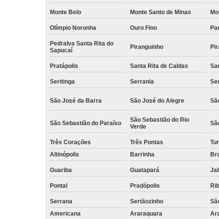
Monte Belo
Monte Santo de Minas
Mo
Olímpio Noronha
Ouro Fino
Pa
Pedralva Santa Rita do
Piranguinho
Pi
Sapucaí
Pratápolis
Santa Rita de Caldas
San
Seritinga
Serrania
Se
São José da Barra
São José do Alegre
São
São Sebastião do Rio
São Sebastião do Paraíso
Sã
Verde
Três Corações
Três Pontas
Tur
Altinópolis
Barrinha
Br
Guariba
Guatapará
Jab
Pontal
Pradópolis
Rib
Serrana
Sertãozinho
Sã
Americana
Araraquara
Ar