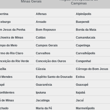
Minas Gerais
Campinas
Camisa Masculina Manga Longa Social
ertina
Alfenas
Alpinópolis
Camisa Social de Manga Longa
ceburgo
Areado
Baependi
Camisa Social Manga Longa Masculin
m Jesus da Penha
Bom Repouso
Borda da Mata
Camisa Social Masculina Manga Longa Lisa
choeira de Minas
Caldas
Camanducaia
Camisa Social Preta Manga Longa
mpo do Meio
Campos Gerais
Capetinga
Camisa Masculina Social
Ca
rmo do Rio Claro
Carvalhos
Carvalhópolis
Camisa Social Estampada Masculin
nceição do Rio Verde
Conceição dos Ouros
Congonhal
Camisa Social Masculina
Ca
zília
Cássia
Córrego do Bom Jesus
Camisa Social Masculina Estampada
ói Mendes
Espírito Santo do Dourado
Estiva
Camisa Social Masculina Preta
apé
Guaranésia
Guaxupé
Camisa Social Preta Masculina
Camis
onfidentes
Ipuiuna
Itajubá
Camisa Masculina Social Preço
Ca
ú de Minas
Jacutinga
Jacuí
Camisa Social Estampada Masculina Preç
chado
Maria da Fé
Marmelópolis