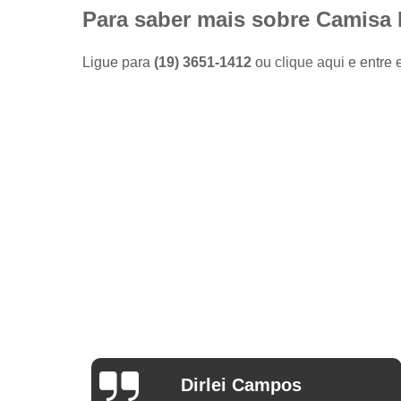
Camisas
Para saber mais sobre Camisa 
sociais
masculinas
preço
Ligue para
(19) 3651-1412
ou
clique aqui
e entre 
Fábricas
de camisas
Lojas de
modas
masculinas
Modas
masculinas
Roupa
masculina
Arthur Mello