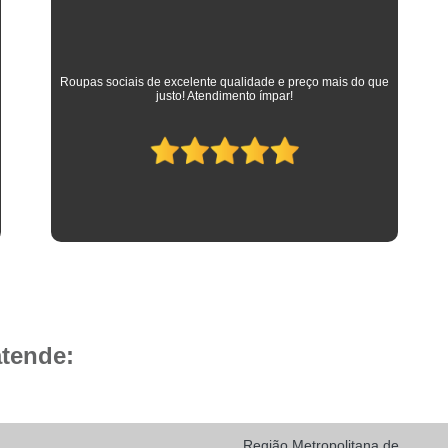
Camisa Social Masculina 
Camisa Social Masculina Branca Preç
Camisa Listrada Masculina Social
Camisa L
As melhores camisas que vestem meus filhos desde a
adolescência até os dias atuais em que trabalham como
Camisa Social Listrada
Camis
advogados. Parabéns à toda equipe da Camisaria HP!
Camisa Social Listrada Masculin
Camisa Social Listrada Preta e Branca
Camisa Social Manga Longa Listrada
Camisa Social Masculina Listrada Preto e Bra
Camisa Social de Manga Curta
Camisa Social Manga Curta
Ca
Camisa Social Manga Curta Estampada
atende:
Camisa Social Manga Curta Preta
Camisa Social Preta Manga Curta
Camisa Manga Longa Masculina Soc
Região Metropolitana de