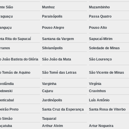
Camisa Social Masculina Estampada Preço
nte Sião
Munhoz
Muzambinho
Camisa Social Masculina Manga Longa 
raguaçu
Paraisópolis
Passa Quatro
Camisa Social Masculina Preta Preço
ranguçu
Pouso Alegre
Pouso Alto
Camisa Social Preta Masculina 
ta Rita do Sapucaí
Santana da Vargem
Sapucaí-Mirim
Fábrica Camisa Masculina Soc
rranos
Silvianópolis
Soledade de Minas
Fábrica Camisa Social Masculina
Fábrica de
 João Batista do Glória
São João da Mata
São Lourenço
Fábrica de Camisa Social de Homem
o Tomás de Aquino
São Tomé das Letras
São Vicente de Minas
Fábrica de Camisa Social para Hom
volândia
Varginha
Virgínia
Loja com Moda Masculina
Loja de Moda 
odowski
Cajuru
Cravinhos
Loja Executivo Moda Masculina
Loja Moda
oticabal
Jardinópolis
Luís Antônio
Loja Moda Masculina Online
Loja Moda Mas
eirão Preto
Santa Cruz da Esperança
Santa Rosa de Viterbo
Moda Masculina Loja
Moda Atual 
o Simão
Taquaral
Moda Casual Masculina
Moda Je
açatuba
Arthur Alvim
Artur Nogueira