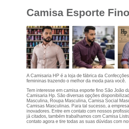
sociais
branca
Camisa Esporte Fino
Camisas
sociais
branca
preço
Camisas
sociais
listradas
Camisas
sociais
manga
A Camisaria HP é a loja de fábrica da Confecçõe
curta
femininas trazendo o melhor da moda para você.
Camisas
Tem interesse em camisa esporte fino São João d
sociais
Camisaria Hp. São diversas opções disponibiliz
manga
Masculina, Roupa Masculina, Camisa Social Mas
longa
Camisas Masculinas. Para tal sucesso, a empresa
inovadores. Entre em contato com nossos profissio
Camisas
já citados, também trabalhamos com Camisa List
sociais
contato agora e tire todas as suas dúvidas com n
masculinas