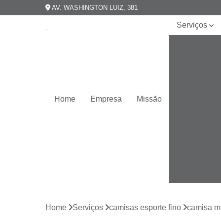
AV. WASHINGTON LUIZ, 381
Serviços
Camisarias
masculinas
Camisas
esporte
fino
Home
Empresa
Missão
Camisas
masculinas
Camisas
plus size
Camisas
slim fit
Camisas
slim
masculina
Home
Serviços
camisas esporte fino
camisa ma
Camisas