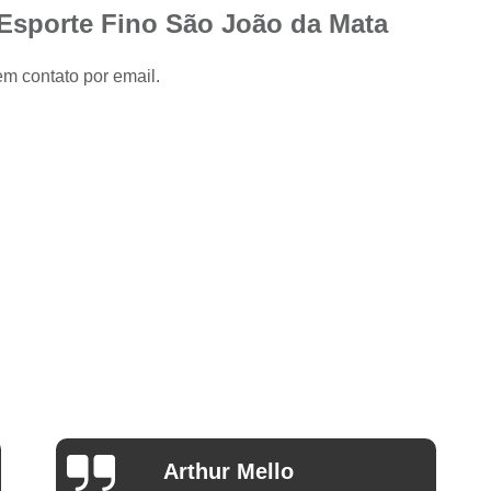
Camisa Slim com Elastano Masculina
Esporte Fino São João da Mata
Camisa Social Masculina Slim Branca
em contato por email.
Camisa Social Preta Masculina Slim
Camisa Branca Social
Camisa Branca S
Camisa Social Branca Manga Curta
Camisa Social Branca Slim
Camisa Social Manga Longa Branca
Camisa Social Masculina Branca Mang
Camisa Branca Masculina Social Preço
Camisa Branca Social Preço
Cami
Camisa Social Branca Masculina Slim
Camisa Social Branca Slim Fit Preço
Ana Eudóxia Cesário de
Camisa Social Manga
Camargo