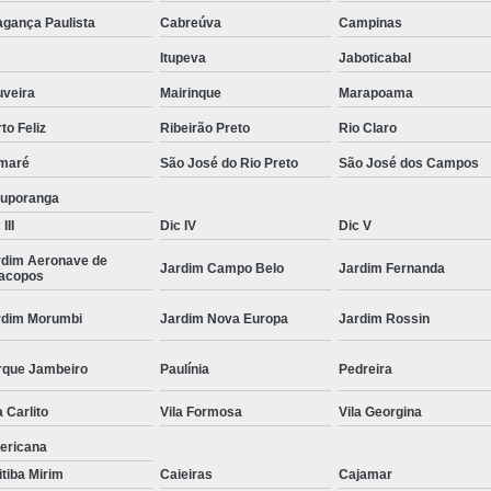
Moda Masculina Camisa
Moda Masculina C
agança Paulista
Cabreúva
Campinas
Moda Masculina Inverno
Moda Mascul
Itupeva
Jaboticabal
Moda Social Masculina
Roupas Elegantes
uveira
Mairinque
Marapoama
to Feliz
Ribeirão Preto
Rio Claro
Roupas Masculinas
Roupas Masculinas 
maré
São José do Rio Preto
São José dos Campos
Roupas Masculinas Estilosas
tuporanga
Roupas Masculinas no Atacado
III
Dic IV
Dic V
Roupas Masculinas Plus Size
Roupas Masc
rdim Aeronave de
Jardim Campo Belo
Jardim Fernanda
racopos
rdim Morumbi
Jardim Nova Europa
Jardim Rossin
rque Jambeiro
Paulínia
Pedreira
a Carlito
Vila Formosa
Vila Georgina
ericana
itiba Mirim
Caieiras
Cajamar