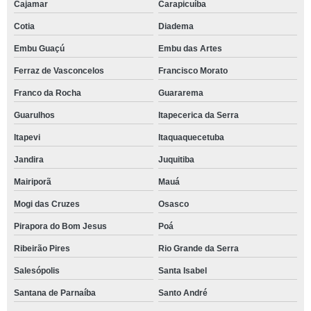
Cajamar
Carapicuíba
Cotia
Diadema
Embu Guaçú
Embu das Artes
Ferraz de Vasconcelos
Francisco Morato
Franco da Rocha
Guararema
Guarulhos
Itapecerica da Serra
Itapevi
Itaquaquecetuba
Jandira
Juquitiba
Mairiporã
Mauá
Mogi das Cruzes
Osasco
Pirapora do Bom Jesus
Poá
Ribeirão Pires
Rio Grande da Serra
Salesópolis
Santa Isabel
Santana de Parnaíba
Santo André