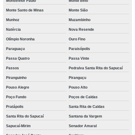
Monsenhor Paulo
Monte Belo
Monte Santo de Minas
Monte Sião
Munhoz
Muzambinho
Natércia
Nova Resende
Olímpio Noronha
Ouro Fino
Paraguaçu
Paraisópolis
Passa Quatro
Passa Vinte
Passos
Pedralva Santa Rita do Sapucaí
Piranguinho
Piranguçu
Pouso Alegre
Pouso Alto
Poço Fundo
Poços de Caldas
Pratápolis
Santa Rita de Caldas
Santa Rita do Sapucaí
Santana da Vargem
Sapucaí-Mirim
Senador Amaral