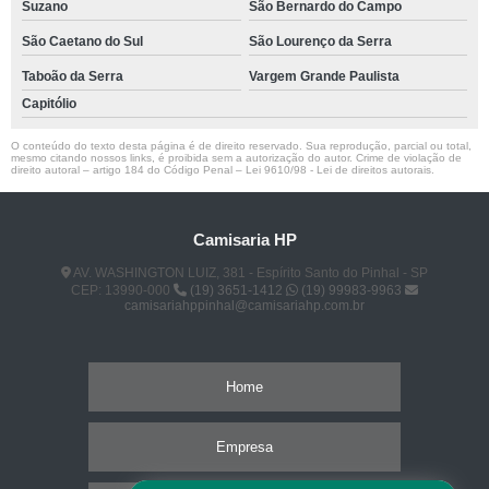
Suzano
São Bernardo do Campo
São Caetano do Sul
São Lourenço da Serra
Taboão da Serra
Vargem Grande Paulista
Capitólio
O conteúdo do texto desta página é de direito reservado. Sua reprodução, parcial ou total,
mesmo citando nossos links, é proibida sem a autorização do autor. Crime de violação de
direito autoral – artigo 184 do Código Penal –
Lei 9610/98 - Lei de direitos autorais
.
Camisaria HP
AV. WASHINGTON LUIZ, 381 - Espírito Santo do Pinhal - SP
CEP: 13990-000
(19) 3651-1412
(19) 99983-9963
camisariahppinhal@camisariahp.com.br
Home
Empresa