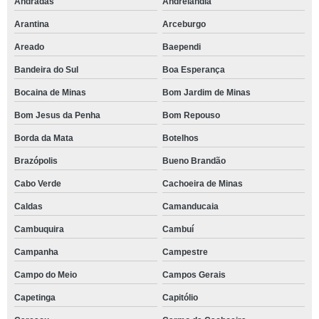
Andradas
Andrelândia
Arantina
Arceburgo
Areado
Baependi
Bandeira do Sul
Boa Esperança
Bocaina de Minas
Bom Jardim de Minas
Bom Jesus da Penha
Bom Repouso
Borda da Mata
Botelhos
Brazópolis
Bueno Brandão
Cabo Verde
Cachoeira de Minas
Caldas
Camanducaia
Cambuquira
Cambuí
Campanha
Campestre
Campo do Meio
Campos Gerais
Capetinga
Capitólio