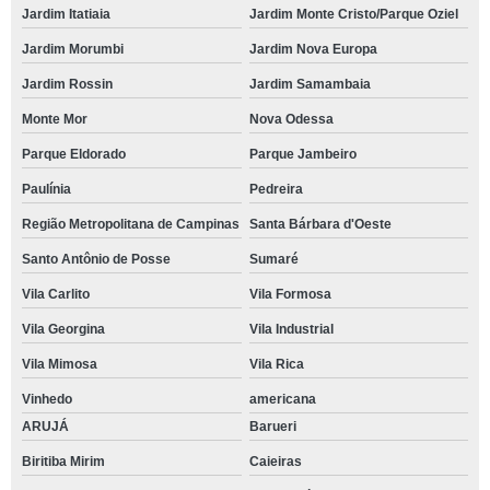
Jardim Itatiaia
Jardim Monte Cristo/Parque Oziel
Jardim Morumbi
Jardim Nova Europa
Jardim Rossin
Jardim Samambaia
Monte Mor
Nova Odessa
Parque Eldorado
Parque Jambeiro
Paulínia
Pedreira
Região Metropolitana de Campinas
Santa Bárbara d'Oeste
Santo Antônio de Posse
Sumaré
Vila Carlito
Vila Formosa
Vila Georgina
Vila Industrial
Vila Mimosa
Vila Rica
Vinhedo
americana
ARUJÁ
Barueri
Biritiba Mirim
Caieiras