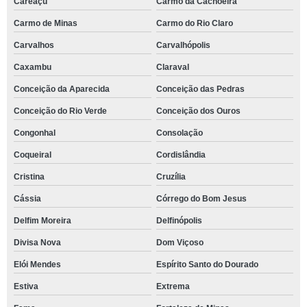
Careaçu
Carmo da Cachoeira
Carmo de Minas
Carmo do Rio Claro
Carvalhos
Carvalhópolis
Caxambu
Claraval
Conceição da Aparecida
Conceição das Pedras
Conceição do Rio Verde
Conceição dos Ouros
Congonhal
Consolação
Coqueiral
Cordislândia
Cristina
Cruzília
Cássia
Córrego do Bom Jesus
Delfim Moreira
Delfinópolis
Divisa Nova
Dom Viçoso
Elói Mendes
Espírito Santo do Dourado
Estiva
Extrema