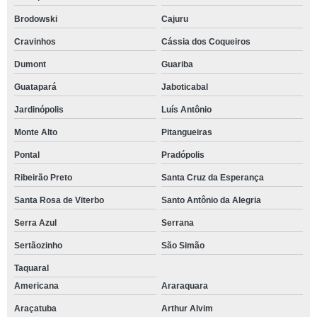
Brodowski
Cajuru
Cravinhos
Cássia dos Coqueiros
Dumont
Guariba
Guatapará
Jaboticabal
Jardinópolis
Luís Antônio
Monte Alto
Pitangueiras
Pontal
Pradópolis
Ribeirão Preto
Santa Cruz da Esperança
Santa Rosa de Viterbo
Santo Antônio da Alegria
Serra Azul
Serrana
Sertãozinho
São Simão
Taquaral
Americana
Araraquara
Araçatuba
Arthur Alvim