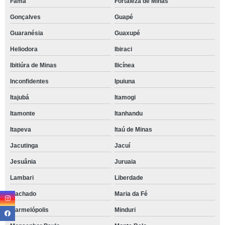
Fama
Fortaleza de Minas
Gonçalves
Guapé
Guaranésia
Guaxupé
Heliodora
Ibiraci
Ibitiúra de Minas
Ilicínea
Inconfidentes
Ipuiuna
Itajubá
Itamogi
Itamonte
Itanhandu
Itapeva
Itaú de Minas
Jacutinga
Jacuí
Jesuânia
Juruaia
Lambari
Liberdade
Machado
Maria da Fé
Marmelópolis
Minduri