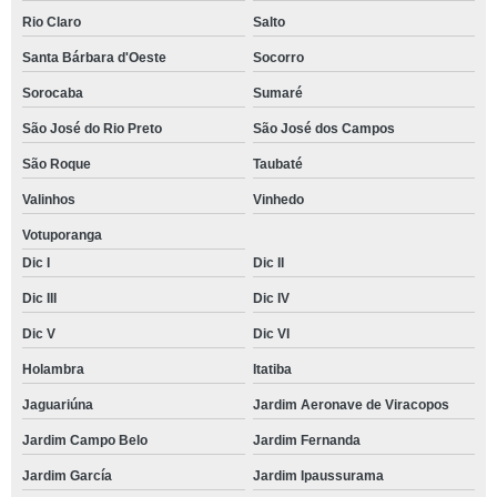
Rio Claro
Salto
Santa Bárbara d'Oeste
Socorro
Sorocaba
Sumaré
São José do Rio Preto
São José dos Campos
São Roque
Taubaté
Valinhos
Vinhedo
Votuporanga
Dic I
Dic II
Dic III
Dic IV
Dic V
Dic VI
Holambra
Itatiba
Jaguariúna
Jardim Aeronave de Viracopos
Jardim Campo Belo
Jardim Fernanda
Jardim García
Jardim Ipaussurama