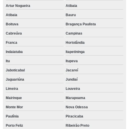
Artur Nogueira
Atibaia
Atibaia
Bauru
Boituva
Bragança Paulista
Cabreúva
Campinas
Franca
Hortolândia
Indaiatuba
Itapetininga
Itu
Itupeva
Jaboticabal
Jacareí
Jaguariúna
Jundiaí
Limeira
Louveira
Mairinque
Marapoama
Monte Mor
Nova Odessa
Paulínia
Piracicaba
Porto Feliz
Ribeirão Preto