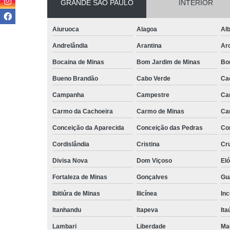
GRANDE SÃO PAULO
INTERIOR
Aiuruoca
Alagoa
Alb
Andrelândia
Arantina
Ar
Bocaina de Minas
Bom Jardim de Minas
Bo
Bueno Brandão
Cabo Verde
Ca
Campanha
Campestre
Ca
Carmo da Cachoeira
Carmo de Minas
Ca
Conceição da Aparecida
Conceição das Pedras
Co
Cordislândia
Cristina
Cru
Divisa Nova
Dom Viçoso
El
Fortaleza de Minas
Gonçalves
Gu
Ibitiúra de Minas
Ilicínea
Inc
Itanhandu
Itapeva
Ita
Lambari
Liberdade
Ma