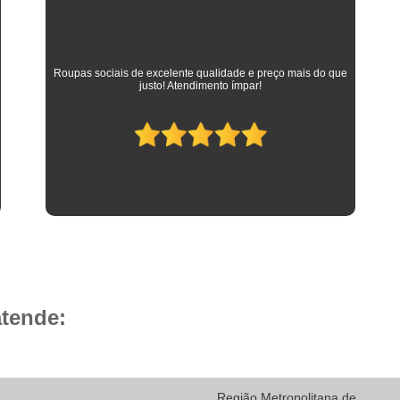
Camisa Social Masculina 
Camisa Social Masculina Branca Preç
Camisa Listrada Masculina Social
Camisa L
As melhores camisas que vestem meus filhos desde a
adolescência até os dias atuais em que trabalham como
Camisa Social Listrada
Camis
advogados. Parabéns à toda equipe da Camisaria HP!
Camisa Social Listrada Masculin
Camisa Social Listrada Preta e Branca
Camisa Social Manga Longa Listrada
Camisa Social Masculina Listrada Preto e Bra
Camisa Social de Manga Curta
Camisa Social Manga Curta
Ca
Camisa Social Manga Curta Estampada
atende:
Camisa Social Manga Curta Preta
Camisa Social Preta Manga Curta
Camisa Manga Longa Masculina Soc
Região Metropolitana de