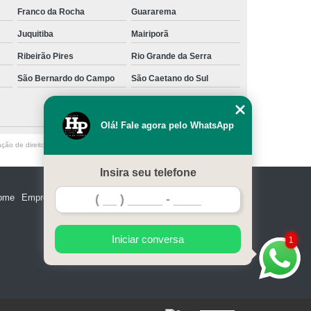
Franco da Rocha
Guararema
Juquitiba
Mairiporã
Ribeirão Pires
Rio Grande da Serra
São Bernardo do Campo
São Caetano do Sul
Olá! Fale agora pelo WhatsApp
ação de direito autoral – artigo 184 do Código Penal –
Lei 9610/98 - Lei de
Insira seu telefone
ome
Empresa
Missão
Serviços
Contato
Mapa do site
Iniciar conversa
1