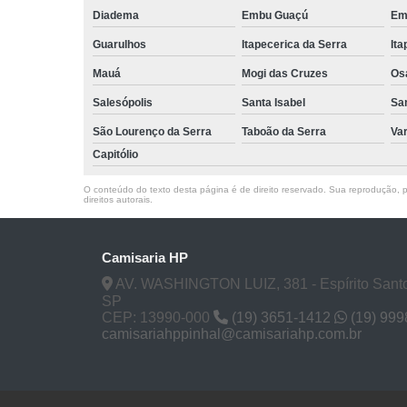
Diadema
Embu Guaçú
Em
Guarulhos
Itapecerica da Serra
Ita
Mauá
Mogi das Cruzes
Os
Salesópolis
Santa Isabel
Sa
São Lourenço da Serra
Taboão da Serra
Va
Capitólio
O conteúdo do texto desta página é de direito reservado. Sua reprodução, pa
direitos autorais
.
Camisaria HP
AV. WASHINGTON LUIZ, 381 - Espírito Santo
SP
CEP: 13990-000
(19) 3651-1412
(19) 99
camisariahppinhal@camisariahp.com.br