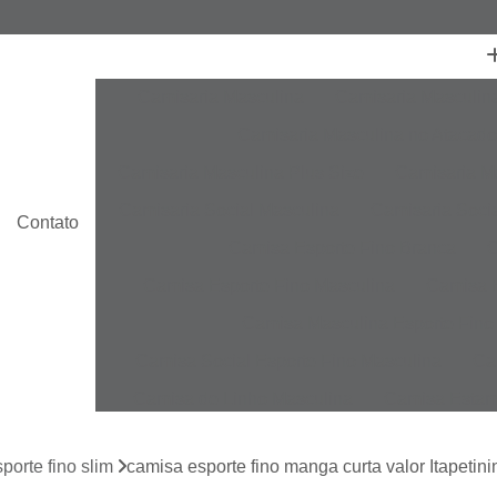
Camisaria Masculina
Camisaria Masculin
Camisaria Masculina no Atacado
Camisaria Masculina Plus Size
Camisaria Ma
Camisaria Social Masculina
Camisaria Socia
Contato
Camisa Esporte Fino Branca
C
Camisa Esporte Fino Masculina
Camisa E
Camisa Masculina Esporte Fino
Camisa Social Esporte Fino Masculina
Ca
Camisa de Linho Masculina
Camisa Estam
Camisa Linho Masculina
Camisa Listrada 
porte fino slim
camisa esporte fino manga curta valor Itapetin
Camisa Masculina
Camisa Masculina Es