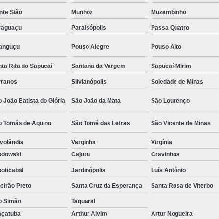
Camisa Social Masculina Estampada Preço
nte Sião
Munhoz
Muzambinho
Camisa Social Masculina Manga Longa 
raguaçu
Paraisópolis
Passa Quatro
Camisa Social Masculina Preta Preço
ranguçu
Pouso Alegre
Pouso Alto
Camisa Social Preta Masculina 
ta Rita do Sapucaí
Santana da Vargem
Sapucaí-Mirim
Fábrica Camisa Masculina Soc
rranos
Silvianópolis
Soledade de Minas
Fábrica Camisa Social Masculina
Fábrica de
 João Batista do Glória
São João da Mata
São Lourenço
Fábrica de Camisa Social de Homem
o Tomás de Aquino
São Tomé das Letras
São Vicente de Minas
Fábrica de Camisa Social para Hom
volândia
Varginha
Virgínia
Loja com Moda Masculina
Loja de Moda 
odowski
Cajuru
Cravinhos
Loja Executivo Moda Masculina
Loja Moda
oticabal
Jardinópolis
Luís Antônio
Loja Moda Masculina Online
Loja Moda Mas
eirão Preto
Santa Cruz da Esperança
Santa Rosa de Viterbo
Moda Masculina Loja
Moda Atual 
o Simão
Taquaral
Moda Casual Masculina
Moda Je
açatuba
Arthur Alvim
Artur Nogueira