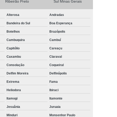
Ribeirão Preto
Sul Minas Gerais
Camisa Masculina Social Manga Longa
Alterosa
Andradas
Camisa Social Manga Longa
Bandeira do Sul
Boa Esperança
a
Camisa Social Manga Longa Preta
Botelhos
Brazópolis
Camisa Social Masculina Preta Manga Longa
Cambuquira
Cambuí
Camisa a Rigor Social Masculina
Capitólio
Careaçu
misa Social Branca Masculina
Caxambu
Claraval
a
Camisa Social Jeans Masculina
Consolação
Coqueiral
misa Social Masculina a Rigor
Delfim Moreira
Delfinópolis
Camisa Social Masculina Manga Curta
Extrema
Fama
Camisa Social Masculina Slim
Heliodora
Ibiraci
a Manga Longa Social Masculina Preço
Itamogi
Itamonte
misa Social Branca Masculina Preço
Jesuânia
Juruaia
o
Camisa Social Jeans Masculina Preço
Minduri
Monsenhor Paulo