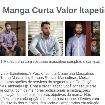
Camisa Preta Masculina
Camisa Slim 
 Manga Curta Valor Itapet
Camisa Branca Plus Size
Camisa Jeans Ma
Camisa Manga Longa Plus Size Masculina
Camisa Social Branca Plus Size
Camisa Social Plus Size
Cam
Camisa Xadrez Masculina Plus Size
Camisa 
Camisa Masculina Manga Curta Slim Fit
Cam
Camisa Slim Fit
Camisa Slim Fit Luxo
C
s HP e trabalha com vestuário masculino completo e camisas
Camisa Social Masculina Slim Fit
Camisa S
valor Itapetininga? Para encontrar Camisaria Masculina,
Camisa Social Slim Fit Masculina
Camisa Su
 Roupa Masculina, Roupas Sociais Masculinas, Modas
e outras opções de serviços do segmento de Confecções
Camisa Branca Slim Masculina
m a Camisaria Hp. Com a organização você consegue tirar
e contar com os melhores profissionais e instalações.
Camisa Jeans Slim Masculin
atisfação, que são os maiores objetivos da marca. Não
mações sobre cada opção oferecida para nossos clientes com
Camisa Masculina Slim Fit Manga Lo
 a dúvida dos clientes, deixando-os amparados em relação