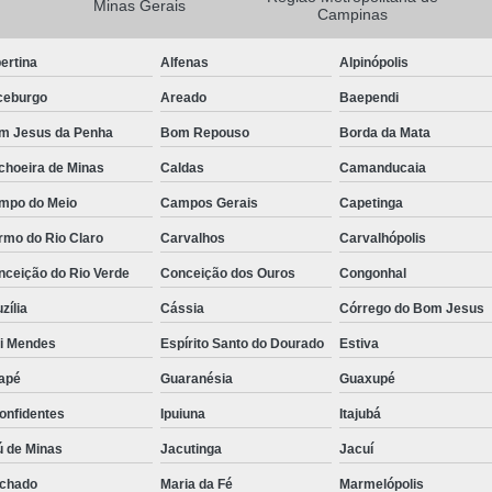
Minas Gerais
Campinas
Camisa Masculina Manga Longa Social
ertina
Alfenas
Alpinópolis
Camisa Social de Manga Longa
ceburgo
Areado
Baependi
Camisa Social Manga Longa Masculin
m Jesus da Penha
Bom Repouso
Borda da Mata
Camisa Social Masculina Manga Longa Lisa
choeira de Minas
Caldas
Camanducaia
Camisa Social Preta Manga Longa
mpo do Meio
Campos Gerais
Capetinga
Camisa Masculina Social
Ca
rmo do Rio Claro
Carvalhos
Carvalhópolis
Camisa Social Estampada Masculin
nceição do Rio Verde
Conceição dos Ouros
Congonhal
Camisa Social Masculina
Ca
zília
Cássia
Córrego do Bom Jesus
Camisa Social Masculina Estampada
ói Mendes
Espírito Santo do Dourado
Estiva
Camisa Social Masculina Preta
apé
Guaranésia
Guaxupé
Camisa Social Preta Masculina
Camis
onfidentes
Ipuiuna
Itajubá
Camisa Masculina Social Preço
Ca
ú de Minas
Jacutinga
Jacuí
Camisa Social Estampada Masculina Preç
chado
Maria da Fé
Marmelópolis