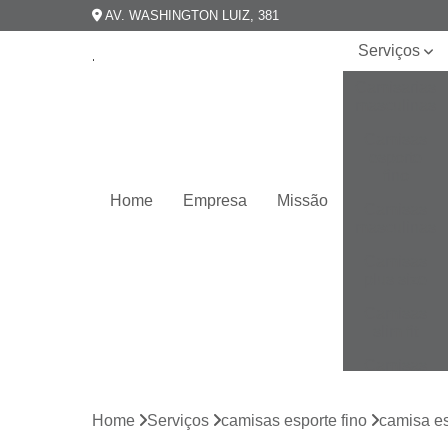
AV. WASHINGTON LUIZ, 381
Serviços
Camisarias
masculinas
Camisas
esporte
fino
Home
Empresa
Missão
Camisas
masculinas
Camisas
plus size
Camisas
slim fit
Camisas
slim
masculina
Home
Serviços
camisas esporte fino
camisa es
Camisas