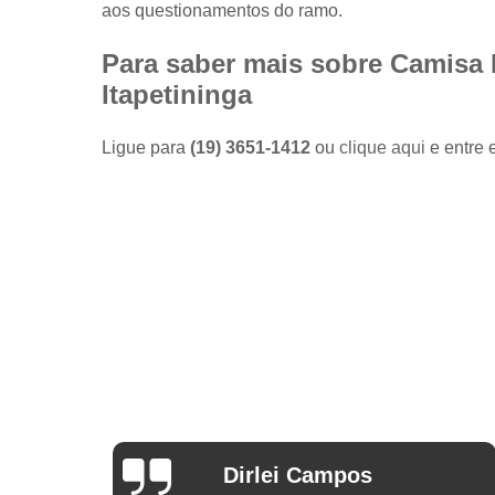
aos questionamentos do ramo.
Camisas
sociais
masculinas
Para saber mais sobre Camisa 
preço
Itapetininga
Fábricas
de camisas
Ligue para
(19) 3651-1412
ou
clique aqui
e entre 
Lojas de
modas
masculinas
Modas
masculinas
Roupa
masculina
Arthur Mello