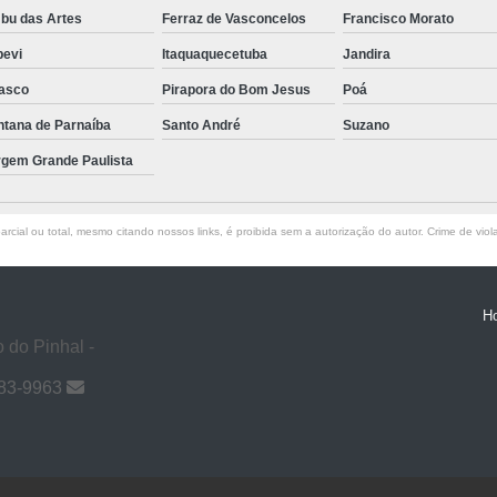
bu das Artes
Ferraz de Vasconcelos
Francisco Morato
pevi
Itaquaquecetuba
Jandira
asco
Pirapora do Bom Jesus
Poá
ntana de Parnaíba
Santo André
Suzano
rgem Grande Paulista
rcial ou total, mesmo citando nossos links, é proibida sem a autorização do autor. Crime de viol
H
 do Pinhal -
983-9963