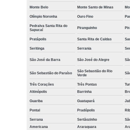
Monte Belo
Monte Santo de Minas
Mo
Olímpio Noronha
Ouro Fino
Pa
Pedralva Santa Rita do
Piranguinho
Pi
Sapucaí
Pratápolis
Santa Rita de Caldas
San
Seritinga
Serrania
Se
São José da Barra
São José do Alegre
São
São Sebastião do Rio
São Sebastião do Paraíso
Sã
Verde
Três Corações
Três Pontas
Tur
Altinópolis
Barrinha
Br
Guariba
Guatapará
Jab
Pontal
Pradópolis
Rib
Serrana
Sertãozinho
Sã
Americana
Araraquara
Ar