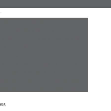
a Atacado
Camisaria Masculina Executiva
Camisaria Masculina Online
sculina Social
Camisaria Online Masculina
l Masculina Plus Size
Camisa Esporte Fino
amisa Esporte Fino Manga Curta
sporte Fino Slim
Camisa Esporte Social
Camisa Social Esporte Fino
misa Social Sport Fino
Camisa Sport Fino
pada Masculina
Camisa Jeans Masculina
Masculina
Camisa Manga Longa Masculina
inga
tampada
Camisa Masculina Manga Longa