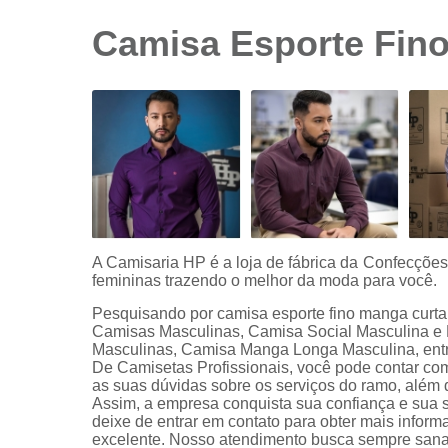
sociais
branca
Camisa Esporte Fino
Camisas
sociais
branca
preço
Camisas
sociais
listradas
Camisas
sociais
manga
A Camisaria HP é a loja de fábrica da Confecçõe
curta
femininas trazendo o melhor da moda para você.
Camisas
Pesquisando por camisa esporte fino manga curta 
sociais
Camisas Masculinas, Camisa Social Masculina e
manga
Masculinas, Camisa Manga Longa Masculina, entr
longa
De Camisetas Profissionais, você pode contar co
as suas dúvidas sobre os serviços do ramo, além d
Camisas
Assim, a empresa conquista sua confiança e sua s
sociais
deixe de entrar em contato para obter mais infor
masculinas
excelente. Nosso atendimento busca sempre sanar