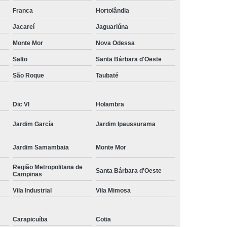
amisa Social
Moda Masculina Esporte Fino
Franca
Hortolândia
ina Social
Moda Plus Size Masculina
Jacareí
Jaguariúna
 Masculinas
Roupas Estilosas Masculinas
Monte Mor
Nova Odessa
Salto
Santa Bárbara d'Oeste
da Moda
Roupas Masculinas Esporte Fino
São Roque
Taubaté
Roupas Masculinas na Moda
Roupas Masculinas para Revenda
Dic VI
Holambra
ulinas Social
Roupas Sociais Masculinas
Jardim García
Jardim Ipaussurama
Jardim Samambaia
Monte Mor
Região Metropolitana de
Santa Bárbara d'Oeste
Campinas
Vila Industrial
Vila Mimosa
Carapicuíba
Cotia