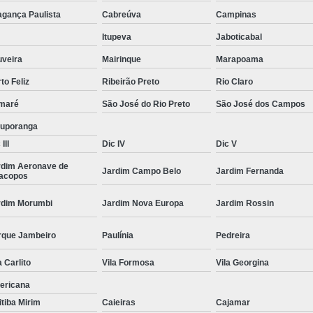
Moda Masculina Camisa
Moda Masculina C
agança Paulista
Cabreúva
Campinas
Moda Masculina Inverno
Moda Mascul
Itupeva
Jaboticabal
Moda Social Masculina
Roupas Elegantes
uveira
Mairinque
Marapoama
to Feliz
Ribeirão Preto
Rio Claro
Roupas Masculinas
Roupas Masculinas 
maré
São José do Rio Preto
São José dos Campos
Roupas Masculinas Estilosas
tuporanga
Roupas Masculinas no Atacado
III
Dic IV
Dic V
Roupas Masculinas Plus Size
Roupas Masc
rdim Aeronave de
Jardim Campo Belo
Jardim Fernanda
racopos
rdim Morumbi
Jardim Nova Europa
Jardim Rossin
rque Jambeiro
Paulínia
Pedreira
a Carlito
Vila Formosa
Vila Georgina
ericana
itiba Mirim
Caieiras
Cajamar