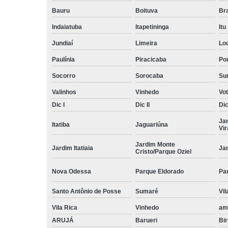
Bauru
Boituva
Br
Indaiatuba
Itapetininga
Itu
Jundiaí
Limeira
Lo
Paulínia
Piracicaba
Por
Socorro
Sorocaba
Su
Valinhos
Vinhedo
Vo
Dic I
Dic II
Dic 
Ja
Itatiba
Jaguariúna
Vi
Jardim Monte
Jardim Itatiaia
Ja
Cristo/Parque Oziel
Nova Odessa
Parque Eldorado
Pa
Santo Antônio de Posse
Sumaré
Vil
Vila Rica
Vinhedo
am
ARUJÁ
Barueri
Bir