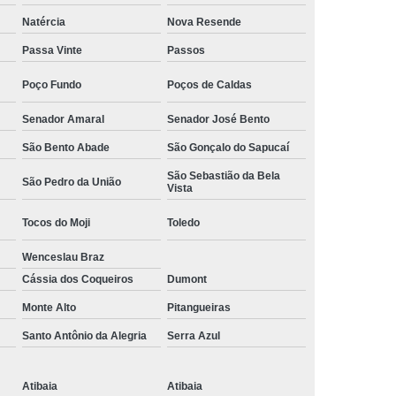
Camisa Social Masculina Manga Curta Preço
Natércia
Nova Resende
Preço
Camisa Social Masculina Preço
Passa Vinte
Passos
Camisa Social Masculina Slim Preço
Poço Fundo
Poços de Caldas
Preço
Camisa Social Fábrica
Senador Amaral
Senador José Bento
ial
Fábrica Camisa Social
São Bento Abade
São Gonçalo do Sapucaí
 Camisa Masculina
Fábrica de Camisa Social
São Sebastião da Bela
São Pedro da União
Vista
Fábrica de Camisa Social Masculina
Tocos do Moji
Toledo
em
Loja de Fábrica Camisa Social
Wenceslau Braz
Masculina
Loja de Moda Masculina Online
Cássia dos Coqueiros
Dumont
 Masculina
Loja Moda Masculina Executivo
Monte Alto
Pitangueiras
culina Social
Loja Virtual Moda Masculina
Santo Antônio da Alegria
Serra Azul
Masculina
Moda Básica Masculina
ans Masculina
Moda Masculina
Atibaia
Atibaia