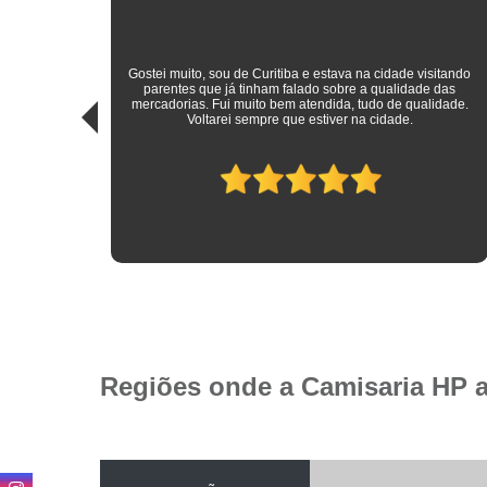
sitando
 das
Roupas sociais de excelente qualidade e preço mais do que
idade.
justo! Atendimento ímpar!
Regiões onde a Camisaria HP 