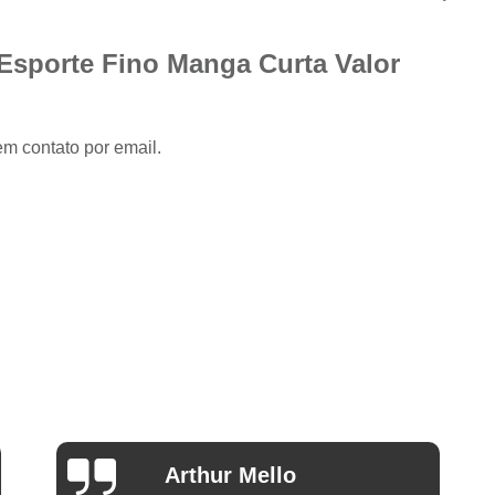
Camisa Slim com Elastano Masculina
Camisa Social Masculina Slim Branca
Esporte Fino Manga Curta Valor
Camisa Social Preta Masculina Slim
Camisa Branca Social
Camisa Branca S
em contato por email.
Camisa Social Branca Manga Curta
Camisa Social Branca Slim
Camisa Social Manga Longa Branca
Camisa Social Masculina Branca Mang
Camisa Branca Masculina Social Preço
Camisa Branca Social Preço
Cami
Camisa Social Branca Masculina Slim
Camisa Social Branca Slim Fit Preço
Ana Eudóxia Cesário de
Camisa Social Manga
Camargo