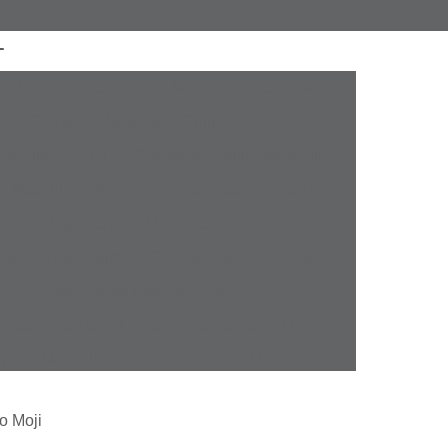
a Atacado
Camisaria Masculina Executiva
Camisaria Masculina Online
sculina Social
Camisaria Online Masculina
l Masculina Plus Size
Camisa Esporte Fino
amisa Esporte Fino Manga Curta
sporte Fino Slim
Camisa Esporte Social
Camisa Social Esporte Fino
misa Social Sport Fino
Camisa Sport Fino
pada Masculina
Camisa Jeans Masculina
Masculina
Camisa Manga Longa Masculina
o Moji
tampada
Camisa Masculina Manga Longa