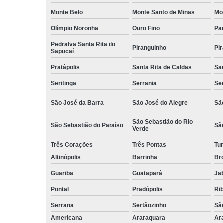
Monte Belo
Monte Santo de Minas
Mo
Olímpio Noronha
Ouro Fino
Pa
Pedralva Santa Rita do
Piranguinho
Pi
Sapucaí
Pratápolis
Santa Rita de Caldas
San
Seritinga
Serrania
Se
São José da Barra
São José do Alegre
São
São Sebastião do Rio
São Sebastião do Paraíso
Sã
Verde
Três Corações
Três Pontas
Tur
Altinópolis
Barrinha
Br
Guariba
Guatapará
Jab
Pontal
Pradópolis
Rib
Serrana
Sertãozinho
Sã
Americana
Araraquara
Ar