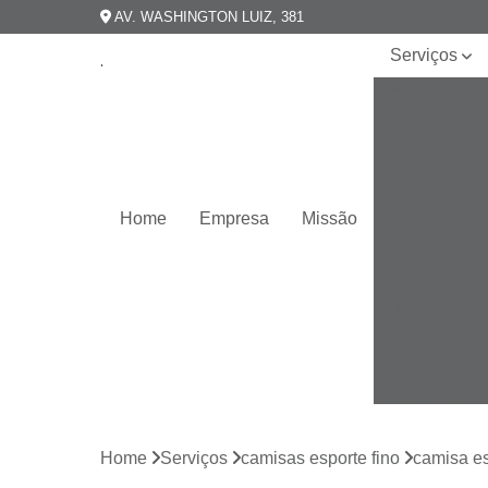
AV. WASHINGTON LUIZ, 381
Serviços
Camisarias
masculinas
Camisas
esporte
fino
Home
Empresa
Missão
Camisas
masculinas
Camisas
plus size
Camisas
slim fit
Camisas
slim
masculina
Home
Serviços
camisas esporte fino
camisa es
Camisas