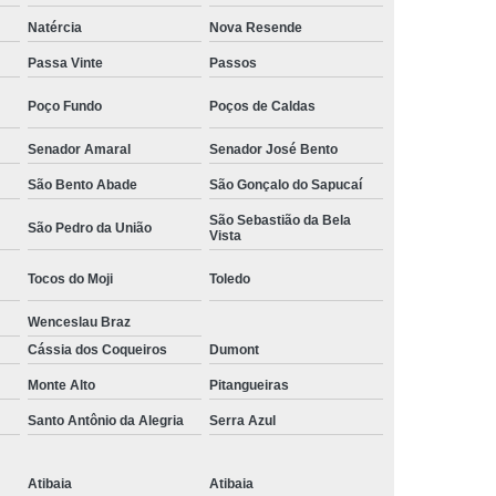
Camisa Social Masculina Manga Curta Preço
Natércia
Nova Resende
Preço
Camisa Social Masculina Preço
Passa Vinte
Passos
Camisa Social Masculina Slim Preço
Poço Fundo
Poços de Caldas
Preço
Camisa Social Fábrica
Senador Amaral
Senador José Bento
ial
Fábrica Camisa Social
São Bento Abade
São Gonçalo do Sapucaí
 Camisa Masculina
Fábrica de Camisa Social
São Sebastião da Bela
São Pedro da União
Vista
Fábrica de Camisa Social Masculina
Tocos do Moji
Toledo
em
Loja de Fábrica Camisa Social
Wenceslau Braz
Masculina
Loja de Moda Masculina Online
Cássia dos Coqueiros
Dumont
 Masculina
Loja Moda Masculina Executivo
Monte Alto
Pitangueiras
culina Social
Loja Virtual Moda Masculina
Santo Antônio da Alegria
Serra Azul
Masculina
Moda Básica Masculina
ans Masculina
Moda Masculina
Atibaia
Atibaia