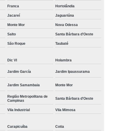
amisa Social
Moda Masculina Esporte Fino
Franca
Hortolândia
ina Social
Moda Plus Size Masculina
Jacareí
Jaguariúna
 Masculinas
Roupas Estilosas Masculinas
Monte Mor
Nova Odessa
Salto
Santa Bárbara d'Oeste
da Moda
Roupas Masculinas Esporte Fino
São Roque
Taubaté
Roupas Masculinas na Moda
Roupas Masculinas para Revenda
Dic VI
Holambra
ulinas Social
Roupas Sociais Masculinas
Jardim García
Jardim Ipaussurama
Jardim Samambaia
Monte Mor
Região Metropolitana de
Santa Bárbara d'Oeste
Campinas
Vila Industrial
Vila Mimosa
Carapicuíba
Cotia