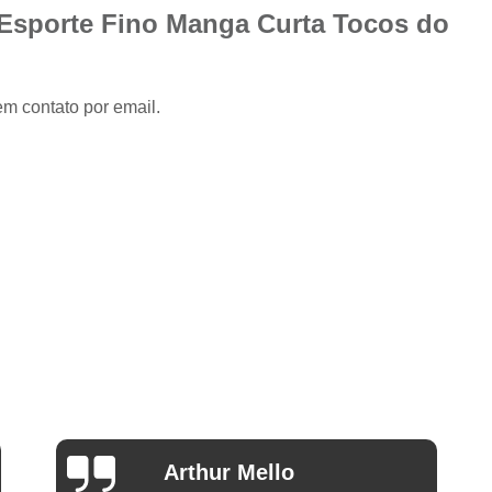
Camisa Slim com Elastano Masculina
 Esporte Fino Manga Curta Tocos do
Camisa Social Masculina Slim Branca
Camisa Social Preta Masculina Slim
em contato por email.
Camisa Branca Social
Camisa Branca S
Camisa Social Branca Manga Curta
Camisa Social Branca Slim
Camisa Social Manga Longa Branca
Camisa Social Masculina Branca Mang
Camisa Branca Masculina Social Preço
Camisa Branca Social Preço
Cami
Camisa Social Branca Masculina Slim
Camisa Social Branca Slim Fit Preço
Ana Eudóxia Cesário de
Camisa Social Manga
Camargo