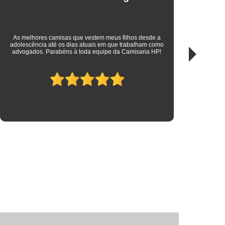
Branca Manga Longa Preço
o
Camisa Social Slim Branca Preço
istrada Social
Camisa Social Azul Listrada
Gostei
Ótimo atendimento, muito bom preço, loja bem equipada e com
par
variedades. Adorei conhecer a loja, vou voltar mais vezes.
merca
a Social Listrada Azul e Branco
a
Camisa Social Listrada Preta
Camisa Social Manga Curta Listrada
Camisa Social Masculina Listrada
nco
Camisa Masculina Social Manga Curta
Camisa Social de Manga Curta Lisa
misa Social Manga Curta Branca
Camisa Social Manga Curta Masculina
Camisa Social Manga Curta Slim
Camisa Social Slim Manga Curta
ial
Camisa Manga Longa Social