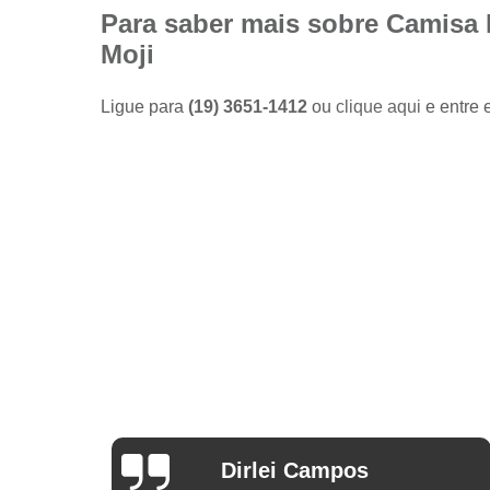
Camisas
Para saber mais sobre Camisa
sociais
Moji
masculinas
preço
Ligue para
(19) 3651-1412
ou
clique aqui
e entre 
Fábricas
de camisas
Lojas de
modas
masculinas
Modas
masculinas
Roupa
masculina
Arthur Mello