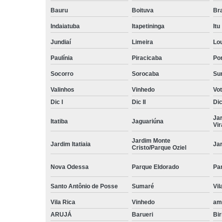
Bauru
Boituva
Br
Indaiatuba
Itapetininga
Itu
Jundiaí
Limeira
Lo
Paulínia
Piracicaba
Por
Socorro
Sorocaba
Su
Valinhos
Vinhedo
Vo
Dic I
Dic II
Dic 
Ja
Itatiba
Jaguariúna
Vi
Jardim Monte
Jardim Itatiaia
Ja
Cristo/Parque Oziel
Nova Odessa
Parque Eldorado
Pa
Santo Antônio de Posse
Sumaré
Vil
Vila Rica
Vinhedo
am
ARUJÁ
Barueri
Bir