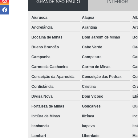
GRANDE SÃO PAULO
INTERIOR
Aiuruoca
Alagoa
Alb
Andrelândia
Arantina
Ar
Bocaina de Minas
Bom Jardim de Minas
Bo
Bueno Brandão
Cabo Verde
Ca
Campanha
Campestre
Ca
Carmo da Cachoeira
Carmo de Minas
Ca
Conceição da Aparecida
Conceição das Pedras
Co
Cordislândia
Cristina
Cru
Divisa Nova
Dom Viçoso
El
Fortaleza de Minas
Gonçalves
Gu
Ibitiúra de Minas
Ilicínea
Inc
Itanhandu
Itapeva
Ita
Lambari
Liberdade
Ma