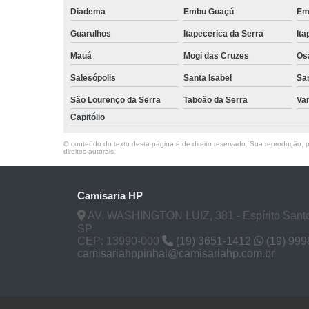
Diadema
Embu Guaçú
Em
Guarulhos
Itapecerica da Serra
Ita
Mauá
Mogi das Cruzes
Os
Salesópolis
Santa Isabel
Sa
São Lourenço da Serra
Taboão da Serra
Va
Capitólio
O conteúdo do texto desta página é de direito reservado. Sua reprodução, pa
direitos autorais
.
Camisaria HP
AV. WASHINGTON LUIZ, 381 - Espírito Santo
SP
CEP: 13990-000
(19) 3651-1412
(19) 99
camisariahppinhal@camisariahp.com.br