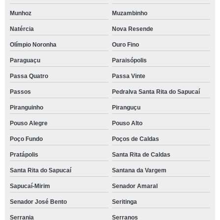
Munhoz
Muzambinho
Natércia
Nova Resende
Olímpio Noronha
Ouro Fino
Paraguaçu
Paraisópolis
Passa Quatro
Passa Vinte
Passos
Pedralva Santa Rita do Sapucaí
Piranguinho
Piranguçu
Pouso Alegre
Pouso Alto
Poço Fundo
Poços de Caldas
Pratápolis
Santa Rita de Caldas
Santa Rita do Sapucaí
Santana da Vargem
Sapucaí-Mirim
Senador Amaral
Senador José Bento
Seritinga
Serrania
Serranos