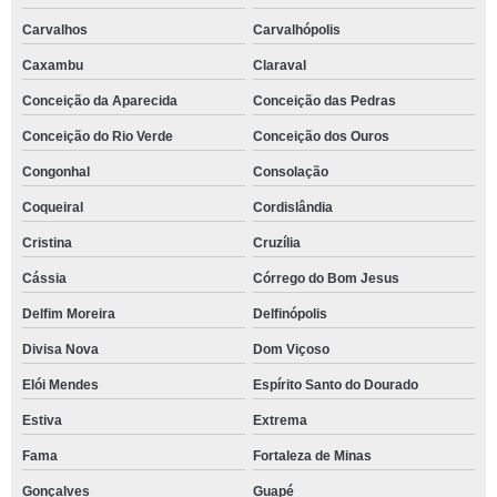
Carvalhos
Carvalhópolis
Caxambu
Claraval
Conceição da Aparecida
Conceição das Pedras
Conceição do Rio Verde
Conceição dos Ouros
Congonhal
Consolação
Coqueiral
Cordislândia
Cristina
Cruzília
Cássia
Córrego do Bom Jesus
Delfim Moreira
Delfinópolis
Divisa Nova
Dom Viçoso
Elói Mendes
Espírito Santo do Dourado
Estiva
Extrema
Fama
Fortaleza de Minas
Gonçalves
Guapé