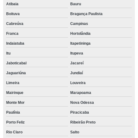
Atibaia
Bauru
Boituva
Bragança Paulista
Cabreúva
Campinas
Franca
Hortolândia
Indaiatuba
Itapetininga
Itu
Itupeva
Jaboticabal
Jacareí
Jaguariúna
Jundiaí
Limeira
Louveira
Mairinque
Marapoama
Monte Mor
Nova Odessa
Paulínia
Piracicaba
Porto Feliz
Ribeirão Preto
Rio Claro
Salto