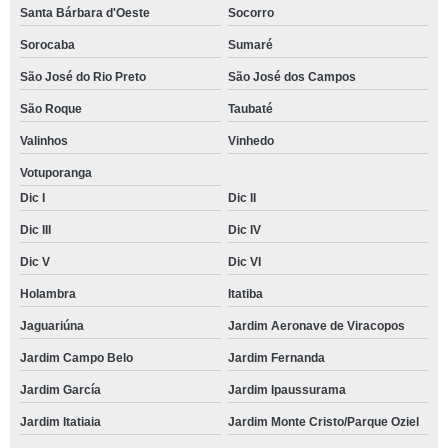
Santa Bárbara d'Oeste
Socorro
Sorocaba
Sumaré
São José do Rio Preto
São José dos Campos
São Roque
Taubaté
Valinhos
Vinhedo
Votuporanga
Dic I
Dic II
Dic III
Dic IV
Dic V
Dic VI
Holambra
Itatiba
Jaguariúna
Jardim Aeronave de Viracopos
Jardim Campo Belo
Jardim Fernanda
Jardim García
Jardim Ipaussurama
Jardim Itatiaia
Jardim Monte Cristo/Parque Oziel