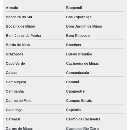
Areado
Baependi
Bandeira do Sul
Boa Esperança
Bocaina de Minas
Bom Jardim de Minas
Bom Jesus da Penha
Bom Repouso
Borda da Mata
Botelhos
Brazópolis
Bueno Brandão
Cabo Verde
Cachoeira de Minas
Caldas
Camanducaia
Cambuquira
Cambuí
Campanha
Campestre
Campo do Meio
Campos Gerais
Capetinga
Capitólio
Careaçu
Carmo da Cachoeira
Carmo de Minas
Carmo do Rio Claro