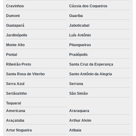
Cravinhos
Cássia dos Coqueiros
Dumont
Guariba
Guatapará
Jaboticabal
Jardinópolis
Luís Antônio
Monte Alto
Pitangueiras
Pontal
Pradópolis
Ribeirão Preto
Santa Cruz da Esperança
Santa Rosa de Viterbo
Santo Antônio da Alegria
Serra Azul
Serrana
Sertãozinho
São Simão
Taquaral
Americana
Araraquara
Araçatuba
Arthur Alvim
Artur Nogueira
Atibaia