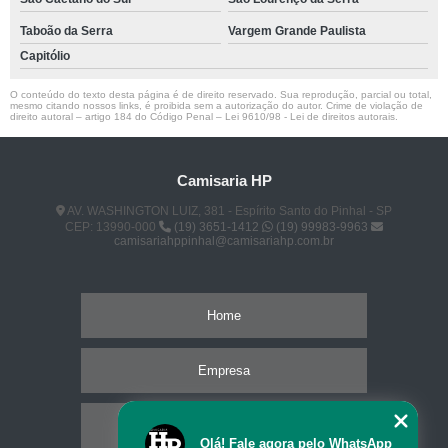
Taboão da Serra
Vargem Grande Paulista
Capitólio
O conteúdo do texto desta página é de direito reservado. Sua reprodução, parcial ou total,
mesmo citando nossos links, é proibida sem a autorização do autor. Crime de violação de
direito autoral – artigo 184 do Código Penal –
Lei 9610/98 - Lei de direitos autorais
.
Camisaria HP
AV. WASHINGTON LUIZ, 381 - Espírito Santo do Pinhal - SP
CEP: 13990-000
(19) 3651-1412
(19) 99983-9963
camisariahppinhal@camisariahp.com.br
Home
Empresa
Missão
Olá! Fale agora pelo WhatsApp