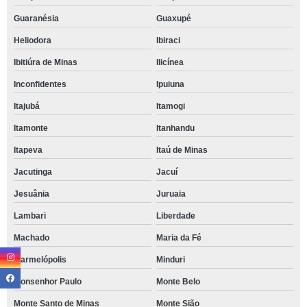
Guaranésia
Guaxupé
Heliodora
Ibiraci
Ibitiúra de Minas
Ilicínea
Inconfidentes
Ipuiuna
Itajubá
Itamogi
Itamonte
Itanhandu
Itapeva
Itaú de Minas
Jacutinga
Jacuí
Jesuânia
Juruaia
Lambari
Liberdade
Machado
Maria da Fé
Marmelópolis
Minduri
Monsenhor Paulo
Monte Belo
Monte Santo de Minas
Monte Sião