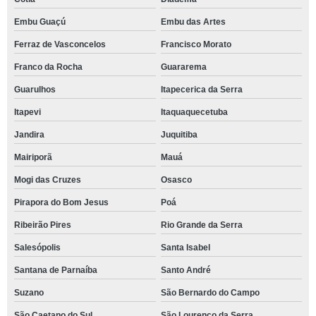
Embu Guaçú
Embu das Artes
Ferraz de Vasconcelos
Francisco Morato
Franco da Rocha
Guararema
Guarulhos
Itapecerica da Serra
Itapevi
Itaquaquecetuba
Jandira
Juquitiba
Mairiporã
Mauá
Mogi das Cruzes
Osasco
Pirapora do Bom Jesus
Poá
Ribeirão Pires
Rio Grande da Serra
Salesópolis
Santa Isabel
Santana de Parnaíba
Santo André
Suzano
São Bernardo do Campo
São Caetano do Sul
São Lourenço da Serra