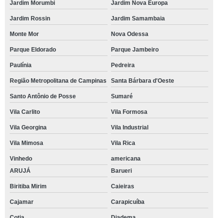
Jardim Morumbi
Jardim Nova Europa
Jardim Rossin
Jardim Samambaia
Monte Mor
Nova Odessa
Parque Eldorado
Parque Jambeiro
Paulínia
Pedreira
Região Metropolitana de Campinas
Santa Bárbara d'Oeste
Santo Antônio de Posse
Sumaré
Vila Carlito
Vila Formosa
Vila Georgina
Vila Industrial
Vila Mimosa
Vila Rica
Vinhedo
americana
ARUJÁ
Barueri
Biritiba Mirim
Caieiras
Cajamar
Carapicuíba
Cotia
Diadema