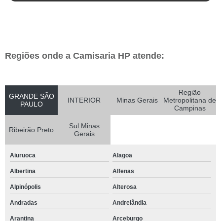
Regiões onde a Camisaria HP atende:
Região
GRANDE SÃO
INTERIOR
Minas Gerais
Metropolitana de
PAULO
Campinas
Sul Minas
Ribeirão Preto
Gerais
Aiuruoca
Alagoa
Albertina
Alfenas
Alpinópolis
Alterosa
Andradas
Andrelândia
Arantina
Arceburgo