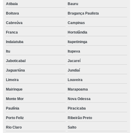
Atibaia
Bauru
Boituva
Bragança Paulista
Cabreúva
Campinas
Franca
Hortolândia
Indaiatuba
Itapetininga
Itu
Itupeva
Jaboticabal
Jacareí
Jaguariúna
Jundiaí
Limeira
Louveira
Mairinque
Marapoama
Monte Mor
Nova Odessa
Paulínia
Piracicaba
Porto Feliz
Ribeirão Preto
Rio Claro
Salto