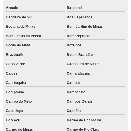
Areado
Baependi
Bandeira do Sul
Boa Esperança
Bocaina de Minas
Bom Jardim de Minas
Bom Jesus da Penha
Bom Repouso
Borda da Mata
Botelhos
Brazópolis
Bueno Brandão
Cabo Verde
Cachoeira de Minas
Caldas
Camanducaia
Cambuquira
Cambuí
Campanha
Campestre
Campo do Meio
Campos Gerais
Capetinga
Capitólio
Careaçu
Carmo da Cachoeira
Carmo de Minas
Carmo do Rio Claro