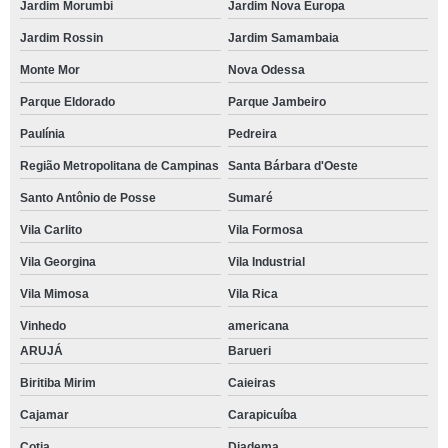
Jardim Morumbi
Jardim Nova Europa
Jardim Rossin
Jardim Samambaia
Monte Mor
Nova Odessa
Parque Eldorado
Parque Jambeiro
Paulínia
Pedreira
Região Metropolitana de Campinas
Santa Bárbara d'Oeste
Santo Antônio de Posse
Sumaré
Vila Carlito
Vila Formosa
Vila Georgina
Vila Industrial
Vila Mimosa
Vila Rica
Vinhedo
americana
ARUJÁ
Barueri
Biritiba Mirim
Caieiras
Cajamar
Carapicuíba
Cotia
Diadema