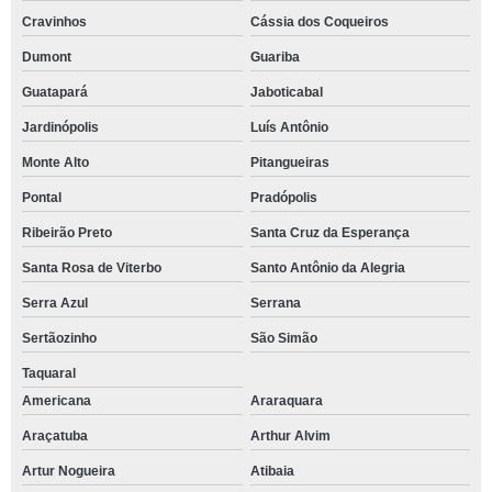
Cravinhos
Cássia dos Coqueiros
Dumont
Guariba
Guatapará
Jaboticabal
Jardinópolis
Luís Antônio
Monte Alto
Pitangueiras
Pontal
Pradópolis
Ribeirão Preto
Santa Cruz da Esperança
Santa Rosa de Viterbo
Santo Antônio da Alegria
Serra Azul
Serrana
Sertãozinho
São Simão
Taquaral
Americana
Araraquara
Araçatuba
Arthur Alvim
Artur Nogueira
Atibaia