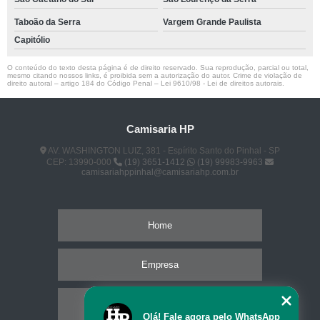
Taboão da Serra
Vargem Grande Paulista
Capitólio
O conteúdo do texto desta página é de direito reservado. Sua reprodução, parcial ou total,
mesmo citando nossos links, é proibida sem a autorização do autor. Crime de violação de
direito autoral – artigo 184 do Código Penal –
Lei 9610/98 - Lei de direitos autorais
.
Camisaria HP
AV. WASHINGTON LUIZ, 381 - Espírito Santo do Pinhal - SP
CEP: 13990-000
(19) 3651-1412
(19) 99983-9963
camisariahppinhal@camisariahp.com.br
Home
Empresa
Missão
Olá! Fale agora pelo WhatsApp