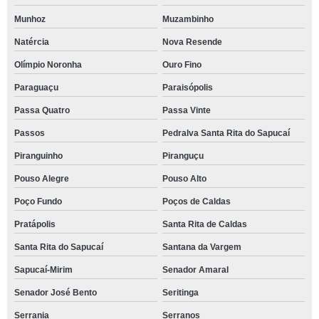
Munhoz
Muzambinho
Natércia
Nova Resende
Olímpio Noronha
Ouro Fino
Paraguaçu
Paraisópolis
Passa Quatro
Passa Vinte
Passos
Pedralva Santa Rita do Sapucaí
Piranguinho
Piranguçu
Pouso Alegre
Pouso Alto
Poço Fundo
Poços de Caldas
Pratápolis
Santa Rita de Caldas
Santa Rita do Sapucaí
Santana da Vargem
Sapucaí-Mirim
Senador Amaral
Senador José Bento
Seritinga
Serrania
Serranos