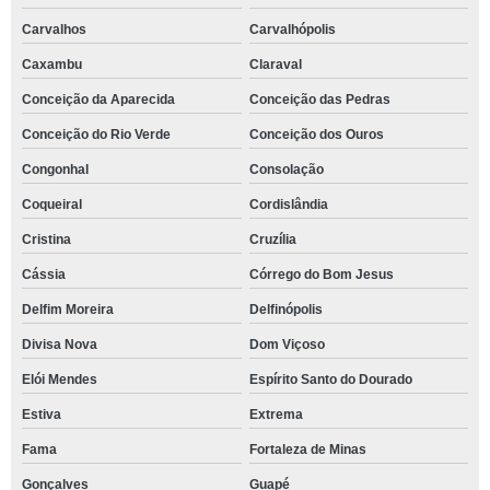
Carvalhos
Carvalhópolis
Caxambu
Claraval
Conceição da Aparecida
Conceição das Pedras
Conceição do Rio Verde
Conceição dos Ouros
Congonhal
Consolação
Coqueiral
Cordislândia
Cristina
Cruzília
Cássia
Córrego do Bom Jesus
Delfim Moreira
Delfinópolis
Divisa Nova
Dom Viçoso
Elói Mendes
Espírito Santo do Dourado
Estiva
Extrema
Fama
Fortaleza de Minas
Gonçalves
Guapé