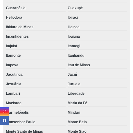
Guaranésia
Guaxupé
Heliodora
Ibiraci
Ibitiúra de Minas
Ilicínea
Inconfidentes
Ipuiuna
Itajubá
Itamogi
Itamonte
Itanhandu
Itapeva
Itaú de Minas
Jacutinga
Jacuí
Jesuânia
Juruaia
Lambari
Liberdade
Machado
Maria da Fé
Marmelópolis
Minduri
Monsenhor Paulo
Monte Belo
Monte Santo de Minas
Monte Sião