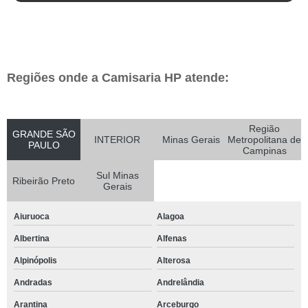
Regiões onde a Camisaria HP atende:
Região
GRANDE SÃO
INTERIOR
Minas Gerais
Metropolitana de
PAULO
Campinas
Sul Minas
Ribeirão Preto
Gerais
Aiuruoca
Alagoa
Albertina
Alfenas
Alpinópolis
Alterosa
Andradas
Andrelândia
Arantina
Arceburgo