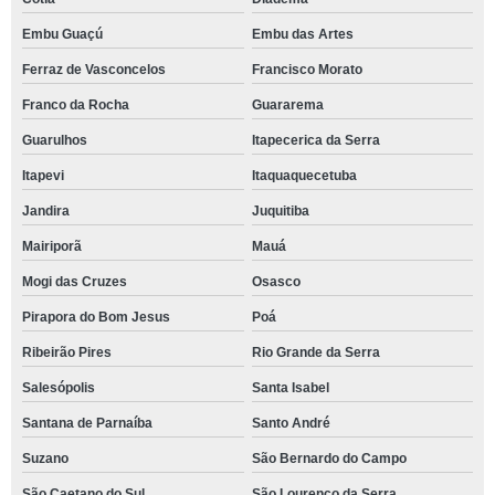
Embu Guaçú
Embu das Artes
Ferraz de Vasconcelos
Francisco Morato
Franco da Rocha
Guararema
Guarulhos
Itapecerica da Serra
Itapevi
Itaquaquecetuba
Jandira
Juquitiba
Mairiporã
Mauá
Mogi das Cruzes
Osasco
Pirapora do Bom Jesus
Poá
Ribeirão Pires
Rio Grande da Serra
Salesópolis
Santa Isabel
Santana de Parnaíba
Santo André
Suzano
São Bernardo do Campo
São Caetano do Sul
São Lourenço da Serra