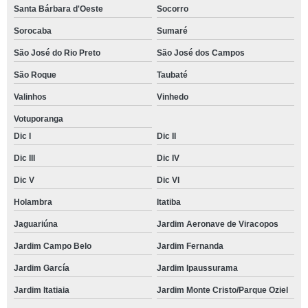
Santa Bárbara d'Oeste
Socorro
Sorocaba
Sumaré
São José do Rio Preto
São José dos Campos
São Roque
Taubaté
Valinhos
Vinhedo
Votuporanga
Dic I
Dic II
Dic III
Dic IV
Dic V
Dic VI
Holambra
Itatiba
Jaguariúna
Jardim Aeronave de Viracopos
Jardim Campo Belo
Jardim Fernanda
Jardim García
Jardim Ipaussurama
Jardim Itatiaia
Jardim Monte Cristo/Parque Oziel