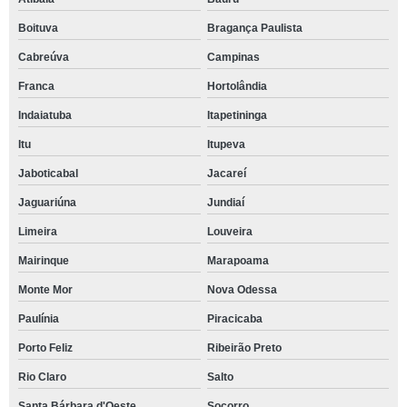
Boituva
Bragança Paulista
Cabreúva
Campinas
Franca
Hortolândia
Indaiatuba
Itapetininga
Itu
Itupeva
Jaboticabal
Jacareí
Jaguariúna
Jundiaí
Limeira
Louveira
Mairinque
Marapoama
Monte Mor
Nova Odessa
Paulínia
Piracicaba
Porto Feliz
Ribeirão Preto
Rio Claro
Salto
Santa Bárbara d'Oeste
Socorro