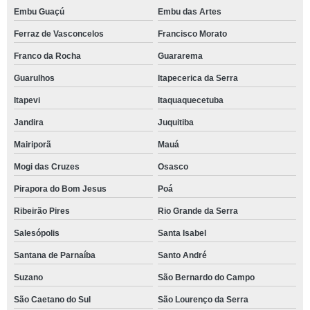
Embu Guaçú
Embu das Artes
Ferraz de Vasconcelos
Francisco Morato
Franco da Rocha
Guararema
Guarulhos
Itapecerica da Serra
Itapevi
Itaquaquecetuba
Jandira
Juquitiba
Mairiporã
Mauá
Mogi das Cruzes
Osasco
Pirapora do Bom Jesus
Poá
Ribeirão Pires
Rio Grande da Serra
Salesópolis
Santa Isabel
Santana de Parnaíba
Santo André
Suzano
São Bernardo do Campo
São Caetano do Sul
São Lourenço da Serra