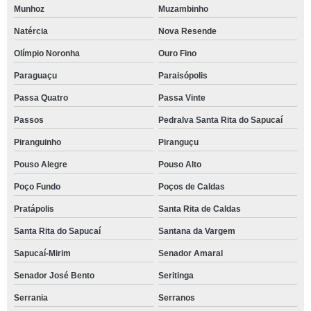
Munhoz
Muzambinho
Natércia
Nova Resende
Olímpio Noronha
Ouro Fino
Paraguaçu
Paraisópolis
Passa Quatro
Passa Vinte
Passos
Pedralva Santa Rita do Sapucaí
Piranguinho
Piranguçu
Pouso Alegre
Pouso Alto
Poço Fundo
Poços de Caldas
Pratápolis
Santa Rita de Caldas
Santa Rita do Sapucaí
Santana da Vargem
Sapucaí-Mirim
Senador Amaral
Senador José Bento
Seritinga
Serrania
Serranos