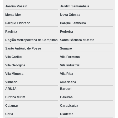
Jardim Rossin
Jardim Samambaia
Monte Mor
Nova Odessa
Parque Eldorado
Parque Jambeiro
Paulínia
Pedreira
Região Metropolitana de Campinas
Santa Bárbara d'Oeste
Santo Antônio de Posse
Sumaré
Vila Carlito
Vila Formosa
Vila Georgina
Vila Industrial
Vila Mimosa
Vila Rica
Vinhedo
americana
ARUJÁ
Barueri
Biritiba Mirim
Caieiras
Cajamar
Carapicuíba
Cotia
Diadema