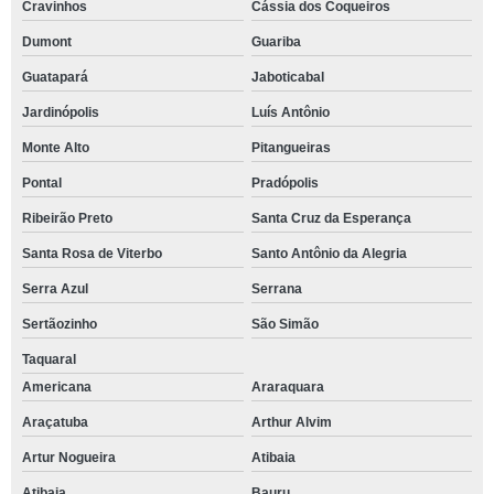
Cravinhos
Cássia dos Coqueiros
Dumont
Guariba
Guatapará
Jaboticabal
Jardinópolis
Luís Antônio
Monte Alto
Pitangueiras
Pontal
Pradópolis
Ribeirão Preto
Santa Cruz da Esperança
Santa Rosa de Viterbo
Santo Antônio da Alegria
Serra Azul
Serrana
Sertãozinho
São Simão
Taquaral
Americana
Araraquara
Araçatuba
Arthur Alvim
Artur Nogueira
Atibaia
Atibaia
Bauru