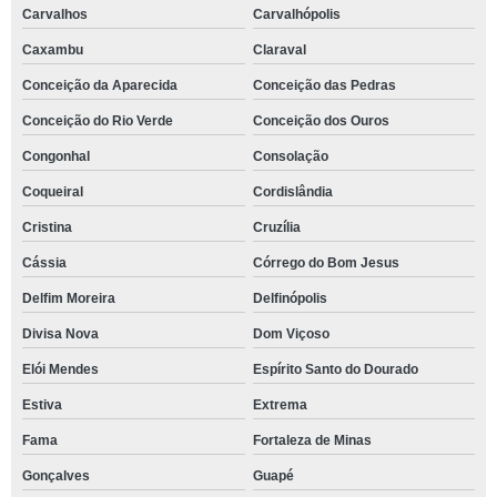
Carvalhos
Carvalhópolis
Caxambu
Claraval
Conceição da Aparecida
Conceição das Pedras
Conceição do Rio Verde
Conceição dos Ouros
Congonhal
Consolação
Coqueiral
Cordislândia
Cristina
Cruzília
Cássia
Córrego do Bom Jesus
Delfim Moreira
Delfinópolis
Divisa Nova
Dom Viçoso
Elói Mendes
Espírito Santo do Dourado
Estiva
Extrema
Fama
Fortaleza de Minas
Gonçalves
Guapé