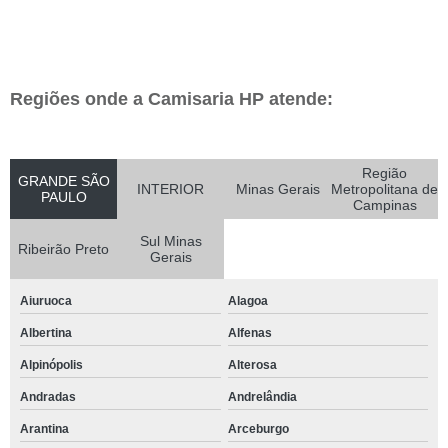
Regiões onde a Camisaria HP atende:
Região
GRANDE SÃO
INTERIOR
Minas Gerais
Metropolitana de
PAULO
Campinas
Sul Minas
Ribeirão Preto
Gerais
Aiuruoca
Alagoa
Albertina
Alfenas
Alpinópolis
Alterosa
Andradas
Andrelândia
Arantina
Arceburgo