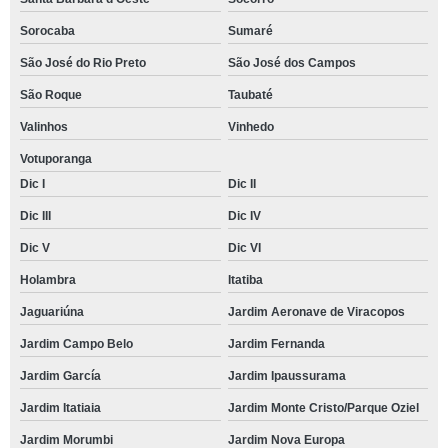
Sorocaba
Sumaré
São José do Rio Preto
São José dos Campos
São Roque
Taubaté
Valinhos
Vinhedo
Votuporanga
Dic I
Dic II
Dic III
Dic IV
Dic V
Dic VI
Holambra
Itatiba
Jaguariúna
Jardim Aeronave de Viracopos
Jardim Campo Belo
Jardim Fernanda
Jardim García
Jardim Ipaussurama
Jardim Itatiaia
Jardim Monte Cristo/Parque Oziel
Jardim Morumbi
Jardim Nova Europa