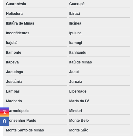
Guaranésia
Guaxupé
Heliodora
Ibiraci
Ibitiúra de Minas
Ilicínea
Inconfidentes
Ipuiuna
Itajubá
Itamogi
Itamonte
Itanhandu
Itapeva
Itaú de Minas
Jacutinga
Jacuí
Jesuânia
Juruaia
Lambari
Liberdade
Machado
Maria da Fé
Marmelópolis
Minduri
Monsenhor Paulo
Monte Belo
Monte Santo de Minas
Monte Sião