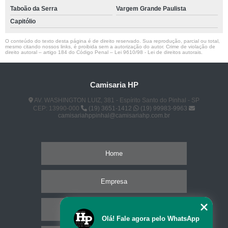
Taboão da Serra
Vargem Grande Paulista
Capitólio
O conteúdo do texto desta página é de direito reservado. Sua reprodução, parcial ou total,
mesmo citando nossos links, é proibida sem a autorização do autor. Crime de violação de
direito autoral – artigo 184 do Código Penal –
Lei 9610/98 - Lei de direitos autorais
.
Camisaria HP
AV. WASHINGTON LUIZ, 381 - Espírito Santo do Pinhal - SP
CEP: 13990-000
(19) 3651-1412
(19) 99983-9963
camisariahppinhal@camisariahp.com.br
Home
Empresa
Missão
Olá! Fale agora pelo WhatsApp