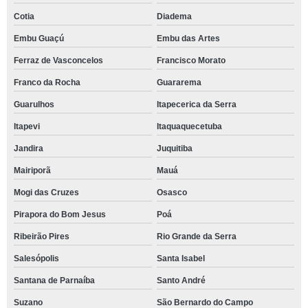
Cotia
Diadema
Embu Guaçú
Embu das Artes
Ferraz de Vasconcelos
Francisco Morato
Franco da Rocha
Guararema
Guarulhos
Itapecerica da Serra
Itapevi
Itaquaquecetuba
Jandira
Juquitiba
Mairiporã
Mauá
Mogi das Cruzes
Osasco
Pirapora do Bom Jesus
Poá
Ribeirão Pires
Rio Grande da Serra
Salesópolis
Santa Isabel
Santana de Parnaíba
Santo André
Suzano
São Bernardo do Campo