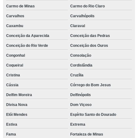
Carmo de Minas
Carmo do Rio Claro
Carvalhos
Carvalhópolis
Caxambu
Claraval
Conceição da Aparecida
Conceição das Pedras
Conceição do Rio Verde
Conceição dos Ouros
Congonhal
Consolação
Coqueiral
Cordislândia
Cristina
Cruzília
Cássia
Córrego do Bom Jesus
Delfim Moreira
Delfinópolis
Divisa Nova
Dom Viçoso
Elói Mendes
Espírito Santo do Dourado
Estiva
Extrema
Fama
Fortaleza de Minas