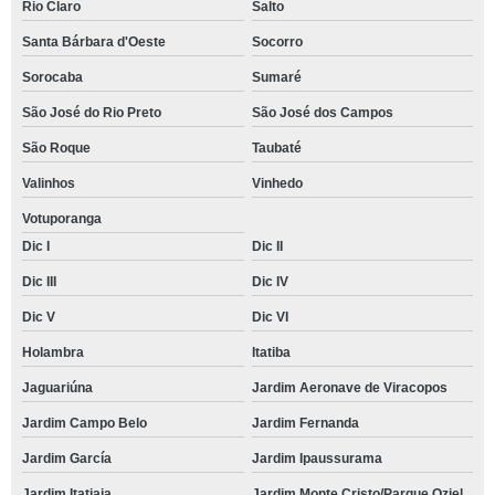
Rio Claro
Salto
Santa Bárbara d'Oeste
Socorro
Sorocaba
Sumaré
São José do Rio Preto
São José dos Campos
São Roque
Taubaté
Valinhos
Vinhedo
Votuporanga
Dic I
Dic II
Dic III
Dic IV
Dic V
Dic VI
Holambra
Itatiba
Jaguariúna
Jardim Aeronave de Viracopos
Jardim Campo Belo
Jardim Fernanda
Jardim García
Jardim Ipaussurama
Jardim Itatiaia
Jardim Monte Cristo/Parque Oziel