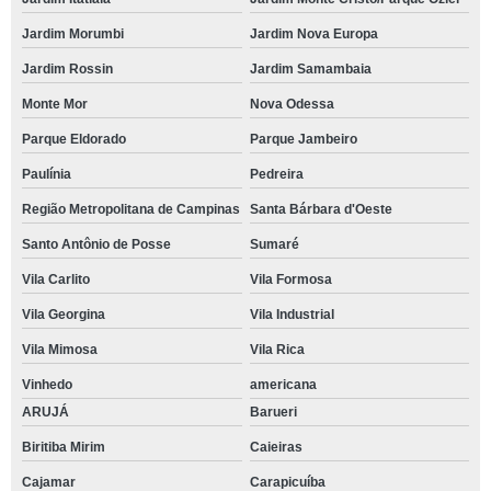
Jardim Morumbi
Jardim Nova Europa
Jardim Rossin
Jardim Samambaia
Monte Mor
Nova Odessa
Parque Eldorado
Parque Jambeiro
Paulínia
Pedreira
Região Metropolitana de Campinas
Santa Bárbara d'Oeste
Santo Antônio de Posse
Sumaré
Vila Carlito
Vila Formosa
Vila Georgina
Vila Industrial
Vila Mimosa
Vila Rica
Vinhedo
americana
ARUJÁ
Barueri
Biritiba Mirim
Caieiras
Cajamar
Carapicuíba