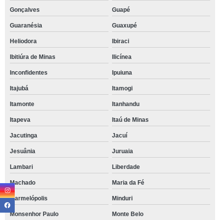
Gonçalves
Guapé
Guaranésia
Guaxupé
Heliodora
Ibiraci
Ibitiúra de Minas
Ilicínea
Inconfidentes
Ipuiuna
Itajubá
Itamogi
Itamonte
Itanhandu
Itapeva
Itaú de Minas
Jacutinga
Jacuí
Jesuânia
Juruaia
Lambari
Liberdade
Machado
Maria da Fé
Marmelópolis
Minduri
Monsenhor Paulo
Monte Belo