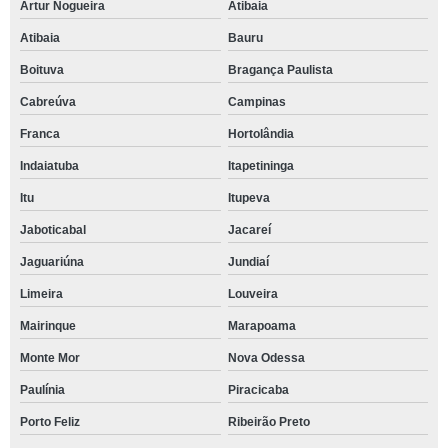
Artur Nogueira
Atibaia
Atibaia
Bauru
Boituva
Bragança Paulista
Cabreúva
Campinas
Franca
Hortolândia
Indaiatuba
Itapetininga
Itu
Itupeva
Jaboticabal
Jacareí
Jaguariúna
Jundiaí
Limeira
Louveira
Mairinque
Marapoama
Monte Mor
Nova Odessa
Paulínia
Piracicaba
Porto Feliz
Ribeirão Preto