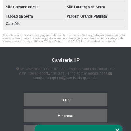
São Caetano do Sul
São Lourenço da Serra
Taboão da Serra
Vargem Grande Paulista
Capitólio
O conteúdo do texto desta página é de direito reservado. Sua reprodução, parcial ou total,
mesmo citando nossos links, é proibida sem a autorização do autor. Crime de violação de
direito autoral – artigo 184 do Código Penal –
Lei 9610/98 - Lei de direitos autorais
.
Camisaria HP
AV. WASHINGTON LUIZ, 381 - Espírito Santo do Pinhal - SP
CEP: 13990-000
(19) 3651-1412
(19) 99983-9963
camisariahppinhal@camisariahp.com.br
Home
Empresa