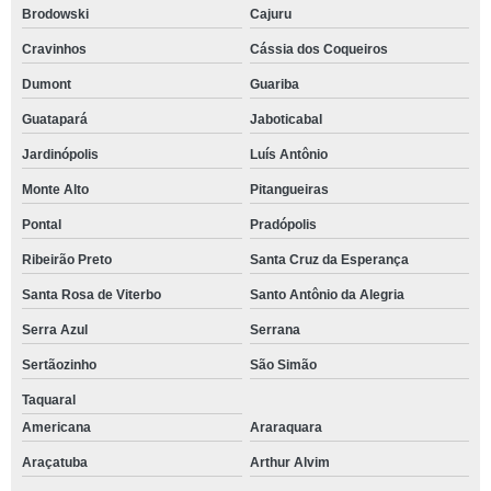
Brodowski
Cajuru
Cravinhos
Cássia dos Coqueiros
Dumont
Guariba
Guatapará
Jaboticabal
Jardinópolis
Luís Antônio
Monte Alto
Pitangueiras
Pontal
Pradópolis
Ribeirão Preto
Santa Cruz da Esperança
Santa Rosa de Viterbo
Santo Antônio da Alegria
Serra Azul
Serrana
Sertãozinho
São Simão
Taquaral
Americana
Araraquara
Araçatuba
Arthur Alvim