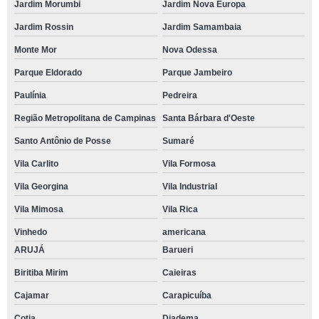
Jardim Morumbi
Jardim Nova Europa
Jardim Rossin
Jardim Samambaia
Monte Mor
Nova Odessa
Parque Eldorado
Parque Jambeiro
Paulínia
Pedreira
Região Metropolitana de Campinas
Santa Bárbara d'Oeste
Santo Antônio de Posse
Sumaré
Vila Carlito
Vila Formosa
Vila Georgina
Vila Industrial
Vila Mimosa
Vila Rica
Vinhedo
americana
ARUJÁ
Barueri
Biritiba Mirim
Caieiras
Cajamar
Carapicuíba
Cotia
Diadema