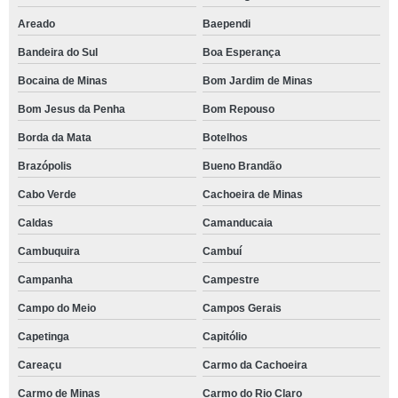
Areado
Baependi
Bandeira do Sul
Boa Esperança
Bocaina de Minas
Bom Jardim de Minas
Bom Jesus da Penha
Bom Repouso
Borda da Mata
Botelhos
Brazópolis
Bueno Brandão
Cabo Verde
Cachoeira de Minas
Caldas
Camanducaia
Cambuquira
Cambuí
Campanha
Campestre
Campo do Meio
Campos Gerais
Capetinga
Capitólio
Careaçu
Carmo da Cachoeira
Carmo de Minas
Carmo do Rio Claro