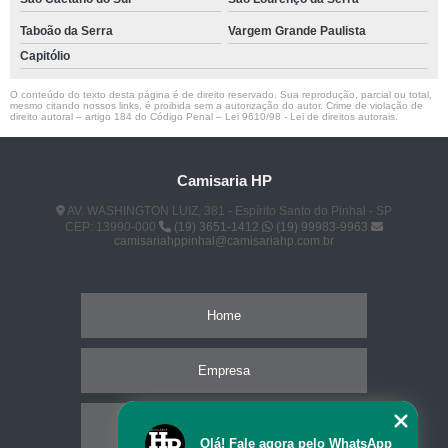
Taboão da Serra
Vargem Grande Paulista
Capitólio
O conteúdo do texto desta página é de direito reservado. Sua reprodução, parcial ou total,
mesmo citando nossos links, é proibida sem a autorização do autor. Crime de violação de
direito autoral – artigo 184 do Código Penal –
Lei 9610/98 - Lei de direitos autorais
.
Camisaria HP
AV. WASHINGTON LUIZ, 381 - Espírito Santo do Pinhal - SP
CEP: 13990-000
(19) 3651-1412
(19) 99983-9963
camisariahppinhal@camisariahp.com.br
Home
Empresa
Missão
Olá! Fale agora pelo WhatsApp