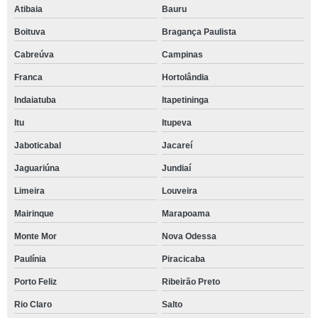
Atibaia
Bauru
Boituva
Bragança Paulista
Cabreúva
Campinas
Franca
Hortolândia
Indaiatuba
Itapetininga
Itu
Itupeva
Jaboticabal
Jacareí
Jaguariúna
Jundiaí
Limeira
Louveira
Mairinque
Marapoama
Monte Mor
Nova Odessa
Paulínia
Piracicaba
Porto Feliz
Ribeirão Preto
Rio Claro
Salto