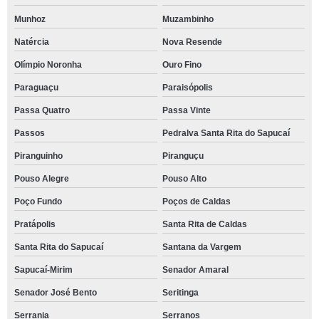
Munhoz
Muzambinho
Natércia
Nova Resende
Olímpio Noronha
Ouro Fino
Paraguaçu
Paraisópolis
Passa Quatro
Passa Vinte
Passos
Pedralva Santa Rita do Sapucaí
Piranguinho
Piranguçu
Pouso Alegre
Pouso Alto
Poço Fundo
Poços de Caldas
Pratápolis
Santa Rita de Caldas
Santa Rita do Sapucaí
Santana da Vargem
Sapucaí-Mirim
Senador Amaral
Senador José Bento
Seritinga
Serrania
Serranos