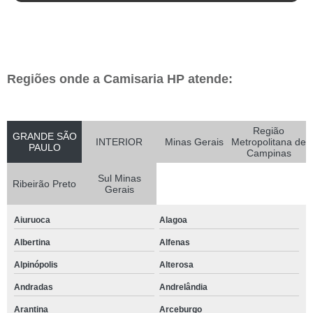
Regiões onde a Camisaria HP atende:
Região
GRANDE SÃO
INTERIOR
Minas Gerais
Metropolitana de
PAULO
Campinas
Sul Minas
Ribeirão Preto
Gerais
Aiuruoca
Alagoa
Albertina
Alfenas
Alpinópolis
Alterosa
Andradas
Andrelândia
Arantina
Arceburgo