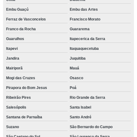
Embu Guaçú
Embu das Artes
Ferraz de Vasconcelos
Francisco Morato
Franco da Rocha
Guararema
Guarulhos
Itapecerica da Serra
Itapevi
Itaquaquecetuba
Jandira
Juquitiba
Mairiporã
Mauá
Mogi das Cruzes
Osasco
Pirapora do Bom Jesus
Poá
Ribeirão Pires
Rio Grande da Serra
Salesópolis
Santa Isabel
Santana de Parnaíba
Santo André
Suzano
São Bernardo do Campo
São Caetano do Sul
São Lourenço da Serra