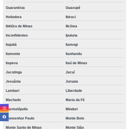
Guaranésia
Guaxupé
Heliodora
Ibiraci
Ibitiúra de Minas
Ilicínea
Inconfidentes
Ipuiuna
Itajubá
Itamogi
Itamonte
Itanhandu
Itapeva
Itaú de Minas
Jacutinga
Jacuí
Jesuânia
Juruaia
Lambari
Liberdade
Machado
Maria da Fé
Marmelópolis
Minduri
Monsenhor Paulo
Monte Belo
Monte Santo de Minas
Monte Sião