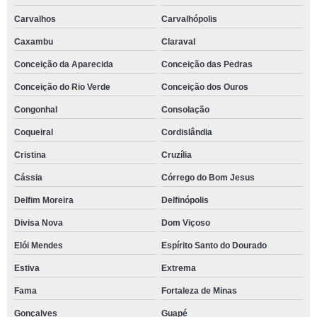
Carvalhos
Carvalhópolis
Caxambu
Claraval
Conceição da Aparecida
Conceição das Pedras
Conceição do Rio Verde
Conceição dos Ouros
Congonhal
Consolação
Coqueiral
Cordislândia
Cristina
Cruzília
Cássia
Córrego do Bom Jesus
Delfim Moreira
Delfinópolis
Divisa Nova
Dom Viçoso
Elói Mendes
Espírito Santo do Dourado
Estiva
Extrema
Fama
Fortaleza de Minas
Gonçalves
Guapé