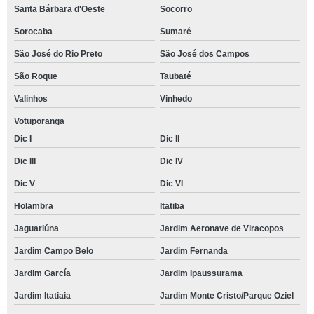
Santa Bárbara d'Oeste
Socorro
Sorocaba
Sumaré
São José do Rio Preto
São José dos Campos
São Roque
Taubaté
Valinhos
Vinhedo
Votuporanga
Dic I
Dic II
Dic III
Dic IV
Dic V
Dic VI
Holambra
Itatiba
Jaguariúna
Jardim Aeronave de Viracopos
Jardim Campo Belo
Jardim Fernanda
Jardim García
Jardim Ipaussurama
Jardim Itatiaia
Jardim Monte Cristo/Parque Oziel