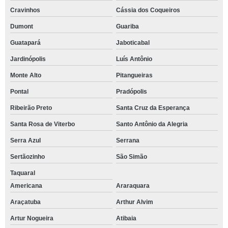
Cravinhos
Cássia dos Coqueiros
Dumont
Guariba
Guatapará
Jaboticabal
Jardinópolis
Luís Antônio
Monte Alto
Pitangueiras
Pontal
Pradópolis
Ribeirão Preto
Santa Cruz da Esperança
Santa Rosa de Viterbo
Santo Antônio da Alegria
Serra Azul
Serrana
Sertãozinho
São Simão
Taquaral
Americana
Araraquara
Araçatuba
Arthur Alvim
Artur Nogueira
Atibaia