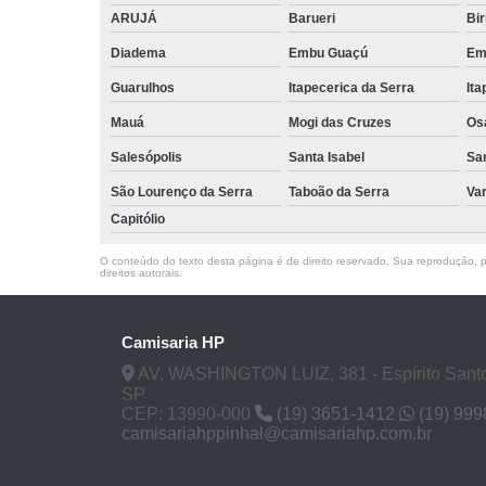
ARUJÁ
Barueri
Bir
Diadema
Embu Guaçú
Em
Guarulhos
Itapecerica da Serra
Ita
Mauá
Mogi das Cruzes
Os
Salesópolis
Santa Isabel
Sa
São Lourenço da Serra
Taboão da Serra
Va
Capitólio
O conteúdo do texto desta página é de direito reservado. Sua reprodução, pa
direitos autorais
.
Camisaria HP
AV. WASHINGTON LUIZ, 381 - Espírito Santo
SP
CEP: 13990-000
(19) 3651-1412
(19) 99
camisariahppinhal@camisariahp.com.br