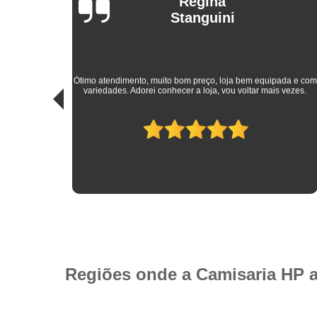
io de
Regina
Stanguini
sde a
Ótimo atendimento, muito bom preço, loja bem equipada e com
m como
variedades. Adorei conhecer a loja, vou voltar mais vezes.
a HP!
Regiões onde a Camisaria HP 