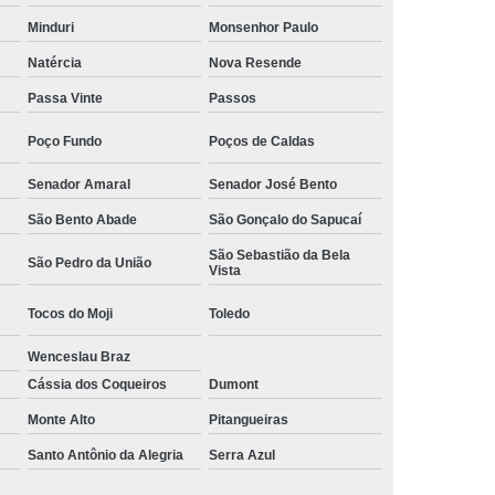
Camisa Social Masculina Manga Curta Preço
Minduri
Monsenhor Paulo
Preço
Camisa Social Masculina Preço
Natércia
Nova Resende
Passa Vinte
Passos
Camisa Social Masculina Slim Preço
Preço
Camisa Social Fábrica
Poço Fundo
Poços de Caldas
ial
Fábrica Camisa Social
Senador Amaral
Senador José Bento
 Camisa Masculina
Fábrica de Camisa Social
São Bento Abade
São Gonçalo do Sapucaí
Fábrica de Camisa Social Masculina
São Sebastião da Bela
São Pedro da União
Vista
em
Loja de Fábrica Camisa Social
Tocos do Moji
Toledo
Masculina
Loja de Moda Masculina Online
Wenceslau Braz
 Masculina
Loja Moda Masculina Executivo
Cássia dos Coqueiros
Dumont
culina Social
Loja Virtual Moda Masculina
Monte Alto
Pitangueiras
Masculina
Moda Básica Masculina
Santo Antônio da Alegria
Serra Azul
ans Masculina
Moda Masculina