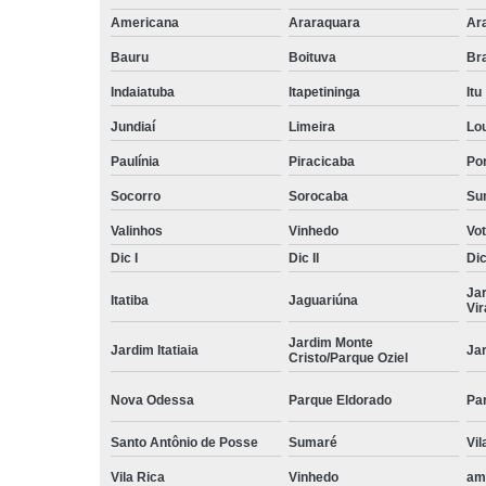
Americana
Araraquara
Ar
Bauru
Boituva
Br
Indaiatuba
Itapetininga
Itu
Jundiaí
Limeira
Lo
Paulínia
Piracicaba
Por
Socorro
Sorocaba
Su
Valinhos
Vinhedo
Vo
Dic I
Dic II
Dic 
Ja
Itatiba
Jaguariúna
Vi
Jardim Monte
Jardim Itatiaia
Ja
Cristo/Parque Oziel
Nova Odessa
Parque Eldorado
Pa
Santo Antônio de Posse
Sumaré
Vil
Vila Rica
Vinhedo
am