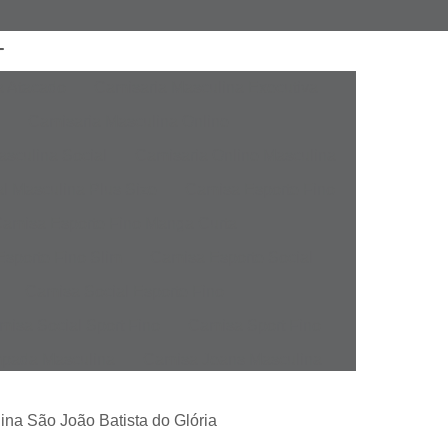
a Atacado
Camisaria Masculina Executiva
Camisaria Masculina Online
sculina Social
Camisaria Online Masculina
l Masculina Plus Size
Camisa Esporte Fino
amisa Esporte Fino Manga Curta
sporte Fino Slim
Camisa Esporte Social
Camisa Social Esporte Fino
misa Social Sport Fino
Camisa Sport Fino
pada Masculina
Camisa Jeans Masculina
Masculina
Camisa Manga Longa Masculina
ina São João Batista do Glória
tampada
Camisa Masculina Manga Longa