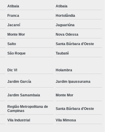
amisa Social
Moda Masculina Esporte Fino
Atibaia
Atibaia
ina Social
Moda Plus Size Masculina
Franca
Hortolândia
 Masculinas
Roupas Estilosas Masculinas
Jacareí
Jaguariúna
Monte Mor
Nova Odessa
da Moda
Roupas Masculinas Esporte Fino
Salto
Santa Bárbara d'Oeste
Roupas Masculinas na Moda
São Roque
Taubaté
Roupas Masculinas para Revenda
ulinas Social
Roupas Sociais Masculinas
Dic VI
Holambra
Jardim García
Jardim Ipaussurama
Jardim Samambaia
Monte Mor
Região Metropolitana de
Santa Bárbara d'Oeste
Campinas
Vila Industrial
Vila Mimosa