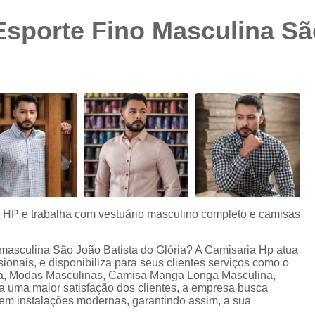
Camisa Preta Masculina
Camisa Slim 
sporte Fino Masculina Sã
Camisa Branca Plus Size
Camisa Jeans Ma
Camisa Manga Longa Plus Size Masculina
Camisa Social Branca Plus Size
Camisa Social Plus Size
Cam
Camisa Xadrez Masculina Plus Size
Camisa 
Camisa Masculina Manga Curta Slim Fit
Cam
Camisa Slim Fit
Camisa Slim Fit Luxo
C
Camisa Social Masculina Slim Fit
Camisa S
s HP e trabalha com vestuário masculino completo e camisas
Camisa Social Slim Fit Masculina
Camisa Su
Camisa Branca Slim Masculina
 masculina São João Batista do Glória? A Camisaria Hp atua
nais, e disponibiliza para seus clientes serviços como o
Camisa Jeans Slim Masculin
na, Modas Masculinas, Camisa Manga Longa Masculina,
 uma maior satisfação dos clientes, a empresa busca
Camisa Masculina Slim Fit Manga Lo
e em instalações modernas, garantindo assim, a sua