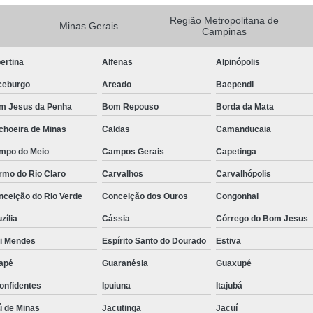
Camisa Masculina Manga Longa Social
Região Metropolitana de
Minas Gerais
Campinas
Camisa Social de Manga Longa
ertina
Alfenas
Alpinópolis
Camisa Social Manga Longa Masculin
ceburgo
Areado
Baependi
Camisa Social Masculina Manga Longa Lisa
m Jesus da Penha
Bom Repouso
Borda da Mata
Camisa Social Preta Manga Longa
choeira de Minas
Caldas
Camanducaia
Camisa Masculina Social
Ca
mpo do Meio
Campos Gerais
Capetinga
Camisa Social Estampada Masculin
rmo do Rio Claro
Carvalhos
Carvalhópolis
Camisa Social Masculina
Ca
nceição do Rio Verde
Conceição dos Ouros
Congonhal
Camisa Social Masculina Estampada
zília
Cássia
Córrego do Bom Jesus
Camisa Social Masculina Preta
ói Mendes
Espírito Santo do Dourado
Estiva
Camisa Social Preta Masculina
Camis
apé
Guaranésia
Guaxupé
Camisa Masculina Social Preço
Ca
onfidentes
Ipuiuna
Itajubá
Camisa Social Estampada Masculina Preç
ú de Minas
Jacutinga
Jacuí