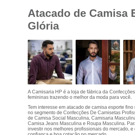
sociais
branca
Atacado de Camisa E
Camisas
Glória
sociais
branca
preço
Camisas
sociais
listradas
Camisas
sociais
manga
curta
Camisas
A Camisaria HP é a loja de fábrica da Confecçõe
sociais
femininas trazendo o melhor da moda para você.
manga
Tem interesse em atacado de camisa esporte fino
longa
no segmento de Confecções De Camisetas Profissio
de Camisa Social Masculina, Camisaria Masculi
Camisas
Camisa Jeans Masculina e Roupa Masculina. Para
sociais
investir nos melhores profissionais do mercado, 
masculinas
confiança e boa cotação no mercado.