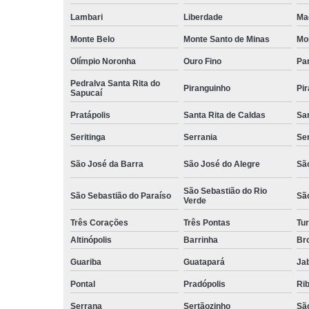
Lambari
Liberdade
Ma
Monte Belo
Monte Santo de Minas
Mo
Olímpio Noronha
Ouro Fino
Pa
Pedralva Santa Rita do
Piranguinho
Pi
Sapucaí
Pratápolis
Santa Rita de Caldas
San
Seritinga
Serrania
Se
São José da Barra
São José do Alegre
São
São Sebastião do Rio
São Sebastião do Paraíso
Sã
Verde
Três Corações
Três Pontas
Tur
Altinópolis
Barrinha
Br
Guariba
Guatapará
Jab
Pontal
Pradópolis
Rib
Serrana
Sertãozinho
Sã