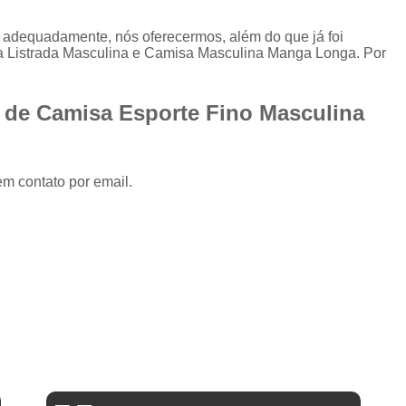
Camisa Slim com Elastano Masculina
o adequadamente, nós oferecermos, além do que já foi
Camisa Social Masculina Slim Branca
sa Listrada Masculina e Camisa Masculina Manga Longa. Por
Camisa Social Preta Masculina Slim
Camisa Branca Social
Camisa Branca S
 de Camisa Esporte Fino Masculina
Camisa Social Branca Manga Curta
Camisa Social Branca Slim
em contato por email.
Camisa Social Manga Longa Branca
Camisa Social Masculina Branca Mang
Camisa Branca Masculina Social Preço
Camisa Branca Social Preço
Cami
Camisa Social Branca Masculina Slim
Camisa Social Branca Slim Fit Preço
Camisa Social Manga