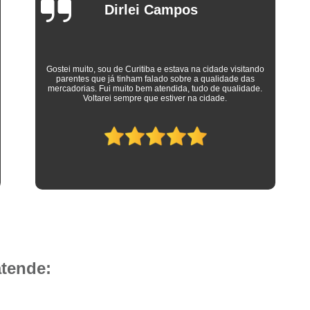
Camisa Social Masculina 
Dirlei Campos
Camisa Social Masculina Branca Preç
Camisa Listrada Masculina Social
Camisa L
Gostei muito, sou de Curitiba e estava na cidade visitando
Camisa Social Listrada
Camis
parentes que já tinham falado sobre a qualidade das
mercadorias. Fui muito bem atendida, tudo de qualidade.
Camisa Social Listrada Masculin
Voltarei sempre que estiver na cidade.
Camisa Social Listrada Preta e Branca
Camisa Social Manga Longa Listrada
Camisa Social Masculina Listrada Preto e Bra
Camisa Social de Manga Curta
Camisa Social Manga Curta
Ca
Camisa Social Manga Curta Estampada
Camisa Social Manga Curta Preta
atende:
Camisa Social Preta Manga Curta
Camisa Manga Longa Masculina Soc