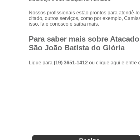
Camisas
sociais
Nossos profissionais estão prontos para atendê-l
masculinas
citado, outros serviços, como por exemplo, Cami
preço
isso, fale conosco e saiba mais.
Fábricas
Para saber mais sobre Atacado
de camisas
São João Batista do Glória
Lojas de
modas
masculinas
Ligue para
(19) 3651-1412
ou
clique aqui
e entre 
Modas
masculinas
Roupa
masculina