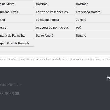
itiba Mirim
Caieiras
Cajamar
bu das Artes
Ferraz de Vasconcelos
Francisco Morato
pevi
Itaquaquecetuba
Jandira
asco
Pirapora do Bom Jesus
Poá
ntana de Parnaíba
Santo André
Suzano
rgem Grande Paulista
rcial ou total, mesmo citando nossos links, é proibida sem a autorização do autor. Crime de viol
H
 do Pinhal -
983-9963