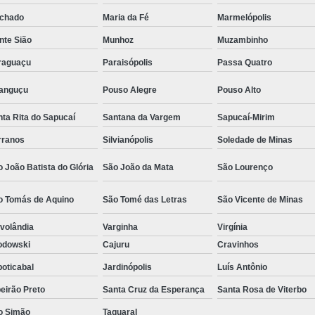
Camisa Social Masculina Estampada Preço
chado
Maria da Fé
Marmelópolis
Camisa Social Masculina Manga Longa 
nte Sião
Munhoz
Muzambinho
raguaçu
Paraisópolis
Passa Quatro
Camisa Social Masculina Preta Preço
Camisa Social Preta Masculina 
ranguçu
Pouso Alegre
Pouso Alto
Fábrica Camisa Masculina Soc
ta Rita do Sapucaí
Santana da Vargem
Sapucaí-Mirim
Fábrica Camisa Social Masculina
Fábrica de
rranos
Silvianópolis
Soledade de Minas
Fábrica de Camisa Social de Homem
 João Batista do Glória
São João da Mata
São Lourenço
Fábrica de Camisa Social para Hom
o Tomás de Aquino
São Tomé das Letras
São Vicente de Minas
Loja com Moda Masculina
Loja de Moda 
volândia
Varginha
Virgínia
Loja Executivo Moda Masculina
Loja Moda
odowski
Cajuru
Cravinhos
Loja Moda Masculina Online
Loja Moda Mas
oticabal
Jardinópolis
Luís Antônio
Moda Masculina Loja
Moda Atual 
eirão Preto
Santa Cruz da Esperança
Santa Rosa de Viterbo
Moda Casual Masculina
Moda Je
o Simão
Taquaral