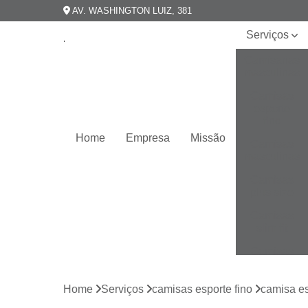
AV. WASHINGTON LUIZ, 381
Serviços
Camisarias
masculinas
Camisas
esporte
fino
Home
Empresa
Missão
Camisas
masculinas
Camisas
plus size
Camisas
slim fit
Camisas
slim
masculina
Home
Serviços
camisas esporte fino
camisa es
Camisas