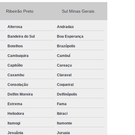
Camisa Masculina Social Manga Longa
Ribeirão Preto
Sul Minas Gerais
Camisa Social Manga Longa
Alterosa
Andradas
a
Camisa Social Manga Longa Preta
Bandeira do Sul
Boa Esperança
Camisa Social Masculina Preta Manga Longa
Botelhos
Brazópolis
Camisa a Rigor Social Masculina
Cambuquira
Cambuí
misa Social Branca Masculina
Capitólio
Careaçu
a
Camisa Social Jeans Masculina
Caxambu
Claraval
misa Social Masculina a Rigor
Consolação
Coqueiral
Camisa Social Masculina Manga Curta
Delfim Moreira
Delfinópolis
Camisa Social Masculina Slim
Extrema
Fama
a Manga Longa Social Masculina Preço
Heliodora
Ibiraci
misa Social Branca Masculina Preço
Itamogi
Itamonte
o
Camisa Social Jeans Masculina Preço
Jesuânia
Juruaia