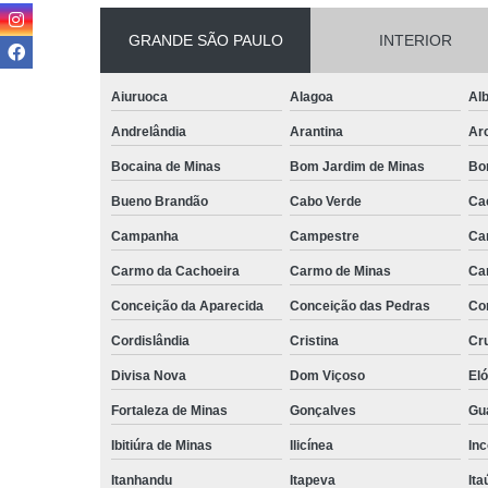
GRANDE SÃO PAULO
INTERIOR
Aiuruoca
Alagoa
Alb
Andrelândia
Arantina
Ar
Bocaina de Minas
Bom Jardim de Minas
Bo
Bueno Brandão
Cabo Verde
Ca
Campanha
Campestre
Ca
Carmo da Cachoeira
Carmo de Minas
Ca
Conceição da Aparecida
Conceição das Pedras
Co
Cordislândia
Cristina
Cru
Divisa Nova
Dom Viçoso
El
Fortaleza de Minas
Gonçalves
Gu
Ibitiúra de Minas
Ilicínea
Inc
Itanhandu
Itapeva
Ita