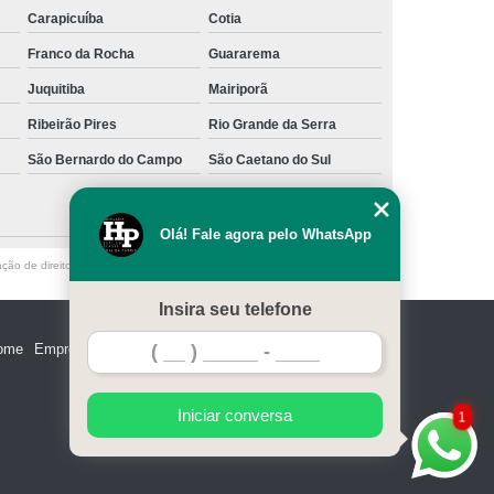
Carapicuíba
Cotia
Franco da Rocha
Guararema
Juquitiba
Mairiporã
Ribeirão Pires
Rio Grande da Serra
São Bernardo do Campo
São Caetano do Sul
Olá! Fale agora pelo WhatsApp
ação de direito autoral – artigo 184 do Código Penal –
Lei 9610/98 - Lei de
Insira seu telefone
ome
Empresa
Missão
Serviços
Contato
Mapa do site
Iniciar conversa
1