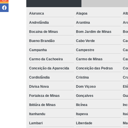
Aiuruoca
Alagoa
Alb
Andrelândia
Arantina
Ar
Bocaina de Minas
Bom Jardim de Minas
Bo
Bueno Brandão
Cabo Verde
Ca
Campanha
Campestre
Ca
Carmo da Cachoeira
Carmo de Minas
Ca
Conceição da Aparecida
Conceição das Pedras
Co
Cordislândia
Cristina
Cru
Divisa Nova
Dom Viçoso
El
Fortaleza de Minas
Gonçalves
Gu
Ibitiúra de Minas
Ilicínea
Inc
Itanhandu
Itapeva
Ita
Lambari
Liberdade
Ma