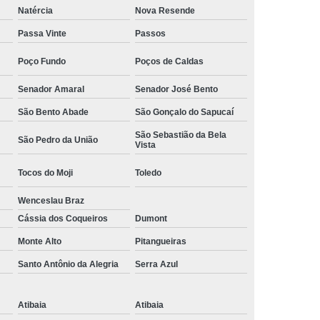
Natércia
Nova Resende
Camisa Social Masculina Manga Curta Preço
Passa Vinte
Passos
Preço
Camisa Social Masculina Preço
Poço Fundo
Poços de Caldas
Camisa Social Masculina Slim Preço
Preço
Camisa Social Fábrica
Senador Amaral
Senador José Bento
São Bento Abade
São Gonçalo do Sapucaí
ial
Fábrica Camisa Social
São Sebastião da Bela
 Camisa Masculina
Fábrica de Camisa Social
São Pedro da União
Vista
Fábrica de Camisa Social Masculina
Tocos do Moji
Toledo
em
Loja de Fábrica Camisa Social
Wenceslau Braz
Masculina
Loja de Moda Masculina Online
Cássia dos Coqueiros
Dumont
 Masculina
Loja Moda Masculina Executivo
Monte Alto
Pitangueiras
culina Social
Loja Virtual Moda Masculina
Santo Antônio da Alegria
Serra Azul
Masculina
Moda Básica Masculina
Atibaia
Atibaia
ans Masculina
Moda Masculina