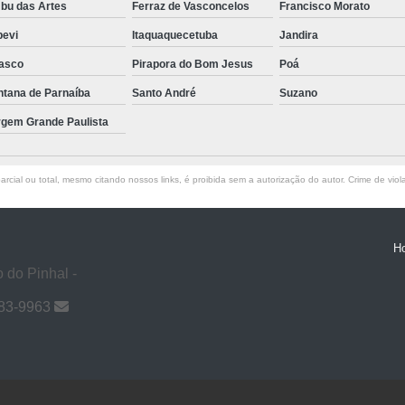
bu das Artes
Ferraz de Vasconcelos
Francisco Morato
pevi
Itaquaquecetuba
Jandira
asco
Pirapora do Bom Jesus
Poá
ntana de Parnaíba
Santo André
Suzano
rgem Grande Paulista
rcial ou total, mesmo citando nossos links, é proibida sem a autorização do autor. Crime de viol
H
 do Pinhal -
983-9963