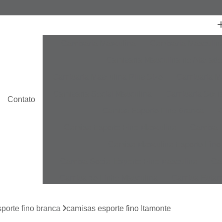
Camisaria Masculina
Camisaria Masculin
Camisaria Masculina no Atacado
Camisaria Masculina Plus Size
Camisaria Ma
Camisaria Social Masculina
Camisaria Socia
Contato
Camisa Esporte Fino Branca
C
Camisa Esporte Fino Masculina
Camisa E
Camisa Masculina Esporte Fino
Camisa Social Esporte Fino Masculina
Ca
Camisa de Linho Masculina
Camisa Estam
Camisa Linho Masculina
Camisa Listrada 
porte fino branca
camisas esporte fino Itamonte
Camisa Masculina
Camisa Masculina Es