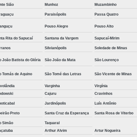
nte Sião
Munhoz
Muzambinho
Camisa Social Masculina Estampada Preço
raguaçu
Paraisópolis
Passa Quatro
Camisa Social Masculina Manga Longa 
ranguçu
Pouso Alegre
Pouso Alto
Camisa Social Masculina Preta Preço
Camisa Social Preta Masculina 
ta Rita do Sapucaí
Santana da Vargem
Sapucaí-Mirim
rranos
Silvianópolis
Soledade de Minas
Fábrica Camisa Masculina Soc
Fábrica Camisa Social Masculina
Fábrica de
 João Batista do Glória
São João da Mata
São Lourenço
Fábrica de Camisa Social de Homem
o Tomás de Aquino
São Tomé das Letras
São Vicente de Minas
Fábrica de Camisa Social para Hom
volândia
Varginha
Virgínia
Loja com Moda Masculina
Loja de Moda 
odowski
Cajuru
Cravinhos
Loja Executivo Moda Masculina
Loja Moda
oticabal
Jardinópolis
Luís Antônio
Loja Moda Masculina Online
Loja Moda Mas
eirão Preto
Santa Cruz da Esperança
Santa Rosa de Viterbo
Moda Masculina Loja
Moda Atual 
o Simão
Taquaral
açatuba
Arthur Alvim
Artur Nogueira
Moda Casual Masculina
Moda Je