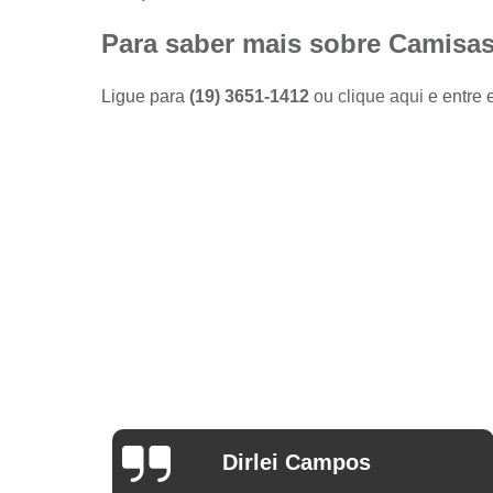
Camisas
sociais
Para saber mais sobre Camisas
masculinas
preço
Ligue para
(19) 3651-1412
ou
clique aqui
e entre 
Fábricas
de camisas
Lojas de
modas
masculinas
Modas
masculinas
Roupa
masculina
Arthur Mello