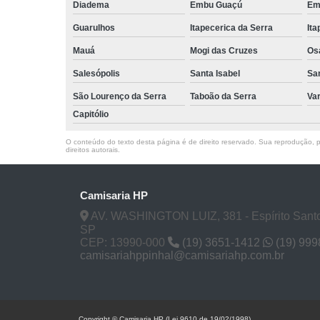
Diadema
Embu Guaçú
Em
Guarulhos
Itapecerica da Serra
Ita
Mauá
Mogi das Cruzes
Os
Salesópolis
Santa Isabel
Sa
São Lourenço da Serra
Taboão da Serra
Va
Capitólio
O conteúdo do texto desta página é de direito reservado. Sua reprodução, pa
direitos autorais
.
Camisaria HP
AV. WASHINGTON LUIZ, 381 - Espírito Santo
SP
CEP: 13990-000
(19) 3651-1412
(19) 99
camisariahppinhal@camisariahp.com.br
Copyright © Camisaria HP (Lei 9610 de 19/02/1998)