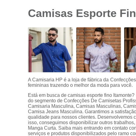
sociais
branca
Camisas Esporte Fin
Camisas
sociais
branca
preço
Camisas
sociais
listradas
Camisas
sociais
manga
A Camisaria HP é a loja de fábrica da Confecçõe
curta
femininas trazendo o melhor da moda para você.
Camisas
Está em busca de camisas esporte fino Itamonte?
sociais
do segmento de Confecções De Camisetas Profiss
manga
Camisaria Masculina, Camisas Masculinas, Cami
longa
Camisa Jeans Masculina. Garantimos a satisfação 
qualidade para nossos clientes. Desenvolvemos ca
Camisas
isso, conseguimos disponibilizar outros trabalh
sociais
Manga Curta. Saiba mais entrando em contato co
masculinas
serviços e produtos disponibilizados pelo ramo c