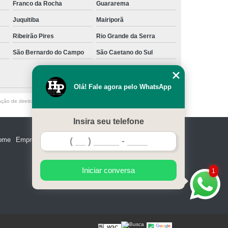
Franco da Rocha
Guararema
Juquitiba
Mairiporã
Ribeirão Pires
Rio Grande da Serra
São Bernardo do Campo
São Caetano do Sul
Olá! Fale agora pelo WhatsApp
ação de direito autoral – artigo 184 do Código Penal –
Lei 9610/98 - Lei de
Insira seu telefone
ome
Empresa
Missão
Serviços
Contato
Mapa do site
Iniciar conversa
1
W3C