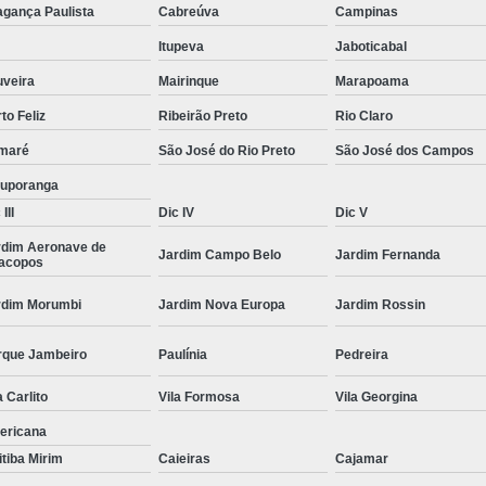
agança Paulista
Cabreúva
Campinas
Moda Masculina Camisa
Moda Masculina C
Itupeva
Jaboticabal
Moda Masculina Inverno
Moda Mascul
uveira
Mairinque
Marapoama
Moda Social Masculina
Roupas Elegantes
to Feliz
Ribeirão Preto
Rio Claro
Roupas Masculinas
Roupas Masculinas 
maré
São José do Rio Preto
São José dos Campos
Roupas Masculinas Estilosas
tuporanga
Roupas Masculinas no Atacado
III
Dic IV
Dic V
Roupas Masculinas Plus Size
Roupas Masc
rdim Aeronave de
Jardim Campo Belo
Jardim Fernanda
racopos
rdim Morumbi
Jardim Nova Europa
Jardim Rossin
rque Jambeiro
Paulínia
Pedreira
a Carlito
Vila Formosa
Vila Georgina
ericana
itiba Mirim
Caieiras
Cajamar