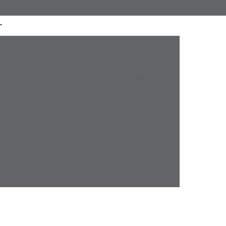
a Atacado
Camisaria Masculina Executiva
Camisaria Masculina Online
sculina Social
Camisaria Online Masculina
l Masculina Plus Size
Camisa Esporte Fino
amisa Esporte Fino Manga Curta
sporte Fino Slim
Camisa Esporte Social
Camisa Social Esporte Fino
misa Social Sport Fino
Camisa Sport Fino
pada Masculina
Camisa Jeans Masculina
Masculina
Camisa Manga Longa Masculina
tampada
Camisa Masculina Manga Longa