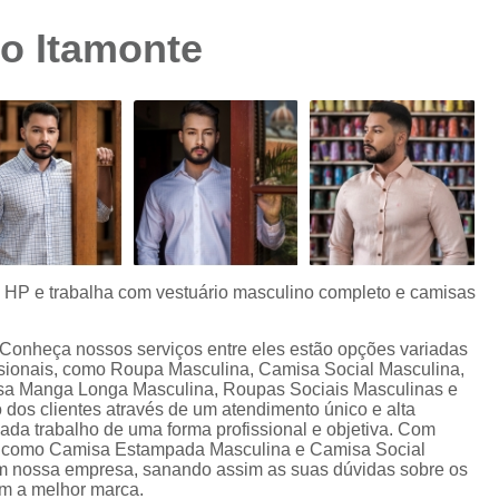
Camisa Preta Masculina
Camisa Slim 
o Itamonte
Camisa Branca Plus Size
Camisa Jeans Ma
Camisa Manga Longa Plus Size Masculina
Camisa Social Branca Plus Size
Camisa Social Plus Size
Cam
Camisa Xadrez Masculina Plus Size
Camisa 
Camisa Masculina Manga Curta Slim Fit
Cam
Camisa Slim Fit
Camisa Slim Fit Luxo
C
s HP e trabalha com vestuário masculino completo e camisas
Camisa Social Masculina Slim Fit
Camisa S
 Conheça nossos serviços entre eles estão opções variadas
Camisa Social Slim Fit Masculina
Camisa Su
ionais, como Roupa Masculina, Camisa Social Masculina,
sa Manga Longa Masculina, Roupas Sociais Masculinas e
Camisa Branca Slim Masculina
dos clientes através de um atendimento único e alta
da trabalho de uma forma profissional e objetiva. Com
Camisa Jeans Slim Masculin
os, como Camisa Estampada Masculina e Camisa Social
m nossa empresa, sanando assim as suas dúvidas sobre os
Camisa Masculina Slim Fit Manga Lo
om a melhor marca.