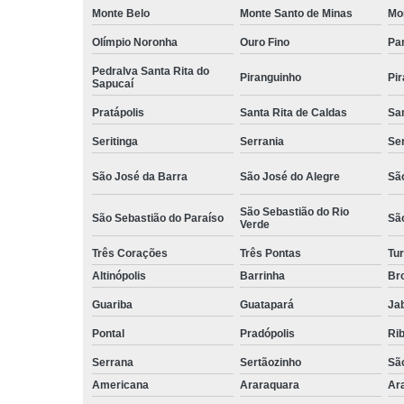
Monte Belo
Monte Santo de Minas
Mo
Olímpio Noronha
Ouro Fino
Pa
Pedralva Santa Rita do
Piranguinho
Pi
Sapucaí
Pratápolis
Santa Rita de Caldas
San
Seritinga
Serrania
Se
São José da Barra
São José do Alegre
São
São Sebastião do Rio
São Sebastião do Paraíso
Sã
Verde
Três Corações
Três Pontas
Tur
Altinópolis
Barrinha
Br
Guariba
Guatapará
Jab
Pontal
Pradópolis
Rib
Serrana
Sertãozinho
Sã
Americana
Araraquara
Ar