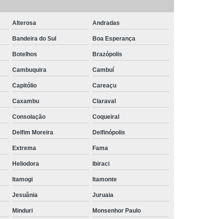
Camisa Masculina Social Manga Longa
Alterosa
Andradas
Camisa Social Manga Longa
Bandeira do Sul
Boa Esperança
a
Camisa Social Manga Longa Preta
Botelhos
Brazópolis
Camisa Social Masculina Preta Manga Longa
Cambuquira
Cambuí
Camisa a Rigor Social Masculina
Capitólio
Careaçu
misa Social Branca Masculina
Caxambu
Claraval
a
Camisa Social Jeans Masculina
Consolação
Coqueiral
misa Social Masculina a Rigor
Delfim Moreira
Delfinópolis
Camisa Social Masculina Manga Curta
Extrema
Fama
Camisa Social Masculina Slim
Heliodora
Ibiraci
Itamogi
Itamonte
a Manga Longa Social Masculina Preço
Jesuânia
Juruaia
misa Social Branca Masculina Preço
Minduri
Monsenhor Paulo
o
Camisa Social Jeans Masculina Preço