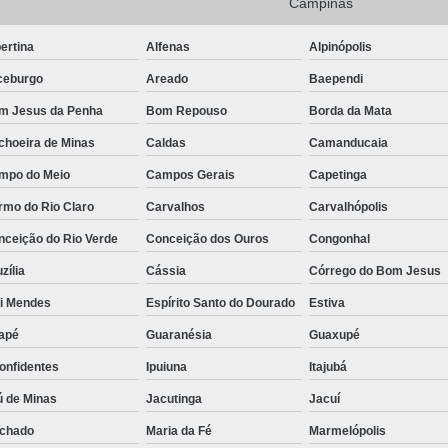
Campinas
Camisa Masculina Manga Longa Social
ertina
Alfenas
Alpinópolis
Camisa Social de Manga Longa
ceburgo
Areado
Baependi
Camisa Social Manga Longa Masculin
m Jesus da Penha
Bom Repouso
Borda da Mata
Camisa Social Masculina Manga Longa Lisa
choeira de Minas
Caldas
Camanducaia
Camisa Social Preta Manga Longa
mpo do Meio
Campos Gerais
Capetinga
Camisa Masculina Social
Ca
rmo do Rio Claro
Carvalhos
Carvalhópolis
Camisa Social Estampada Masculin
nceição do Rio Verde
Conceição dos Ouros
Congonhal
Camisa Social Masculina
Ca
zília
Cássia
Córrego do Bom Jesus
Camisa Social Masculina Estampada
ói Mendes
Espírito Santo do Dourado
Estiva
Camisa Social Masculina Preta
apé
Guaranésia
Guaxupé
onfidentes
Ipuiuna
Itajubá
Camisa Social Preta Masculina
Camis
ú de Minas
Jacutinga
Jacuí
Camisa Masculina Social Preço
Ca
chado
Maria da Fé
Marmelópolis
Camisa Social Estampada Masculina Preç