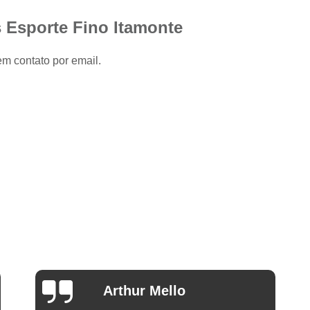
Camisa Slim com Elastano Masculina
 Esporte Fino Itamonte
Camisa Social Masculina Slim Branca
Camisa Social Preta Masculina Slim
em contato por email.
Camisa Branca Social
Camisa Branca S
Camisa Social Branca Manga Curta
Camisa Social Branca Slim
Camisa Social Manga Longa Branca
Camisa Social Masculina Branca Mang
Camisa Branca Masculina Social Preço
Camisa Branca Social Preço
Cami
Camisa Social Branca Masculina Slim
Camisa Social Branca Slim Fit Preço
Ana Eudóxia Cesário de
Camisa Social Manga
Camargo