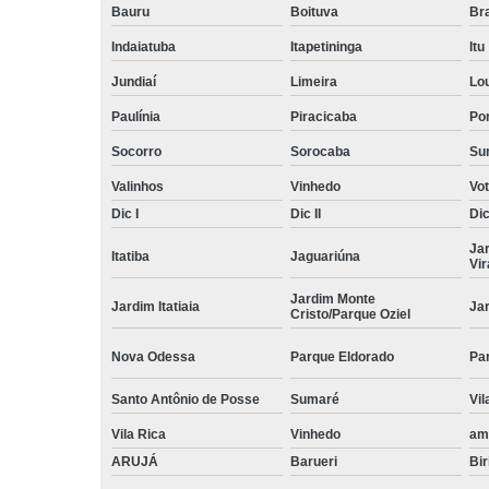
Bauru
Boituva
Br
Indaiatuba
Itapetininga
Itu
Jundiaí
Limeira
Lo
Paulínia
Piracicaba
Por
Socorro
Sorocaba
Su
Valinhos
Vinhedo
Vo
Dic I
Dic II
Dic 
Ja
Itatiba
Jaguariúna
Vi
Jardim Monte
Jardim Itatiaia
Ja
Cristo/Parque Oziel
Nova Odessa
Parque Eldorado
Pa
Santo Antônio de Posse
Sumaré
Vil
Vila Rica
Vinhedo
am
ARUJÁ
Barueri
Bir