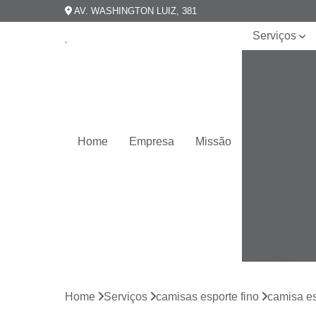
AV. WASHINGTON LUIZ, 381
Serviços
Camisarias
masculinas
Camisas
esporte
fino
Home
Empresa
Missão
Camisas
masculinas
Camisas
plus size
Camisas
slim fit
Camisas
slim
masculina
Home
Serviços
camisas esporte fino
camisa es
Camisas