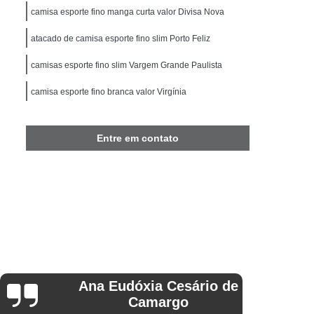
Camisa Slim Masculina Manga Curta
camisa esporte fino manga curta valor Divisa Nova
Camisa Social Masculina Slim Preta
atacado de camisa esporte fino slim Porto Feliz
Camisa Branca Masculina Social
camisas esporte fino slim Vargem Grande Paulista
ocial Masculina
Camisa Social Branca
camisa esporte fino branca valor Virgínia
Camisa Social Branca Masculina Slim
Camisa Social Branca Slim Fit
Entre em contato
Camisa Social Masculina Branca
a Longa
Camisa Social Slim Branca
Camisa Branca Social Masculina Preço
sa Social Branca Manga Curta Preço
 Preço
Camisa Social Branca Preço
Camisa Social Branca Slim Preço
Regina
 Longa Branca Preço
Stanguini