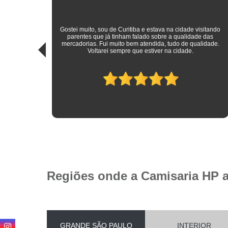
sitando
 das
Roupas sociais de excelente qualidade e preço mais do que
idade.
justo! Atendimento ímpar!
Regiões onde a Camisaria HP 
GRANDE SÃO PAULO
INTERIOR