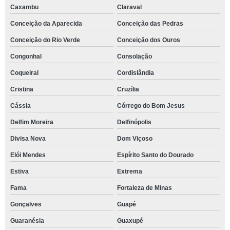
Caxambu
Claraval
Conceição da Aparecida
Conceição das Pedras
Conceição do Rio Verde
Conceição dos Ouros
Congonhal
Consolação
Coqueiral
Cordislândia
Cristina
Cruzília
Cássia
Córrego do Bom Jesus
Delfim Moreira
Delfinópolis
Divisa Nova
Dom Viçoso
Elói Mendes
Espírito Santo do Dourado
Estiva
Extrema
Fama
Fortaleza de Minas
Gonçalves
Guapé
Guaranésia
Guaxupé