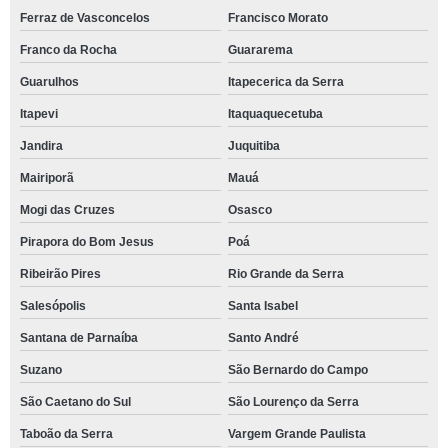
Ferraz de Vasconcelos
Francisco Morato
Franco da Rocha
Guararema
Guarulhos
Itapecerica da Serra
Itapevi
Itaquaquecetuba
Jandira
Juquitiba
Mairiporã
Mauá
Mogi das Cruzes
Osasco
Pirapora do Bom Jesus
Poá
Ribeirão Pires
Rio Grande da Serra
Salesópolis
Santa Isabel
Santana de Parnaíba
Santo André
Suzano
São Bernardo do Campo
São Caetano do Sul
São Lourenço da Serra
Taboão da Serra
Vargem Grande Paulista