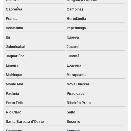
Boituva
Bragança Paulista
Cabreúva
Campinas
Franca
Hortolândia
Indaiatuba
Itapetininga
Itu
Itupeva
Jaboticabal
Jacareí
Jaguariúna
Jundiaí
Limeira
Louveira
Mairinque
Marapoama
Monte Mor
Nova Odessa
Paulínia
Piracicaba
Porto Feliz
Ribeirão Preto
Rio Claro
Salto
Santa Bárbara d'Oeste
Socorro