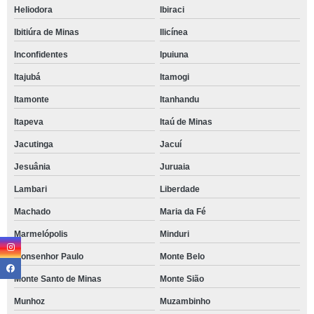
Heliodora
Ibiraci
Ibitiúra de Minas
Ilicínea
Inconfidentes
Ipuiuna
Itajubá
Itamogi
Itamonte
Itanhandu
Itapeva
Itaú de Minas
Jacutinga
Jacuí
Jesuânia
Juruaia
Lambari
Liberdade
Machado
Maria da Fé
Marmelópolis
Minduri
Monsenhor Paulo
Monte Belo
Monte Santo de Minas
Monte Sião
Munhoz
Muzambinho