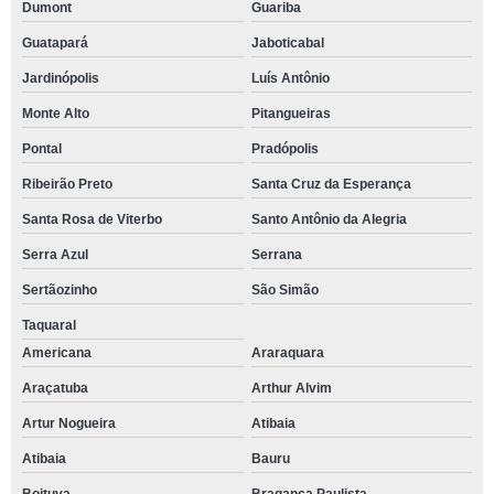
Dumont
Guariba
Guatapará
Jaboticabal
Jardinópolis
Luís Antônio
Monte Alto
Pitangueiras
Pontal
Pradópolis
Ribeirão Preto
Santa Cruz da Esperança
Santa Rosa de Viterbo
Santo Antônio da Alegria
Serra Azul
Serrana
Sertãozinho
São Simão
Taquaral
Americana
Araraquara
Araçatuba
Arthur Alvim
Artur Nogueira
Atibaia
Atibaia
Bauru