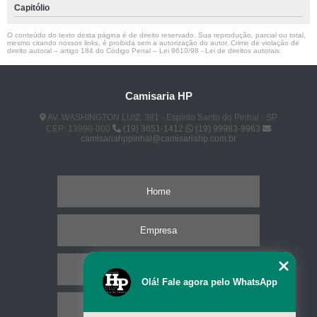
Capitólio
O conteúdo do texto desta página é de direito reservado. Sua reprodução, parcial ou total,
mesmo citando nossos links, é proibida sem a autorização do autor. Crime de violação de
direito autoral – artigo 184 do Código Penal –
Lei 9610/98 - Lei de direitos autorais
.
Camisaria HP
AV. WASHINGTON LUIZ, 381 - Espírito Santo do Pinhal - SP
CEP: 13990-000
(19) 3651-1412
(19) 99983-9963
camisariahppinhal@camisariahp.com.br
Home
Empresa
Missão
Olá! Fale agora pelo WhatsApp
Serviços