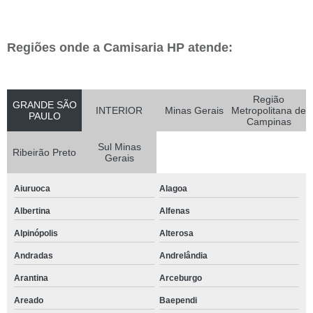
Regiões onde a Camisaria HP atende:
Região
GRANDE SÃO
INTERIOR
Minas Gerais
Metropolitana de
PAULO
Campinas
Sul Minas
Ribeirão Preto
Gerais
Aiuruoca
Alagoa
Albertina
Alfenas
Alpinópolis
Alterosa
Andradas
Andrelândia
Arantina
Arceburgo
Areado
Baependi