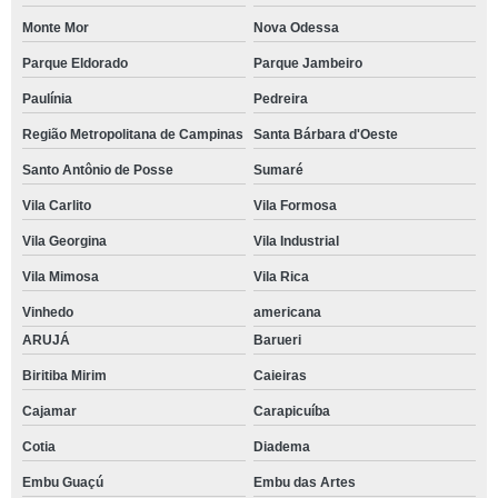
Monte Mor
Nova Odessa
Parque Eldorado
Parque Jambeiro
Paulínia
Pedreira
Região Metropolitana de Campinas
Santa Bárbara d'Oeste
Santo Antônio de Posse
Sumaré
Vila Carlito
Vila Formosa
Vila Georgina
Vila Industrial
Vila Mimosa
Vila Rica
Vinhedo
americana
ARUJÁ
Barueri
Biritiba Mirim
Caieiras
Cajamar
Carapicuíba
Cotia
Diadema
Embu Guaçú
Embu das Artes