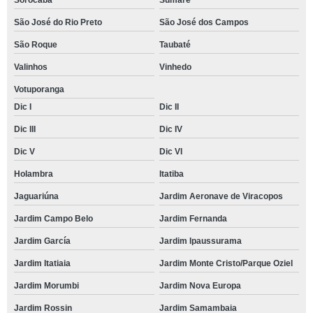
Sorocaba
Sumaré
São José do Rio Preto
São José dos Campos
São Roque
Taubaté
Valinhos
Vinhedo
Votuporanga
Dic I
Dic II
Dic III
Dic IV
Dic V
Dic VI
Holambra
Itatiba
Jaguariúna
Jardim Aeronave de Viracopos
Jardim Campo Belo
Jardim Fernanda
Jardim García
Jardim Ipaussurama
Jardim Itatiaia
Jardim Monte Cristo/Parque Oziel
Jardim Morumbi
Jardim Nova Europa
Jardim Rossin
Jardim Samambaia