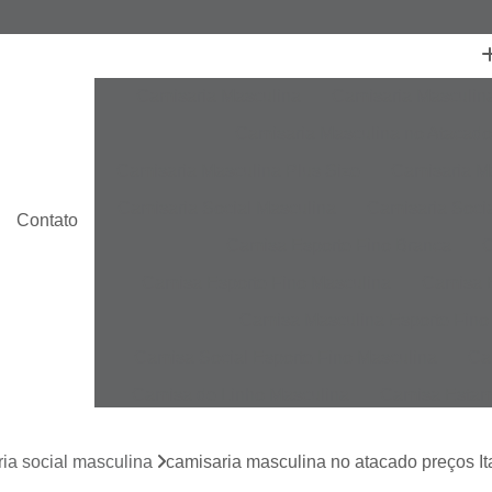
Camisaria Masculina
Camisaria Masculin
Camisaria Masculina no Atacado
Camisaria Masculina Plus Size
Camisaria Ma
Camisaria Social Masculina
Camisaria Socia
Contato
Camisa Esporte Fino Branca
C
Camisa Esporte Fino Masculina
Camisa E
Camisa Masculina Esporte Fino
Camisa Social Esporte Fino Masculina
Ca
Camisa de Linho Masculina
Camisa Estam
Camisa Linho Masculina
Camisa Listrada 
ia social masculina
camisaria masculina no atacado preços I
Camisa Masculina
Camisa Masculina Es