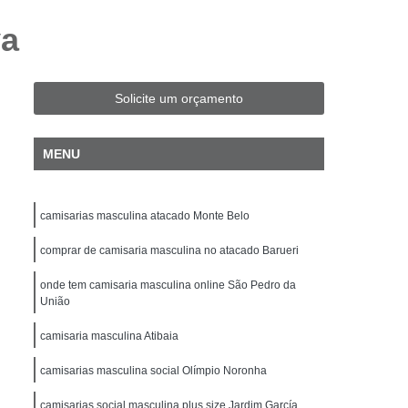
Fit Masculina
Camisa Slim Masculina
va
sculina Plus Size
Camisa Jeans Plus Size
Camisa Plus Size
Camisa Preta Plus Size
Solicite um orçamento
Camisa Social Masculina Plus Size
isa Social Plus Size Masculina
MENU
Xadrez Plus Size
Camisa Individual Slim Fit
isa Masculina Slim Fit
Camisa Polo Slim Fit
camisarias masculina atacado Monte Belo
amisa Social Masculina Manga Longa Slim Fit
comprar de camisaria masculina no atacado Barueri
ocial Slim Fit
Camisa Social Slim Fit Luxo
onde tem camisaria masculina online São Pedro da
per Slim Fit
Camisa Branca Masculina Slim
União
Camisa de Linho Masculina Slim Fit
camisaria masculina Atibaia
a
Camisa Masculina Slim
camisarias masculina social Olímpio Noronha
nga
Camisa Slim Branca Masculina
camisarias social masculina plus size Jardim García