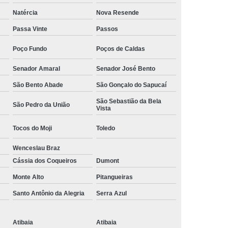
Camisa Social Masculina Manga Curta Preço
Natércia
Nova Resende
Preço
Camisa Social Masculina Preço
Passa Vinte
Passos
Camisa Social Masculina Slim Preço
Poço Fundo
Poços de Caldas
Preço
Camisa Social Fábrica
Senador Amaral
Senador José Bento
ial
Fábrica Camisa Social
São Bento Abade
São Gonçalo do Sapucaí
 Camisa Masculina
Fábrica de Camisa Social
São Sebastião da Bela
São Pedro da União
Vista
Fábrica de Camisa Social Masculina
Tocos do Moji
Toledo
em
Loja de Fábrica Camisa Social
Wenceslau Braz
Masculina
Loja de Moda Masculina Online
Cássia dos Coqueiros
Dumont
 Masculina
Loja Moda Masculina Executivo
Monte Alto
Pitangueiras
culina Social
Loja Virtual Moda Masculina
Santo Antônio da Alegria
Serra Azul
Masculina
Moda Básica Masculina
ans Masculina
Moda Masculina
Atibaia
Atibaia