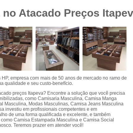
Camisa Preta Masculina
Camisa Slim 
 no Atacado Preços Itape
Camisa Branca Plus Size
Camisa Jeans Ma
Camisa Manga Longa Plus Size Masculina
Camisa Social Branca Plus Size
Camisa Social Plus Size
Cam
Camisa Xadrez Masculina Plus Size
Camisa 
Camisa Masculina Manga Curta Slim Fit
Cam
Camisa Slim Fit
Camisa Slim Fit Luxo
C
es HP, empresa com mais de 50 anos de mercado no ramo de
a qualidade e seu custo-benefício.
Camisa Social Masculina Slim Fit
Camisa S
acado preços Itapeva? Encontre a solução que você precisa
Camisa Social Slim Fit Masculina
Camisa Su
onibilizadas, como Camisaria Masculina, Camisa Manga
al Masculina, Modas Masculinas, Camisa Jeans Masculina
Camisa Branca Slim Masculina
sa investiu em profissionais competentes e em
lho de uma forma qualificada e excelente, e também
Camisa Jeans Slim Masculin
s, como Camisa Estampada Masculina e Camisa Social
nosco. Teremos prazer em atender você!
Camisa Masculina Slim Fit Manga Lo