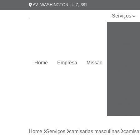
AV. WASHINGTON LUIZ, 381
Serviços
Camisarias
masculinas
Camisas
esporte
fino
Home
Empresa
Missão
Camisas
masculinas
Camisas
plus size
Camisas
slim fit
Camisas
slim
masculina
Home
Serviços
camisarias masculinas
camisar
Camisas