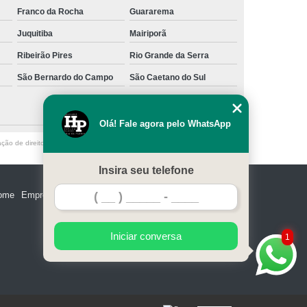
Franco da Rocha
Guararema
Juquitiba
Mairiporã
Ribeirão Pires
Rio Grande da Serra
São Bernardo do Campo
São Caetano do Sul
Olá! Fale agora pelo WhatsApp
ação de direito autoral – artigo 184 do Código Penal –
Lei 9610/98 - Lei de
Insira seu telefone
ome
Empresa
Missão
Serviços
Contato
Mapa do site
Iniciar conversa
1