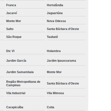
amisa Social
Moda Masculina Esporte Fino
Franca
Hortolândia
ina Social
Moda Plus Size Masculina
Jacareí
Jaguariúna
 Masculinas
Roupas Estilosas Masculinas
Monte Mor
Nova Odessa
Salto
Santa Bárbara d'Oeste
da Moda
Roupas Masculinas Esporte Fino
São Roque
Taubaté
Roupas Masculinas na Moda
Roupas Masculinas para Revenda
Dic VI
Holambra
ulinas Social
Roupas Sociais Masculinas
Jardim García
Jardim Ipaussurama
Jardim Samambaia
Monte Mor
Região Metropolitana de
Santa Bárbara d'Oeste
Campinas
Vila Industrial
Vila Mimosa
Carapicuíba
Cotia