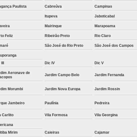
Moda Masculina Camisa
Moda Masculina C
agança Paulista
Cabreúva
Campinas
Moda Masculina Inverno
Moda Mascul
Itupeva
Jaboticabal
Moda Social Masculina
Roupas Elegantes
uveira
Mairinque
Marapoama
to Feliz
Ribeirão Preto
Rio Claro
Roupas Masculinas
Roupas Masculinas 
maré
São José do Rio Preto
São José dos Campos
Roupas Masculinas Estilosas
tuporanga
Roupas Masculinas no Atacado
III
Dic IV
Dic V
Roupas Masculinas Plus Size
Roupas Masc
rdim Aeronave de
Jardim Campo Belo
Jardim Fernanda
racopos
rdim Morumbi
Jardim Nova Europa
Jardim Rossin
rque Jambeiro
Paulínia
Pedreira
a Carlito
Vila Formosa
Vila Georgina
ericana
itiba Mirim
Caieiras
Cajamar