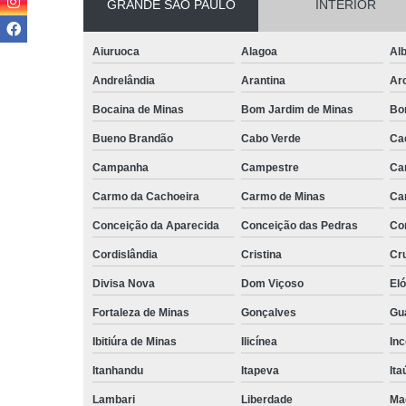
GRANDE SÃO PAULO
INTERIOR
Aiuruoca
Alagoa
Alb
Andrelândia
Arantina
Ar
Bocaina de Minas
Bom Jardim de Minas
Bo
Bueno Brandão
Cabo Verde
Ca
Campanha
Campestre
Ca
Carmo da Cachoeira
Carmo de Minas
Ca
Conceição da Aparecida
Conceição das Pedras
Co
Cordislândia
Cristina
Cru
Divisa Nova
Dom Viçoso
El
Fortaleza de Minas
Gonçalves
Gu
Ibitiúra de Minas
Ilicínea
Inc
Itanhandu
Itapeva
Ita
Lambari
Liberdade
Ma