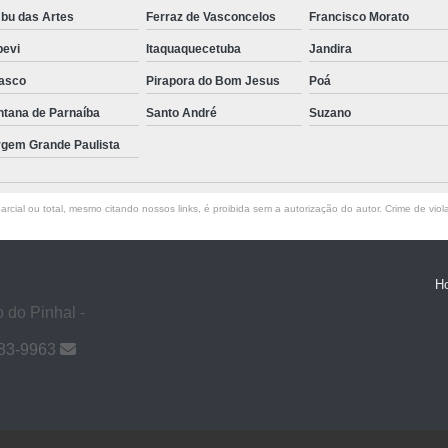
bu das Artes
Ferraz de Vasconcelos
Francisco Morato
pevi
Itaquaquecetuba
Jandira
asco
Pirapora do Bom Jesus
Poá
ntana de Parnaíba
Santo André
Suzano
rgem Grande Paulista
rcial ou total, mesmo citando nossos links, é proibida sem a autorização do autor. Crime de viol
H
 do Pinhal -
983-9963