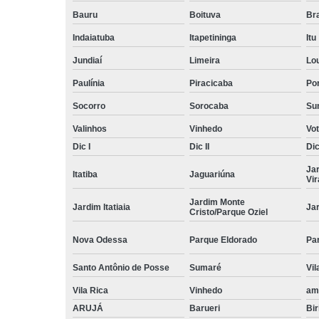
Bauru
Boituva
Br
Indaiatuba
Itapetininga
Itu
Jundiaí
Limeira
Lo
Paulínia
Piracicaba
Por
Socorro
Sorocaba
Su
Valinhos
Vinhedo
Vo
Dic I
Dic II
Dic 
Ja
Itatiba
Jaguariúna
Vi
Jardim Monte
Jardim Itatiaia
Ja
Cristo/Parque Oziel
Nova Odessa
Parque Eldorado
Pa
Santo Antônio de Posse
Sumaré
Vil
Vila Rica
Vinhedo
am
ARUJÁ
Barueri
Bir