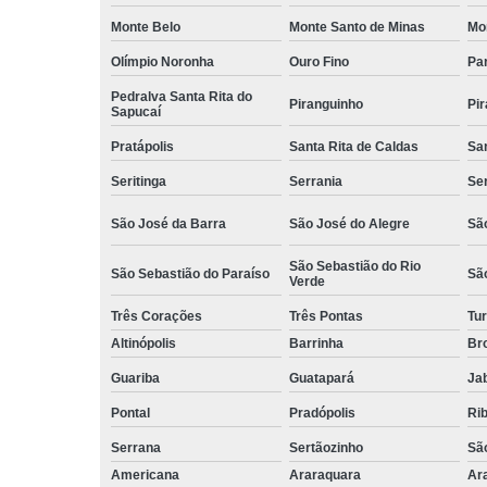
Monte Belo
Monte Santo de Minas
Mo
Olímpio Noronha
Ouro Fino
Pa
Pedralva Santa Rita do
Piranguinho
Pi
Sapucaí
Pratápolis
Santa Rita de Caldas
San
Seritinga
Serrania
Se
São José da Barra
São José do Alegre
São
São Sebastião do Rio
São Sebastião do Paraíso
Sã
Verde
Três Corações
Três Pontas
Tur
Altinópolis
Barrinha
Br
Guariba
Guatapará
Jab
Pontal
Pradópolis
Rib
Serrana
Sertãozinho
Sã
Americana
Araraquara
Ar