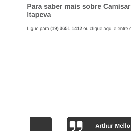
Camisas
Para saber mais sobre Camisar
sociais
Itapeva
masculinas
preço
Ligue para
(19) 3651-1412
ou
clique aqui
e entre 
Fábricas
de camisas
Lojas de
modas
masculinas
Modas
masculinas
Roupa
masculina
Arthur Mello