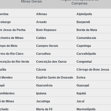
Minas Gerais
Campinas
Camisa Masculina Manga Longa Social
ertina
Alfenas
Alpinópolis
Camisa Social de Manga Longa
ceburgo
Areado
Baependi
Camisa Social Manga Longa Masculin
m Jesus da Penha
Bom Repouso
Borda da Mata
Camisa Social Masculina Manga Longa Lisa
choeira de Minas
Caldas
Camanducaia
Camisa Social Preta Manga Longa
mpo do Meio
Campos Gerais
Capetinga
Camisa Masculina Social
Ca
rmo do Rio Claro
Carvalhos
Carvalhópolis
Camisa Social Estampada Masculin
nceição do Rio Verde
Conceição dos Ouros
Congonhal
Camisa Social Masculina
Ca
zília
Cássia
Córrego do Bom Jesus
Camisa Social Masculina Estampada
ói Mendes
Espírito Santo do Dourado
Estiva
Camisa Social Masculina Preta
apé
Guaranésia
Guaxupé
Camisa Social Preta Masculina
Camis
onfidentes
Ipuiuna
Itajubá
Camisa Masculina Social Preço
Ca
ú de Minas
Jacutinga
Jacuí
Camisa Social Estampada Masculina Preç
chado
Maria da Fé
Marmelópolis