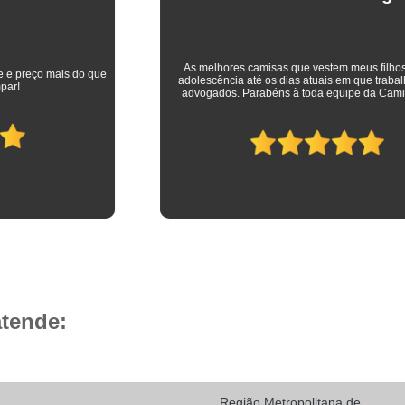
Camisa Social Masculina 
Camisa Social Masculina Branca Preç
Camisa Listrada Masculina Social
Camisa L
As melhores camisas que vestem meus filhos desde a
adolescência até os dias atuais em que trabalham como
Camisa Social Listrada
Camis
advogados. Parabéns à toda equipe da Camisaria HP!
Camisa Social Listrada Masculin
Camisa Social Listrada Preta e Branca
Camisa Social Manga Longa Listrada
Camisa Social Masculina Listrada Preto e Bra
Camisa Social de Manga Curta
Camisa Social Manga Curta
Ca
Camisa Social Manga Curta Estampada
atende:
Camisa Social Manga Curta Preta
Camisa Social Preta Manga Curta
Camisa Manga Longa Masculina Soc
Região Metropolitana de