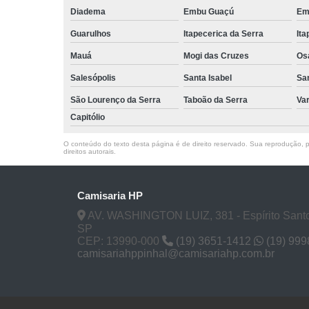
Diadema
Embu Guaçú
Em
Guarulhos
Itapecerica da Serra
Ita
Mauá
Mogi das Cruzes
Os
Salesópolis
Santa Isabel
Sa
São Lourenço da Serra
Taboão da Serra
Va
Capitólio
O conteúdo do texto desta página é de direito reservado. Sua reprodução, pa
direitos autorais
.
Camisaria HP
AV. WASHINGTON LUIZ, 381 - Espírito Santo
SP
CEP: 13990-000
(19) 3651-1412
(19) 99
camisariahppinhal@camisariahp.com.br