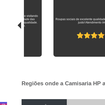
sitando
 das
Roupas sociais de excelente qualidade e preço mais do que
idade.
justo! Atendimento ímpar!
Regiões onde a Camisaria HP 