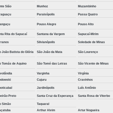
Camisa Social Masculina Estampada Preço
nte Sião
Munhoz
Muzambinho
Camisa Social Masculina Manga Longa 
raguaçu
Paraisópolis
Passa Quatro
Camisa Social Masculina Preta Preço
ranguçu
Pouso Alegre
Pouso Alto
Camisa Social Preta Masculina 
ta Rita do Sapucaí
Santana da Vargem
Sapucaí-Mirim
Fábrica Camisa Masculina Soc
rranos
Silvianópolis
Soledade de Minas
Fábrica Camisa Social Masculina
Fábrica de
 João Batista do Glória
São João da Mata
São Lourenço
Fábrica de Camisa Social de Homem
o Tomás de Aquino
São Tomé das Letras
São Vicente de Minas
Fábrica de Camisa Social para Hom
volândia
Varginha
Virgínia
Loja com Moda Masculina
Loja de Moda 
odowski
Cajuru
Cravinhos
Loja Executivo Moda Masculina
Loja Moda
oticabal
Jardinópolis
Luís Antônio
Loja Moda Masculina Online
Loja Moda Mas
eirão Preto
Santa Cruz da Esperança
Santa Rosa de Viterbo
Moda Masculina Loja
Moda Atual 
o Simão
Taquaral
Moda Casual Masculina
Moda Je
açatuba
Arthur Alvim
Artur Nogueira