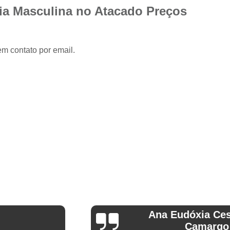
Camisa Slim com Elastano Masculina
ia Masculina no Atacado Preços
Camisa Social Masculina Slim Branca
Camisa Social Preta Masculina Slim
em contato por email.
Camisa Branca Social
Camisa Branca S
Camisa Social Branca Manga Curta
Camisa Social Branca Slim
Camisa Social Manga Longa Branca
Camisa Social Masculina Branca Mang
Camisa Branca Masculina Social Preço
Camisa Branca Social Preço
Cami
Camisa Social Branca Masculina Slim
Camisa Social Branca Slim Fit Preço
Ana Eudóxia Cesário de
Camisa Social Manga
Camargo