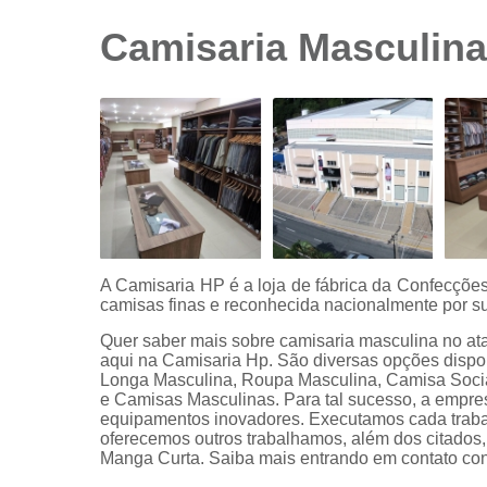
sociais
branca
Camisaria Masculina
Camisas
sociais
branca
preço
Camisas
sociais
listradas
Camisas
sociais
manga
A Camisaria HP é a loja de fábrica da Confecçõ
curta
camisas finas e reconhecida nacionalmente por su
Camisas
Quer saber mais sobre camisaria masculina no at
sociais
aqui na Camisaria Hp. São diversas opções disp
manga
Longa Masculina, Roupa Masculina, Camisa Soci
longa
e Camisas Masculinas. Para tal sucesso, a empre
equipamentos inovadores. Executamos cada traba
Camisas
oferecemos outros trabalhamos, além dos citado
sociais
Manga Curta. Saiba mais entrando em contato co
masculinas