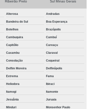
Ribeirão Preto
Sul Minas Gerais
Camisa Masculina Social Manga Longa
Alterosa
Andradas
Camisa Social Manga Longa
Bandeira do Sul
Boa Esperança
a
Camisa Social Manga Longa Preta
Botelhos
Brazópolis
Camisa Social Masculina Preta Manga Longa
Cambuquira
Cambuí
Camisa a Rigor Social Masculina
Capitólio
Careaçu
misa Social Branca Masculina
Caxambu
Claraval
a
Camisa Social Jeans Masculina
Consolação
Coqueiral
misa Social Masculina a Rigor
Delfim Moreira
Delfinópolis
Camisa Social Masculina Manga Curta
Extrema
Fama
Camisa Social Masculina Slim
Heliodora
Ibiraci
a Manga Longa Social Masculina Preço
Itamogi
Itamonte
misa Social Branca Masculina Preço
Jesuânia
Juruaia
o
Camisa Social Jeans Masculina Preço
Minduri
Monsenhor Paulo