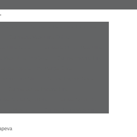
a Atacado
Camisaria Masculina Executiva
Camisaria Masculina Online
sculina Social
Camisaria Online Masculina
l Masculina Plus Size
Camisa Esporte Fino
amisa Esporte Fino Manga Curta
sporte Fino Slim
Camisa Esporte Social
Camisa Social Esporte Fino
misa Social Sport Fino
Camisa Sport Fino
pada Masculina
Camisa Jeans Masculina
Masculina
Camisa Manga Longa Masculina
tapeva
tampada
Camisa Masculina Manga Longa