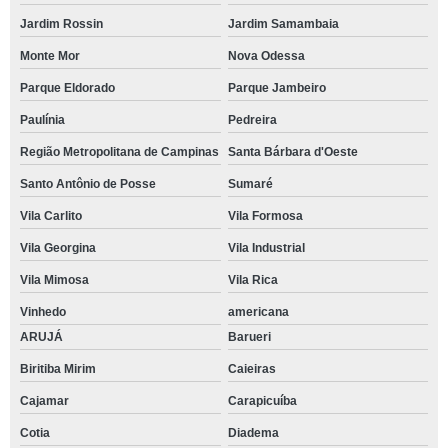
Jardim Rossin
Jardim Samambaia
Monte Mor
Nova Odessa
Parque Eldorado
Parque Jambeiro
Paulínia
Pedreira
Região Metropolitana de Campinas
Santa Bárbara d'Oeste
Santo Antônio de Posse
Sumaré
Vila Carlito
Vila Formosa
Vila Georgina
Vila Industrial
Vila Mimosa
Vila Rica
Vinhedo
americana
ARUJÁ
Barueri
Biritiba Mirim
Caieiras
Cajamar
Carapicuíba
Cotia
Diadema