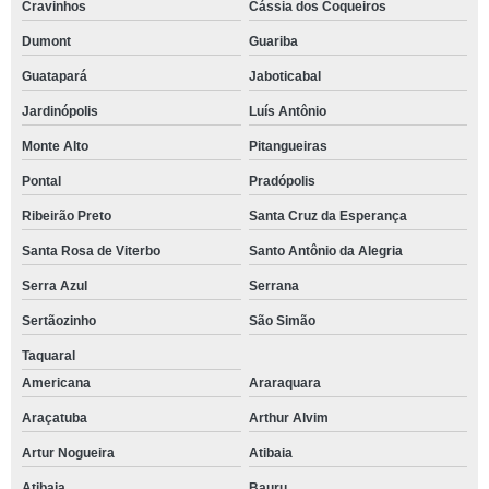
Cravinhos
Cássia dos Coqueiros
Dumont
Guariba
Guatapará
Jaboticabal
Jardinópolis
Luís Antônio
Monte Alto
Pitangueiras
Pontal
Pradópolis
Ribeirão Preto
Santa Cruz da Esperança
Santa Rosa de Viterbo
Santo Antônio da Alegria
Serra Azul
Serrana
Sertãozinho
São Simão
Taquaral
Americana
Araraquara
Araçatuba
Arthur Alvim
Artur Nogueira
Atibaia
Atibaia
Bauru