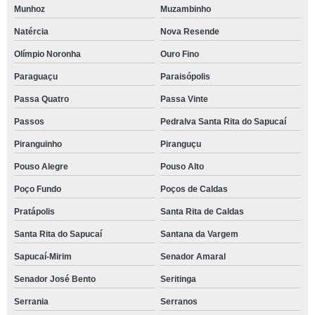
Munhoz
Muzambinho
Natércia
Nova Resende
Olímpio Noronha
Ouro Fino
Paraguaçu
Paraisópolis
Passa Quatro
Passa Vinte
Passos
Pedralva Santa Rita do Sapucaí
Piranguinho
Piranguçu
Pouso Alegre
Pouso Alto
Poço Fundo
Poços de Caldas
Pratápolis
Santa Rita de Caldas
Santa Rita do Sapucaí
Santana da Vargem
Sapucaí-Mirim
Senador Amaral
Senador José Bento
Seritinga
Serrania
Serranos