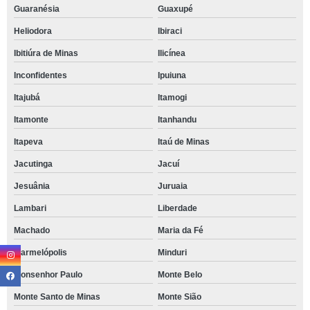
Guaranésia
Guaxupé
Heliodora
Ibiraci
Ibitiúra de Minas
Ilicínea
Inconfidentes
Ipuiuna
Itajubá
Itamogi
Itamonte
Itanhandu
Itapeva
Itaú de Minas
Jacutinga
Jacuí
Jesuânia
Juruaia
Lambari
Liberdade
Machado
Maria da Fé
Marmelópolis
Minduri
Monsenhor Paulo
Monte Belo
Monte Santo de Minas
Monte Sião