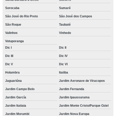
Sorocaba
Sumaré
São José do Rio Preto
São José dos Campos
São Roque
Taubaté
Valinhos
Vinhedo
Votuporanga
Dic I
Dic II
Dic III
Dic IV
Dic V
Dic VI
Holambra
Itatiba
Jaguariúna
Jardim Aeronave de Viracopos
Jardim Campo Belo
Jardim Fernanda
Jardim García
Jardim Ipaussurama
Jardim Itatiaia
Jardim Monte Cristo/Parque Oziel
Jardim Morumbi
Jardim Nova Europa