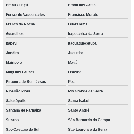
Embu Guaçú
Embu das Artes
Ferraz de Vasconcelos
Francisco Morato
Franco da Rocha
Guararema
Guarulhos
Itapecerica da Serra
Itapevi
Itaquaquecetuba
Jandira
Juquitiba
Mairiporã
Mauá
Mogi das Cruzes
Osasco
Pirapora do Bom Jesus
Poá
Ribeirão Pires
Rio Grande da Serra
Salesópolis
Santa Isabel
Santana de Parnaíba
Santo André
Suzano
São Bernardo do Campo
São Caetano do Sul
São Lourenço da Serra