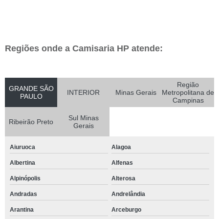
Regiões onde a Camisaria HP atende:
Região
GRANDE SÃO
INTERIOR
Minas Gerais
Metropolitana de
PAULO
Campinas
Sul Minas
Ribeirão Preto
Gerais
Aiuruoca
Alagoa
Albertina
Alfenas
Alpinópolis
Alterosa
Andradas
Andrelândia
Arantina
Arceburgo