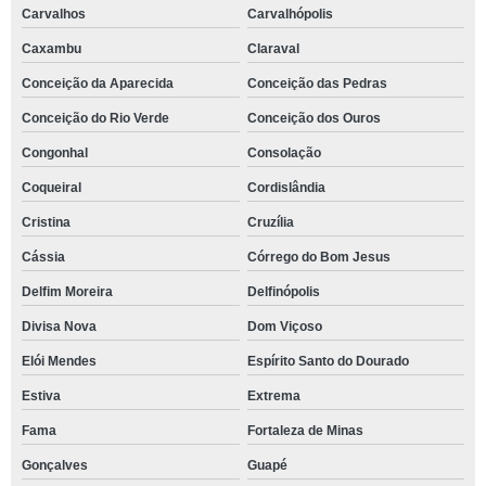
Carvalhos
Carvalhópolis
Caxambu
Claraval
Conceição da Aparecida
Conceição das Pedras
Conceição do Rio Verde
Conceição dos Ouros
Congonhal
Consolação
Coqueiral
Cordislândia
Cristina
Cruzília
Cássia
Córrego do Bom Jesus
Delfim Moreira
Delfinópolis
Divisa Nova
Dom Viçoso
Elói Mendes
Espírito Santo do Dourado
Estiva
Extrema
Fama
Fortaleza de Minas
Gonçalves
Guapé