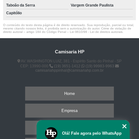
Taboão da Serra
Vargem Grande Paulista
Capitólio
O conteúdo do texto desta página é de direito reservado. Sua reprodução, parcial ou total,
mesmo citando nossos links, é proibida sem a autorização do autor. Crime de violação de
direito autoral – artigo 184 do Código Penal –
Lei 9610/98 - Lei de direitos autorais
.
Camisaria HP
AV. WASHINGTON LUIZ, 381 - Espírito Santo do Pinhal - SP
CEP: 13990-000
(19) 3651-1412
(19) 99983-9963
camisariahppinhal@camisariahp.com.br
Home
Empresa
Missão
Olá! Fale agora pelo WhatsApp