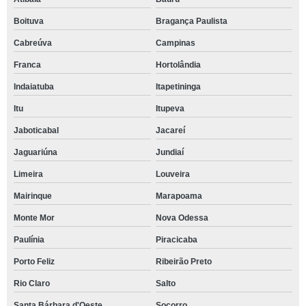
Boituva
Bragança Paulista
Cabreúva
Campinas
Franca
Hortolândia
Indaiatuba
Itapetininga
Itu
Itupeva
Jaboticabal
Jacareí
Jaguariúna
Jundiaí
Limeira
Louveira
Mairinque
Marapoama
Monte Mor
Nova Odessa
Paulínia
Piracicaba
Porto Feliz
Ribeirão Preto
Rio Claro
Salto
Santa Bárbara d'Oeste
Socorro