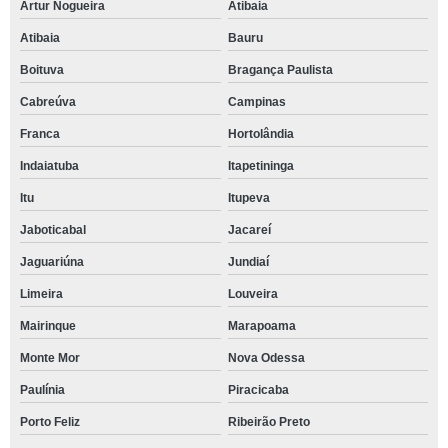
Artur Nogueira
Atibaia
Atibaia
Bauru
Boituva
Bragança Paulista
Cabreúva
Campinas
Franca
Hortolândia
Indaiatuba
Itapetininga
Itu
Itupeva
Jaboticabal
Jacareí
Jaguariúna
Jundiaí
Limeira
Louveira
Mairinque
Marapoama
Monte Mor
Nova Odessa
Paulínia
Piracicaba
Porto Feliz
Ribeirão Preto