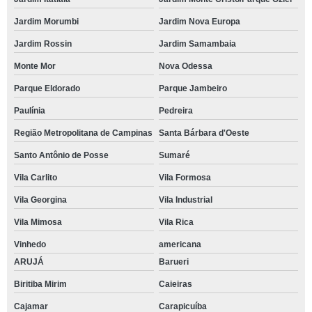
Jardim Morumbi
Jardim Nova Europa
Jardim Rossin
Jardim Samambaia
Monte Mor
Nova Odessa
Parque Eldorado
Parque Jambeiro
Paulínia
Pedreira
Região Metropolitana de Campinas
Santa Bárbara d'Oeste
Santo Antônio de Posse
Sumaré
Vila Carlito
Vila Formosa
Vila Georgina
Vila Industrial
Vila Mimosa
Vila Rica
Vinhedo
americana
ARUJÁ
Barueri
Biritiba Mirim
Caieiras
Cajamar
Carapicuíba