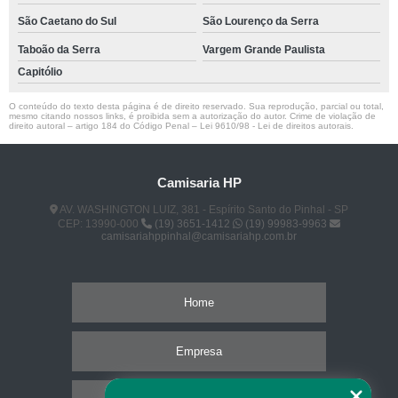
São Caetano do Sul
São Lourenço da Serra
Taboão da Serra
Vargem Grande Paulista
Capitólio
O conteúdo do texto desta página é de direito reservado. Sua reprodução, parcial ou total,
mesmo citando nossos links, é proibida sem a autorização do autor. Crime de violação de
direito autoral – artigo 184 do Código Penal –
Lei 9610/98 - Lei de direitos autorais
.
Camisaria HP
AV. WASHINGTON LUIZ, 381 - Espírito Santo do Pinhal - SP
CEP: 13990-000
(19) 3651-1412
(19) 99983-9963
camisariahppinhal@camisariahp.com.br
Home
Empresa