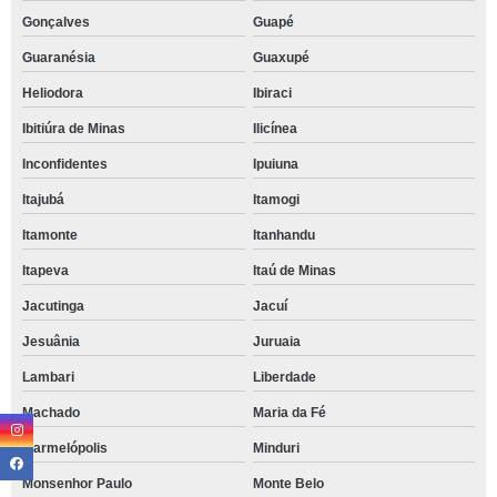
Gonçalves
Guapé
Guaranésia
Guaxupé
Heliodora
Ibiraci
Ibitiúra de Minas
Ilicínea
Inconfidentes
Ipuiuna
Itajubá
Itamogi
Itamonte
Itanhandu
Itapeva
Itaú de Minas
Jacutinga
Jacuí
Jesuânia
Juruaia
Lambari
Liberdade
Machado
Maria da Fé
Marmelópolis
Minduri
Monsenhor Paulo
Monte Belo