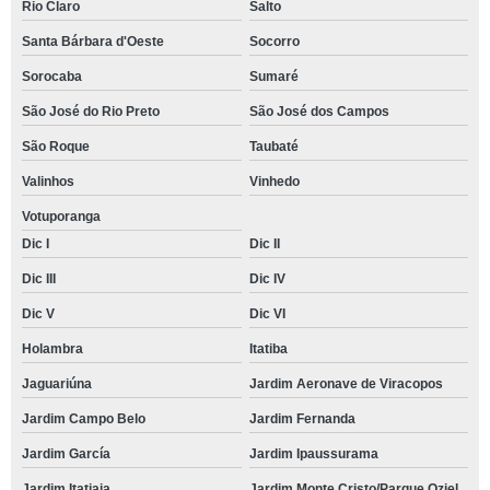
Rio Claro
Salto
Santa Bárbara d'Oeste
Socorro
Sorocaba
Sumaré
São José do Rio Preto
São José dos Campos
São Roque
Taubaté
Valinhos
Vinhedo
Votuporanga
Dic I
Dic II
Dic III
Dic IV
Dic V
Dic VI
Holambra
Itatiba
Jaguariúna
Jardim Aeronave de Viracopos
Jardim Campo Belo
Jardim Fernanda
Jardim García
Jardim Ipaussurama
Jardim Itatiaia
Jardim Monte Cristo/Parque Oziel