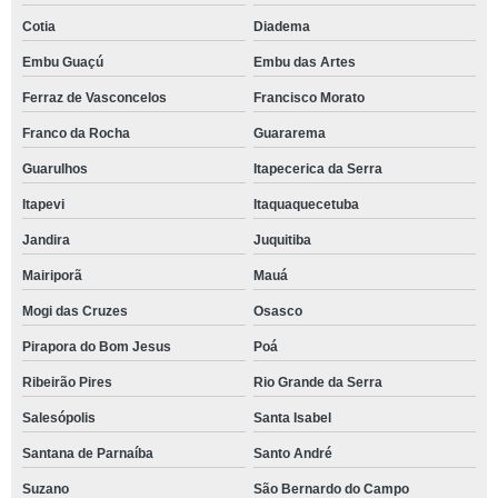
Cotia
Diadema
Embu Guaçú
Embu das Artes
Ferraz de Vasconcelos
Francisco Morato
Franco da Rocha
Guararema
Guarulhos
Itapecerica da Serra
Itapevi
Itaquaquecetuba
Jandira
Juquitiba
Mairiporã
Mauá
Mogi das Cruzes
Osasco
Pirapora do Bom Jesus
Poá
Ribeirão Pires
Rio Grande da Serra
Salesópolis
Santa Isabel
Santana de Parnaíba
Santo André
Suzano
São Bernardo do Campo