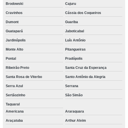
Brodowski
Cajuru
Cravinhos
Cássia dos Coqueiros
Dumont
Guariba
Guatapará
Jaboticabal
Jardinópolis
Luís Antônio
Monte Alto
Pitangueiras
Pontal
Pradópolis
Ribeirão Preto
Santa Cruz da Esperança
Santa Rosa de Viterbo
Santo Antônio da Alegria
Serra Azul
Serrana
Sertãozinho
São Simão
Taquaral
Americana
Araraquara
Araçatuba
Arthur Alvim