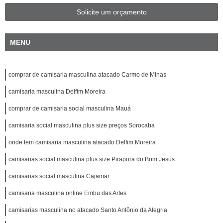
Solicite um orçamento
MENU
comprar de camisaria masculina atacado Carmo de Minas
camisaria masculina Delfim Moreira
comprar de camisaria social masculina Mauá
camisaria social masculina plus size preços Sorocaba
onde tem camisaria masculina atacado Delfim Moreira
camisarias social masculina plus size Pirapora do Bom Jesus
camisarias social masculina Cajamar
camisaria masculina online Embu das Artes
camisarias masculina no atacado Santo Antônio da Alegria