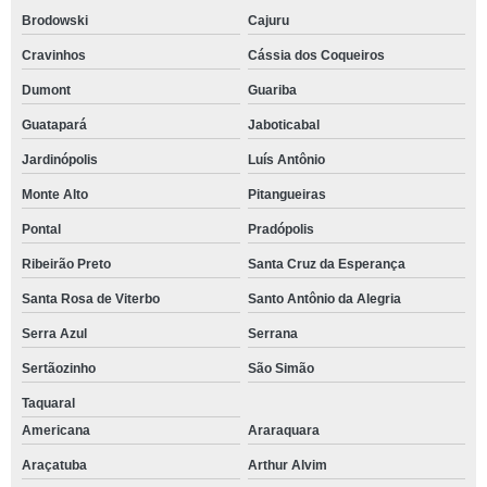
Brodowski
Cajuru
Cravinhos
Cássia dos Coqueiros
Dumont
Guariba
Guatapará
Jaboticabal
Jardinópolis
Luís Antônio
Monte Alto
Pitangueiras
Pontal
Pradópolis
Ribeirão Preto
Santa Cruz da Esperança
Santa Rosa de Viterbo
Santo Antônio da Alegria
Serra Azul
Serrana
Sertãozinho
São Simão
Taquaral
Americana
Araraquara
Araçatuba
Arthur Alvim