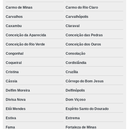
Carmo de Minas
Carmo do Rio Claro
Carvalhos
Carvalhópolis
Caxambu
Claraval
Conceição da Aparecida
Conceição das Pedras
Conceição do Rio Verde
Conceição dos Ouros
Congonhal
Consolação
Coqueiral
Cordislândia
Cristina
Cruzília
Cássia
Córrego do Bom Jesus
Delfim Moreira
Delfinópolis
Divisa Nova
Dom Viçoso
Elói Mendes
Espírito Santo do Dourado
Estiva
Extrema
Fama
Fortaleza de Minas