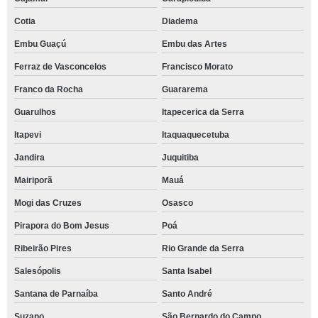
Cotia
Diadema
Embu Guaçú
Embu das Artes
Ferraz de Vasconcelos
Francisco Morato
Franco da Rocha
Guararema
Guarulhos
Itapecerica da Serra
Itapevi
Itaquaquecetuba
Jandira
Juquitiba
Mairiporã
Mauá
Mogi das Cruzes
Osasco
Pirapora do Bom Jesus
Poá
Ribeirão Pires
Rio Grande da Serra
Salesópolis
Santa Isabel
Santana de Parnaíba
Santo André
Suzano
São Bernardo do Campo