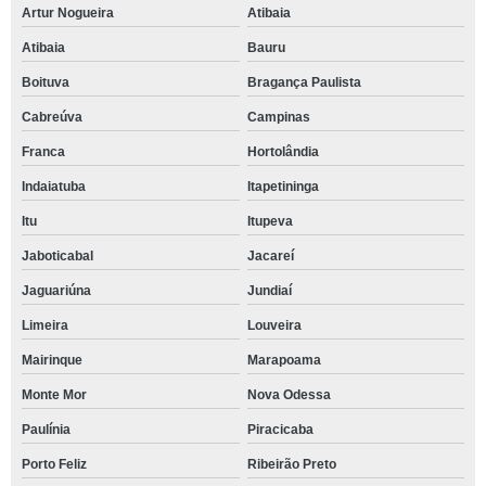
Artur Nogueira
Atibaia
Atibaia
Bauru
Boituva
Bragança Paulista
Cabreúva
Campinas
Franca
Hortolândia
Indaiatuba
Itapetininga
Itu
Itupeva
Jaboticabal
Jacareí
Jaguariúna
Jundiaí
Limeira
Louveira
Mairinque
Marapoama
Monte Mor
Nova Odessa
Paulínia
Piracicaba
Porto Feliz
Ribeirão Preto