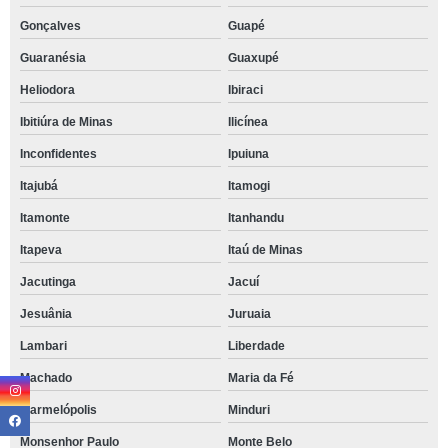
Gonçalves
Guapé
Guaranésia
Guaxupé
Heliodora
Ibiraci
Ibitiúra de Minas
Ilicínea
Inconfidentes
Ipuiuna
Itajubá
Itamogi
Itamonte
Itanhandu
Itapeva
Itaú de Minas
Jacutinga
Jacuí
Jesuânia
Juruaia
Lambari
Liberdade
Machado
Maria da Fé
Marmelópolis
Minduri
Monsenhor Paulo
Monte Belo