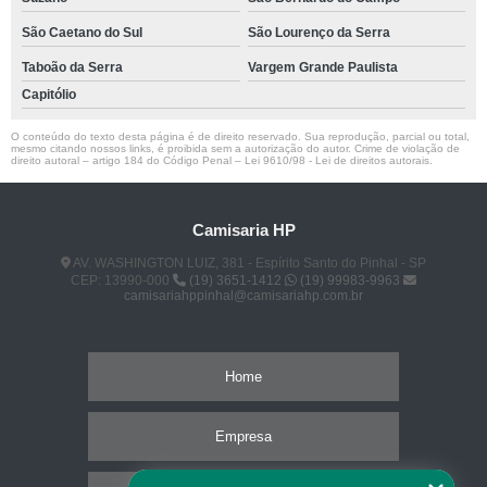
São Caetano do Sul
São Lourenço da Serra
Taboão da Serra
Vargem Grande Paulista
Capitólio
O conteúdo do texto desta página é de direito reservado. Sua reprodução, parcial ou total,
mesmo citando nossos links, é proibida sem a autorização do autor. Crime de violação de
direito autoral – artigo 184 do Código Penal –
Lei 9610/98 - Lei de direitos autorais
.
Camisaria HP
AV. WASHINGTON LUIZ, 381 - Espírito Santo do Pinhal - SP
CEP: 13990-000
(19) 3651-1412
(19) 99983-9963
camisariahppinhal@camisariahp.com.br
Home
Empresa