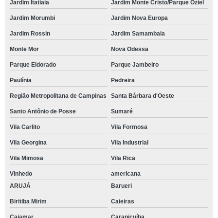
Jardim Itatiaia
Jardim Monte Cristo/Parque Oziel
Jardim Morumbi
Jardim Nova Europa
Jardim Rossin
Jardim Samambaia
Monte Mor
Nova Odessa
Parque Eldorado
Parque Jambeiro
Paulínia
Pedreira
Região Metropolitana de Campinas
Santa Bárbara d'Oeste
Santo Antônio de Posse
Sumaré
Vila Carlito
Vila Formosa
Vila Georgina
Vila Industrial
Vila Mimosa
Vila Rica
Vinhedo
americana
ARUJÁ
Barueri
Biritiba Mirim
Caieiras
Cajamar
Carapicuíba