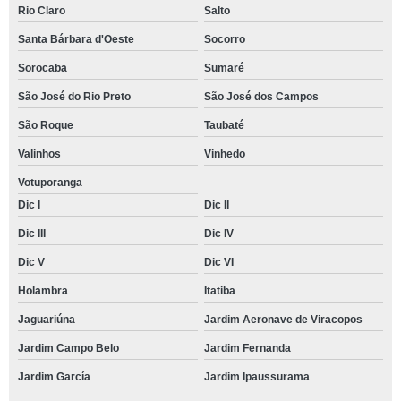
Rio Claro
Salto
Santa Bárbara d'Oeste
Socorro
Sorocaba
Sumaré
São José do Rio Preto
São José dos Campos
São Roque
Taubaté
Valinhos
Vinhedo
Votuporanga
Dic I
Dic II
Dic III
Dic IV
Dic V
Dic VI
Holambra
Itatiba
Jaguariúna
Jardim Aeronave de Viracopos
Jardim Campo Belo
Jardim Fernanda
Jardim García
Jardim Ipaussurama