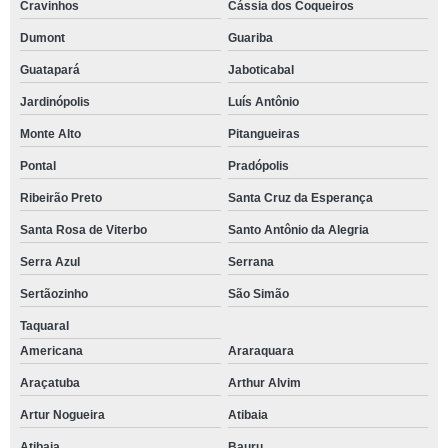
Cravinhos
Cássia dos Coqueiros
Dumont
Guariba
Guatapará
Jaboticabal
Jardinópolis
Luís Antônio
Monte Alto
Pitangueiras
Pontal
Pradópolis
Ribeirão Preto
Santa Cruz da Esperança
Santa Rosa de Viterbo
Santo Antônio da Alegria
Serra Azul
Serrana
Sertãozinho
São Simão
Taquaral
Americana
Araraquara
Araçatuba
Arthur Alvim
Artur Nogueira
Atibaia
Atibaia
Bauru