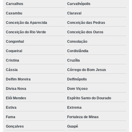
Carvalhos
Carvalhópolis
Caxambu
Claraval
Conceição da Aparecida
Conceição das Pedras
Conceição do Rio Verde
Conceição dos Ouros
Congonhal
Consolação
Coqueiral
Cordislândia
Cristina
Cruzília
Cássia
Córrego do Bom Jesus
Delfim Moreira
Delfinópolis
Divisa Nova
Dom Viçoso
Elói Mendes
Espírito Santo do Dourado
Estiva
Extrema
Fama
Fortaleza de Minas
Gonçalves
Guapé