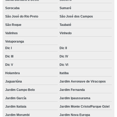
Sorocaba
Sumaré
São José do Rio Preto
São José dos Campos
São Roque
Taubaté
Valinhos
Vinhedo
Votuporanga
Dic I
Dic II
Dic III
Dic IV
Dic V
Dic VI
Holambra
Itatiba
Jaguariúna
Jardim Aeronave de Viracopos
Jardim Campo Belo
Jardim Fernanda
Jardim García
Jardim Ipaussurama
Jardim Itatiaia
Jardim Monte Cristo/Parque Oziel
Jardim Morumbi
Jardim Nova Europa