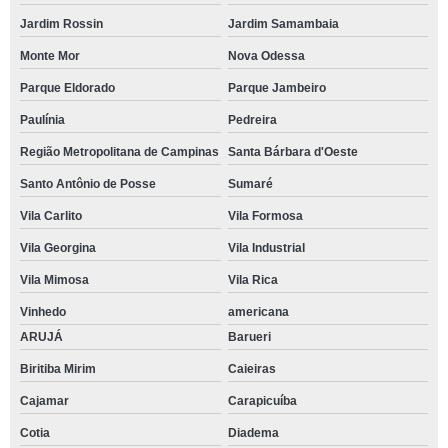
Jardim Rossin
Jardim Samambaia
Monte Mor
Nova Odessa
Parque Eldorado
Parque Jambeiro
Paulínia
Pedreira
Região Metropolitana de Campinas
Santa Bárbara d'Oeste
Santo Antônio de Posse
Sumaré
Vila Carlito
Vila Formosa
Vila Georgina
Vila Industrial
Vila Mimosa
Vila Rica
Vinhedo
americana
ARUJÁ
Barueri
Biritiba Mirim
Caieiras
Cajamar
Carapicuíba
Cotia
Diadema