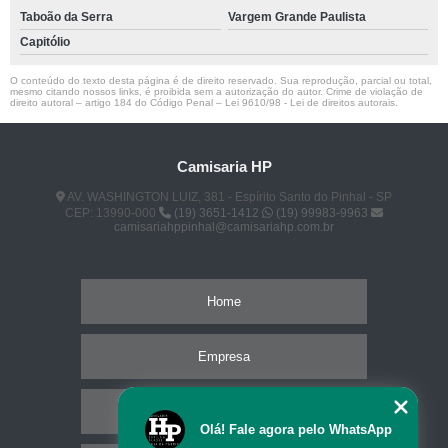
Taboão da Serra
Vargem Grande Paulista
Capitólio
O conteúdo do texto desta página é de direito reservado. Sua reprodução, parcial ou total,
mesmo citando nossos links, é proibida sem a autorização do autor. Crime de violação de
direito autoral – artigo 184 do Código Penal –
Lei 9610/98 - Lei de direitos autorais
.
Camisaria HP
AV. WASHINGTON LUIZ, 381 - Espírito Santo do Pinhal - SP
CEP: 13990-000
(19) 3651-1412
(19) 99983-9963
camisariahppinhal@camisariahp.com.br
Home
Empresa
Missão
Olá! Fale agora pelo WhatsApp