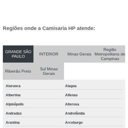
Regiões onde a Camisaria HP atende:
Região
GRANDE SÃO
INTERIOR
Minas Gerais
Metropolitana de
PAULO
Campinas
Sul Minas
Ribeirão Preto
Gerais
Aiuruoca
Alagoa
Albertina
Alfenas
Alpinópolis
Alterosa
Andradas
Andrelândia
Arantina
Arceburgo