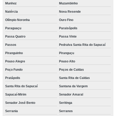
Munhoz
Muzambinho
Natércia
Nova Resende
Olímpio Noronha
Ouro Fino
Paraguaçu
Paraisópolis
Passa Quatro
Passa Vinte
Passos
Pedralva Santa Rita do Sapucaí
Piranguinho
Piranguçu
Pouso Alegre
Pouso Alto
Poço Fundo
Poços de Caldas
Pratápolis
Santa Rita de Caldas
Santa Rita do Sapucaí
Santana da Vargem
Sapucaí-Mirim
Senador Amaral
Senador José Bento
Seritinga
Serrania
Serranos