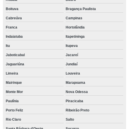
Boituva
Bragança Paulista
Cabreúva
Campinas
Franca
Hortolândia
Indaiatuba
Itapetininga
Itu
Itupeva
Jaboticabal
Jacareí
Jaguariúna
Jundiaí
Limeira
Louveira
Mairinque
Marapoama
Monte Mor
Nova Odessa
Paulínia
Piracicaba
Porto Feliz
Ribeirão Preto
Rio Claro
Salto
Santa Bárbara d'Oeste
Socorro