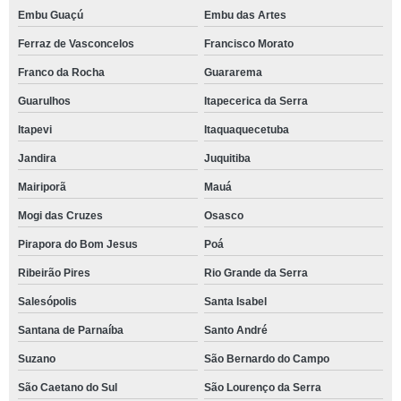
Embu Guaçú
Embu das Artes
Ferraz de Vasconcelos
Francisco Morato
Franco da Rocha
Guararema
Guarulhos
Itapecerica da Serra
Itapevi
Itaquaquecetuba
Jandira
Juquitiba
Mairiporã
Mauá
Mogi das Cruzes
Osasco
Pirapora do Bom Jesus
Poá
Ribeirão Pires
Rio Grande da Serra
Salesópolis
Santa Isabel
Santana de Parnaíba
Santo André
Suzano
São Bernardo do Campo
São Caetano do Sul
São Lourenço da Serra