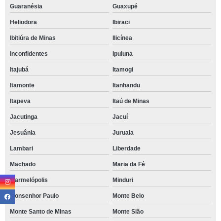
Guaranésia
Guaxupé
Heliodora
Ibiraci
Ibitiúra de Minas
Ilicínea
Inconfidentes
Ipuiuna
Itajubá
Itamogi
Itamonte
Itanhandu
Itapeva
Itaú de Minas
Jacutinga
Jacuí
Jesuânia
Juruaia
Lambari
Liberdade
Machado
Maria da Fé
Marmelópolis
Minduri
Monsenhor Paulo
Monte Belo
Monte Santo de Minas
Monte Sião