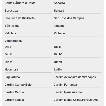
Santa Bárbara d'Oeste
Socorro
Sorocaba
Sumaré
São José do Rio Preto
São José dos Campos
São Roque
Taubaté
Valinhos
Vinhedo
Votuporanga
Dic I
Dic II
Dic III
Dic IV
Dic V
Dic VI
Holambra
Itatiba
Jaguariúna
Jardim Aeronave de Viracopos
Jardim Campo Belo
Jardim Fernanda
Jardim García
Jardim Ipaussurama
Jardim Itatiaia
Jardim Monte Cristo/Parque Oziel