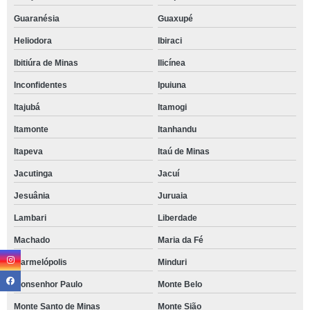
Guaranésia
Guaxupé
Heliodora
Ibiraci
Ibitiúra de Minas
Ilicínea
Inconfidentes
Ipuiuna
Itajubá
Itamogi
Itamonte
Itanhandu
Itapeva
Itaú de Minas
Jacutinga
Jacuí
Jesuânia
Juruaia
Lambari
Liberdade
Machado
Maria da Fé
Marmelópolis
Minduri
Monsenhor Paulo
Monte Belo
Monte Santo de Minas
Monte Sião