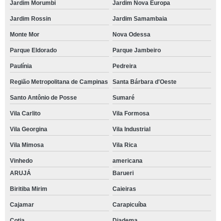
Jardim Morumbi
Jardim Nova Europa
Jardim Rossin
Jardim Samambaia
Monte Mor
Nova Odessa
Parque Eldorado
Parque Jambeiro
Paulínia
Pedreira
Região Metropolitana de Campinas
Santa Bárbara d'Oeste
Santo Antônio de Posse
Sumaré
Vila Carlito
Vila Formosa
Vila Georgina
Vila Industrial
Vila Mimosa
Vila Rica
Vinhedo
americana
ARUJÁ
Barueri
Biritiba Mirim
Caieiras
Cajamar
Carapicuíba
Cotia
Diadema