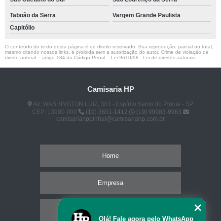
Taboão da Serra
Vargem Grande Paulista
Capitólio
O conteúdo do texto desta página é de direito reservado. Sua reprodução, parcial ou total,
mesmo citando nossos links, é proibida sem a autorização do autor. Crime de violação de
direito autoral – artigo 184 do Código Penal –
Lei 9610/98 - Lei de direitos autorais
.
Camisaria HP
AV. WASHINGTON LUIZ, 381 - Espírito Santo do Pinhal - SP
CEP: 13990-000
(19) 3651-1412
(19) 99983-9963
camisariahppinhal@camisariahp.com.br
Home
Empresa
Missão
Olá! Fale agora pelo WhatsApp