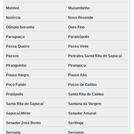
Munhoz
Muzambinho
Natércia
Nova Resende
Olímpio Noronha
Ouro Fino
Paraguaçu
Paraisópolis
Passa Quatro
Passa Vinte
Passos
Pedralva Santa Rita do Sapucaí
Piranguinho
Piranguçu
Pouso Alegre
Pouso Alto
Poço Fundo
Poços de Caldas
Pratápolis
Santa Rita de Caldas
Santa Rita do Sapucaí
Santana da Vargem
Sapucaí-Mirim
Senador Amaral
Senador José Bento
Seritinga
Serrania
Serranos