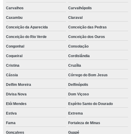
Carvalhos
Carvalhópolis
Caxambu
Claraval
Conceição da Aparecida
Conceição das Pedras
Conceição do Rio Verde
Conceição dos Ouros
Congonhal
Consolação
Coqueiral
Cordislândia
Cristina
Cruzília
Cássia
Córrego do Bom Jesus
Delfim Moreira
Delfinópolis
Divisa Nova
Dom Viçoso
Elói Mendes
Espírito Santo do Dourado
Estiva
Extrema
Fama
Fortaleza de Minas
Gonçalves
Guapé