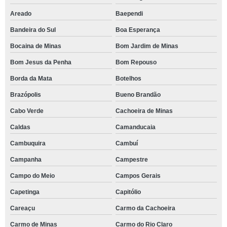
Areado
Baependi
Bandeira do Sul
Boa Esperança
Bocaina de Minas
Bom Jardim de Minas
Bom Jesus da Penha
Bom Repouso
Borda da Mata
Botelhos
Brazópolis
Bueno Brandão
Cabo Verde
Cachoeira de Minas
Caldas
Camanducaia
Cambuquira
Cambuí
Campanha
Campestre
Campo do Meio
Campos Gerais
Capetinga
Capitólio
Careaçu
Carmo da Cachoeira
Carmo de Minas
Carmo do Rio Claro