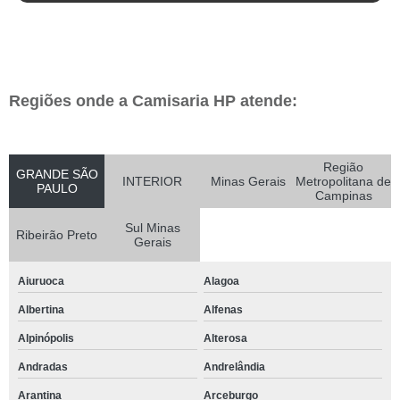
Regiões onde a Camisaria HP atende:
Região
GRANDE SÃO
INTERIOR
Minas Gerais
Metropolitana de
PAULO
Campinas
Sul Minas
Ribeirão Preto
Gerais
Aiuruoca
Alagoa
Albertina
Alfenas
Alpinópolis
Alterosa
Andradas
Andrelândia
Arantina
Arceburgo