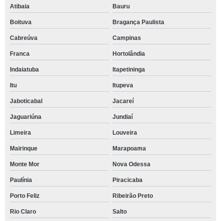
Atibaia
Bauru
Boituva
Bragança Paulista
Cabreúva
Campinas
Franca
Hortolândia
Indaiatuba
Itapetininga
Itu
Itupeva
Jaboticabal
Jacareí
Jaguariúna
Jundiaí
Limeira
Louveira
Mairinque
Marapoama
Monte Mor
Nova Odessa
Paulínia
Piracicaba
Porto Feliz
Ribeirão Preto
Rio Claro
Salto