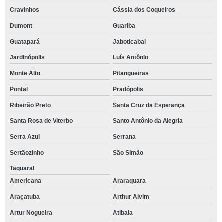
Cravinhos
Cássia dos Coqueiros
Dumont
Guariba
Guatapará
Jaboticabal
Jardinópolis
Luís Antônio
Monte Alto
Pitangueiras
Pontal
Pradópolis
Ribeirão Preto
Santa Cruz da Esperança
Santa Rosa de Viterbo
Santo Antônio da Alegria
Serra Azul
Serrana
Sertãozinho
São Simão
Taquaral
Americana
Araraquara
Araçatuba
Arthur Alvim
Artur Nogueira
Atibaia