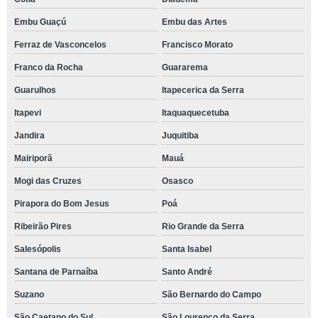
Embu Guaçú
Embu das Artes
Ferraz de Vasconcelos
Francisco Morato
Franco da Rocha
Guararema
Guarulhos
Itapecerica da Serra
Itapevi
Itaquaquecetuba
Jandira
Juquitiba
Mairiporã
Mauá
Mogi das Cruzes
Osasco
Pirapora do Bom Jesus
Poá
Ribeirão Pires
Rio Grande da Serra
Salesópolis
Santa Isabel
Santana de Parnaíba
Santo André
Suzano
São Bernardo do Campo
São Caetano do Sul
São Lourenço da Serra